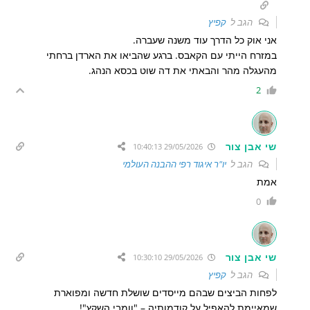
הגב ל
קפיץ
אני אוק כל הדרך עוד משנה שעברה.
במזרח הייתי עם הקאבס. ברגע שהביאו את הארדן ברחתי
מהעגלה מהר והבאתי את דה שוט בכסא הנהג.
2
שי אבן צור
29/05/2026 10:40:13
הגב ל
יו"ר איגוד רפי ההבנה העולמי
אמת
0
שי אבן צור
29/05/2026 10:30:10
הגב ל
קפיץ
לפחות הביצים שבהם מייסדים שושלת חדשה ומפוארת
שמאיימת להאפיל על קודמותיה – "וומבי השקץ"!