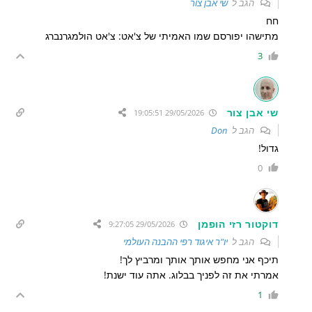
הגב ל
שי אבן צור
חח
מתישהו יפורסם שמו האמיתי של צ'אט: צ'אט הולמגרנברג
3
שי אבן צור
29/05/2026 19:05:51
הגב ל
Don
גדול!
0
דוקטור רזי הופמן
29/05/2026 9:27:05
הגב ל
יו"ר איגוד רפי ההבנה העולמי
תיכף אני מחפש אותך אותך ומרביץ לך!
אמרתי את זה לפניך בבלוג. אתה עוד ישנת!
1