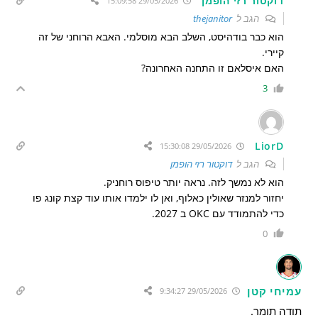
דוקטור רזי הופמן
29/05/2026 15:09:58
הגב ל
thejanitor
הוא כבר בודהיסט, השלב הבא מוסלמי. האבא הרוחני של זה
קיירי.
האם איסלאם זו התחנה האחרונה?
3
LiorD
29/05/2026 15:30:08
הגב ל
דוקטור רזי הופמן
הוא לא נמשך לזה. נראה יותר טיפוס רוחניק.
יחזור למנזר שאולין כאלוף, ואן לו ילמדו אותו עוד קצת קונג פו
כדי להתמודד עם OKC ב 2027.
0
עמיחי קטן
29/05/2026 9:34:27
תודה תומר.