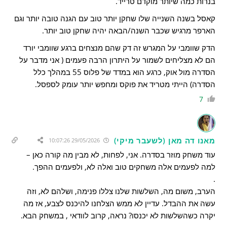
בנרות כמה שיותר מוקדם טרייד.
קאסל בשנה השנייה שלו שחקן יותר טוב עם הגנה טובה יותר וגם
הארפר מרגיש שכבר השנה/הבאה יהיה שחקן טוב יותר.
הדק שוומבי על המגרש זה דק שהם מנצחים ברגע שוומבי יורד
הם לא מצליחים לשמור על היתרון הרבה פעמים ( אני מדבר על
הסדרה מול אוק, כרגע הוא במדד של פלוס 55 במהלך כלל
הסדרה) הייתי מטריד את פוקס ומחפש יותר עומק לספסל.
7
מאנו דה מאן (לשעבר מיקי)
29/05/2026 10:07:26
עוד משחק מוזר בסדרה. אני, לפחות, לא מבין מה קורה כאן –
למה לפעמים אלה משחקים טוב ואלה לא, ולפעמים ההפך.
.
הערב, משום מה, השלשות שלנו צללו פנימה, ושלהם לא, וזה
עשה את ההבדל. עדיין לא ממש הצלחנו להיכנס לצבע, אז מה
יקרה כשהשלשות לא יכנסו? נראה, קרוב לוודאי , במשחק הבא.