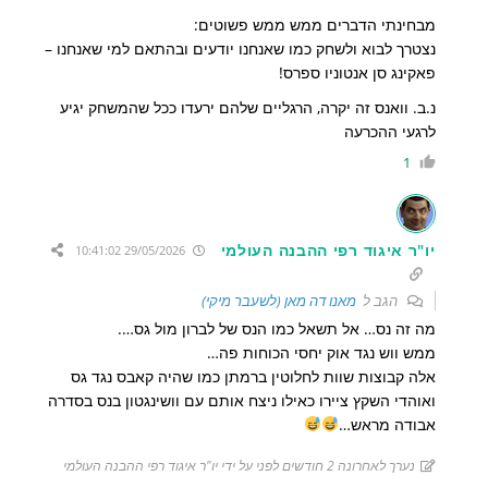
מבחינתי הדברים ממש ממש פשוטים:
נצטרך לבוא ולשחק כמו שאנחנו יודעים ובהתאם למי שאנחנו –
פאקינג סן אנטוניו ספרס!
נ.ב. וואנס זה יקרה, הרגליים שלהם ירעדו ככל שהמשחק יגיע
לרגעי ההכרעה
1
יו"ר איגוד רפי ההבנה העולמי
29/05/2026 10:41:02
הגב ל
מאנו דה מאן (לשעבר מיקי)
מה זה נס… אל תשאל כמו הנס של לברון מול גס….
ממש ווש נגד אוק יחסי הכוחות פה…
אלה קבוצות שוות לחלוטין ברמתן כמו שהיה קאבס נגד גס
ואוהדי השקץ ציירו כאילו ניצח אותם עם וושינגטון בנס בסדרה
אבודה מראש…
נערך לאחרונה 2 חודשים לפני על ידי יו"ר איגוד רפי ההבנה העולמי