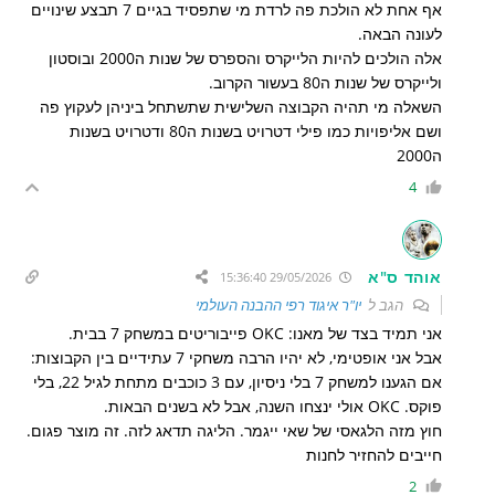
אף אחת לא הולכת פה לרדת מי שתפסיד בגיים 7 תבצע שינויים
לעונה הבאה.
אלה הולכים להיות הלייקרס והספרס של שנות ה2000 ובוסטון
ולייקרס של שנות ה80 בעשור הקרוב.
השאלה מי תהיה הקבוצה השלישית שתשתחל ביניהן לעקוץ פה
ושם אליפויות כמו פילי דטרויט בשנות ה80 ודטרויט בשנות
ה2000
4
אוהד ס"א
29/05/2026 15:36:40
הגב ל
יו"ר איגוד רפי ההבנה העולמי
אני תמיד בצד של מאנו: OKC פייבוריטים במשחק 7 בבית.
אבל אני אופטימי, לא יהיו הרבה משחקי 7 עתידיים בין הקבוצות:
אם הגענו למשחק 7 בלי ניסיון, עם 3 כוכבים מתחת לגיל 22, בלי
פוקס. OKC אולי ינצחו השנה, אבל לא בשנים הבאות.
חוץ מזה הלגאסי של שאי ייגמר. הליגה תדאג לזה. זה מוצר פגום.
חייבים להחזיר לחנות
2