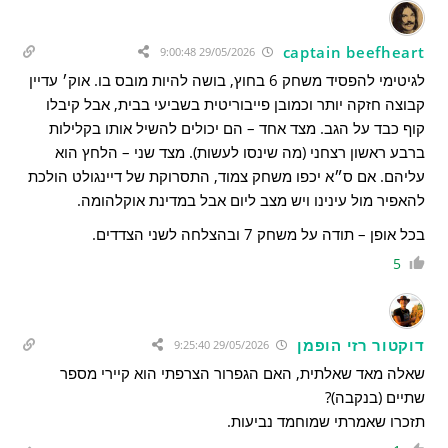
captain beefheart
29/05/2026 9:00:48
לגיטימי להפסיד משחק 6 בחוץ, בושה להיות מובס בו. אוק׳ עדיין
קבוצה חזקה יותר וכמובן פייבוריטית בשביעי בבית, אבל קיבלו
קוף כבד על הגב. מצד אחד – הם יכולים להשיל אותו בקלילות
ברבע ראשון רצחני (מה שינסו לעשות). מצד שני – הלחץ הוא
עליהם. אם ס״א יכפו משחק צמוד, התסרוקת של דיינגולט הולכת
להאפיר מול עינינו ויש מצב ליום אבל במדינת אוקלהומה.
בכל אופן – תודה על משחק 7 ובהצלחה לשני הצדדים.
5
דוקטור רזי הופמן
29/05/2026 9:25:40
שאלה מאד שאלתית, האם הגפרור הצרפתי הוא קיירי מספר
שתיים (בנקבה)?
תזכרו שאמרתי שמוחמד נביעות.