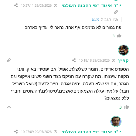
יו"ר איגוד רפי ההבנה העולמי
29/05/2026 10:37:11
הגב ל
מעוז
פה גמורים לא מזמנים אף אחד. נראה לי יעדיף בארהב
3
קפיץ
29/05/2026 10:18:18
הספרס אדירים. חומר לשלשלת. אפילו אם יפסידו באוק, ואני
מקווה שינצחו. מה שקרה עם הניקס בצד השני פשוט אייקוני וגם
הגמר, עם מי שלא תעלה, יהיה אגדה. חייב לדעת (שואל בשביל
חבר) על איזו עגלה השמעונים\אשכים\טיטולים\דהשוטים וחברי
ללל נמצאים?
3
יו"ר איגוד רפי ההבנה העולמי
29/05/2026 10:27:09