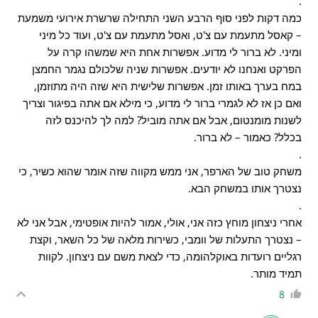
.
כמה דקות לפני סוף הרבע השני התחילה שרשרת אירועי משמעת
– קאסל מתעמת עם צ'ט, ואסל מתעמת עם צ'ט, ועוד כל מיני
ומיני. לא ברור לי מדוע. אפשרות אחת היא שמשהו קרה על
הפרקט ואנחנו לא יודעים. אפשרות שניה שלכולם נגמר החמצן
במח בערך באותו זמן. אפשרות שלישית היא שזה היה מתוזמן,
ואם כן אז לא לגמרי ברור לי מדוע, כי מילא אם אתה בפיגור וצריך
לשנות מומנטום, אבל אם אתה מוביל? למה לך להיכנס לזה
בכלל? כאמור – לא ברור.
.
משחק טוב של הארפר, אני ממש מקווה שזה אומר שהוא כשיר, כי
נצטרך אותו במשחק הבא.
.
אחרי ניצחון מוחץ כזה אני, אולי, אמור להיות אופטימי, אבל אני לא
– נצטרך התעלות של וומבי, כשירות מלאה של כל השאר, וקצת
רגליים רועדות באוקלהומה, כדי לצאת משם עם ניצחון. לקוות
תמיד מותר.
8