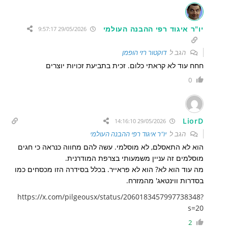
יו"ר איגוד רפי ההבנה העולמי
29/05/2026 9:57:17
הגב ל
דוקטור רזי הופמן
חחח עוד לא קראתי כלום. זכית בתביעת זכויות יוצרים
0
LiorD
29/05/2026 14:16:10
הגב ל
יו"ר איגוד רפי ההבנה העולמי
הוא לא התאסלם, לא מוסלמי. עשה להם מחווה כנראה כי חגים
מוסלמים זה עניין משמעותי בצרפת המודרנית.
מה עוד הוא לא? הוא לא פראייר. בכלל בסידרה הזו מכסחים כמו
בסדרות ווינטאג' מהמזרח.
https://x.com/pilgeousx/status/2060183457997738348?
s=20
2