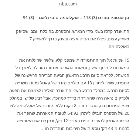
nba.com
סן אנטוניו ספרס (3) 118 – אוקלהומה סיטי ת'אנדר (3) 91
הת'אנדר קרסו בשני צידי המגרש, והספרס, בהובלת וומבי שסיפק
משחק עצום, ניצלו את הסיטואציה ובענק בדרך למשחק 7
באוקלהומה.
15 שניות אל תוך ההתמודדות שמפני קלע שלשה שהעלתה את
המארחת ליתרון ראשון, ומאותו הרגע סן אנטוניו הובילה לאורך כל
המשחק. לקראת סיום הרבע הראשון הגיעה הבריחה הראשונה של
הספרס, שעלו ליתרון 13 עם פולאפ נהדר של קאסל פחות משנייה
לסיום הרבע. במהלך הרבע השני הת'אנדר הצליחו לצמצם את הפער,
ולפרקים נראה היה שהאורחת בדרך למהפך. אבל רבע שלישי במהלכו
צופי הפרוסט בנק סנטר חזו ב-8 דקות ללא נקודות של אוקלהומה לצד
20 של הספרס הובילו ליתרון 64:92 לטובת המארחת, שהפך את
הרבע האחרון לגארבג' טיים באורך 12 דק', ונתן לנו את האופציה
להנות מ-48 דק' נוספות של היריבות הנהדרת הזו.