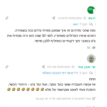
Avri
29/05/2026 14:59:59
הגב ל
Avri
ומה שהכי מדהים זה איך שמעון מזרחי נרדם ככה בשמירה.
רואים שימיו הגדולים מאחוריו, לפני 30 שנה הוא היה מנחית את
צ'ט במכבי תוך דקותיים כמחליף ללבן מרסר.
10
שי אבן צור
29/05/2026 8:51:06
הגב ל
יו"ר איגוד רפי ההבנה העולמי
חחח
אז עכשיו העובדה שאני בעד וומבי, ועוד נגד צ'ט – היהודי הכשר,
הופכת אותי לאוטו אנטישמי על מלא
נערך לאחרונה 2 חודשים לפני על ידי שי אבן צור