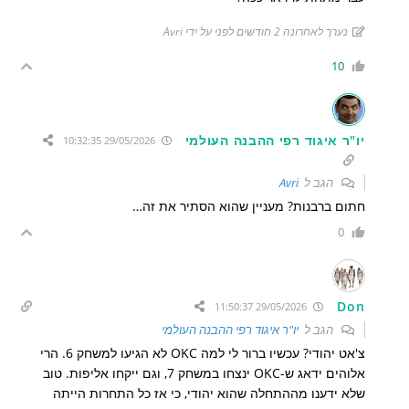
נערך לאחרונה 2 חודשים לפני על ידי Avri
10
יו"ר איגוד רפי ההבנה העולמי
29/05/2026 10:32:35
הגב ל
Avri
חתום ברבנות? מעניין שהוא הסתיר את זה…
0
Don
29/05/2026 11:50:37
הגב ל
יו"ר איגוד רפי ההבנה העולמי
צ'אט יהודי? עכשיו ברור לי למה OKC לא הגיעו למשחק 6. הרי
אלוהים ידאג ש-OKC ינצחו במשחק 7, וגם ייקחו אליפות. טוב
שלא ידענו מההתחלה שהוא יהודי, כי אז כל התחרות הייתה