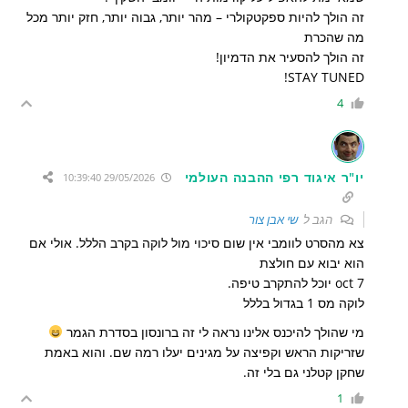
זה הולך להיות ספקטקולרי – מהר יותר, גבוה יותר, חזק יותר מכל
מה שהכרת
זה הולך להסעיר את הדמיון!
STAY TUNED!
4
יו"ר איגוד רפי ההבנה העולמי
29/05/2026 10:39:40
הגב ל
שי אבן צור
צא מהסרט לוומבי אין שום סיכוי מול לוקה בקרב הללל. אולי אם
הוא יבוא עם חולצת
7 oct יוכל להתקרב טיפה.
לוקה מס 1 בגדול בללל
מי שהולך להיכנס אלינו נראה לי זה ברונסון בסדרת הגמר
שזריקות הראש וקפיצה על מגינים יעלו רמה שם. והוא באמת
שחקן קטלני גם בלי זה.
1