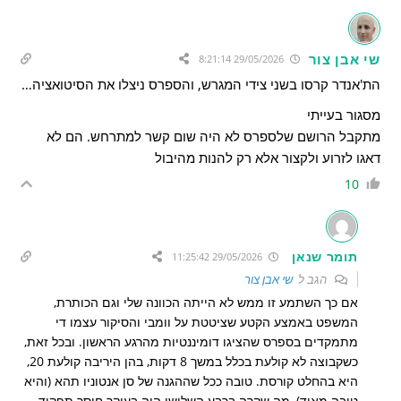
שי אבן צור
29/05/2026 8:21:14
הת'אנדר קרסו בשני צידי המגרש, והספרס ניצלו את הסיטואציה…
מסגור בעייתי
מתקבל הרושם שלספרס לא היה שום קשר למתרחש. הם לא
דאגו לזרוע ולקצור אלא רק להנות מהיבול
10
תומר שנאן
29/05/2026 11:25:42
הגב ל
שי אבן צור
אם כך השתמע זו ממש לא הייתה הכוונה שלי וגם הכותרת,
המשפט באמצע הקטע שציטטת על וומבי והסיקור עצמו די
מתמקדים בספרס שהציגו דומיננטיות מהרגע הראשון. ובכל זאת,
כשקבוצה לא קולעת בכלל במשך 8 דקות, בהן היריבה קולעת 20,
היא בהחלט קורסת. טובה ככל שההגנה של סן אנטוניו תהא (והיא
טובה מאוד), מה שקרה ברבע השלישי היה בעיקר חוסר תפקוד