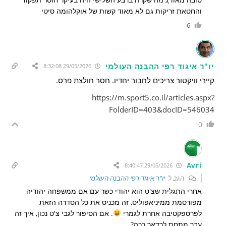
והחטאת זריקות גם לא מאוד קשות של אוקלהומה סיטי
6
יו"ר איגוד רפי ההבנה העולמי
29/05/2026 8:32:08
קיירי וויקטור צריכים לחבור יחדיו. חסר חולצת פרס.
https://m.sport5.co.il/articles.aspx?
FolderID=403&docID=546034
0
Avri
29/05/2026 8:40:47
הגב ל
יו"ר איגוד רפי ההבנה העולמי
אחרי התגלית שצ'ט הוא יהודי כשר עם אם ממשפחה יהודיה
מפורסמת ממיניאפוליס, זה מכניס את כל הסדרה הזאת
לפרספקטיבה אחרת לגמרי
. אם הסיפור לגבי צ'ט נכון, איך זה
עבר מתחת לרדאר ככה?