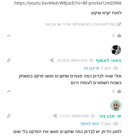
https://youtu.be/ANdcW8jozEI?si=Bf-pnsXxI1zmD9Nk
לזאת יקרא שיקוץ
נערך לאחרונה 2 חודשים לפני על ידי שי אבן צור
0
האווי לאסוף
28/05/2026 23:24:30
הגב ל
שי אבן צור
אולי שווה לבדוק כמה פעמים שחקנים פגשו פרקט במשחק
בשנות השמונים לעומת היום
0
שי אבן צור
29/05/2026 2:15:51
הגב ל
האווי לאסוף
למען הדיוק יש לבדוק כמה שחקנים פגשו את הפרקט בלי שום