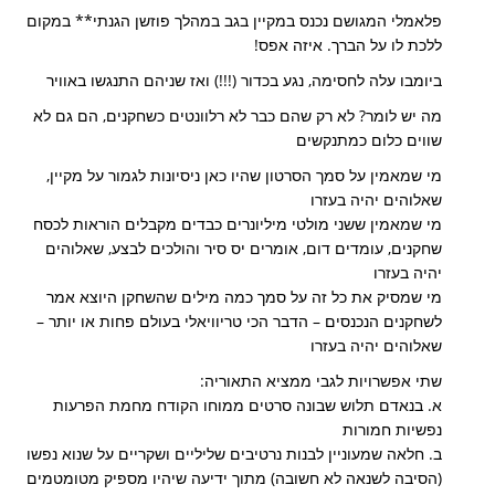
פלאמלי המגושם נכנס במקיין בגב במהלך פוזשן הגנתי** במקום
ללכת לו על הברך. איזה אפס!
ביומבו עלה לחסימה, נגע בכדור (!!!) ואז שניהם התנגשו באוויר
מה יש לומר? לא רק שהם כבר לא רלוונטים כשחקנים, הם גם לא
שווים כלום כמתנקשים
מי שמאמין על סמך הסרטון שהיו כאן ניסיונות לגמור על מקיין,
שאלוהים יהיה בעזרו
מי שמאמין ששני מולטי מיליונרים כבדים מקבלים הוראות לכסח
שחקנים, עומדים דום, אומרים יס סיר והולכים לבצע, שאלוהים
יהיה בעזרו
מי שמסיק את כל זה על סמך כמה מילים שהשחקן היוצא אמר
לשחקנים הנכנסים – הדבר הכי טריוויאלי בעולם פחות או יותר –
שאלוהים יהיה בעזרו
שתי אפשרויות לגבי ממציא התאוריה:
א. בנאדם תלוש שבונה סרטים ממוחו הקודח מחמת הפרעות
נפשיות חמורות
ב. חלאה שמעוניין לבנות נרטיבים שליליים ושקריים על שנוא נפשו
(הסיבה לשנאה לא חשובה) מתוך ידיעה שיהיו מספיק מטומטמים