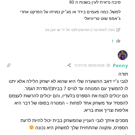
סיבה נראית לעין בשנות ה 80
למשל, כמה פעמים בירד או מג׳יק נמרחו על הפרקט אחרי
ג׳אמפ שוט טריוויאלי
נערך לאחרונה 2 חודשים לפני על ידי שי אבן צור
1
Penny
28/05/2026 15:57:35
תודה
לגבי ג׳יי דאב ההשערה שלי היא שהוא לא ישחק הלילה אלא יתנו
לו להמשיך עם המנוחה עד לגיים 7 בבית(!)/סדרת הגמר.
הם יכולים לנצח את הספרס בלעדיו, והם יכולים להרשות לעצמם
להפסיד עוד משחק אחד לפחות – המטרה בסופו של דבר היא
אליפות וצריך אותו בריא.
מסכים איתך לגבי העניין שהמשחק בבית יכול להיות לרעת
הספרס, ומקווה שהתחזית שלך למשחק היא נכונה