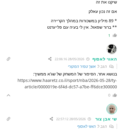
שיקנו את זה
אם זה נכון עאלק
* 89 מיליון במשכורות במהלך הקריירה
** ברור שפאול. אין לי בעיה עם פלייגרנט
1
האווי לאסוף
28/05/2026 22:06:16
הגב ל
אשך טמיר המקורי
בנושא אחר, הסיפור של המשחק של שג'א ממשיך:
https://www.haaretz.co.il/sport/nba/2026-05-28/ty-
article/0000019e-6f4d-dc57-a7be-ff6dce300000
0
שי אבן צור
28/05/2026 22:57:12
הגב ל
האווי לאסוף