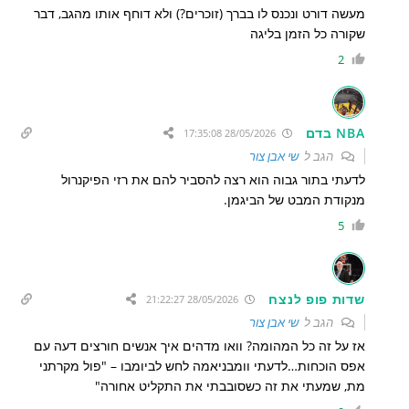
מעשה דורט ונכנס לו בברך (זוכרים?) ולא דוחף אותו מהגב, דבר
שקורה כל הזמן בליגה
2
NBA בדם
28/05/2026 17:35:08
הגב ל
שי אבן צור
לדעתי בתור גבוה הוא רצה להסביר להם את רזי הפיקנרול
מנקודת המבט של הביגמן.
5
שדות פופ לנצח
28/05/2026 21:22:27
הגב ל
שי אבן צור
אז על זה כל המהומה? וואו מדהים איך אנשים חורצים דעה עם
אפס הוכחות…לדעתי וומבניאמה לחש לביומבו – "פול מקרתני
מת, שמעתי את זה כשסובבתי את התקליט אחורה"