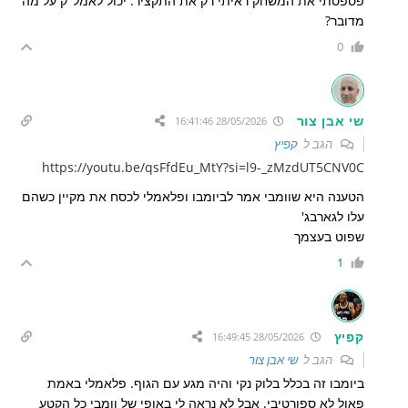
פספסתי את המשחק ראיתי רק את התקציר. יכול לאמל"ק על מה
מדובר?
0
שי אבן צור
28/05/2026 16:41:46
הגב ל
קפיץ
https://youtu.be/qsFfdEu_MtY?si=l9-_zMzdUT5CNV0C
הטענה היא שוומבי אמר לביומבו ופלאמלי לכסח את מקיין כשהם
עלו לגארבג'
שפוט בעצמך
1
קפיץ
28/05/2026 16:49:45
הגב ל
שי אבן צור
ביומבו זה בכלל בלוק נקי והיה מגע עם הגוף. פלאמלי באמת
פאול לא ספורטיבי. אבל לא נראה לי באופי של וומבי כל הקטע