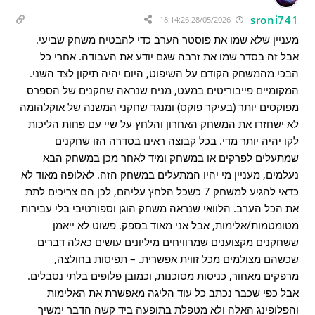
sroni741
28/05/2026 18:14:26
מעניין שלא שמו את פוסטר הערב כדי להבטיח משחק שביעי.
אבל זה בסדר שמו את זרבה שגם יודע את העבודה. אחרי כל
הבכי מהמשחק הקודם על השיפוט, היום יהיה תיקון לצד השני.
המקומיים פייבוריטים במעט, מניח שנראה שחקנים של הספרס
מפוקסים יותר (בעיקר פוקס) ומנגד שחקני המשנה של אוקלהומה
לא ישחזרו את המשחק האחרון והלחץ על שיי עם פחות הליכות
לקו יהיה יותר מדי. בכל קבוצה ראינו בסדרה הזו שחקנים
שמתעלים לפרקים או במשחק ומיד לאחר מכן במשחק הבא
נעלמים, מעניין מי יהיו המתעלים במשחק הזה. לאלופה מאוד לא
כדאי להגיע למשחק 7 כשכל הלחץ עליהם, לכן הם צריכים לתת
את הכל הערב. הלוואי שנראה משחק הוגן וספורטיבי בלי עבירות
מטומטמות/אלימות, אבל אני מאוד בספק. פשוט לא ייאמן
ששחקנים מקצוענים שמרוויחים מיליונים עושים כאלה דברים
שכשהם מצולמים מכל זווית אפשרית. – תפיסות בחולצה,
מרפקים מאחור, כניסות מסוכנות, וכמובן פלופים בלתי נסבלים.
אבל כפי שכבר נכתב כל עוד הליגה מאפשרת את האלימות
והפלופינג האלה ולא מטפלת בתופעה ביד קשה הדבר ימשיך