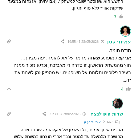
החשש הוא שפוסטר ישובץ למשחק 7 (אם יהיה) ואז נחזה במצעד
שריקות אוויר ללא סוף והגיון.
3
עמיחי קטן
28/05/2026 19:55:41
תודה תומר.
אני קצת מופתע שאתה מהמר על אוקלהומה. יפה מצידך…
חוץ מהמשחק הראשון, זו סדרה די מאכזבת, וכרגע נזכור ממנה
בעיקר פלופים ותלונות על השופטים. יש מספיק זמן לשנות את
זה…
4
שדות פופ לנצח
28/05/2026 21:30:57
הגב ל
עמיחי קטן
מסכים איתך עמיחי, כל הארגון של אוקלהומה עובד בצורה
מחושבת מלמעלה עד למטה וכבר אחרי הנצחון במשחק שלוש