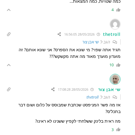
כמה שטויות, כמה המצאות…
4
thetroll
28/05/2026 16:56:05
הגב ל
שי אבן צור
תגיד אתה שפוי? מי שונא את הספרס? אני שונא אותם? זה
מועדון מוערך מאוד מה אתה מקשקש???
10
שי אבן צור
28/05/2026 17:08:28
הגב ל
thetroll
אז מה פשר המניפסט שכתבת שמבוסס על כלום ושום דבר
בתכל'ס?
מה ראית בלינק ששלחתי לקפיץ ששנינו לא ראינו?
3