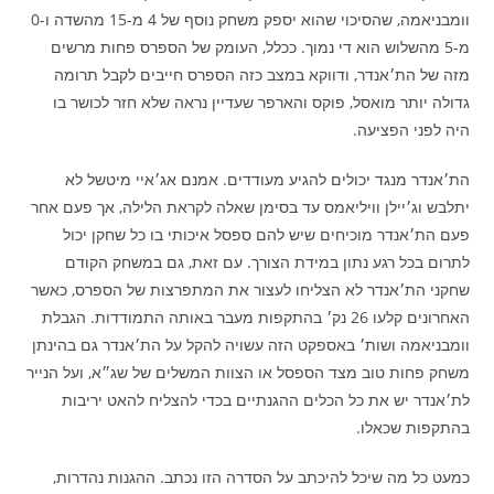
וומבניאמה, שהסיכוי שהוא יספק משחק נוסף של 4 מ-15 מהשדה ו-0
מ-5 מהשלוש הוא די נמוך. ככלל, העומק של הספרס פחות מרשים
מזה של הת׳אנדר, ודווקא במצב כזה הספרס חייבים לקבל תרומה
גדולה יותר מואסל, פוקס והארפר שעדיין נראה שלא חזר לכושר בו
היה לפני הפציעה.
הת׳אנדר מנגד יכולים להגיע מעודדים. אמנם אג׳איי מיטשל לא
יתלבש וג׳יילן וויליאמס עד בסימן שאלה לקראת הלילה, אך פעם אחר
פעם הת׳אנדר מוכיחים שיש להם ספסל איכותי בו כל שחקן יכול
לתרום בכל רגע נתון במידת הצורך. עם זאת, גם במשחק הקודם
שחקני הת׳אנדר לא הצליחו לעצור את המתפרצות של הספרס, כאשר
האחרונים קלעו 26 נק׳ בהתקפות מעבר באותה התמודדות. הגבלת
וומבניאמה ושות׳ באספקט הזה עשויה להקל על הת׳אנדר גם בהינתן
משחק פחות טוב מצד הספסל או הצוות המשלים של שג״א, ועל הנייר
לת׳אנדר יש את כל הכלים ההגנתיים בכדי להצליח להאט יריבות
בהתקפות שכאלו.
כמעט כל מה שיכל להיכתב על הסדרה הזו נכתב. ההגנות נהדרות,