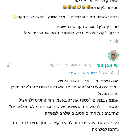
המרפק לריד!!! אוי אוי אוי
הנגיחה לקארוסו
נראה שהתיק תפור ופרוייקט "וומבי השקץ" הושק ברוב טקס
סחתיין עליך! הגביע הקדוש בהישג יד!
לברון ולוקה יהיו כמו גביע הטוטו ליד ההישג הכביר הזה!
1
שי אבן צור
28/05/2026 21:31:50
הגב ל
אשך טמיר המקורי
אגב, מעניין אותי איך זה עבד בפועל
וומבי היה עצבני על ההפסד אז הוא רצה לכסח את ג׳ארד מקיין
מרוב תסכול
אממה? במקום לעשות את זה בעצמו הוא החליט "להאציל
סמכויות" ולהטיל את המשימה על שני ווטרנים מולטי מיליונרים*
שחייבים את החיים הטובים שלהם למשחק
כל מה שהם היו צריכים זה לחישה קצרה בזמן החילוף ומיד הם
נרתמו למשימה