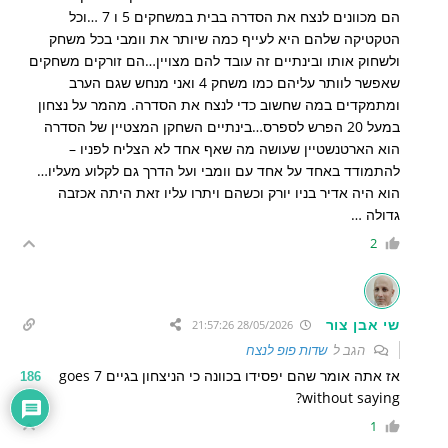
הם מכוונים לנצח את הסדרה בבית במשחקים 5 ו 7 …וכל
הטקטיקה שלהם היא לעייף כמה שיותר את וומבי בכל משחק
ולשחוק אותו ובינתיים זה עובד להם מצויין…הם זורקים משחקים
שאפשר לוותר עליהם כמו משחק 4 ואני מנחש שגם הערב
ומתמקדים במה שחשוב כדי לנצח את הסדרה. מהמר על נצחון
במעל 20 הפרש לספרס…בינתיים השחקן המצטיין של הסדרה
הוא הארטנשטיין שעושה מה שאף אחד לא הצליח לפניו –
להתמודד באחד על אחד עם וומבי ועל הדרך גם לקלוע מעליו…
הוא היה אדיר בניו יורק וכשהם ויתרו עליו זאת היתה אכזבה
גדולה …
2
שי אבן צור
28/05/2026 21:57:26
הגב ל
שדות פופ לנצח
אז אתה אומר שהם יפסידו בכוונה כי הניצחון בגיים 7 goes
186
without saying?
1