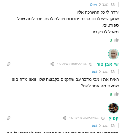
הגב ל
Don
ירדה לי כל ההערכה אליו.
שחקן שיש לו ככ הרבה יתרונות ויכולת לנצח, יורד לכזה שפל
ספורטיבי.
מאחל לו רק רע.
3
שי אבן צור
28/05/2026 16:29:43
הגב ל
idk
ראית את וומבי מדבר עם שחקנים בקבוצה שלו. וואו! מדהים!!!
שמעת מה אמר להם?
8
קפיץ
28/05/2026 16:37:10
הגב ל
idk