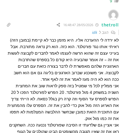
9
thetroll
28/05/2026 16:48:47
הגב ל
idk
לא ירדה לי ההערכה אליו. היא מזמן כבר לא קיימת (במובן הזה)
ראיתי אותו נגד פורטלנד. הוא כזה. הוא רק נראה מתורבת. אבל
בעייני עצם זה שהוא הרשה לעצמו לאמר לחברים לקבוצה לעשות
את זה – זה אומר שהבעיה היא קודם כל בספרס שהתרבות
הארגונית שלהם מאפשרת לו לדבר בצורה כזאת עם חברים
לקבוצה. אני משוכנע שברוב הארגונים בליגה גם אם הוא חשב
ככה הוא לא היה מעז לאמר את זה לאף אחד.
אני ממליץ לכל מי שמטיל בזה ספק לראות שוב את המחצית
השניה במשחק 4 מול פורטלנד. 20 הפרש לפורטלנד הפכו ל 20
הפרש לספרס עד הסוף וזה קרה רק בגלל כסאח. לא הייתי צריך
את הארוע הזה מול אוק כדי להבין את זה. הספרס עלו מהמחצית
עם התוכנית הזאת כמובן שבחשר ההלבשה המצלמות לא תפסו
את זה כמו מול אוק.
אני אציין גם שלדעתי זו הסיבה שפורטלנד נכנעה ככה. השחקנים
ראו את זה שאין תגובה מהשופטים הבינו שהולכים על הגוף