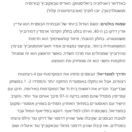
באז'דאר (יאגילוניה ביאליסטוק), האריס טבאקוביץ' (בורוסיה
מנשנגלדבאך), יובו לוקיץ' (אוניברסיטטיה קלוז')
שמות בולטים:
השם הגדול ביותר של הנבחרת הבוסנית הוא עדיין
אדין דז'קו בן ה-40, ואיתו בולט בחלק הקדמי ארמדין דמירוביץ'
משטוטגרט. בחלק ההגנתי, סיאד קולאשינאץ' הוא הדמות
המשמעותית ביותר, ובקישור נמצאים אמיר חאג'יאחמטוביץ' ובנימין
טהירוביץ' שמנהלים את מרכז השדה, כאשר הראשון הוא זה שמנהל
התקפות והשני הוא זה שמחזיק את האמצע.
הדרך למונדיאל:
הבוסנים פתחו את המוקדמות עם 4 ניצחונות
רצופים, אבל אז נתקלו באוסטריה החזקה יותר והפסידו 2- 1 במשחק
שבדיעבד הכריע את ראשות בית ח' של המוקדמות באירופה. תיקו עם
קפריסין מפנדל שהם ספגו בדקה ה-97 סיבך אותם עוד יותר, והקרב
הישיר עם האוסטרים במחזור האחרון הסתיים בשוויון אוסטרי ומקום
במונדיאל, כשבוסניה הלכו לפלייאוף. דווקא בפלייאוף המזל עבד
לטובת הבוסנים, שקיבלו שער שוויון דרמטי של דז'קו נגד ווילס וניצחו
בפנדלים, ואז קיבלו שוויון דרמטי מרגלי טבאקוביץ' נגד איטליה ושוב