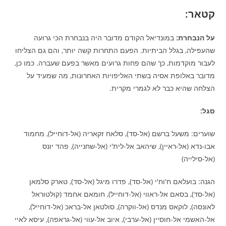
קטאר:
על הנבחרת:
במונדיאל הקודם מדובר היה בנבחרת הכי גרועה
שהעפילה, בגלל הביתיות. הפעם התחרות קשה יותר, והם גם הצליחו
לעבור מוקדמות, כך שהם פחות גרועים מאשר בפעם שעברה. כמו כן,
מדובר באלופת אסיה בשתי האליפויות האחרונות, מה שמעיד על
הצלחה שהיא כבר לא לגמרי מקרית.
סגל:
שוערים: משעל ברשם (אל-סד), סלאח זקאריה (אל-דוחייל), מחמוד
אבו-נדא (אל-ראיין), שיהאב אל-לית'י (אל-שחנייה), פהד יונס
(אל-סילייה)
הגנה: בועלאם ח'וח'י (אל-סד), פדרו מיגל (אל-סד), טארק סלמאן
(אל-סד), בסאם אל-ראווי (אל-דוחייל), חומאם אחמד (קולטוראל
לאונסה), לוקאס מנדס (אל-ווקרה), סולטאן אל-בראכ (אל-דוחייל),
אל-האשמי אל-חוסיין (אל-ערבי), איוב אל-עווי (אל-גראפה), עיסא לאיי