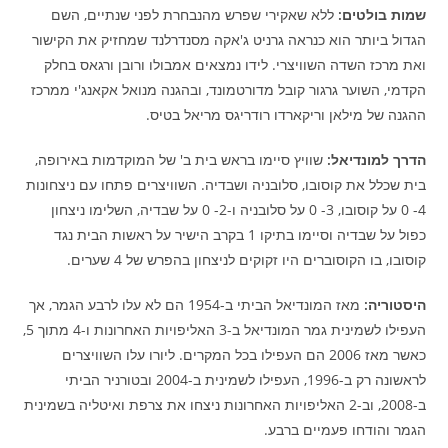
שמות בולטים:
ללא שאקירי שפרש מהנבחרת לפני שנתיים, השם
הגדול ביותר הוא כנראה גרניט ג'אקה מסנדרלנד שמחזיק את הקישור
ואת מרכז השדה השוויצרי. לידו נמצאים אמבולו ורובן ורגאס בחלק
הקדמי, השוער גרגור קובל מדורטמונד, ובהגנה מנואל אקאנג'י ממרכז
ההגנה של מילאן וריקארדו רודריגס מריאל בטיס.
הדרך למונדיאל:
שוויץ סיימו בראש בית ב' של המוקדמות באירופה,
בית שכלל את קוסובו, סלובניה ושבדיה. השוויצרים פתחו עם ניצחונות
4- 0 על קוסובו, 3- 0 על סלובניה ו-2- 0 על שבדיה, השלימו ניצחון
כפול על שבדיה וסיימו בתיקו 1 בקרב הישיר על ראשות הבית נגד
קוסובו, בו הקוסוברים היו זקוקים לניצחון בהפרש של 4 שערים.
היסטוריה:
מאז המונדיאל הביתי ב-1954 הם לא עלו לרבע הגמר, אך
העפילו לשמינית גמר המונדיאל ב-3 האליפויות האחרונות ו-4 מתוך 5,
כאשר מאז 2006 הם העפילו בכל המקרים. ליורו עלו השוויצרים
לראשונה רק ב-1996, העפילו לשמינית ב-2004 ובטורניר הביתי
ב-2008, וב-2 האליפויות האחרונות ניצחו את צרפת ואיטליה בשמינית
הגמר והודחו פעמיים ברבע.