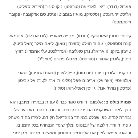
פוגרול (דנדר), ריצ'י לארייאה (טורונטו), ניקו סיגור (היידוק ספליט),
אליסטייר ג'ונסטון (סלטיק), מואיז בומביטו (ניס), סם אדקוגבה (ונקובר
וייטקמפס)
קישור: סטפן אאוסטקיו (פורטו), מתייה שואנייר (לוס אנג'לס), איסמאל
קונה (ססואולו), ג'וניור הוילט (סווינדון טאון), ליאם מילר (האל סיטי),
טייג'ון ביוקנן (ויאריאל), נתן סאליבה (אנדרלכט), עלי אחמד (נורוויץ'
סיטי), ג'ונתן אוסוריו (טורונטו), מרסלו פלורס (אואנ"ל)
התקפה: ג'ונתן דיוויד (יובנטוס), קייל לארין (סאות'המפטון), טאני
אולוואסיי (ויאריאל), אריבים פפל (פלימות' ארגייל), דניאל ג'ביסון
(פרסטון נורת' אנד), ג'ייסן ראסל-רואו (טולוז)
שמות בולטים:
אלפונסו דיוויס סוגר כבר 8 עונות בבאיירן מינכן, והוא
הפך לאחד השחקנים הבכירים בקבוצה, והכוכב הבלתי מעורער של
נבחרת קנדה, כפי שבלט במיוחד במונדיאל הקודם, לצידו בחוד משחק
ג'ונתן דיוויד, חלוצה של יובנטוס ומלך שערי הנבחרת בכל הזמנים,
ובהגנה אפשר לציין את אליסטייר ג'ונסטון ומואיז בומביטו, מגן ימני