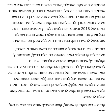
ההתקפה היא עקב האכילס, אנדויי הרשים מאוד ביורו אבל איכזב
אשתקד בעונת הבכורה שלו בנוטינגהאם פורסט, אוקאפור אומנם
החמיץ את מחזורי הסיום בגלל פציעה אבל לפני כן היה בכושר
מעולה והוא יצטרך להוביל את ההתקפה. אמבולו היה הבטחה
במונדיאל 2018 וכיום צריכה להיות לשוויץ אופציה טובה יותר.
בכל זאת, אני חושב שזאת נבחרת שלא תספוג הרבה ויש לה
פוטנציאל להגיע רחוק. בבית הזה היא ללא ספק הפייבוריטית.
בוסניה – ראינו נגד איטליה שהנבחרת הזאת מאוד מוכשרת,
מעבר לדז'קו הבלתי נגמר. ההגנה בהובלת דדיץ', מוחרמוביץ'
וקולאסינץ' איכותית וקשה להכנעה ולדעתי יש קייס
לבאיירקטארביץ' להיות שחקן ההתקפה הטוב בבית הזה. הקישור
הוא האיזור החלש יותר של בוסניה עם פחות שחקנים מהטופ של
אירופה וגם השוער יכל להיות יותר טוב (למי שזוכר טעות שלו
הובילה לשער האיטלקי), אבל אני כן חושב שיש לה הגנה חזקה
ולא מעט כישרון התקפי. לדעתי היא תסיים שנייה וגם בנוקקאוט
יכולה להפתיע.
קנדה – כמו מקסיקו אתמול, קשה להעריך אותה בלי לראות סגל
מלא.