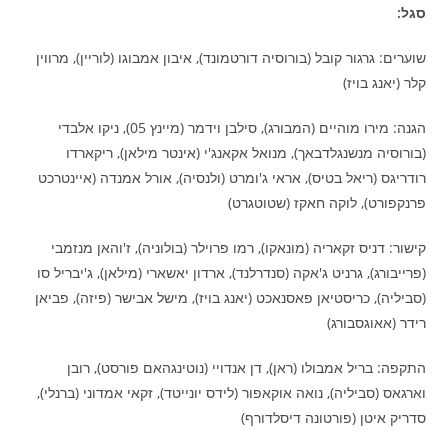
סגל:
שוערים: גרגור קובל (בורוסיה דורטמונד), איבון אמבוגו (לוריין), מרווין
קלר (יאנג בויז)
הגנה: מירו מוהיים (המבורג), סילבן וידמר (מיינץ 05), ניקו אלבדי
(בורוסיה מנשנגלדבאך), מנואל אקאנג'י (אינטר מילאן), ריקארדו
רודריגס (ריאל בטיס), אראי ג'ומרט (ולנסיה), אורל אמנדה (איינטרכט
פרנקפורט), לוקה חאקז (שטוטגרט)
קישור: דניס זקאריה (מונאקו), רמו פרוילר (בולוניה), ז'והאן מנזמבי
(פרייבורג), גרניט ג'אקה (סנדרלנד), ארדון יאשארי (מילאן), ג'יבריל סו
(סביליה), כריסטיאן פאסנאכט (יאנג בויז), מישל אבישר (פיזה), פביאן
רידר (אאוגסבורג)
התקפה: בריל אמבולו (ראן), דן אנדויי (נוטינגהאם פורסט), רובן
וארגאס (סביליה), נואה אוקאפור (לידס יונייטד), זקאי אמדוני (ברנלי),
סדריק איטן (פורטונה דיסלדורף)