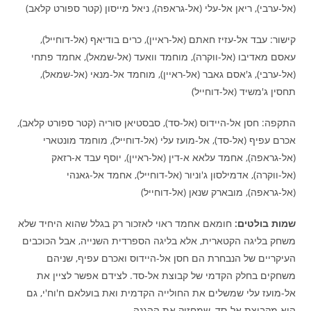
(אל-ערבי), ריאן אל-עלי (אל-גראפה), ניאל מייסון (קטר ספורט קלאב)
קישור: עבד אל-עזיז חאתם (אל-ראיין), כרים בודיאף (אל-דוחייל),
עאסם מאדיבו (אל-ווקרה), מוחמד וואעד (אל-שמאל), אחמד פתחי
(אל-ערבי), ג'אסם גאבר (אל-ראיין), מוחמד אל-מנאי (אל-שמאל),
תחסין ג'משיד (אל-דוחייל)
התקפה: חסן אל-היידוס (אל-סד), סבסטיאן סוריה (קטר ספורט קלאב),
אכרם עפיף (אל-סד), אל-מועז עלי (אל-דוחייל), מוחמד מונטארי
(אל-גראפה), אחמד עלאא א-דין (אל-ראיין), יוסף עבד א-רזאק
(אל-ווקרה), אדמילסון ג'וניור (אל-דוחייל), אחמד אל-גאנהי
(אל-גראפה), מובארק שנאן (אל-דוחייל)
שמות בולטים:
חומאם אחמד ראוי לאזכור רק בגלל שהוא היחיד שלא
משחק בליגה הקטארית, אלא בליגה הספרדית השנייה, אבל הכוכבים
העיקריים של הנבחרת הם חסן אל-היידוס ואכרם עפיף, שניהם
משחקים בחלק הקדמי של קבוצת אל-סד. לצידם אפשר לציין את
אל-מועז עלי שמשלים את החולייה הקדמית ואת בועלאם ח'וח'י, גם
הוא מקבוצת אל-סד, שמחזיק את ההגנה.