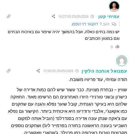
עמיחי קטן
25/05/2026 16:27:03
הגב ל
דוקטור רזי הופמן
יש כמה בתים כאלה, אבל בהמשך יהיה שיפור גם באיכות הבתים
וגם במגוון הכותבים
0
עמנואל אוחנה הלקין
25/05/2026 17:20:20
תודה עמיחי, עוד פריוויו משובח.
שוויץ – נבחרת מצוינת. כבר עשור שיש להם כמות אדירה של
כישרון ובשני טורנירי היורו האחרונים הם הרשימו מאוד. החוזקה
שלהם היא בעיקר הגנתית, קובל שוער נפלא והגנה עם שחקנים
כמו אקאנג'י, אלבדי ורודריגז היא איכותית ביותר. הקישור גם נפלא
עם צ'אקה שנתן עונה אדירה בסנדרלנד (הוביל אותה למקום
השביעי בעונה הראשונה בחזרה בפרמייר ליג!) ושחקנים נוספים
מקבוצות טובות באירופה כמו פרוילר, ג'שהארי וזאקאריה.