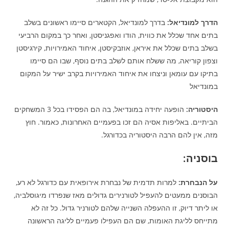
הדרך למונדיאל:
בדרך למונדיאל, הקטארים סיימו ראשונים בשלב
בתים אחד שכלל את כווית, הודו ואפגניסטן, ואחר כך במקום הרביעי
בשלב בתים שכלל את איראן, אוזבקיסטן, איחוד האמירויות, קירגיסטן
וצפון קוריאה, מה ששלח אותם לשלב בתים נוסף, שבו הם סיימו
בתיקו עם עומאן וניצחו את איחוד האמירויות בקרב ישיר על המקום
במונדיאל
היסטוריה:
הופעה יחידה במונדיאל, בה הם הפסידו בכל 3 המשחקים
הביתיים. באליפות אסיה הם זכו בפעמיים האחרונות, כאמור. חוץ
מזה, אין להם הרבה היסטוריה בכדורגל.
בוסניה:
על הנבחרת:
למרות תדמית של נבחרת אירופאית עם כדורגל לא רע,
הבוסנים ממעטים להעפיל לטורנירים גדולים מאז שנפרדו מיגוסלביה,
או ליתר דיוק, זו ההעפלה השנייה שלהם לטורניר גדול. כל זה לא
מתייחס לליגת האומות, שם הם העפילו פעמיים לליגה הראשונה