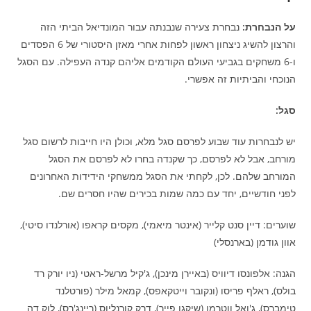
על הנבחרת:
נבחרת צעירה שנבנתה עבור המונדיאל הביתי הזה
והרצון להשיג ניצחון ראשון לפחות אחרי מאזן היסטורי של 6 הפסדים
ו-6 משחקים בגביעי העולם הקודמים אליהם קנדה העפילה. עם הסגל
הנוכחי והביתיות זה אפשרי.
סגל:
יש לנבחרות עוד שבוע לפרסם סגל מלא, וכולן היו חייבות לרשום סגל
מורחב, אבל לא לפרסם, כך שקנדה בחרו לא לפרסם את הסגל
המורחב שלהם. לכן, לקחתי את הסגל ממשחקי הידידות האחרונים
לפני חודשיים, יחד עם כמה שמות בכירים שהיו חסרים שם.
שוערים: דיין סנט קלייר (אינטר מיאמי), מקסים קראפו (אורלנדו סיטי),
אוון גודמן (בארנסלי)
הגנה: אלפונסו דיוויס (באיירן מינכן), ג'קיל מרשל-ראטי (ניו יורק רד
בולס), ראלף פריסו (ונקובר וייטקאפס), קמאל מילר (פורטלנד
טימברס), ג'ואל ווטרמן (שיקגו פייר), דרק קורנליוס (ריינג'רס), לוק דה