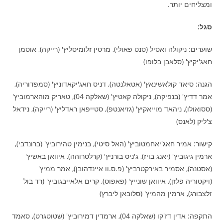
ומצליחים יותר.
סגל:
שוערים: ניקולה ואסיל (סנט פאולי), מרטין זלומיסליץ' (רייקה), אוסמן
חאג'יקיץ' (סלאבן בלופו)
הגנה: סיאד קולאשינאץ' (אטאלנטה), דניס חאג'יקאדוניץ' (סמפדוריה),
אמר דדיץ' (בנפיקה), ניקולה קאטיץ' (שאלקה 04), טאריק מוהארמוביץ'
(ססואולו), ניהאד מוייאקיץ' (גזיאנטפ), סטייפאן ראדליץ' (רייקה), נידאל
צ'ליק (לאנס)
קישור: אמיר חאג'יאחמטוביץ' (האל סיטי), בנימין טהירוביץ' (ברונדבי),
ארמין גיגוביץ' (יאנג בויז), ג'ניס בורניץ' (קרלסרוהה), איוואן באשיץ'
(אסטנה), אסמיר באירקטרביץ' (פ.ס.וו איינדהובן), אמר ממיץ'
(ויקטוריה פלזן), איוואן שונייץ' (פאפוס), קרים אלאייבגוביץ' (רד בול
זלצבורג), ארמין מהמיץ' (סלובאן ליברץ)
התקפה: אדין דז'קו (שאלקה 04), ארמדין דמירוביץ' (שטוטגרט), סאמד