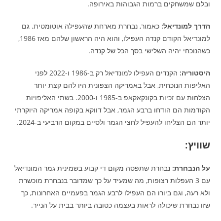
ובלם שמשחקים ברמות הגבוהות באירופה.
הדרך למונדיאל:
כאמור, נבחרת מארחת שהעפילה אוטומטית. גם
למונדיאל הקודם קנדה העפילו, והוא היה הראשון שלהם מאז 1986,
כשהנוכחי יהיה השלישי בסך הכל של קנדה.
היסטוריה:
הקנדים העפילו למונדיאל רק ב-1986 ו-2022 לפני
האליפות הנוכחית, אבל באמריקה הצפונית היו להם קצת יותר
הצלחות עם זכיות בקונקאקאפ ב-1985 ו-2000. בשתי האליפויות
הקודמות הם הודחו ברבע הגמר, אבל דווקא בקופה אמריקה היוקרתי
יותר הם הצליחו להעפיל לחצי הגמר ולסיים במקום הרביעי ב-2024.
שוויץ:
על הנבחרת:
נבחרת שתפסה מקום די קבוע בשמינית גמר המונדיאל
עם 3 העפלות רצופות, מה שמעיד על כך שמדובר בנבחרת מוכשרת
ולא רעה, וגם ביורו הם העפילו לרבע הגמר בפעמיים האחרונות, כך
שזו נבחרת שיכולה לראות בעצמה כטובה ביותר בבית על הנייר.