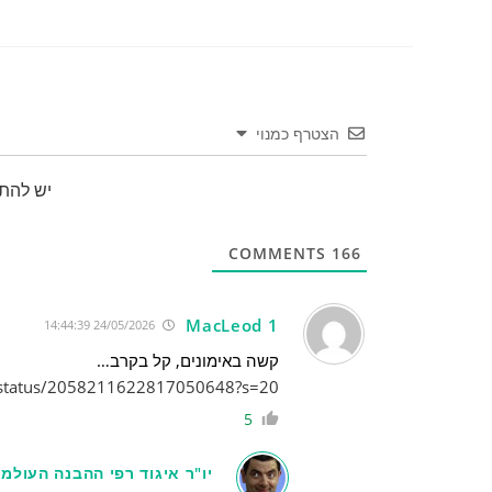
הצטרף כמנוי
יש להת
COMMENTS
166
MacLeod 1
24/05/2026 14:44:39
קשה באימונים, קל בקרב…
s/status/2058211622817050648?s=20
5
יו"ר איגוד רפי ההבנה העולמי