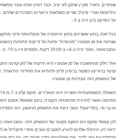
שמפיין). ג'ארד מקיין שחקן לא יציב, וכבר ראינו אותו עובר ממש
על הפרקט בהן היה ב-3-.
בכל זאת, ברגע ששניהם בחוץ הרוטציה של אוקלהומה סיטי מתקצר
שנראה את סן אנטוניו "מהמרת" פחות על זריקות פתוחות בהשווא
וומבניאמה. וומבי היה ב-4+ ב-39:09 דקות, הספרס היו ב-19- ב-8:51 דקות בלעדיו.
אולי חלק מהתשובה של סן אנטוניו היא הדקות של לוק קורנט החב
של המשחק הזה מבחינת סן אנטוניו.
או.קיי.סי. בפלייאוף? וומבי ניצח את המשחק הראשון. הם הפסידו במ
לכן קאסל ופוקס הם האקס פקטור של המשחק הזה. וומבניאמה כנ
יראה רע, היכולת שלהם להגיע למצבים טובים אחרי פיקנ'רול או 
הספרס עם הגב לקיר. אם אוקלהומה סיטי תנצח פה, גם בסן אנטוניו יו