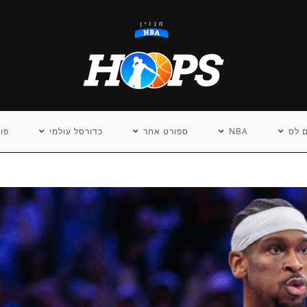
 לס
NBA
ספורט אחר
כדורסל עולמי
פו