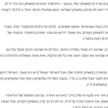
חקים אדירים למשחקי נפל. בעיקר – הת'אנדר מגיעים למשחק הזה בלי ג'יילן
וויליאמס ואג'יי מיצ'ל, שניים משלושת היוצרים המרכזיים שלהם. ג'יי דאב לא שיחק במשחק השלישי, בזמן שמיצ'ל בעיקר איבד ב-16:53 דקותיו
ת, בטח כשהארפר ופוקס משחקים. הלחץ על גילג'ס אלכסנדר יעלה, וסביר
ה למשחק הקודם, מה שאולי ידרוש גם שינוי מסוים בתפקיד ההגנתי של
יב, שנראה רע מאוד בסדרה הזאת. יכול להיות שנראה הרכב סמול בול עם
קרטר בראיינט כסנטר בניסיון לרוץ ולהתיש את מחליפי הת'אנדר, או שנראה את וומבי חוצה את רף 40 הדקות. זאת אחת השאלות הגדולות ב
השאלה המשמעותית השנייה היא הגארדים. פוקס קלע ב-7 מ-14 מהשדה במשחק החזרה שלו, אבל הארפר וקאסל נראו רע מאוד. הארפר רחוק
ממיטבו ועשוי להרוויח מהמנוחה הקצרה, בזמן שקאסל אמנם הפסיק לאבד אבל קלע ב-2 מ-7. בעונה הסדירה שלושתם ניצחו את המשחקים מ
שחקים 2-3.
ראה יגיע לנקודות שלו בדרך כזאת או אחרת. גם אם הספסל של הת'אנדר
למשוך את ההגנה תהיה קריטית. זה לא כל כך קרה במשחק הקודם, אבל עכשיו
דעים, זה הולך ל-1:4.