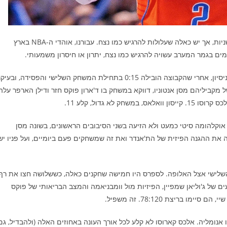
דבר חמקמק, הזמן. כל שעה מורכבת מ-60 דקות וכל דקה מ-60 שניות, אך יש כאלה שעלולות להרגיש כמו נצח. עבורנו, אוהדי ה-NBA בארץ
הזמן פוגש גם את סן אנטוניו. אפשר לדבר על זה מבחינת חוסר הניסיון, אחרי שהקבוצה הובילה 0:15 בתחילת המשחק השלישי והפסידה, ובעי
נת העומק. מחליפי הת'אנדר קלעו 76 נקודות(!) לעומת 21 של מקביליהם מסן אנטוניו, דווקא במשחק בו ד'ארון פוקס חזר ודילן הארפר עלה
וקלהומה סיטי כמעט ולא הזיעה בשני הסיבובים הראשונים, בשונה מסן
ה את ההגנה הפיזית של הת'אנדר ואת זה שמשחקים פעם ביומיים, ועל פניו יש
השלישי אצל האלופה. לספרס היו חמישה שחקנים כאלה, כששלושה חצו את רף
צי). יחד עם האחוזים הרעים של ג'וליאן שמפיין, הפיזיות מול וומבניאמה והמצב הבריאותי של פוקס
בריצת 78:120. זה משפיל.
 אנומליה. אלכס קארוסו לא קלע לכל אורך העונה באחוזים האלה (ולהבדיל, גם