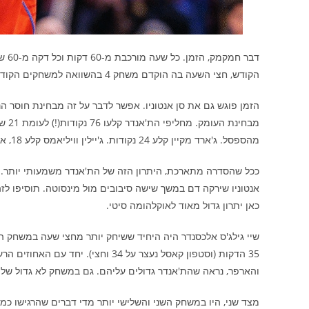
הקודש, חצי השעה בה הוקדם משחק 4 בהשוואה למשחקים הקודמים בגמר המערב עשויה להרגיש כמו נצח, יתרון או חיסרון משמעותי.
מבחי
מהספסל. ג'ארד מקיין קלע 24 נקודות. ג'יילין וויליאמס קלע 18, אלכס קרוסו 15. קייסון וואלאס, במשחק לא גדול, קלע 11.
ככל שהסדרה מתארכת, היתרון הזה של הת'אנדר משמעותי יותר. א
אנטוניו שירקה דם במשך שישה סיבובים מול מינסוטה. תוסיפו לז
כאן יתרון גדול מאוד לאוקלהומה סיטי.
שיי גילג'ס אלכסנדר היה היחיד ששיחק יותר מחצי שעה במשחק 
35 הדקות (וסטפון קאסל נעצר על 34 וח
והארפר, נראה שהת'אנדר גדולים עליהם. גם במשחק לא גדול של שיי, הם סיימו 
מצד שני, היו במשחק השני והשלישי יותר מדי דברים שהרגישו כמו