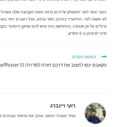
וומבי אמר לפני המשחק ש"היום נראה ממה הקבוצה שלנו עשויה". 
לא משנה למי. הת'אנדר בהרכב חסר ובחוץ, אבל רעננים יותר באו
גדולים על סן אנטוניו. בהתחשב בזה שיש להם שחקן היסטורי בקבו
סיטי לניצחון ב-6 הפרש.
לקרוא
הפוסט הקודם
מאמרים
הקאבס ינסו לחצוב את דרכם חזרה לסדרה/ jefffoster10
נוספים
רועי ויינברג
אחד מעורכי הופס. אוהב את מיאמי וגבוהים שמוסרים מעל 4