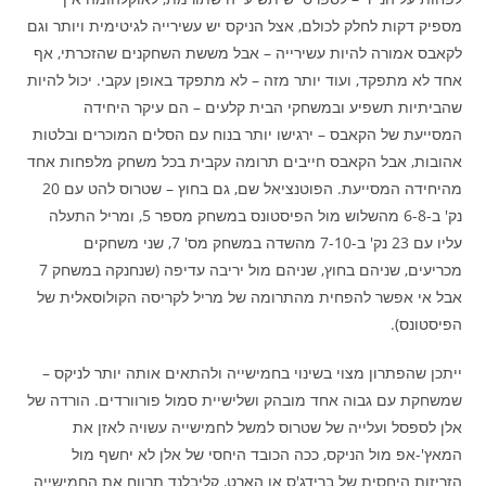
מספיק דקות לחלק לכולם, אצל הניקס יש עשירייה לגיטימית ויותר וגם
לקאבס אמורה להיות עשירייה – אבל מששת השחקנים שהזכרתי, אף
אחד לא מתפקד, ועוד יותר מזה – לא מתפקד באופן עקבי. יכול להיות
שהביתיות תשפיע ובמשחקי הבית קלעים – הם עיקר היחידה
המסייעת של הקאבס – ירגישו יותר בנוח עם הסלים המוכרים ובלטות
אהובות, אבל הקאבס חייבים תרומה עקבית בכל משחק מלפחות אחד
מהיחידה המסייעת. הפוטנציאל שם, גם בחוץ – שטרוס להט עם 20
נק' ב-6-8 מהשלוש מול הפיסטונס במשחק מספר 5, ומריל התעלה
עליו עם 23 נק' ב-7-10 מהשדה במשחק מס' 7, שני משחקים
מכריעים, שניהם בחוץ, שניהם מול יריבה עדיפה (שנחנקה במשחק 7
אבל אי אפשר להפחית מהתרומה של מריל לקריסה הקולוסאלית של
הפיסטונס).
ייתכן שהפתרון מצוי בשינוי בחמישייה ולהתאים אותה יותר לניקס –
שמשחקת עם גבוה אחד מובהק ושלישיית סמול פורוורדים. הורדה של
אלן לספסל ועלייה של שטרוס למשל לחמישייה עשויה לאזן את
המאץ'-אפ מול הניקס, ככה הכובד היחסי של אלן לא יחשף מול
הזריזות היחסית של ברידג'ס או הארט, קליבלנד תרווח את החמישייה