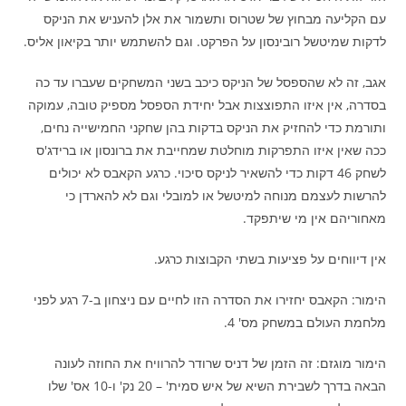
עם הקליעה מבחוץ של שטרוס ותשמור את אלן להעניש את הניקס
לדקות שמיטשל רובינסון על הפרקט. וגם להשתמש יותר בקיאון אליס.
אגב, זה לא שהספסל של הניקס כיכב בשני המשחקים שעברו עד כה
בסדרה, אין איזו התפוצצות אבל יחידת הספסל מספיק טובה, עמוקה
ותורמת כדי להחזיק את הניקס בדקות בהן שחקני החמישייה נחים,
ככה שאין איזו התפרקות מוחלטת שמחייבת את ברונסון או ברידג'ס
לשחק 46 דקות כדי להשאיר לניקס סיכוי. כרגע הקאבס לא יכולים
להרשות לעצמם מנוחה למיטשל או למובלי וגם לא להארדן כי
מאחוריהם אין מי שיתפקד.
אין דיווחים על פציעות בשתי הקבוצות כרגע.
הימור: הקאבס יחזירו את הסדרה הזו לחיים עם ניצחון ב-7 רגע לפני
מלחמת העולם במשחק מס' 4.
הימור מוגזם: זה הזמן של דניס שרודר להרוויח את החוזה לעונה
הבאה בדרך לשבירת השיא של איש סמית' – 20 נק' ו-10 אס' שלו