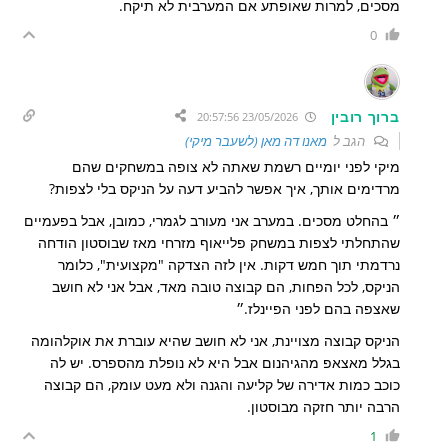
מסכים, למרות שאופתע אם המערבית לא תיקח.
0
ברוך רובין
23/05/2026 20:57:56
הגב ל
מאנו דה מאן (לשעבר מיקי)
מיקי לפני יומיים רשמת שאתה לא צופה במשחקים שהם
מרדימים אותך, איך אפשר להביע דעה על הניקס בלי לצפות?
״ בהחלט מסכים. במערב אני מעורב לגמרי, כמובן, אבל בפעמיים
שהתחלתי לצפות במשחק פלייאוף מזרחי מאז שבוסטון הודחה
נרדמתי תוך חמש דקות. אין לזה הצדקה "מקצועית", כלומר
הניקס, לכל הפחות, הם קבוצה טובה מאד, אבל אני לא חושב
שאצפה בהם לפני הפיינלז.״
הניקס קבוצה מצויינת, אני לא חושב שהיא עוברת את אוקלהומה
בגלל מאצאפ מהגיהנום אבל היא לא נופלת מהספרס. יש לה
כוכב כמות אדירה של קליעה והגנה ולא מעט עומק, הם קבוצה
הרבה יותר חזקה מבוסטון.
1