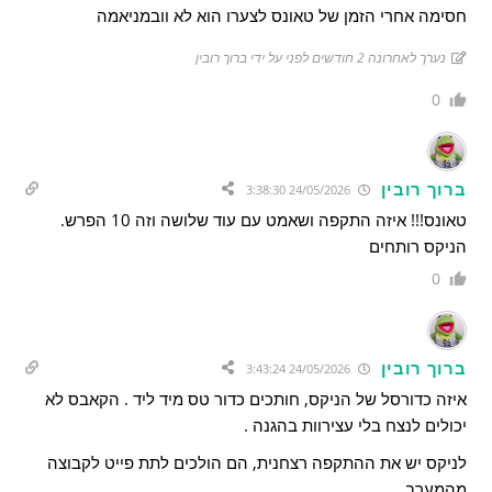
חסימה אחרי הזמן של טאונס לצערו הוא לא וובמניאמה
נערך לאחרונה 2 חודשים לפני על ידי ברוך רובין
0
ברוך רובין
24/05/2026 3:38:30
טאונס!!! איזה התקפה ושאמט עם עוד שלושה וזה 10 הפרש.
הניקס רותחים
0
ברוך רובין
24/05/2026 3:43:24
איזה כדורסל של הניקס, חותכים כדור טס מיד ליד . הקאבס לא
יכולים לנצח בלי עצירוות בהגנה .
לניקס יש את ההתקפה רצחנית, הם הולכים לתת פייט לקבוצה
מהמערב .