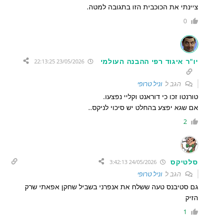
ציינתי את הכוכבית הזו בתגובה למטה.
0
יו"ר איגוד רפי ההבנה העולמי
23/05/2026 22:13:25
הגב ל
וניל טרופי
טורנטו זכו כי דוראנט וקליי נפצעו.
אם שגא יפצע בהחלט יש סיכוי לניקס..
2
סלטיקס
24/05/2026 3:42:13
הגב ל
וניל טרופי
גם סטיבנס טעה ששלח את אנפרני בשביל שחקן אפאתי שרק
הזיק
1