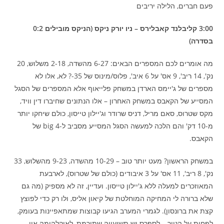
פעם חברים, הלילה יריבים
3:00 קליבלנד קאבלירס – ניו יורק ניקס (הניקס מובילים 0:2
בסדרה)
מה אומרים לכם המספרים הבאים: 6-27 מהשדה, 2-18 משלוש, 20
נק', 14 ריב', 9 אס' על 6 איב', פלוס/מינוס של 35-? לא, אלו לא
מספרים של ג'יימס הארדן במשחק פלייאוף אלא המספרים של הסגל
המסייע של הקאבס במשחק האחרון – אלו הנתונים שחיברו דין וויד,
מקס שטרוס, סאם מריל, דניס שרודר וג'יילון טייסון, כולם שיחקו יותר
מ-10 דק' והם הלכה למעשה הסגל המסייע מסביב ל-big 4 של
הקאבס.
במשחק הראשון? מעט יותר טוב – 10-29 מהשדה, 9-23 מהשלוש, 33
נק', 8 ריב', 11 אס' על 3 איבודים (כולם של שטרוס), לארבעת
המאוזכרים למעלה ללא ג'יילון טייסון. ועדיין, זה לא מספיק (מה גם
שלא ברורה לי המחיקה המוחלטת של קיאון אליס, ולו רק כדי לפוצץ
קצת את ברונסון). לגמרי המערב הגיעו קבוצות שמתאפיינות בעומק,
לפחות על הנייר – לספרס יש תשיעייה שתורמת, לאוקלהומה אין