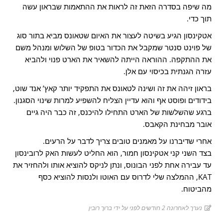
מה שיפה בסדרה הזאת זה לראות את ההתאמות שבראון עשה
תוך כדי.
אטקינסון הגיע בשיטה לעצור את האיום שטאונס מביא בתור סוג
של פוינט סנטר שמקבל את הכדור בטופ של השלוש ומנהל משם
את ההתקפה. ההוראה הייתה להשאיר את הארט פנוי ולהביא
עזרה הגנתית בכיסוי עם אלן.
בראון זיהה את זה ושינה לטאונס את התפקיד יותר קאץ’ אנד שוט,
בידודים ופוסט אף והוא עדיין הצליח להשפיע למרות שינוי הסגנון.
ברגע שהשלשות של הארט התחילו להיכנס, זה כבר היה גיים
אובר מבחינת הקאבס.
אחרי שדיברנו על מאמנים טובים צריך לדבר על הרעים.
בצד השני קני אטקינסון חמור, הוא החליט לעשות האק לרובינסון
עד עבירה אחת לפני הבונוס, ונתן לניקס להוציא אותו ולהחזיר את
KAT, ההמלצה שלי לדרוס עם האוטו ולנסות להוציא כסף
מהביטוח.
נערך לאחרונה 2 חודשים לפני על ידי ברוך רובין