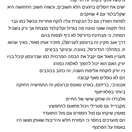
ישים את הסלים ברגעים הלא חשובים, וכשזה חשוב התחושה היא
שקליבלנד עם 4 שחקנים
לפחות הארדן עם כל הבקורת עליו לוקח אחריות ונכשל כמו גבר
כולי תקווה שאני טועה פה בגדול וקליבלנד מנצחת אך ורק בשביל
המתח, כי מבחינת כדורסל לא כיף לצפות בהם
דרך אגב מקיין זה ברונסון לעניים(?), מזכיר אותו מאוד, באיך שהוא
זז, במהלכי הכדורסל, בגובה, ובעיקר בביצים
מעניין מאוד אם יקבל את הבמה המרכזית כמו שברונסון קיבל בניו
יורק האם הוא יכול להפוך לאלפה כמוהו
ניו יורק לוקחת אליפות השנה, זה כתוב בכוכבים
הם לא נופלים מאף קבוצה
אננוניבי, ברידגס, בארט טאונס וברונסון זה החמישיה החזקה
ביותר בפלאייאוף
אלברדו זה שחקן שישי של החיים
מקברייד גם סטרילי ויכול פתאום להתפוצץ
מאמין שיקחו גם מול הספרס וגם מול התאנדר
הם מוערכים בחסר כי המזרח חלש והיריבות שאותן פגשו היו
באמת על הפרצוף