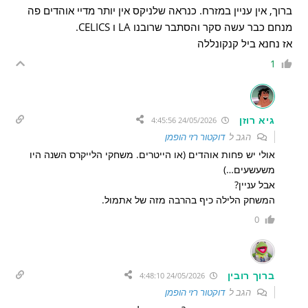
ברוך, אין עניין במזרח. כנראה שלניקס אין יותר מדיי אוהדים פה
מנחם כבר עשה סקר והסתבר שרובנו LA ו CELICS.
אז נחנא ביל קנקונללה
1
גיא רוזן
24/05/2026 4:45:56
הגב ל
דוקטור רזי הופמן
אולי יש פחות אוהדים (או הייטרים. משחקי הלייקרס השנה היו
משעשעים…)
אבל עניין?
המשחק הלילה כיף בהרבה מזה של אתמול.
0
ברוך רובין
24/05/2026 4:48:10
הגב ל
דוקטור רזי הופמן