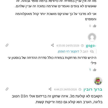
מה זה אין עניין במזרח? זה כדורסל ברמה סופר גבוהה. זה
שאנשים לא צופים ואומרים שהרמה נמוכה זה עניין שלהם.
אני לא מדבר על כך שהניקס מושכת יותר קהל מאוקלוהמה
והספרס
0
-gogo
24/05/2026 4:55:00
הגב ל
דוקטור רזי הופמן
היו/יש סדרות מרתקות במזרח כולל סדרת ההדחה של בוסטון עי
פילי
1
ברוך רובין
24/05/2026 4:44:23
הקאבס לא קולעת מ3. איזה שחקן זה ברידגס אולי הD3 הטוב
בליגה, הערב הוא קולע גם כמה זריקות קשות.