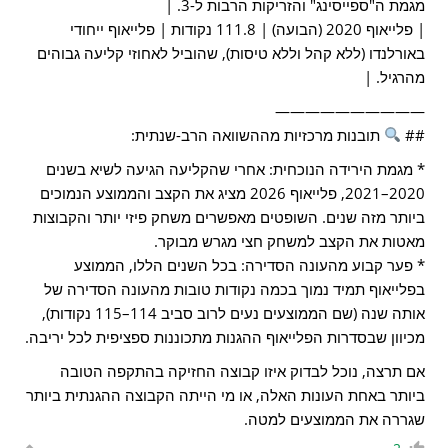
מגמת ה"ספייסינג" והזריקות הרבות ל-3. |
| פלייאוף 2020 (הבועה) | 111.8 נקודות | פלייאוף ייחודי
באורלנדו (ללא קהל וללא טיסות), שהוביל לאחוזי קליעה גבוהים
מהרגיל. |
——————————
##
תובנות מרכזיות מההשוואה הרב-שנתית:
* מגמת הירידה הנוכחית: אחרי שהקליעה הגיעה לשיא בשנים
2020–2021, פלייאוף 2026 מציג את הקצב והממוצע הנמוכים
ביותר מזה שנים. השופטים מאפשרים משחק פיזי יותר והקבוצות
מאטות את הקצב למשחק חצי מגרש מבוקר.
* פער קבוע מהעונה הסדירה: בכל השנים הללו, הממוצע
בפלייאוף תמיד נמוך בכמה נקודות טובות מהעונה הסדירה של
אותה שנה (שם הממוצעים נעים לרוב סביב 114–115 נקודות),
מכיוון שבסדרות הפלייאוף ההגנות מתכוננות ספציפית לכל יריבה.
אם תרצה, נוכל לבדוק איזו קבוצה החזיקה בהתקפה הטובה
ביותר באחת העונות האלה, או מי הייתה הקבוצה ההגנתית ביותר
שגררה את הממוצעים למטה.