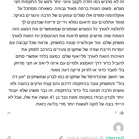
זה לא מרגיש כמו חזרה לקצב איטי יותר ודגש על התקפות חצי
מגרש. פשוט הגנות ברמה מאוד גבוהה. כשאתה מסתכל על
אוקלהומה-ספרס אלו סגלים עמוקים של הרבה ווינגרים בעיקר,
סופר אתלטים עם תיאום נפלא וידיים זריזות שנדבקים לך
לחולצה לאורך כל המגרש ושופטים שמאפשרים את המגע הזה.
האמת שזה מרשים ממש לראות את האינטסיביות הזאת לאורך
משחק שלם. עוד אבולוציה קטנה במשחק. ונראה שכל קבוצה עם
יומרות חייבת שורה של שחקנים צעירים בהרכב לספק את
האיכות הזאת לאורך פלייאוף שלם. כמעט בלתי אפשרי סתם
להוביל כדור דרך האמצע ולסיים עם איזה לייאפ או חצי מרחק
בלי לאבד כדור או לזרוק זריקה רעה מאוד.
אני חושב שהכדורסל של שחקנים כמו לברון שמשחקים "און דה
בול" והמשחק עובר בהתקפה דרכם והם קצת זורקים בהגנה ולא
עושים הרבה תנועה בלי כדור בהתקפה, זה כבר משהו שלא יעבוד
יותר ולברון כבודו במקומו מונח כבר בן 41 ועשה את שלו, אבל לא
הייתי בונה על לוקה לעשות יותר מדי בליגה כזאת.
1
thetroll
24/05/2026 13:09:24