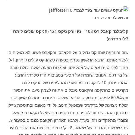
זה שעולה וזה שיורד
קליבלנד קאבלירס 108 – ניו יורק ניקס 121 (הניקס עולים ליתרון
0:3 בסדרה)
שוב זה נראה שהניקס גדולים על הקאבס, והקאבס פשוט לא מצליחים
לעצור אותם. הרבע הראשון נפתח בסערה כשהניקס עולים ליתרון 9-1
מהיר לפני טיים אאוט של אטקינסון וצמצום הפער, אולם יכולת טובה
של ברידג'ס ואנונובי שומרת על הפער בסביבות הדו ספרתי והרבע
נגמר ביתרון 10 לניקס. ברבע השני המחליפים של הניקס קצת
מקרטעים בהתקפה והקאבס מנצלים את זה לצמק מעט את הפער,
וזה 60:54 לניקס בהפסקה. הרבע השלישי נפתח בדומה לראשון, שוב
יכולת מצוינת של ברידג'ס שמופעל היטב על ידי טאונס ובתוספת ג'יילן
ברונסון וההפרש חוזר לסביבות הדו-ספרתי, כשאצל הקאבס מיטשל
ומובלי מתפקדים וזהו בערך, ולרבע האחרון הקאבס נכנסים בפיגור 9.
שתי שלשות נהדרות של שאמט, 8 דק' לסיום, פורצות את הדרך לפער