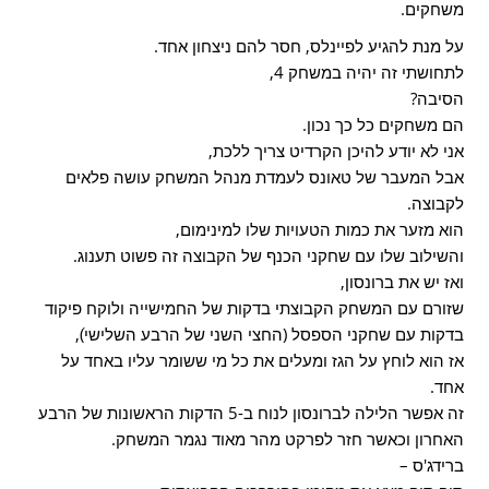
משחקים.
על מנת להגיע לפיינלס, חסר להם ניצחון אחד.
לתחושתי זה יהיה במשחק 4,
הסיבה?
הם משחקים כל כך נכון.
אני לא יודע להיכן הקרדיט צריך ללכת,
אבל המעבר של טאונס לעמדת מנהל המשחק עושה פלאים
לקבוצה.
הוא מזער את כמות הטעויות שלו למינימום,
והשילוב שלו עם שחקני הכנף של הקבוצה זה פשוט תענוג.
ואז יש את ברונסון,
שזורם עם המשחק הקבוצתי בדקות של החמישייה ולוקח פיקוד
בדקות עם שחקני הספסל (החצי השני של הרבע השלישיׂ),
אז הוא לוחץ על הגז ומעלים את כל מי ששומר עליו באחד על
אחד.
זה אפשר הלילה לברונסון לנוח ב-5 הדקות הראשונות של הרבע
האחרון וכאשר חזר לפרקט מהר מאוד נגמר המשחק.
ברידג'ס –