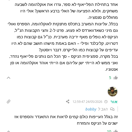
אחד בתחילת הפלייאוף לא ספר, גררו את אוקלהומה לשבעה
משחקים, ולולא הפציעה של האלי ברבע הראשון? אולי היו
מחוללים סנסציה.
בכלל, עליונות המערב בתכלס מתנקזת לאוקלהומה, הספרס ואולי
גם מיני כשאדווארדס לא פצוע. פרט ל-2 וחצי הקבוצות הנ״ל,
הניקס לא נופלים מאף יריבה מערבית. כנ״ל גם קבוצות כמו
דטרויט, קליבלנד ופילי – האם באמת מישהו חושב שהם לא היו
עדיפים על קבוצות כמו הלייקרס, דנבר ויוסטון?
בכל מקרה, ספציפית הניקס – סך הכל הם נותנים פלייאוף נהדר,
ואני ממש לא הייתי ישן עליהם אם הייתי אוהד אוקלהומה או סן
אנטוניו.
5
אור
24/05/2026 12:59:47
הגב ל
bobby
זה בגלל העייפות כולם קמים לראות את התאנדר והספרס אז
ישנים על הניקס והמזרח
10