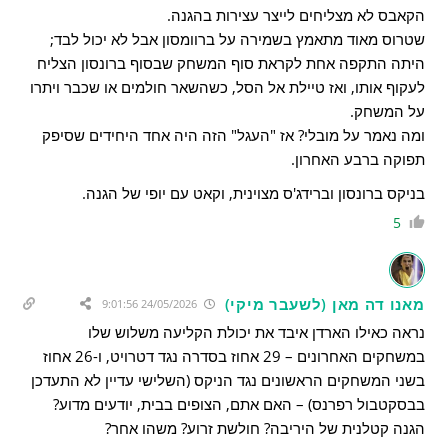
הקאבס לא מצליחים לייצר עצירות בהגנה.
שטרוס מאוד מתאמץ בשמירה על ברוומסון אבל לא יכול לבד;
היתה התקפה אחת לקראת סוף המשחק שבסוף ברונסון הצליח
לעקוף אותו, ואז טיילת אל הסל, כשהשאר חולמים או שכבר ויתרו
על המשחק.
ומה נאמר על מובלי? אז "העגל" הזה היה אחד היחידים שסיפק
תפוקה ברבע האחרון.
בניקס ברונסון וברידג'ס מצוינית, וקאט עם יופי של הגנה.
5
מאנו דה מאן (לשעבר מיקי)
24/05/2026 9:01:56
נראה כאילו הארדן איבד את יכולת הקליעה משלוש שלו
במשחקים האחרונים – 29 אחוז בסדרה נגד דטרויט, ו-26 אחוז
בשני המשחקים הראשונים נגד הניקס (השלישי עדיין לא התעדכן
בבסקטבול רפרנס) – האם אתם, הצופים בבית, יודעים מדוע?
הגנה קטלנית של היריבה? חולשת זרוע? משהו אחר?