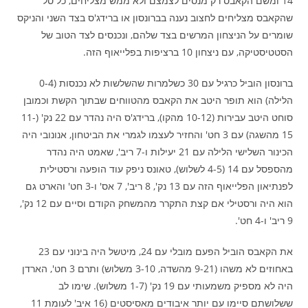
14 ומשם הקאבס רק מנסים לצמצם ולא ממש מצליחים, כל סל
שהקאבס מצליחים לחצוב נענה בברונסון או ברידג'ס בצד השני והניקס
שומרים על הניצחון המרשים בצד שלהם, ונכנסים לצד הטוב של
הסטטיסטיקה, עם ניצחון 10 ברציפות בפלייאוף הזה.
ברונסון הוביל כרגיל עם 30 כשלמרות שהשלשות לא נכנסות (0-4
הלילה) הוא תופר היטב את הקאבס מהטווחים שבתוך הקשת וכמובן
סוחט היטב עבירות (10-12 מהקו), ברידג'ס היה נהדר עם 22 נק' (11-
15 מהשגה) עם 3 חט' והחזיר לעצמו לגמרי את הביטחון, אנונובי היה
הכינור השלישי הלילה עם 21 יעילות ו-7 ריב', שאמט היה נהדר
מהספסל עם 14 (4-5 לשלוש), טאונס ניפק עוד הופעה ורסטילית
לפנתיאון הפלייאוף הזה עם 13 נק', 8 ריב', 7 אס' ו-3 חט' והארט גם
הוא היה ורסטילי אם קצת התקרר מהמשחק הקודם וסיים עם 12 נק',
9 ריב' ו-4 חט'.
את הקאבס הוביל הפעם מובלי עם 24, מיטשל היה בינוני עם 23
באחוזים לא משהו (9-21 מהשדה, 3-10 משלוש) ותרם 3 חט', הארדן
היה לא מספיק משמעותי עם 19 נק' (1-7 משלוש). שימו לב
ששלושתם סיימו עם יותר איבודים מאסיסטים (16 איב' לעומת 11