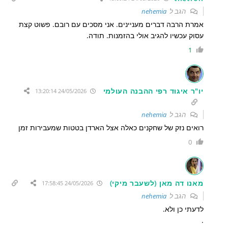
הגב ל
nehemia
אמרת הרבה דברים מעניינים. אני מסכים עם רובם. פשוט קצת
עסוק עכשיו להגיב אולי בהזמנות. תודה.
1
יו"ר איגוד רפי ההבנה העולמי
24/05/2026 13:20:14
הגב ל
nehemia
רואים נזק של שחקנים כאלה אצל הארדן בטטות שמעבירות זמן
0
מאנו דה מאן (לשעבר מיקי)
24/05/2026 17:58:45
הגב ל
nehemia
לדעתי כן ולא.
.