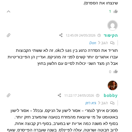
שינצחו את הספרס).
1
הקיפוד
24/05/2026 12:45:09
הגב ל
Don
תוריד את הסדרה כרגע בין sas לokc, זה לא ששתי הקבוצות
עברו אתגרים יותר קשים לפני זה מהניקס, ועדיין הן הפייבוריטיות
אבל הן מצד השני יכולות לסיים עם הלשון בחוץ
0
bobby
24/05/2026 11:22:17
הגב ל
גיא רוזן
מסכים איתך לגמרי – אסור לישון על הניקס, ובכלל – אסור לישון
באוטומט על מי שיוצאת מהמזרח בטענה שהמערב חזק יותר.
בסוף לא משנה כמה אריות יש במערב, בסוף רק קבוצה אחת,
לרוב חבוטה ושרוטה, עולה לפיינלס. בשנה שעברה הפייסרס, שאף