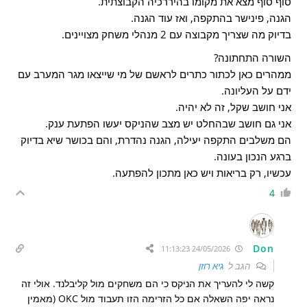
סוף סוף מצא את מקומו בהיררכיה הקבוצתית.
הגנה, פינישר בהתקפה, ואז עוד הגנה.
בדיוק מה שצריך מקבוצה עם 2 מנהלי משחק מצויינים.
השורה התחתונה?
ממהרים כאן לכתור כתרים לראשם של מי שייצאו מגר המערב עם
ידם על העליונה.
אני חושב שקל, זה לא יהיה.
אני גם חושב שבהחלט יש מצב שהניקס יעשו הפתעת ענק.
הם משלבים התקפה יעילה, הגנה נהדרת, והם בכושר שיא בדיוק
ברגע הנכון בעונה.
עכשיו, רק בריאות ויש כאן מתכון להפתעה.
4
Don
24/05/2026 11:13:23
הגב ל
גיא רוזן
קשה לי להעריך את הניקס כי הם משחקים מול קליבלנד. אולי זה
נראה יפה השאלה אם כל הזרימה הזו תעבוד מול OKC (מאמין