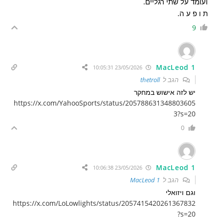
ועומד על שתי רגליים.
ת ו פ ע ה.
9
MacLeod 1
23/05/2026 10:05:31
הגב ל
thetroll
יש לזה אישוש במחקר
https://x.com/YahooSports/status/205788631348803605
3?s=20
0
MacLeod 1
23/05/2026 10:06:38
הגב ל
MacLeod 1
וגם ויזואלי
https://x.com/LoLowlights/status/2057415420261367832
?s=20