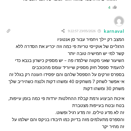
4
karnaval
23/05/2026 9:22:57
המצב רק יילך ויחמיר עבור סן אנטוניו
הרגליים של אוקייסי טריות פי כמה וזה יכריע את הסדרה ללא
קשר למי יש חמישיה טובה יותר
השיעור שאני מקווה שילמדו פה – יש מספיק כישרון בנבא כדי
להעמיד ספסל חזק מספיק שייוריד עומס מהכוכבים
בספרס זורקים על הספסל שלהם והם יפסידו העונה רק בגלל זה
אי אפשר לשחק 7 משחקים 40 ומשהו דקות ולנצח כשהיריב שלך
משחק 30 ומשהו דקות
איכות הביצוע ורמת קבלת ההחלטות יורדות פי כמה בזמן עייפות,
בטח ובטח בעייפות מצטברת
זה לא מדע טילים. זה מדע רגיל ופשוט.
והספרס מתעלמים מזה בדיוק כמו תיבודו בניקס והם ישלמו על
זה מחיר יקר