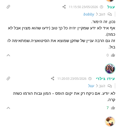
עגל
23/05/2026 11:15:50
הגב ל
bobby
נכון, זה הימור.
אף איד לא ידע שמקיין יהיה כל כך טוב (ידעו שהוא מצוין אבל לא
כמה).
זה גם הרבה עניין של שחקן שמוצא את הסיטואציה.שמתאימה לו
בול.
0
עידו גילרי
23/05/2026 11:20:03
הגב ל
עגל
לא יודע. אם ניקח רק את יקום הופס – המון גבות הורמו כשזה
קרה.
7