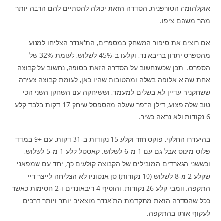
אוקלהומה הטורפנית, הסדרה הזאת יכולה להסתיים להם הרבה יותר
מהר משהם ציפו.
אם רוצים את סיפור המשחק במספרים, הת'אנדר הצליחו למנוע
מהספרס יתרון בריבאונד, וקלעו ב-45% לשלוש, לעומת 32% של
הספרס. יתכן שכשנחשוב על הסדרה הזאת בסופה, נחשוב על קבוצה
אחת שהיא אלופה בשלה ומהטובות שהיו כאן, לעומת קבוצה צעירה
ששחקניה עדיין לא בשלים למעמד, וששיחקה עם השחקן השני הכי
טוב שלה פצוע, דילן הרפר שעלה מהספסל שיחק 17 דקות בלבד קלע
6 נקודות ולא נראה כשיר.
בהיעדרו החלקי, פוקס חזר וקלע 15 נקודות ב-31 דקות, עם +9 במדד
פלוס מינוס אבל גם עם 1 מ-6 לשלוש. קאסטל קלע 1 מ-5 לשלוש,
וכששני הגארדים המובילים של הקבוצה קולעים כך, יחד עם שמפאני
שקלע 2 מ-8 לשלוש (10 נקודות) סן אנטוניו לא הצליחה לייצר דיי
התקפה. וומבי קלע 26 נקודות, והוסיף 4 ריבאונדים ו-2 חסימות כאשר
ככל שהסדרה הזאת מתקדמת הת'אנדר מוצאים יותר ויותר דרכים
לעקוף אותו בהתקפה.