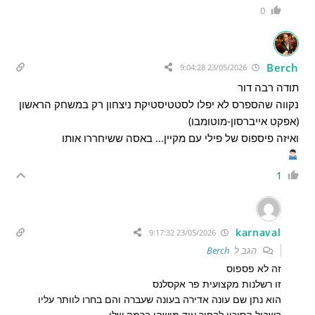
0
Berch
23/05/2026 9:04:28
תודה רבה דור
נקווה שהספרס לא יפלו לסטטיסטיקת ניצחון רק במשחק הראשון
(אפקט אייברסון-מוטומבו)
ואיזה פיספוס של פילי עם מקיין… באסה ששיחררו אותו
1
karnaval
23/05/2026 9:17:32
הגב ל
Berch
זה לא פספוס
זו רשלנות מקצועית פר אקסלנס
הוא נתן שם עונה אדירה בעונה שעברה והם בחרו לוותר עליו
בשביל הסיכוי לבחור עוד מישהו ברמה שלו