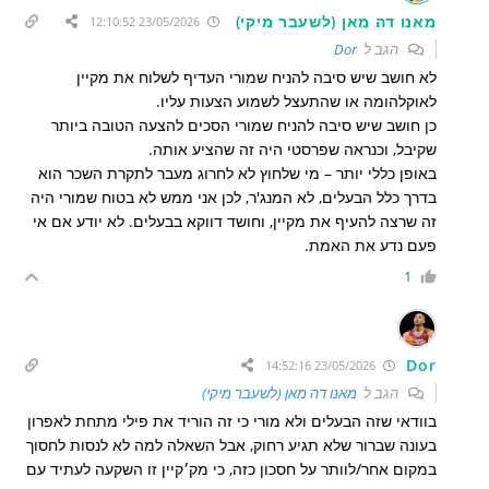
מאנו דה מאן (לשעבר מיקי)
23/05/2026 12:10:52
הגב ל
Dor
לא חושב שיש סיבה להניח שמורי העדיף לשלוח את מקיין
לאוקלהומה או שהתעצל לשמוע הצעות עליו.
כן חושב שיש סיבה להניח שמורי הסכים להצעה הטובה ביותר
שקיבל, וכנראה שפרסטי היה זה שהציע אותה.
באופן כללי יותר – מי שלחוץ לא לחרוג מעבר לתקרת השכר הוא
בדרך כלל הבעלים, לא המנג'ר, לכן אני ממש לא בטוח שמורי היה
זה שרצה להעיף את מקיין, וחושד דווקא בבעלים. לא יודע אם אי
פעם נדע את האמת.
1
Dor
23/05/2026 14:52:16
הגב ל
מאנו דה מאן (לשעבר מיקי)
בוודאי שזה הבעלים ולא מורי כי זה הוריד את פילי מתחת לאפרון
בעונה שברור שלא תגיע רחוק, אבל השאלה למה לא לנסות לחסוך
במקום אחר/לוותר על חסכון כזה, כי מק׳קיין זו השקעה לעתיד עם