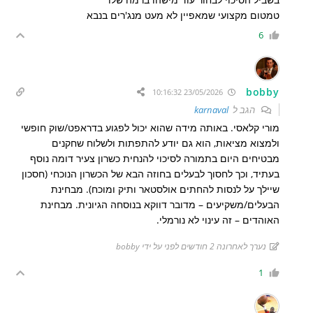
טמטום מקצועי שמאפיין לא מעט מנג'רים בנבא
6
bobby
23/05/2026 10:16:32
הגב ל
karnaval
מורי קלאסי. באותה מידה שהוא יכול לפגוע בדראפט/שוק חופשי
ולמצוא מציאות, הוא גם יודע להתפתות ולשלוח שחקנים
מבטיחים היום בתמורה לסיכוי להנחית כשרון צעיר דומה נוסף
בעתיד, וכך לחסוך לבעלים בחוזה הבא של הכשרון הנוכחי (חסכון
שיילך על לנסות להחתים אולסטאר ותיק ומוכח). מבחינת
הבעלים/משקיעים – מדובר דווקא בנוסחה הגיונית. מבחינת
האוהדים – זה עינוי לא נורמלי.
נערך לאחרונה 2 חודשים לפני על ידי bobby
1