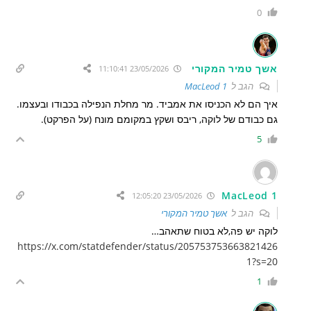
0
אשך טמיר המקורי
23/05/2026 11:10:41
הגב ל
MacLeod 1
איך הם לא הכניסו את אמביד. מר מחלת הנפילה בכבודו ובעצמו.
גם כבודם של לוקה, ריבס ושקץ במקומם מונח (על הפרקט).
5
MacLeod 1
23/05/2026 12:05:20
הגב ל
אשך טמיר המקורי
לוקה יש פה,לא בטוח שתאהב…
https://x.com/statdefender/status/205753753663821426
1?s=20
1