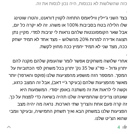
כזה שהשלשות לא נכנסות, היה נכון לנסות את זה.
.
בצד השני ג'יילין וויליאמס התחזה לקווין דוראנט, והטרו שוטינג
שלו הלילה בטח בסביבות 100% או משהו. זה לא יקרה כל יום,
אבל שאר הקומפוננטות שלהם נראות לי יציבות למדי. מקיין נתן
תצוגה אדירה למרות 20% מהשלוש – מצד אחד לא תמיד ישחק
ככה, מצד שני לא תמיד יחמיץ ככה מחוץ לקשת.
.
אחרי שלושה משחקים אפשר לומר שהעומק שלהם מקנה להם
יתרון גדול – סד"ג של 35 נק' יתרון בכל משחק לפי הכתוביות על
המסך. המספר הזה מושפע מהפציעות שלנו (פוקס והארפר) יותר
מאשר מהפציעות שלהם (בעיקר ג'יי דאב), אבל זה המצב כרגע,
וקשה לי לראות את זה משתנה באופן יסודי. המשמעות היא
שאנחנו צריכים שהחמישיה שלנו תהיה בשיאה כדי לפצות על כך.
זה קרה פעם אחת והצריך שתי הארכות. נראה מה יהיה מצב
הפציעות שלנו במשחק הבא ואיך תשחק החמישיה, ובעיקר וומבי
שהוא הצ'יט שלנו.
4