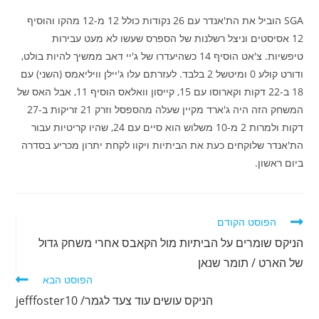
SGA הוביל את הת'אנדר עם 26 נקודות כולל 12 מ-12 מהקו והוסיף
12 אסיסטים וניצל רשלנות של הספרס שעשו לא מעט עבירות
טיפשיות. צ'אט הוסיף 14 כשהיעדרו של ג'יי דאב ממשיך להיות בולט,
ודורט קולע 0 ומיטשל 2 בלבד. לעזרתם עלו ג'יילן וויליאמס (השני) עם
18 ב-22 דקות וקארוסו עם 15, קייסון וואלאס הוסיף 11, אבל האס של
המשחק הזה היה ג'ארד מקיין שעלה מהספסל וזרק 21 זריקות ב-27
דקות ולמרות 2 מ-10 משלוש הוא סיים עם 24, שהיו קריטיות עבור
הת'אנדר שלוקחים כעת את הביתיות ויקוו לקחת יתרון מכריע בסדרה
ביום ראשון.
לקרוא
הפוסט הקודם
מאמרים
הניקס שומרים על הביתיות מול הקאבס אחרי משחק גדול
נוספים
של הארט / תומר שנאן
הפוסט הבא
הניקס עושים עוד צעד לגמר/ jefffoster10