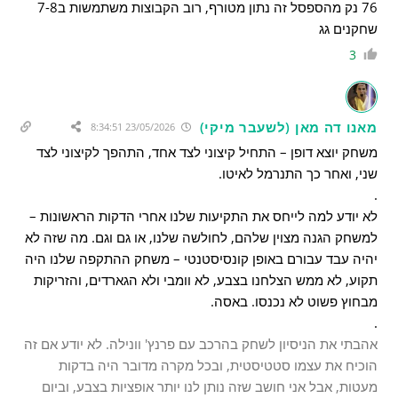
76 נק מהספסל זה נתון מטורף, רוב הקבוצות משתמשות ב7-8
שחקנים גג
3
מאנו דה מאן (לשעבר מיקי)
23/05/2026 8:34:51
משחק יוצא דופן – התחיל קיצוני לצד אחד, התהפך לקיצוני לצד
שני, ואחר כך התנרמל לאיטו.
.
לא יודע למה לייחס את התקיעות שלנו אחרי הדקות הראשונות –
למשחק הגנה מצוין שלהם, לחולשה שלנו, או גם וגם. מה שזה לא
יהיה עבד עבורם באופן קונסיסטנטי – משחק ההתקפה שלנו היה
תקוע, לא ממש הצלחנו בצבע, לא וומבי ולא הגארדים, והזריקות
מבחוץ פשוט לא נכנסו. באסה.
.
אהבתי את הניסיון לשחק בהרכב עם פרנץ' וונילה. לא יודע אם זה
הוכיח את עצמו סטטיסטית, ובכל מקרה מדובר היה בדקות
מעטות, אבל אני חושב שזה נותן לנו יותר אופציות בצבע, וביום