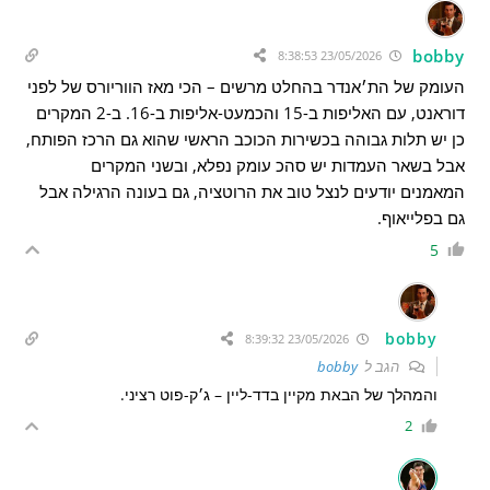
bobby
23/05/2026 8:38:53
העומק של הת׳אנדר בהחלט מרשים – הכי מאז הווריורס של לפני
דוראנט, עם האליפות ב-15 והכמעט-אליפות ב-16. ב-2 המקרים
כן יש תלות גבוהה בכשירות הכוכב הראשי שהוא גם הרכז הפותח,
אבל בשאר העמדות יש סהכ עומק נפלא, ובשני המקרים
המאמנים יודעים לנצל טוב את הרוטציה, גם בעונה הרגילה אבל
גם בפלייאוף.
5
bobby
23/05/2026 8:39:32
הגב ל
bobby
והמהלך של הבאת מקיין בדד-ליין – ג׳ק-פוט רציני.
2