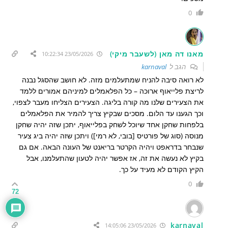
0
מאנו דה מאן (לשעבר מיקי)
23/05/2026 10:22:34
הגב ל
karnaval
לא רואה סיבה להניח שמתעלמים מזה. לא חושב שהסגל נבנה
לריצת פלייאוף ארוכה – כל הפלאמלים למיניהם אמורים ללמד
את הצעירים שלנו מה קורה בליגה. הצעירים הצליחו מעבר לצפוי,
וכך הגענו עד הלום. מסכים שבקיץ צריך להמיר את הפלאמלים
בלפחות שחקן אחד שיוכל לשחק בפלייאוף, יתכן שזה יהיה שחקן
מנוסה (סוג של פורטיס [בובי, לא רמי]) ויתכן שזה יהיה ביג צעיר
שנבחר בדראפט ויהיה הקרטר בריאנט של העונה הבאה. אם גם
בקיץ לא נעשה את זה, אז אפשר יהיה לטעון שהתעלמנו, אבל
הקיץ הקודם לא מעיד על כך.
0
72
karnaval
23/05/2026 14:05:06