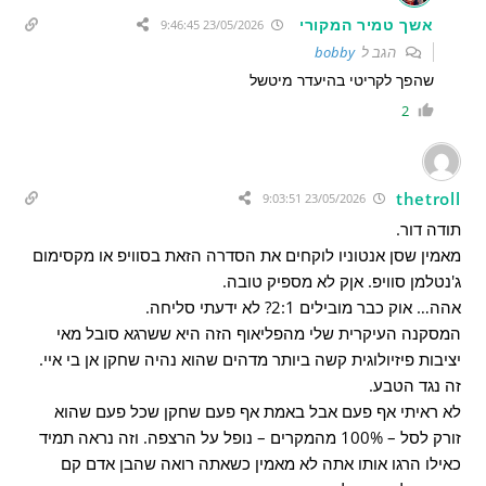
אשך טמיר המקורי
23/05/2026 9:46:45
הגב ל
bobby
שהפך לקריטי בהיעדר מיטשל
2
thetroll
23/05/2026 9:03:51
תודה דור.
מאמין שסן אנטוניו לוקחים את הסדרה הזאת בסוויפ או מקסימום
ג'נטלמן סוויפ. אןק לא מספיק טובה.
אהה… אוק כבר מובילים 2:1? לא ידעתי סליחה.
המסקנה העיקרית שלי מהפליאוף הזה היא ששרגא סובל מאי
יציבות פיזיולוגית קשה ביותר מדהים שהוא נהיה שחקן אן בי איי.
זה נגד הטבע.
לא ראיתי אף פעם אבל באמת אף פעם שחקן שכל פעם שהוא
זורק לסל – 100% מהמקרים – נופל על הרצפה. וזה נראה תמיד
כאילו הרגו אותו אתה לא מאמין כשאתה רואה שהבן אדם קם