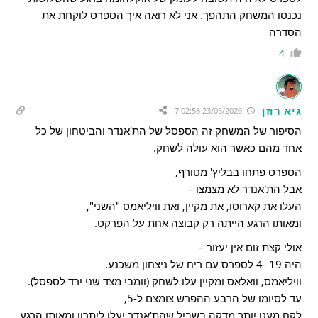
נכנסו המשחק התהפך. אני לא רואה איך הספרס לוקחת את
הסדרה
4
גיא רוזן
23/05/2026 7:02:58
הסיפור של המשחק זה הספסל של הת'אנדר והביטחון של כל
אחד מהם כאשר הוא עולה לשחק.
הספרס פתחו בבליץ' מטורף,
אבל הת'אנדר לא מצמצו –
העלו את קארוסו, את מקיין, ואת וויליאמס "השני",
ומאותו הרגע הייתה רק קבוצה אחת על הפרקט.
אולי קצת זום אין יעזור –
היה 19 -4 לספרס עם ריח של ניצחון משכנע.
וויליאמס, וואלאס ומקיין עלו לשחק (וומבי מצד שני ירד לספסל).
עד לסיומו של הרבע ההפרש צומצם ל-5,
לקח מעט יותר מדקה בשביל שהת'אנדר יעלו ליתרון ומאותו הרגע