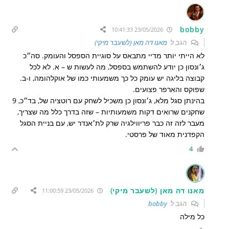
bobby
23/05/2026 10:41:33
הגב ל
מאנו דה מאן (לשעבר מיקי)
לא הייתי יותר מדיי מתבאס על סוגיית הספסל והעומק. סה״כ
ג׳ונסון כן יודע להשתמש בספסל, מה לעשות ש – א. לא לכל
קבוצה בליגה יש עומק כל כך משמעותי כמו של אוקלהומה, ו-ב.
שפוקס והארפר פצועים.
בהינתן סגל מלא, ג׳ונסון כן משכיל לשחק עם רוטציה של, בד״כ, 9
שחקנים שרואים דקות משמעותיות – שזה בדרך כלל מה שצריך,
מעבר לזה זה כבר פריווילגיה שרק לת׳אנדר יש, עם בניית הסגל
הקפדנית מאוד של פרסטי.
4
מאנו דה מאן (לשעבר מיקי)
23/05/2026 11:00:59
הגב ל
bobby
כל מילה