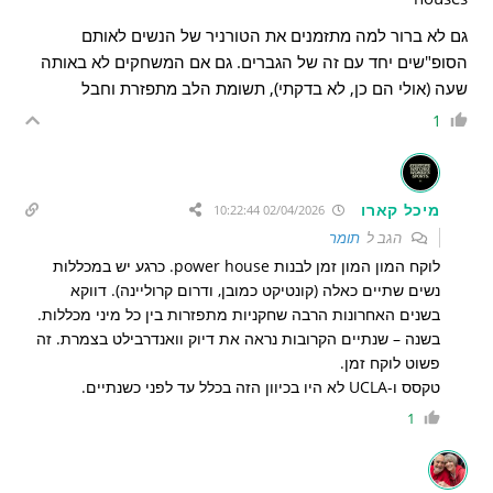
גם לא ברור למה מתזמנים את הטורניר של הנשים לאותם
הסופ"שים יחד עם זה של הגברים. גם אם המשחקים לא באותה
שעה (אולי הם כן, לא בדקתי), תשומת הלב מתפזרת וחבל
1
מיכל קארו
02/04/2026 10:22:44
הגב ל
תומר
לוקח המון המון זמן לבנות
power house. כרגע יש במכללות
נשים שתיים כאלה (קונטיקט כמובן, ודרום קרוליינה). דווקא
בשנים האחרונות הרבה שחקניות מתפזרות בין כל מיני מכללות.
בשנה – שנתיים הקרובות נראה את דיוק וואנדרבילט בצמרת. זה
פשוט לוקח זמן.
טקסס ו-UCLA לא היו בכיוון הזה בכלל עד לפני כשנתיים.
1