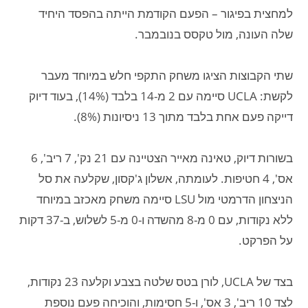
למחצית בפיגור – הפעם הקודמת הייתה בהפסד היחיד
שלה העונה, מול טקסס בנובמבר.
שתי הקבוצות הציגו משחק התקפי חלש במיוחד מעבר
לקשת: UCLA סיימה עם 2 מ-14 בלבד (14%), בעוד דיוק
דייקה פעם אחת בלבד מתוך 13 ניסיונות (8%).
בשורות דיוק, טאינה מאייר הצטיינה עם 21 נק', 7 ריב', 6
אס', 4 חטיפות. לעומתה, אשלון ג'קסון, שקלעה את סל
הניצחון הדרמטי מול LSU סיימה משחק מאכזב במיוחד
ללא נקודות, עם 0 מ-8 מהשדה ו-0 מ-5 לשלוש, ב-37 דקות
על הפרקט.
בצד של UCLA, לורן בטס שלטה בצבע וקלעה 23 נקודות,
לצד 10 ריב', 3 אס', ו-5 חסימות, והוכיחה פעם נוספת