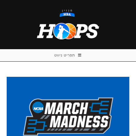
Ski
t
conten
תפריט ניווט