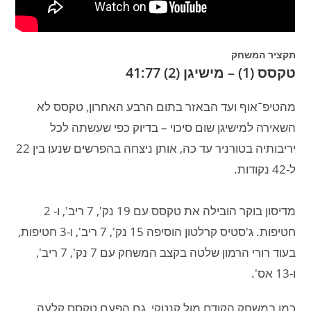
תקציר המשחק
טקסס (1) – מישיגן (2) 41:77
מהטיפ־אוף ועד הבאזר בתום הרבע האחרון, טקסס לא
השאירה למישיגן שום סיכוי – בדיוק כפי שעשתה לכל
יריבותיה בטורניר עד כה, אותן ניצחה בהפרשים שנעו בין 22
ל-42 נקודות.
מדיסון בוקר הובילה את טקסס עם 19 נק', 7 ריב', ו- 2
חטיפות. ג'סטיס קרלטון הוסיפה 15 נק', 7 ריב', ו-3 חטיפות,
בעוד רורי הרמון שלטה בקצב המשחק עם 7 נק', 7 ריב',
ו-13 אס'.
כמו במשחק הקודם מול קנטקי, גם הפעם טקסס קלעה