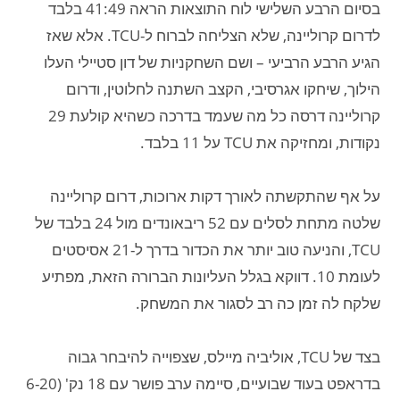
בסיום הרבע השלישי לוח התוצאות הראה 41:49 בלבד
לדרום קרוליינה, שלא הצליחה לברוח ל-TCU. אלא שאז
הגיע הרבע הרביעי – ושם השחקניות של דון סטיילי העלו
הילוך, שיחקו אגרסיבי, הקצב השתנה לחלוטין, ודרום
קרוליינה דרסה כל מה שעמד בדרכה כשהיא קולעת 29
נקודות, ומחזיקה את TCU על 11 בלבד.
על אף שהתקשתה לאורך דקות ארוכות, דרום קרוליינה
שלטה מתחת לסלים עם 52 ריבאונדים מול 24 בלבד של
TCU, והניעה טוב יותר את הכדור בדרך ל-21 אסיסטים
לעומת 10. דווקא בגלל העליונות הברורה הזאת, מפתיע
שלקח לה זמן כה רב לסגור את המשחק.
בצד של TCU, אוליביה מיילס, שצפוייה להיבחר גבוה
בדראפט בעוד שבועיים, סיימה ערב פושר עם 18 נק' (6-20