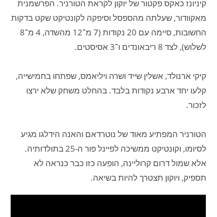
קיניונז כאקס פקטור של יוקון לקראת הטורניר. הפרשמנית
מאקוודור, שעלתה מהספסל וסיפקה לקונטיקט שקט בדקות
החשובות, סיימה עם 20 נקודות (7 מ־12 מהשדה, 4 מ־8
לשלוש), לצד 8 ריבאונדים ו־3 אסיסטים.
קיקי ארנולד, אשלין שייד ושרה ויליאמס, שפתחו בחמישייה,
קלעו יחד ארבע נקודות בלבד. בהחלט משחק שלא ירצו
לזכור.
הטורניר המפתיע מאוד של נוטרדאם והאנה הידלגו מגיע
לסיומו, וקונטיקט ממשיכה לפיינל פור ה-25 בתולדותיה.
אלא שמול דרום קרוליינה, הופעה כזו כבר כנראה לא
תספיק, ויוקון תצטרך להיות בשיאה.