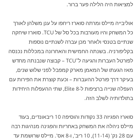
למציאות היה הלילה פער ברור.
אוליבייה מיילס ומרתה סוארז ריחפו על ענן משלהן לאורך
כל המשחק והיו מעורבות בכל סל של TCU. סוארז שיחקה
שנתיים בטנסי ולאחר מכן עברה לשנתיים נוספות
בקליפורניה. בשנתה החמישית והאחרונה במכללות נכנסה
לפורטל העברות והגיעה ל־TCU – קבוצה שנבנתה מחדש
מאז הגעתו של המאמן מארק קמפבל לפני שלוש שנים,
בעיקר דרך פורטל ההעברות – וכעת קוצרת את הפירות עם
העפלה שנייה ברציפות ל-Elite 8, שתי ההעפלות היחידות
בתולדותיה לשלב הזה.
סוארז הפגיזה 33 נקודות והוסיפה 10 ריבאונדים, בעוד
מיילס ניהלה את המשחק באחריות והפגינה מנהיגות רבה
עם 28 נק' (11-14), 10 ריב', ו-8 אס'. מיילס שרושמת עד