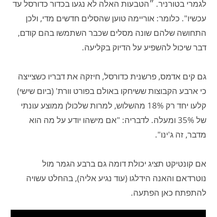
לגמרי בטורניר. ״הטבעות האלה לא נגעו בכדור כדורסל עד
עכשיו". כלומר: אוריימה טוען שהסלים חדשים מדי, ולכן
התחושה שלהם שונה מסלים שכבר השתמשו בהם קודם,
דבר שיכול להשפיע על הדיוק בקליעה.
גם קים אדמס, פרשנית כדורסל, חיזקה את דבריו כשצייצה
כי ארבע הקבוצות ששיחקו באולם בפורט וורת' (ביום שישי)
קלעו יחד רק 18% מהשלוש, למרות שלכולן ממוצע עונתי
של 35% ומעלה. לדבריה: "אם מישהו יודע על מה הוא
מדבר, זה ג'ינו".
אם קונטיקט תציג יכולת דומה גם ברבע הגמר מול
נוטרדאם והאנה הידלגו (עוד נגיע אליה), בהחלט עשויה
להתפתח כאן הפתעה.