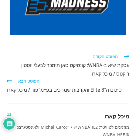
לקרוא
הפוסט הקודם
מאמרים
עסקת שיא ב-WNBA: קונטיקט סאן תימכר לבעלי יוסטון
נוספים
רוקטס / מיכל קארו
הפוסט הבא
סיכום ה־Elite 8 והקרבות שמחכים בפיינל פור / מיכל קארו
11
מיכל קארו
מוזמנים לטוויטר: Michal_Caro@ / @WNBA_IL2 ולאינסטגרם:
@WNBA_HEB