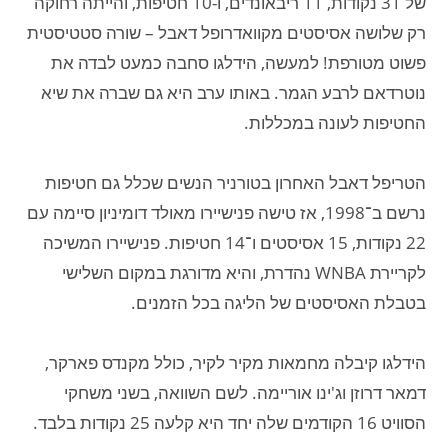
של 31 נקודות, 11 ריבאונדים, ו-10 חטיפות, והייתה רחוקה
רק שלושה אסיסטים מקוואדרופל דאבל – שורה סטטיסטית
פשוט מטורפת! למעשה, הידלגו סחבה כמעט לבדה את
נוטרדאם לרבע הגמר. באותו ערב היא גם שברה את שיא
החטיפות לעונה במכללות.
הטריפל דאבל האחרון בטורניר הנשים שכלל גם חטיפות
נרשם ב־1998, אז טישה פנישיירו מאולד דומיניון סיימה עם
22 נקודות, 15 אסיסטים ו־14 חטיפות. פנישיירו המשיכה
לקריירת WNBA נהדרת, והיא מדורגת במקום השלישי
בטבלת האסיסטים של הליגה בכל הזמנים.
הידלגו קיבלה מחמאות מקיר לקיר, כולל מקנדס פארקר,
דמאר דרוזן וג'ינו אוריימה. לשם השוואה, בשני משחקי
הסוויט 16 הקודמים שלה יחד היא קלעה 25 נקודות בלבד.