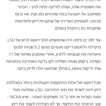
את השומרת שלה, ועולה לזריקה תחת לחץ – הכדור
מסתובב על הטבעת במה שהרגיש כמו נצח, ואז נכנס
פנימה, לשמחתן האדירה של שחקניות דיוק ולתדהמת
שחקניות LSU והקהל באולם.
עוד לפני כן נדמה היה שהמשחק הולך דווקא לכיוון של LSU.
מיקיילה ויליאמס דייקה פעמיים מהקו 9.2 שניות לסיום
והעלתה את קבוצתה ליתרון, אחרי קאמבק מפיגור של 11
נקודות. ג'קסון עצמה נשלחה לקו בדקה האחרונה והחטיאה
שתי זריקות עונשין, במהלך שכמעט עלה לדיוק ביוקר.
אבל דווקא מול אחת ההתקפות הקטלניות ביותר במכללות,
דיוק ידעה לשרוד את רגעי ההכרעה. LSU, שקלעה מעל
מאה נקודות או יותר ב־16 משחקים העונה – שיא NCAA –
שוב הראתה כוח התקפי, אך לא הצליחה לעצור את דיוק