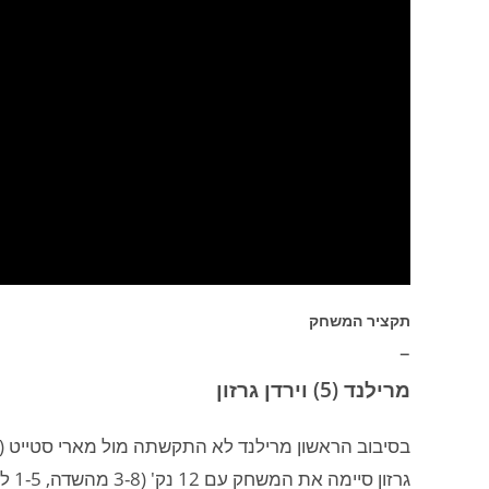
תקציר המשחק
–
מרילנד (5) וירדן גרזון
בסיבוב הראשון מרילנד לא התקשתה מול מארי סטייט (12) ודילגה לסיבוב השני לאחר ניצחון 67:99.