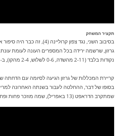
תקציר המשחק
בסיבוב השני, נגד צפון קרוליינה (4), זה כבר היה סיפור אחר, ומרילנד הודחה לאחר הפסד 74:66.
נקודות בלבד (2-11 מהשדה, 0-6 לשלוש, 2-4 מהקו), ב-36 דקות על הפרקט.
קריירת המכללות של גרזון הגיעה לסיומה עם הדחתה של
בסופו של דבר, ההחלטה לעבור בשנתה האחרונה למריל
שמתקרב הדראפט (13 באפריל), שמה מוזכר פחות ופחות. בכל מקרה, מחזקים אצבעות!