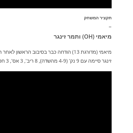
תקציר המשחק
–
מיאמי (OH) ותמר זינגר
מיאמי (מדורגת 13) הודחה כבר בסיבוב הראשון לאחר הפסד לווסט וירג'יניה (מדורגת 4) 82:54.
זינגר סיימה עם 9 נק' (4-9 מהשדה), 8 ריב', 3 אס', 3 חטיפות, ו־5 איבודים, ב-39 דקות על הפרקט.