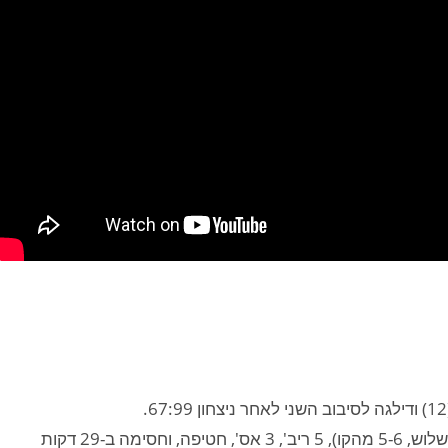
גרזון סיימה את המשחק עם 12 נק' (3-8 מהשדה, 1-5 לשלוש, 5-6 מהקו), 5 ריב', 3 אס', חטיפה, וחסימה ב-29 דקות