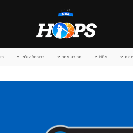
 לס
NBA
ספורט אחר
כדורסל עולמי
פו