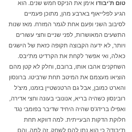
טום ת'יבודו
אימן את הניקס חמש שנים. הוא
הגיע לפלייאוף בארבע מהן, מתוכן פעמיים
לסיבוב השני ופעם אחת לגמר המזרח. מאז שנות
התשעים המאושרות, לפני שניים וחצי עשורים
ויותר, לא ידעה הקבוצה תקופה כזאת של הישגים
כאלה, ואי אפשר לקחת את הקרדיט מת'יבס.
השחקנים אהבו אותו, ברובם, וחלק לא קטן מהם
הוציאו מעצמם את המיטב תחת שרביטו. ברונסון
והארט כמובן, אבל גם הרטנשטיין בזמנו, מיצ'ל
רובינסון כשהיה בריא, אנונובי בעונה וחצי אדירה,
ואפילו ברידג'ס שהיה היחיד שדיבר בפומבי נגד
חלוקת הדקות הבעייתית. למה דווקא תחת
ת'יבודו? כי הוא נתן להם לשחק, זה למה. והם