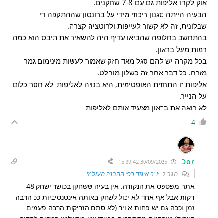
אוק לקחו אליפות גם עם 7-8 שחקנים.
הבעיה הייתה סגנון ריכוזי מידי על ברונסון שההתקפה די
שבלונית, זה לא קשור לעייפות ולרוטציה קצרה.
בהתחשב בחלופה שהביאו עדיף היה להשאיר את תיבס הוא כמה
רמות מעל בראון.
בכל מקרה יש להם סגל מאד חזק שאמור לעשות מינימום גמר
מזרח. כל דבר אחר זה כשלון מוחלט.
אליפות זו התחזית האופטימית, היא בנויה לאליפות ולא חסר כלום
על הנייר.
לא רואה את בראון מצעיד אותם לאליפות
4
Dor
30/09/2025 15:39:42
הגב ל
יו"ר איגוד רפי ההבנה העולמי
אתה מפספס את הנקודה. אין בעיה ששחקן בכושר ישחק 48
דקות אבל אף אחד לא יכול לשחק באותה אינטנסיביות ככ הרבה
זמן וככה גם יש פחות אוויר (לא סתם הזריקות הרבה פעמים