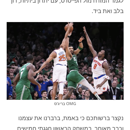
לגמר המזרח מול הפייסרס, עם יתרון ביתיות, רון
בלב ואת ביד.
OMG בריג'ס
נקצר ברשותכם כי באמת, ברברנו את עצמנו
וכבר מאוחר, במשחק הראשון חגגתי חמישים,