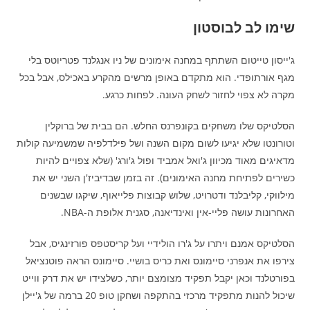
שימו לב לבוסטון
ג'ייסון טייטום השתתף במחנה אימונים של ניו אנגלנד פטריוטס בלי
מגף אורתופדי. הוא מתקדם באופן מרשים מהקרע באכילס, אבל בכל
מקרה לא צפוי לחזור לשחק העונה. לפחות כרגע.
הסלטיקס שלו משחקים בקונפרנס החלש. הם בבית של ברוקלין
וטורונטו שלא יגיעו לשום מקום השנה ושל פילדלפיה שמשמיעה קולות
מדאיגים מאוד מכיוון ג'ואל אמביד ופול ג'ורג' (שלא צפויים להיות
כשירים לפתיחת מחנה האימונים). זה בזמן שבדיביז'ן השני יש את
מילווקי, קליבלנד ודטרויט, שלוש קבוצות פלייאוף, שיקגו שבשנים
האחרונות עושה פליי-אין ואינדיאנה, סגנית אלופת ה-NBA.
הסלטיקס אמנם ויתרו על ג'רו הולידיי ועל קריסטפס פורזינגיס, אבל
צירפו את אנפרני סיימונס ואת כריס בושיי. סיימונס הראה פוטנציאל
בפורטלנד וכאן יקבל תפקיד מצומצם יותר, כשלצידו יש את דרק ווייט
שיכול להנות מתפקיד מרכזי בהתקפה ושחקן טופ 20 ברמה של ג'יילן