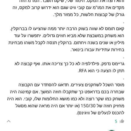
והוא רוצה את המקס. הימור שלי, שיקגו תשבר. המו"מ הזה
מקדים את המו"מ עם קובי וויט שגם הוא ידרוש קרוב למקס, זה
גורלן של קבוצות חלשות, כל ממזר מלך.
.
קאם תומס לא שווה בשוק הרבה יותר ממה שהציעו לו בברוקלין.
הוא משחק במשבצת שלא מביא חוזים גדולים. יתפשרו על עוד
מיליון או שנים בשנה ויחתום. ברוקלין תנסה לקבל משהו מבחינת
בחירות עתידיות עבורו בינואר.
.
גריימס נדפק. פילדלפיה לא כל כך צריכה אותו. ואף קבוצה לא
תתן לו הצעה כי הוא RFA.
.
מוסר השכל לשחקנים צעירים. תדאגו להסתדר עם הקבוצה
שבחרה בכם בדראפט כך שתקבלו חוזה המשך. אם קמינגה היה
משחק כמו שקר רוצה ולא כמו מושא החלומות שלו, קובי. הוא היה
מחזיק חוזה של 150/30 (או יותר אם היה מראה שהוא מסוגל
להכנס לנעלים של וויגינס).
5