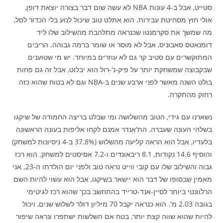
סטייט, אבל ב-4 עונות NBA לא עשה שום דבר בצורה יוצאת דופן,
אולי חוץ מסחיטת עבירות. הוא אתלט טוב שיכול לנוע בלי הכדור לסל,
מה שמשך את סקרמנטו שכנראה מתלהבת מהשילוב שלו ליד
דומנאטס סאבוניס, אבל לא מוסר או שומר ברמה גבוהה. הריבים
המתוקשרים עם סטיב קר גם לא עוזרים במיוחד. יש מי שטוענים
שבקבוצה שמשחקת יותר על פיק-נ'-רול הוא יבלוט, אבל זה גם פחות
בולט השנה מאשר לפני ארבע שנים ב-NBA וגם לא בטוח שהוא כזה
רחוק מהתקרה.
נשארנו עם גידי, הטוב מהשלושה ומי שבלט בריצה החמודה של שיקגו
בשלהי העונה שעברה. הת'אנדר אמנם לקחו אליפות בעונה הראשונה
בלעדיו, אבל הוא הראה קליעה מהשלוש (37.8% ב-4 ניסיונות למשחק)
והוסיף 14.6 נקודות, 8.1 ריבאונדים ו-7.2 אסיסטים למשחק. הוא רכז
גבוה והשילוב שלו עם קובי ווייט נראה טוב ולפני יום הולדתו ה-23. אני
מאמין שבסופו של דבר הוא יישאר בשיקגו, אבל הוא עשוי להיות השם
הרלוונטי ביותר לסיין-אנד-טרייד בהתחשב בכך שהוא רכז לגיטימי
בגובה 2.03 מ'. הוא כנראה יקבל 70 מיליון דולר לשלוש שנים, ויכול
להיות שהוא שווה קצת יותר, בטח אם השלשות ישתפרו ונראה שיפור