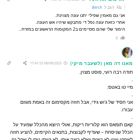
הגב ל
Berch
אני גם מאמין שפילי יתנו עונה מצוינת.
אחרי כזאת עונה נפל די מתבקש שיהיו אש העונה.
הימור שלי שהם מסיימים ב2 המקומות הראשונים במזרח..
0
מאנו דה מאן (לשעבר מיקי)
08/08/2025 17:41:53
תודה רבה רועי, פוסט מצוין.
.
מיי טו באטס:
.
אני חסיד של ג'וש גידי, אבל חוזה מקסימום זה באמת מוגזם
עבורו.
.
קאם תומאס הוא קלוריות ריקות, ואולי היוצא מהכלל שמעיד על
הכלל שניסחת – שעדיף לקבוצות, בתנאים הקיימים, להציע חוזה
לשחקן שהן לא רוצות ושלא רוצה אותן. לא הייתי נותן לו שקל גם