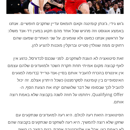
ג'וש גידי, ג'ונתן קומינגה וקאם תומאס עדיין שחקנים חופשיים. אנחנו
באמצע אוגוסט וזה מרגיש שכל אחד מהם תקוע במעין דד-אנד משלו:
על הראשון אנחנו כמעט ולא שומעים, על שני האחרים שמענו שהם
רחוקים ממה שגולדן סטייט וברוקלין מוכנות להציע להן.
זאת סיטואציה לא הוגנת לשחקנים. לפני שנכנס לכדורסל, כרגע אין
לאף קבוצה מקום אמיתי תחת תקרת השכר ולמועדונים שלהם עצמם
אין אינטרס בהכרח להעביר אותם בסיין-אנד-טרייד (בדומה למגעים
האינסופיים בין קומינגה לסקרמנטו) כשכל היתרון אצלם. זה יכול
להוביל לכך שבסופו של דבר שלושתם יקחו את הצעת הסף, ה-
Qualifying Offer, ויחתמו על חוזה לשנה בקבוצה שלא באמת רוצה
אותם.
הסיטואציה הזאת רעה לכולם. היא רעה למועדונים שנתקעים עם
שחקן שלא רוצה להמשיך, היא רעה לשחקנים שנתקעים בקבוצה שהם
לא באמת רצו, אבל אין אלטרנטיבה אחרת, בטח במצב בו השוק