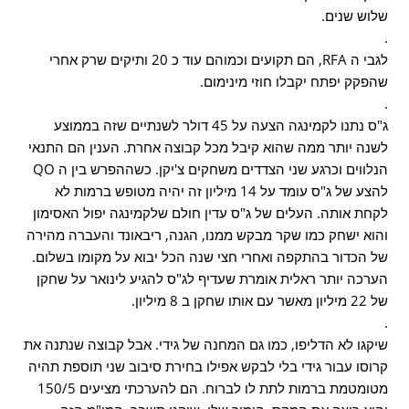
שלוש שנים.
.
לגבי ה RFA, הם תקועים וכמוהם עוד כ 20 ותיקים שרק אחרי
שהפקק יפתח יקבלו חוזי מינימום.
.
ג"ס נתנו לקמינגה הצעה על 45 דולר לשנתיים שזה בממוצע
לשנה יותר ממה שהוא קיבל מכל קבוצה אחרת. הענין הם התנאי
הנלווים וכרגע שני הצדדים משחקים צ'יקן. כשההפרש בין ה QO
להצע של ג"ס עומד על 14 מיליון זה יהיה מטופש ברמות לא
לקחת אותה. העלים של ג"ס עדין חולם שלקמינגה יפול האסימון
והוא ישחק כמו שקר מבקש ממנו, הגנה, ריבאונד והעברה מהירה
של הכדור בהתקפה ואחרי חצי שנה הכל יבוא על מקומו בשלום.
הערכה יותר ראלית אומרת שעדיף לג"ס להגיע לינואר על שחקן
של 22 מיליון מאשר עם אותו שחקן ב 8 מיליון.
.
שיקגו לא הדליפו, כמו גם המחנה של גידי. אבל קבוצה שנתנה את
קרוסו עבור גידי בלי לבקש אפילו בחירת סיבוב שני תוספת תהיה
מטומטמת ברמות לתת לו לברוח. הם להערכתי מציעים 150/5