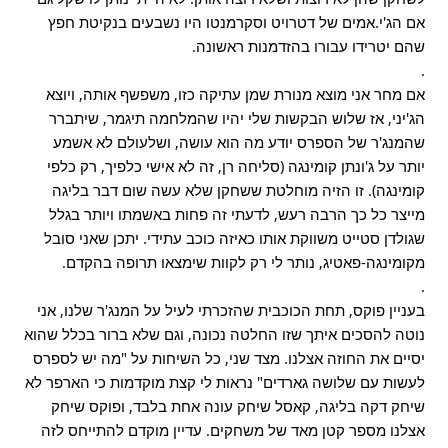
אם הג'י.אמים של דטרויט וסקרמנטו היו נשבעים בנקיטת חפץ
שהם יטרידו עבורו בהזדמנות ראשונה.
.
אם מחר אני מוצא מנורת שמן עתיקה כזו, משפשף אותה, ויוצא
הג'יני, אז שלוש הבקשות שלי יהיו שהמלחמה תיגמר, שיתברר
שהמנג'ר של הספרס יודע מה הוא עושה, ושלעולם לא אשמע
יותר על ג'ונתן קומינגה (סליחה רן, זה לא אישי כלפיך, רק כלפי
קומינגה). זו הזיה מוחלטת ששחקן שלא עשה שום דבר בליגה
מייצר כל כך הרבה רעש, לדעתי זה פחות באשמתו ויותר בגלל
שגולדן סטייט משווקת אותו כאיזה כוכב עתידי. יתכן שאני סובל
מקומינגה-פאטיג, נותר לי רק לקוות שימצאו תרופה בהקדם.
.
בעניין פוקס, תחת הכוכבית שהזכרתי לעיל על המנג'ר שלנו, אני
נוטה להסכים איתך שזו החלטה נכונה, וגם שלא ברור בכלל שהוא
יסיים את החוזה אצלנו. מצד שני, כל השיחות על "מה יש לספרס
לעשות עם שלושה גארדים" נראות לי קצת מוקדמות כי הארפר לא
שיחק דקה בליגה, קאסל שיחק עונה אחת בלבד, ופוקס שיחק
אצלנו מספר קטן מאד של משחקים. עדיין מוקדם להתייחס לזה