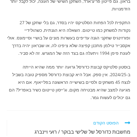
בראון. גם פייטון פריצ'ארד, השחקן השישי של העונה, יכול לקבל יותר
הזדמנויות.
התקפית לכל הפחות הסלטיקס יהיו בסדר, גם בלי שחקן של 27
נקודות למשחק כמו טייטום. השאלה היא הגנתית, כשהולידיי
ופורזינגיס שחקני הגנה עדיפים בעשרות מונים על בושיי וסיימונס. אולי
אקסבייר טילמן מתכנן קפיצה שלא ציפינו לה, או שבראון יהיה בדרך
לעונת פיפן 1994 ויתעלה גם בצד הזה של המגרש. זה לא סביר.
בוסטון סלטיקס קבוצת כדורסל גרועה יותר ממה שהיא הייתה
ב-2024/25. אין ספק. אבל היא קבוצת כדורסל מספיק טובה בשביל
לנצח 45 משחקים ולסיים בשישייה הראשונה בפלייאוף. אם היא
מגיעה למצב שהיא מבטיחה מקום, וג'ייסון טייטום כשיר באפריל? הם
גם יכולים לעשות גמר.
לקרוא
הפוסט הקודם
מאמרים
מחשבות כדורסל של שלישי בבוקר / רועי ויינברג
נוספים