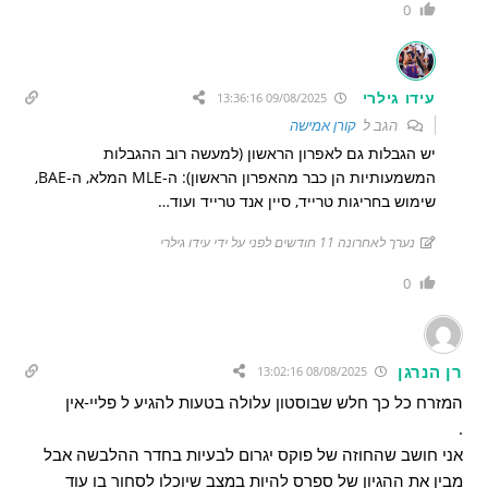
0
עידו גילרי
09/08/2025 13:36:16
הגב ל
קורן אמישה
יש הגבלות גם לאפרון הראשון (למעשה רוב ההגבלות
המשמעותיות הן כבר מהאפרון הראשון): ה-MLE המלא, ה-BAE,
שימוש בחריגות טרייד, סיין אנד טרייד ועוד…
נערך לאחרונה 11 חודשים לפני על ידי עידו גילרי
0
רן הנרגן
08/08/2025 13:02:16
המזרח כל כך חלש שבוסטון עלולה בטעות להגיע ל פליי-אין
.
אני חושב שהחוזה של פוקס יגרום לבעיות בחדר ההלבשה אבל
מבין את ההגיון של ספרס להיות במצב שיוכלו לסחור בו עוד