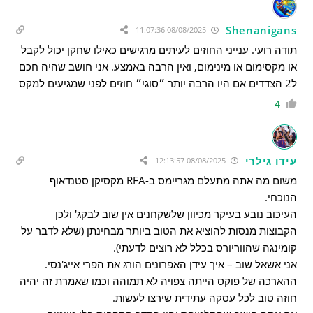
Shenanigans
08/08/2025 11:07:36
תודה רועי. ענייני החוזים לעיתים מרגישים כאילו שחקן יכול לקבל
או מקסימום או מינימום, ואין הרבה באמצע. אני חושב שהיה חכם
ל2 הצדדים אם היו הרבה יותר ״סוגי״ חוזים לפני שמגיעים למקס
4
עידו גילרי
08/08/2025 12:13:57
משום מה אתה מתעלם מגריימס ב-RFA מקסיקן סטנדאוף
הנוכחי.
העיכוב נובע בעיקר מכיוון שלשקחנים אין שוב לבקג' ולכן
הקבוצות מנסות להוציא את הטוב ביותר מבחינתן (שלא לדבר על
קומינגה שהווריורס בכלל לא רוצים לדעתי).
אני אשאל שוב – איך עידן האפרונים הורג את הפרי אייג'נסי.
ההארכה של פוקס הייתה צפויה לא תמוהה וכמו שאמרת זה יהיה
חוזה טוב לכל עסקה עתידית שירצו לעשות.