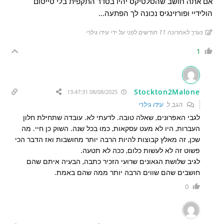
אם אתה חושב שהסלטיקס יהיו בסדר התקפית בלי טייטום
הולידיי ופורזינגיס נכונה לך הפתעה…
נערך לאחרונה 11 חודשים לפני על ידי עידו גילרי
1
Stockton2Malone
08/08/2025 13:47:31
הגב ל
עידו גילרי
לגבי האפרונים, שאלה טובה. לדעתי לא. עובדה שתחילת חלון
העברות, היו לא מעט עסקאות, כמו בכל שנה. השוק כן חיי. מה
שכן, זה מאלץ קבוצות להיות הרבה יותר מחושבות ואז הדבר הכי
פשוט זה לא לעשות כלום, ככה לא תטעה.
לגיב שלושת הגאונים שרועי הזכיר כתבה, הבעיה איתם שהם
חושבים שהם שווים הרבה יותר ממה שהם באמת.
0