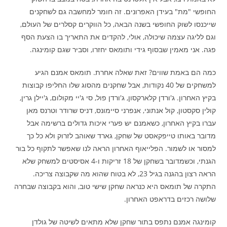
החופשי "מת" בעידן האפרונים. זה חומר למחשבה גם לשחקנים
שייכנסו לשוק החופשי בשנה הבאה, כל הווקרים קסלרים של העולם,
וגם לליגה עצמה שיכולה, אולי, להקדים את התאריך בו הצעת הסף
פגה. אני מאמין שבסוף גידי ותומאס יחזרו, וסביר שגם קומינגה.
כמה הם באמת שווים? זאת שאלה אחרת. תומאס אמנם הגיע
למשחקים של 40 נקודות, אבל שחקנים מהסוג שלו החליפו קבוצות
בקיץ האחרון. ג'ורדן קלארקסון, ג'ורדן פול, סי ג'יי מקולום, ג'יילן גרין,
קולין סקסטון, קול אנתוני, אנפרני סיימונס, דניס שרודר וטרנס מאן
עברו בקיץ האחרון, כשאמנם יש פערי איכות גדולים ברשימה אבל
מדובר באותו טייפקאסט של שחקן, גארד שאוהב לזרוק ולא כל כך
למסור או לשמור. הפלייאוף האחרון הראה לנו שאפשר לתקוף כל בור
הגנתי, וכשמדובר בשחקן של 18 זריקות ו-4 אסיסטים למשחק שלא
הראה רצון בהגנה בגיל 23, לא בטוח שהוא מה שקבוצה צריכה.
התקרה של תומאס היא כנראה שחקן שישי טוב, והוא בקבוצה שבחרה
שלושה רכזים בדראפט האחרון.
קומינגה אמנם נתפס בתור שחקן שלא מתאים לשיטה של גולדן