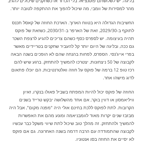
בליגה. יש לשלושתם פוטנציאל בלי הכדור או כשחקנים שיכולים להגיב
מהר למסירות של וומבי, מה שיכול להפוך את ההתקפה לטובה יותר.
החשיבות הגדולה היא בטווח הארוך. הארכת החוזה של קאסל תכנס
לתוקף ב-2029/30, זאת של הארפר ב-2030/31, כשזאת של פוקס
תהיה בעיצומה. יש לספרס כסף כשהם צריכים להגיע לרצפת השכר
גם ככה, ובליגה של היום יותר קל להעביר שחקנים בטריידים מאשר
בפרי אייג'נסי. הספרס, לפחות בהנחה שהם לא הופכים בשנה הבאה
לקבוצה של 50 ניצחונות, יצטרכו להמשיך להתחזק. ברגע שיש להם
רכז טופ 12 ברמה של פוקס על חוזה ואלטרנטיבות, הם יוכלו פתאום
לדוג מישהו אחר.
החוזה של פוקס יכול להיות המפתח בשביל פאולו בנקרו, זאיון
וויליאמסון או דווין בוקר, אם אחד מהשלושה יבקש טרייד בשנים
הקרובות. לתת לפוקס ללכת בחינם אולי היה "מפנה מקום", אבל היה
מבזבז שנים יקרות מאוד לוומבניאמה ומונע מהם את האפשרות
להמשיך ולהתחזק. זה מהלך טוב שיכול לתת שיווי משקל כבר עכשיו
לקבוצה שהתמודדה עם הרבה דרמה בשנה האחרונה. גם אם פוקס
לא יסיים את החוזה בסן אנטוניו.