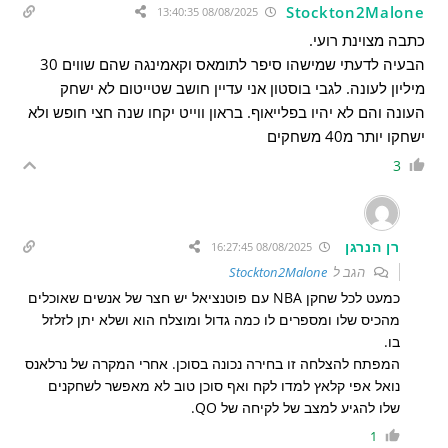
Stockton2Malone
08/08/2025 13:40:35
כתבה מצוינת רועי.
הבעיה לדעתי שמישהו סיפר לתומאס וקאמינגה שהם שווים 30
מיליון לעונה. לגבי בוסטון אני עדיין חושב שטייטום לא ישחק
העונה והם לא יהיו בפלייאוף. בראון ווייט יקחו שנה חצי חופש ולא
ישחקו יותר מ40 משחקים
3
רן הנרגן
08/08/2025 16:27:45
הגב ל
Stockton2Malone
כמעט לכל שחקן NBA עם פוטנציאל יש חצר של אנשים שאוכלים
מהכיס שלו ומספרים לו כמה גדול ומוצלח הוא ושלא יתן לזלזל
בו.
המפתח להצלחה זו בחירה נכונה בסוכן. אחרי המקרה של נרלאנס
נואל אפי קלאץ למדו לקח ואף סוכן טוב לא מאפשר לשחקנים
שלו להגיע למצב של לקיחה של QO.
1