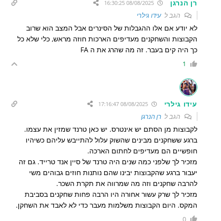
רן הנרגן
08/08/2025 16:30:25
הגב ל
עידו גילרי
לא יודע אם אלו ההגבלות של הסינרים אבל המצב הוא שרוב
הקבוצות והשחקנים מעדיפים הארכות חוזה מראש, כלי שלא כל
כך היה קים בעבר. זה מה שהרג את ה FA
1
עידו גילרי
08/08/2025 17:16:47
הגב ל
רן הנרגן
לקבוצות מן הסתם יש אינטרס. יש כאן טרנד שמזין את עצמו.
ברגע ששחקנים מבינים שהשוק עלול להתייבש עליהם כשיהיו
חופשיים הם מעדיפים לחתום הארכה.
מזכיר לך שלפני כמה שנים היה טרנד של סיין אנד טרייד. גם זה
יעבור ברגע שהקבוצות יבינו שהם נותנות חוזים גבוהים משי
להרבה שחקנים וזה מה שמרווה את תקרת השכר.
מזכיר לך שרק עשור אחורה היו הרבה פחות שחקנים בסביבת
המקס. היום הקבוצות משלמות מעבר כדי לא לאבד את השחקן.
0