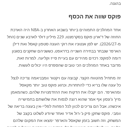
בהגנה.
פוקס שווה את הכסף
אחד המהלכים התמוהים ביותר בשבוע האחרון ב-NBA היה הארכת
החוזה של ד'ארון פוקס בסקרמנטו, 229 מיליון דולר לארבע שנים (החל
מ-2026/27). יש לסן אנטוניו את רוקי העונה סטפון קאסל ואת דילן
הארפר שנבחר בבחירה השנייה בדראפט, כששניהם שחקנים בסגנון
דומה לפוקס: רכזים מהירים עם בעיית סייז וקליעה. למרות זאת,
מדובר באחד המהלכים הכי טובים שהספרס היו יכולים לעשות.
זה מתחיל מהטווח הקצר. קבוצה עם ויקטור וומבניאמה צריכה לנצל
כל עונה שלו בריא כדי להתחרות, וכרגע פוקס טוב יותר מקאסל
ומהארפר. הם יקבלו את הדקות ואת ההזדמנויות שלהם, כשהמאמן
מיץ' ג'ונסון אף אמר שהוא רוצה לנסות את שלושתם בחמישייה
איכשהו, אבל הם צריכים לכוון לכל הפחות לפליי-אין בעונה בריאה של
וומבי. פוקס שחקן פיק-נ'-רול אדיר ואחד שיודע לשלוט בקצב של
המשחק, וזה חשוב בזמן שקאסל והארפר ימצאו את המקום שלהם