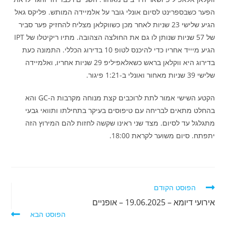
הפער כשבספרינט לסיום אונלי גובר על אלמיידה המותש. פליקס גאל
הגיע שלישי 23 שניות לאחר מכן כשווקלאן מצליח להחזיק פער סביר
של 57 שניות שנותן לו גם את החולצה הצהובה. מתיו ריקיטלו של IPT
הגיע מיייד אחריו כדי להיכנס לטופ 10 בדירוג הכללי. התמונה כעת
בדירוג היא ווקלאן בראש כשאלאפיליפ 29 שניות אחריו, ואלמיידה
שלישי 39 שניות מאחור ואונלי ב-1:21 פיגור.
הקטע השישי אמור לתת לרוכבים קצת מנוחה מקרבות ה-GC והא
בהחלט מתאים לבריחה עם טיפוסים בעיקר בתחילתו ותוואי גבעי
מתגלגל עד לסיום. מצד שני ראינו שקשה לחזות להם המירוץ הזה
יתפתח. סיום משוער לקראת 18:00.
לקרוא
הפוסט הקודם
מאמרים
אירועי דיומא – 19.06.2025 – אופניים
נוספים
הפוסט הבא