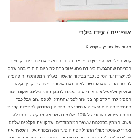
אופניים / עידו גילרי
הטור של שווייץ – קטע 6
קטע המלך של המירוץ סיפק את הסחורה כאשר גם לחברים בקבוצת
הבריחה שהתגבשה בירידה מהטיפוס בתחילת היום היה די ברור שהם
לא ישרדו עד הסיום. כבר בביקור הראשון, בעליה המפותלת והיפהפיה
לסנטה מריה, גרגואר נשר ולאחריו גם אוקונור. מצד שני קווין ווקלאן
וג'וליאן אלאפיליפ נראו די טוב ונצמדו לדבוקת המובילים. אוקונור עוד
הספיק לחזור לדבוקה במישור לפני שהתחילו לטפס שוב אבל כבר
בתחילת הטיפוס השני הוא נשר שוב והפלוטון התרסק לחתיכות קטנות
תחת השיפוע האכזרי של 10%. אלמיידה שנראה מתקשה בהתחלה
פשוט המתין בסבלנות ששאר המתמודדים ישחקו את הקלפים שלהם
ואחרי שאוסקר אונלי התחיל לפתוח פער הוא הצטרף אליו והשאיר את
ווקלאן אלאפיליפ ושאר היריבים מאחור. השניים רכבו יחד והגדילו את