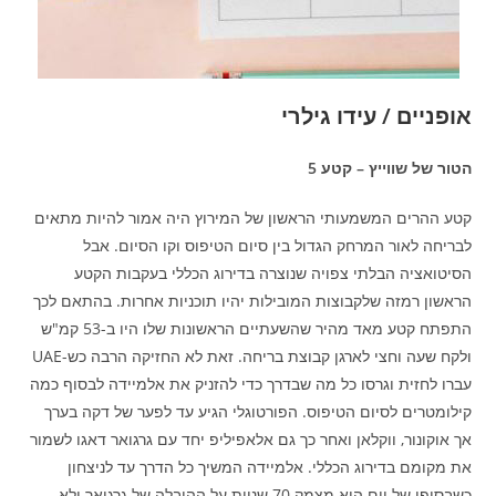
אופניים / עידו גילרי
הטור של שווייץ – קטע 5
קטע ההרים המשמעותי הראשון של המירוץ היה אמור להיות מתאים
לבריחה לאור המרחק הגדול בין סיום הטיפוס וקו הסיום. אבל
הסיטואציה הבלתי צפויה שנוצרה בדירוג הכללי בעקבות הקטע
הראשון רמזה שלקבוצות המובילות יהיו תוכניות אחרות. בהתאם לכך
התפתח קטע מאד מהיר שהשעתיים הראשונות שלו היו ב-53 קמ"ש
ולקח שעה וחצי לארגן קבוצת בריחה. זאת לא החזיקה הרבה כש-UAE
עברו לחזית וגרסו כל מה שבדרך כדי להזניק את אלמיידה לבסוף כמה
קילומטרים לסיום הטיפוס. הפורטוגלי הגיע עד לפער של דקה בערך
אך אוקונור, ווקלאן ואחר כך גם אלאפיליפ יחד עם גרגואר דאגו לשמור
את מקומם בדירוג הכללי. אלמיידה המשיך כל הדרך עד לניצחון
כשבסופו של יום הוא מצמק 70 שניות על ההובלה של גרגואר ולא