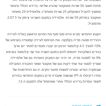
פחות חשוב 50 שניות מאוקונור שהגיע שלישי. בדירוג הכללי גרגואר
ממשיך להוביל כשווקלאן 25 שניות מאחוריו, אלאפיליפ 29 מאחור
ואוקונור במרחק 59 שניות. אלמיידה במקום השביעי צימק עד ל 2:07
מהמוביל.
הקטע החמישי מביא איתו סוף סוף את הסיום הראשון בעליה לעיירה
ההררית סנטה מריה בקלנקה. את הטיפוס לעיירה קסטנדה בשיפוע של
10% לאורך 4.5 קילומטר הרוכבים יעברו פעמיים לאחר יום ארוך
בהרים כשלקינוח יתווספו להם בפעם השניה עוד שני קילומטר בשיפוע
9% עד לסנטה מריה. זה יהיה יום המבחן האמיתי גם של אלמיידה
שצריך לסגור עוד שתי דקות וגם של אוקונור ושאר החבורה המובילה
שבמקרה הגרוע יצטרכו לעשות מזעור נזקים. זו גם ההזדמנות של
מתיו ריקיטלו מ-IPT שבשנה שעברה סיים במקום החמישי במירוץ
לשפר עמדות בדירוג הכללי אחרי שאתמול עלה למקום ה-12.
לקרוא
הפוסט הקודם