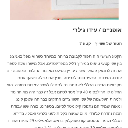
אופניים / עידו גילרי
הטור של שווייץ – קטע 7
הקטע השישי היה תפור לקבוצת בריחה במיוחד כשהוא נופל באמצע
בין שני קטעי טיפוס במירוץ דליל בספרינטרים. אבל מישהו שכח לספר
את זה לרומאן גרגואר שהיה עדיין בטילט מאיבוד החולצה הצהובה יום
קודם. הצרפתי הצעיר נכנס לבריחה וחרץ את גורלה כשאף אחת
מקבוצות הדירוג הכללי לא התכוונה לתת לו לשפר עמדות בחזרה. הוא
החליט לוותר לבסוף 40 קילומטר לסיום אבל זה כבר היה מאוחר מדי
ולמרות העקשנות של שני השוויצרים החזקים בבריחה שטפן קונג
ומאורו שמיד הם נתפסו קילומטר לסיום. בספרינט בורה עשו עבודת
הכנה נהדרת לג'ורדי מיוס שניצח בקלות לפני בלריני ואסקי. בדירוג
הכללי נשמר הסטטוס קוו כשווקלאן בראש, אלאפיליפ 29 שניות אחריו,
אלמיידה שלישי 39 שניות מאחור ואונלי ב-1:21 פיגור.