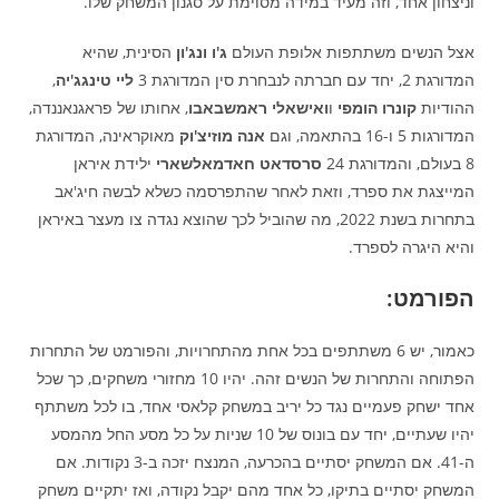
וניצחון אחד, וזה מעיד במידה מסוימת על סגנון המשחק שלו.
אצל הנשים משתתפות אלופת העולם
ג'ו ונג'ון
הסינית, שהיא
המדורגת 2, יחד עם חברתה לנבחרת סין המדורגת 3
ליי טינגג'יה
,
ההודיות
קונרו הומפי
ו
ואישאלי ראמשבאבו
, אחותו של פראגנאננדה,
המדורגות 5 ו-16 בהתאמה, וגם
אנה מוזיצ'וק
מאוקראינה, המדורגת
8 בעולם, והמדורגת 24
סרסדאט חאדמאלשארי
ילידת איראן
המייצגת את ספרד, וזאת לאחר שהתפרסמה כשלא לבשה חיג'אב
בתחרות בשנת 2022, מה שהוביל לכך שהוצא נגדה צו מעצר באיראן
והיא היגרה לספרד.
הפורמט:
כאמור, יש 6 משתתפים בכל אחת מהתחרויות, והפורמט של התחרות
הפתוחה והתחרות של הנשים זהה. יהיו 10 מחזורי משחקים, כך שכל
אחד ישחק פעמיים נגד כל יריב במשחק קלאסי אחד, בו לכל משתתף
יהיו שעתיים, יחד עם בונוס של 10 שניות על כל מסע החל מהמסע
ה-41. אם המשחק יסתיים בהכרעה, המנצח יזכה ב-3 נקודות. אם
המשחק יסתיים בתיקו, כל אחד מהם יקבל נקודה, ואז יתקיים משחק