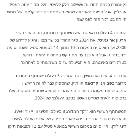
נקאמורה בכמה תחרויות ששילוב חלק קלאסי וחלק מהיר יותר, ראפיד
או בליץ, אבל הפעם האחרונה שהוא השתתף בטורניר קלאסי של ממש
הייתה בטורניר הזה לפני שנה.
המדורג 4 בעולם כרגע גם הוא משתתף בתחרות, וזה ההודי השני
ארג'ון אריגאיסי
. את 2024 סגר ההודי בכושר מצוין והגיע לדירוג של
2800, אך הוא סיים במקום ה-10 מתוך 14 בטאטא סטיל השנה וטיפה
ירד בדירוג, אבל הוא כן ניצח את גוקש בתחרות הזאת, ודווקא
בטורנירים באינטרנט הוא הגיע להישגים משמעותיים לאחרונה.
אם כבר 4, אז בואו נמשיך, וגם המדורג 5 בעולם ישתתף בתחרות.
מדובר ב
פביאנו קרואנה
הוותיק, שהספיק כבר להיות הראשון
שמבטיח את מקומו בתחרות המועמדים הבאה, שתהיה השישית שלו
ברציפות, לאחר שסיים ראשון בסבב העולמי של 2024.
המשתתף השישי הוא "רק" המדורג 8 בעולם, הסיני ווי יי (Wei Yi),
והוא כעת הסיני הבכיר בדירוג לאחר הירידה של אלוף העולם לשעבר,
דינג לירן. ווי יי סיים במקום השישי בטאטא סטיל עם 12 תוצאות תיקו