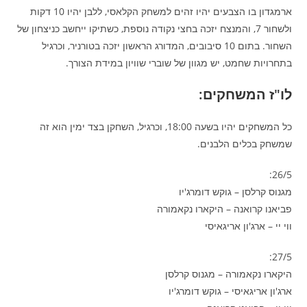
ארמגדון בו הצבעים יהיו זהים למשחק הקלאסי, ללבן יהיו 10 דקות
ולשחור 7, והמנצח יזכה בחצי נקודה נוספת, כשתיקו ייחשב כניצחון של
השחור. בתום 10 סיבובים, המדורג הראשון יזכה בטורניר, וכרגיל
בתחרויות שחמט, יש מגוון של שוברי שוויון במידת הצורך.
לו"ז המשחקים:
כל המשחקים יהיו בשעה 18:00, וכרגיל, השחקן בצד ימין הוא זה
שמשחק בכלים הלבנים.
26/5:
מגנוס קרלסן – גוקש דומרג'יו
פביאנו קרואנה – היקארו נקאמורה
ווי יי – ארג'ון אריגאיסי
27/5:
היקארו נקאמורה – מגנוס קרלסן
ארג'ון אריגאיסי – גוקש דומרג'יו