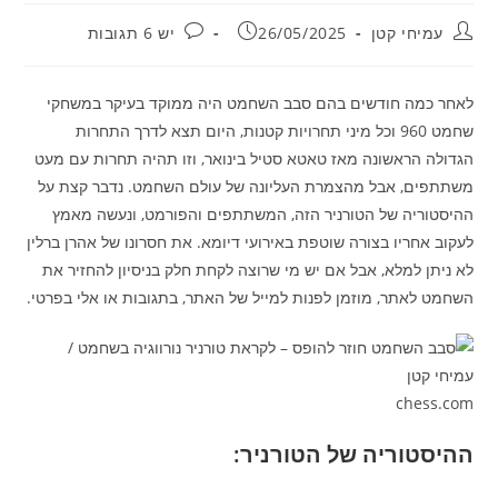
מחבר:
פורסם:
תגובות:
עמיחי קטן
26/05/2025
יש 6 תגובות
לאחר כמה חודשים בהם סבב השחמט היה ממוקד בעיקר במשחקי
שחמט 960 וכל מיני תחרויות קטנות, היום תצא לדרך התחרות
הגדולה הראשונה מאז טאטא סטיל בינואר, וזו תהיה תחרות עם מעט
משתתפים, אבל מהצמרת העליונה של עולם השחמט. נדבר קצת על
ההיסטוריה של הטורניר הזה, המשתתפים והפורמט, ונעשה מאמץ
לעקוב אחריו בצורה שוטפת באירועי דיומא. את חסרונו של אהרן ברלין
לא ניתן למלא, אבל אם יש מי שרוצה לקחת חלק בניסיון להחזיר את
השחמט לאתר, מוזמן לפנות למייל של האתר, בתגובות או אלי בפרטי.
chess.com
ההיסטוריה של הטורניר: