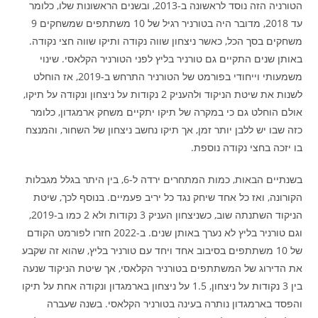
הטורניה הזה נוסד לראשונה ב-2013, ובשנים הראשונות שלו, כלומר
עד 2018, מדובר היה בטורניר רגיל של 10 משתתפים שמשחקים 9
משחקים בסך הכל, כאשר ניצחון שווה נקודה ותיקו שווה חצי נקודה.
באותן שנים התקיים גם טורניר בליץ לפני הטורניר הקלאסי. שינוי
משמעותי וייחודי בפורמט של הטורניר התרחש ב-2019, אז הוחלט
לשנות את שיטת הניקוד ולהעניק 2 נקודות על ניצחון ונקודה על תיקו,
אולם הוחלט גם כי במקרה של תיקו יתקיים משחק ארמגדון, כלומר
כזה שבו יש ללבן יותר זמן, אך תיקו נחשב ניצחון של השחור, והמנצח
בו יזכה בחצי נקודה נוספת.
בשנתיים הבאות, כמות המתחרים ירדה ל-6, בין היתר בגלל מגבלות
הקורונה, ואז כל אחד שיחק נגד כל יריב פעמיים. בנוסף לכך, שיטת
הניקוד השתנתה שוב, כשניצחון העניק 3 נקודות ולא 2 כמו ב-2019,
וגם טורניר בליץ לא נערך באותן שנים. ב-2022 חזרו לפורמט הקודם
של 10 משתתפים בסיבוב אחד ויחד עם טורניר בליץ, שהוא זה שקבע
את הדירוג של המשתתפים בטורניר הקלאסי, אך שיטת הניקוד שנעה
בין 3 נקודות על ניצחון, 1.5 על ניצחון בארמגדון ונקודה אחת על תיקו
והפסד בארמגדון נותרה בעינה בטורניר הקלאסי. בשנה שעברה