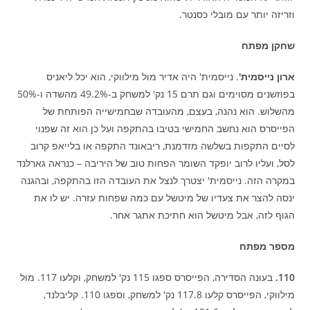
וזריזה יותר עם מובלי כסנטר.
שחקן מפתח
ארון נייסמית'
. נייסמית' היה אדיר מול מילווקי, הוא יכל ליאניס
בפוזשנים מסוימים וגם תרם 15 נק' למשחק ב-49.2% מהשדה ו-50%
מהשלוש. הוא נהנה, בעצם, מהעובדה שבחמישייה הפותחת של
הפייסרס הוא נחשב החמישי בטיבו בהתקפה ועל כן הוא זה שפנוי
לסיים התקפות בשלשה מזדמנת, ריבאונד התקפה או בלייאפ קרוב
לסל, ועליו לרוב יופקד השומר הפחות טוב של היריבה – כנראה גארלנד
במקרה הזה. נייסמית' יצטרך לנצל את העובדה הזו בהתקפה, ובהגנה
ינסה להצר את צעדיו של מיטשל עם כמה שפחות עזרה. יש לו את
הגוף לזה, אבל מיטשל הוא חתיכת אתגר אחר.
מספר מפתח
110.
בעונה הסדירה, הפייסרס ספגו 115 נק' למשחק, וקלעו 117. מול
מילווקי, הפייסרס קלעו 117.8 נק' למשחק, וספגו 110. קליבלנד,