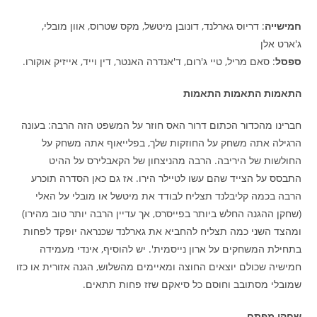
חמישייה
: דריוס גארלנד, דונובן מיטשל, מקס שטרוס, אוון מובלי,
ג'ארט אלן
ספסל
: סאם מריל, טיי ג'רום, ד'אנדרה האנטר, דין וייד, אייזיק אוקורו.
התאמות התאמות התאמות
חברינו מהכדור הכתום דרור האס חוזר על המשפט הזה הרבה: בעונה
הרגילה אתה משחק על החוזקות שלך, בפלייאוף אתה משחק על
החולשות של היריבה. הרבה מהניצחון של הקאבלירס על ההיט
התבסס על הצייד שהם עשו לטיילר הירו. אז גם כאן הסדרה תוכרע
הרבה בכמה קליבלנד תצליח לבודד את מיטשל או מובלי על האלי
(שחקן ההגנה החלש ביותר בפייסרס, אך עדיין הרבה יותר טוב מהירו)
ומהצד השני כמה תצליח להחביא את גארלנד שכנראה יופקד לפחות
בתחילת המשחקים על ארון נייסמית'. יש להוסיף, אינדי מעמידה
חמישיה שכולם יוצאים החוצה ומאיימים מהשלוש, הגנה אזורית או כזו
שמובלי מסתובב וחוסם כל סיאקם שזז פחות תתאים.
שחקן מפתח