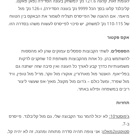
לעומת זאת, קלעה 121.6 נק' למשחק בעונה הסדירה (פאן פאקט,
קליבלנד קלעו בסך הכל 9999 נק' בעונה הסדירה), ו-126 נק' מול
מיאמי. אם ההגנה של הפייסרס תצליח לשמור את הבאקס בין הטווח
של 110-115 נק' למשחק, יש סיכוי לפייסרס לעשות משהו בסדרה הזו.
אקס פקטור
הספסלים
. לשתי הקבוצות ספסלים עמוקים שהן לא מהססות
להשתמש בהן. כל אחת מהקבוצות משתפת 10 שחקנים לדקות
משמעותיות כדרך קבע לאורך כל העונה ואין סיבה שזה ישתנה גם
בפלייאוף. האנטר מול מאת'ורין, אוקורו מול ווקר, מריל מול טופין, וויד
מול שפרד, ומעל כולם – ג'רום מול מקונל, מאץ'-אפ שעשוי ליצור
ריבים במשפחה ופילוג באתר.
תחזיות
ג'פוסטר10:
לא יכול להמר נגד הקבוצה שלי, גם מול קליבלנד. פייסרס
ב-7.
סטוקטון2מאלון
: אני צופה תהיה סדרה מתוחה ומהנה, זה לא יהיה קל,