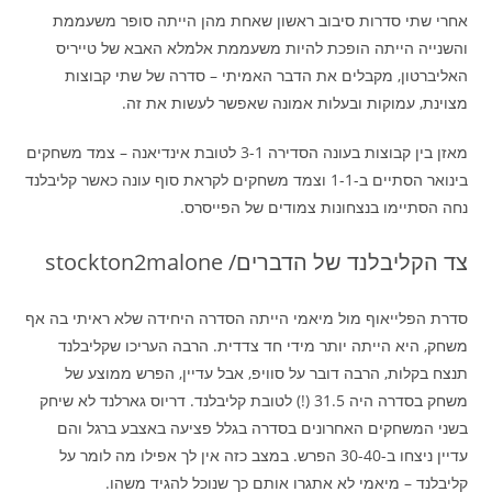
אחרי שתי סדרות סיבוב ראשון שאחת מהן הייתה סופר משעממת
והשנייה הייתה הופכת להיות משעממת אלמלא האבא של טייריס
האליברטון, מקבלים את הדבר האמיתי – סדרה של שתי קבוצות
מצוינת, עמוקות ובעלות אמונה שאפשר לעשות את זה.
מאזן בין קבוצות בעונה הסדירה 3-1 לטובת אינדיאנה – צמד משחקים
בינואר הסתיים ב-1-1 וצמד משחקים לקראת סוף עונה כאשר קליבלנד
נחה הסתיימו בנצחונות צמודים של הפייסרס.
צד הקליבלנד של הדברים/ stockton2malone
סדרת הפלייאוף מול מיאמי הייתה הסדרה היחידה שלא ראיתי בה אף
משחק, היא הייתה יותר מידי חד צדדית. הרבה העריכו שקליבלנד
תנצח בקלות, הרבה דובר על סוויפ, אבל עדיין, הפרש ממוצע של
משחק בסדרה היה 31.5 (!) לטובת קליבלנד. דריוס גארלנד לא שיחק
בשני המשחקים האחרונים בסדרה בגלל פציעה באצבע ברגל והם
עדיין ניצחו ב-30-40 הפרש. במצב כזה אין לך אפילו מה לומר על
קליבלנד – מיאמי לא אתגרו אותם כך שנוכל להגיד משהו.