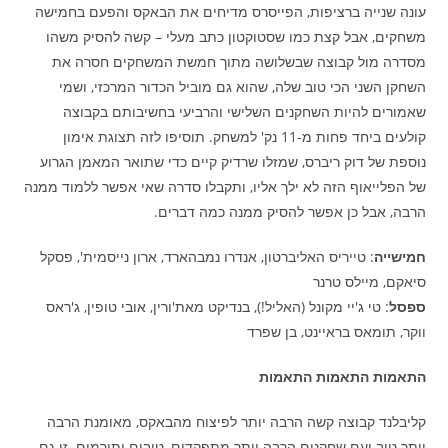
עונה שנייה ברציפות, הפייסרס מדיחים את הבאקס והפעם בחמישה
משחקים, אבל קצת כמו שסטוקטון כתב מעלי – קשה להסיק משהו
מסדרה מול קבוצה שבשלושה מתוך חמשת המשחקים חסרה את
השחקן השני הכי טוב שלה, שהוא גם מוביל הכדור המרכזי, ושמי
שאמורים להיות השחקנים השלישי והרביעי בחשיבותם בקבוצה
קולעים ביחד פחות מ-11 נק' למשחק. תוסיפו לזה תצוגת אימון
נוספת של דוק ריברס, שמזלו שרדיק קיים כדי שתואר המאמן הגרוע
של הפלייאוף הזה לא ילך אליו, ותקבלו סדרה שאי אפשר ללמוד ממנה
הרבה, אבל כן אפשר להסיק ממנה כמה דברים.
חמישייה
: טייריס האליברטון, אנדרו נמבהארד, ארון נייסמית', פסקל
סיאקם, מיילס טרנר
ספסל
: טי ג'יי מקונל (האליל!), בנדיקט מאת'ורין, אובי טופין, ג'ראס
ווקר, תומאס בראיינט, בן שפרד
התאמות התאמות התאמות
קליבלנד קבוצה קשה הרבה יותר לפיצוח מהבאקס, מאומנת הרבה
יותר טוב ועם שחקנים הרבה יותר מתפקדים, טובים ותורמים. זו גם