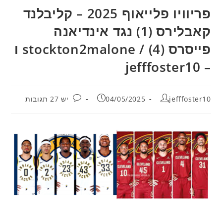
פריוויו פלייאוף 2025 – קליבלנד
קאבלירס (1) נגד אינדיאנה
פייסרס (4) / stockton2malone ו
– jefffoster10
מחבר:
פורסם:
תגובות:
jefffoster10
04/05/2025
יש 27 תגובות