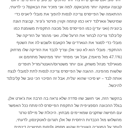
קבוצה עמוקה יותר מהבאקס. למה אני מזכיר את הבאקס? כי לדעתי,
ההתאמה של הפייסרס צריכה לנסות להפוך את מובלי ליאניס כדי
שמיטשל וגארלנד יראו כמו קוזמה וקווין פורטר ג'וניור. קבוצת הגנה
בינונית (ואני עדין) כמו הפייסרס מול מכונה התקפית משומנת כמו
קליבלנד צריכה לבחור את הרעל שלה, ואני מהמר על הזריקה של
מובלי כדי לסגור את הגארדים של הקאבס ולשבש לה את השטף
ההתקפי. מובלי הוא לא טוני אלן וצריך לכבד את הזריקה שלו מרחוק
(47.1% מול מיאמי), אבל אני מפחד יותר ממיטשל מתחמם או
מגארלנד מנהל משחק, וגם יותר משטרוס/האנטר/מריל תופרים
שלשות מהפינה. ההגנה של הפייסרס צריכה לנסות לתת למובלי לנצח
אותה לבד – יש סיכוי שהוא יצליח, אבל זה הסיכוי הכי טוב של קליבלנד
להיכשל.
בהקשר הזה, אני חושב שזו סדרה שלא נראה בה הרבה את ג'ארט אלן,
בגלל ההכוונה הספציפית של התקפת הפייסרס להימתח ככל האפשר
עם חמישה שחקנים שמאיימים מבחוץ. היכולת של מיילס טרנר
מהשלוש מול הכבדות היחסית של אלן תגרום לאטקינסון, לדעתי,
לוותר על המטריה האווירית שהוא מספק ולנסות חמישייה דינמית