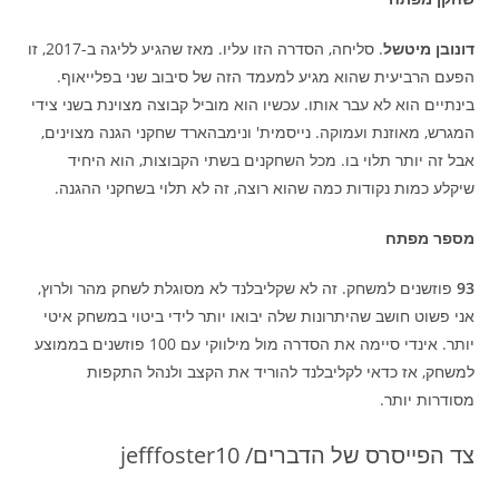
דונובן מיטשל
. סליחה, הסדרה הזו עליו. מאז שהגיע לליגה ב-2017, זו
הפעם הרביעית שהוא מגיע למעמד הזה של סיבוב שני בפלייאוף.
בינתיים הוא לא עבר אותו. עכשיו הוא מוביל קבוצה מצוינת בשני צידי
המגרש, מאוזנת ועמוקה. נייסמית' ונימבהארד שחקני הגנה מצוינים,
אבל זה יותר תלוי בו. מכל השחקנים בשתי הקבוצות, הוא היחיד
שיקלע כמות נקודות כמה שהוא רוצה, זה לא תלוי בשחקני ההגנה.
מספר מפתח
93
פוזשנים למשחק. זה לא שקליבלנד לא מסוגלת לשחק מהר ולרוץ,
אני פשוט חושב שהיתרונות שלה יבואו יותר לידי ביטוי במשחק איטי
יותר. אינדי סיימה את הסדרה מול מילווקי עם 100 פוזשנים בממוצע
למשחק, אז כדאי לקליבלנד להוריד את הקצב ולנהל התקפות
מסודרות יותר.
צד הפייסרס של הדברים/ jefffoster10