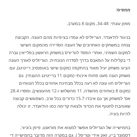
ממפיס:
מאזן עונתי: 34-48, מקום 8 במערב.
בניגוד לת'אנדר, הגריזליס לא עמדו בציפיות מהם העונה. הקבוצה
צנחה במשחקים האחרונים של העונה הסדירה מהמקום השישי
למקום השמיני, ואחרי הפסד לווריורס במשחק הראשון בפלייאין גברה
די בקלילות על המאבס בדרך לסדרה הנוכחית. הגריזליס לאורך העונה
הציגו משחק יעיל מאוד בהתקפה (מקום שישי באופנסיב רייטינג), עם
משחק הגנה מעט פחות איכותי (מקום 11 ברייטינג ההגנתי). גם
הגריזליס חוו עונה לא רעה בכלל מבחינת אחוזים בכלל הטווחים
(מקום 8 באחוזים מהשדה, 11 מהשלוש ו-12 מהעונשין), ומסרו 28.4
אס' למשחק אך גם איבדו 15.7 כדורים בכל ערב. כשפוגשים קבוצה
שאוהבת לחטוף את הכדור ולצאת קדימה כמו הת'אנדר, זו יכולה
להיות בעיה.
בחמישייה של הגריזליס אפשר למצוא את מוראנט, פיפן ג'וניור,
דסמונד ביין, זאק אידי וטריפל J. גם במקרה הזה מדובר בחמישייה די