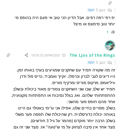
הגב ל
TRIP
יפ רפי רפה רפים. אבל הדיון הכי טוב אי פעם היה בהופס מי
יותר טוב סימונס או מיצל
1
The Ljos of the Rings
20/04/2025 19:35:33
הגב ל
TRIP
זה מה שקורה תמיד עם שחקנים שמגיעים בערך באותו זמן.
היו דיונים לגבי לברון וכרמלו, יוקיץ' ואמביד, כריס פול ודרן
וויליאמס, מרקוס מוריס ומרקיף מוריס.
תמיד יש שלב שבו שני השחקנים צמודים מאוד ביכולת ובשלב
ההתפתחותי שלהם. ואז, בגלל נסיבות או התפתחות מקצועית,
אחד מהם תופס פער מהשני.
בשלב מסויים בחיים שלנו, אפילו אני וג'ימי באטלר גם היינו
באותה יכולת כדורסלנית. רק שהיכולת שלו תפסה פער משלי
בשלב הרבה יותר מוקדם (מהמר על גיל 3 חודשים).
מצד אחד אין סיבה לצחוק על מי ש"טעה" אז. מצד שני זה גם