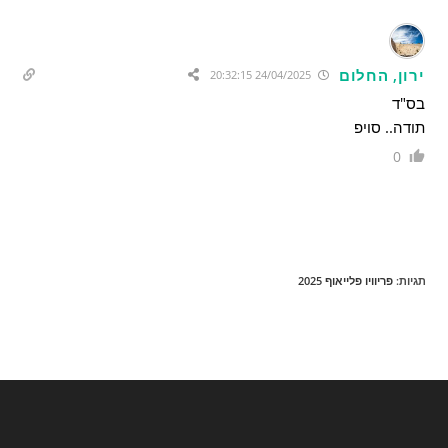
ירון, החלום
24/04/2025 20:32:15
בס"ד
תודה.. סויפ
0
תגיות
:
פריוויו פלייאוף 2025