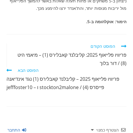
ניצחון ב-5 משחקים או פחות תעלה שאלות באשר להמשך הפלייאוף
מול יריבות מנוסות יותר, והת'אנדר ירצו להימנע מכך.
הימור: אוקלהומה ב-5.
לקרוא
הפוסט הקודם
מאמרים
פריוויו פלייאוף 2025: קליבלנד קאבלירס (1) – מיאמי היט
נוספים
(8) / דור בלוך
הפוסט הבא
פריוויו פלייאוף 2025 – קליבלנד קאבלירס (1) נגד אינדיאנה
פייסרס (4) / stockton2malone ו – jefffoster10
הצטרף כמנוי
התחבר