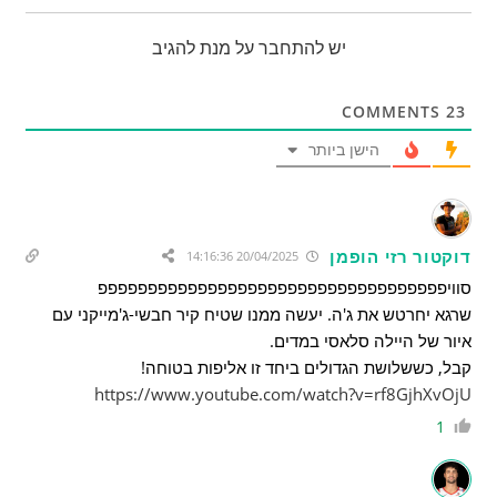
יש להתחבר על מנת להגיב
COMMENTS
23
הישן ביותר
דוקטור רזי הופמן
20/04/2025 14:16:36
סוויפפפפפפפפפפפפפפפפפפפפפפפפפפפפפפפפפפפ
שרגא יחרטש את ג'ה. יעשה ממנו שטיח קיר חבשי-ג'מייקני עם
איור של היילה סלאסי במדים.
קבל, כששלושת הגדולים ביחד זו אליפות בטוחה!
https://www.youtube.com/watch?v=rf8GjhXvOjU
1