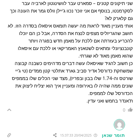
שני תיקונים קטנים – סמארט עבר לוושינגטון לארביה עבר
לסקרמנטו, בנוסף אם אני זוכר נכוו ג'יילן וולס גמר את העונה וכך
גם קלארק לא?
אותי מעניין מאוד לראות מה יעשה תומאס איסאלו בסדרה הזו. לא
חושב שהגריזליס מצפים לנצח את הסדרה, אבל כן הם יוכלו
להכריע בעזרתה אם ללכת על מאמן חדש בפגרה ויותר
קונבנציונלי ומתאים לשטאנץ האמריקאי או ללכת עם איסאלו
שהוא מאמן מאוד לא שגרתי.
כן חשוב להגיד שאיסאלו עשה דברים מדהימים כשבנה קבוצה
שמשחקת כדורסל אדיר סביב גארד אתלטי קטן ממדים (טי ג'יי
שורטס וה-1.74 שלו בבון ובפריז), מצד שני הכלים שלו בממפיס
שונים ממה שהיה לו באירופה ומעניין איך הוא יצליח ליצוק את
הכדורסל שלו לממפיס.
ת'אנדר בחמש ואני עדין.
0
תומר שנאן
20/04/2025 15:37:33