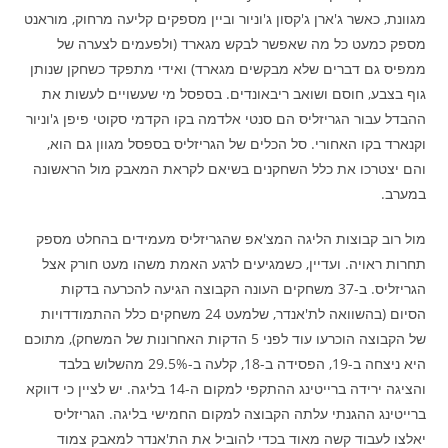
מגוונת, כאשר ג'ארן ג'קסון ג'וניור וביין מספקים קליעה מרחוק, מוראנט
מספק כמעט כל מה שאפשר לבקש מגארד (ולפעמים לצערה של
ממפיס גם דברים שלא מבקשים מגארד) ואידי מתפקד כשחקן שנותן
גוף בצבע, חוסם ושואב ריבאונדים. בספסל מי שעשויים לעשות את
ההבדל עבור הגריזליס הם סנטי אלדמה בקו הקדמי סקוטי פיפן ג'וניור
וקנארד בקו האחורי. סל הכלים של הגריזליס בספסל מגוון גם הוא,
והם יצטרכו את כלל השחקנים בשיאם לקראת המאבק מול הראשונה
במערב.
מול רוב קבוצות הליגה המצ'אפ שהגריזליס מעמידים בהחלט מספק
תחרות ראויה. ועדיין, כשמגיעים לרגע האמת משהו מעט חורק אצל
הגריזליס. ב-37 משחקים העונה הקבוצה הגיעה להכרעה בדקות
הסיום (בהשוואה לת'אנדר, שלמעט 24 משחקים כלל ההתמודדויות
של הקבוצה הוכרעו עוד לפני 5 הדקות האחרונות של המשחק), מתוכם
היא ניצחה ב-19, הפסידה ב-18, קלעה ב-29.5% מהשלוש בלבד
והציגה ירידה ברייטינג ההתקפי למקום ה-14 בליגה. יש לציין כי דווקא
ברייטינג ההגנתי עלתה הקבוצה למקום החמישי בליגה. הגריזליס
יאלצו לעבוד קשה מאוד בכדי להוביל את הת'אנדר למאבק צמוד