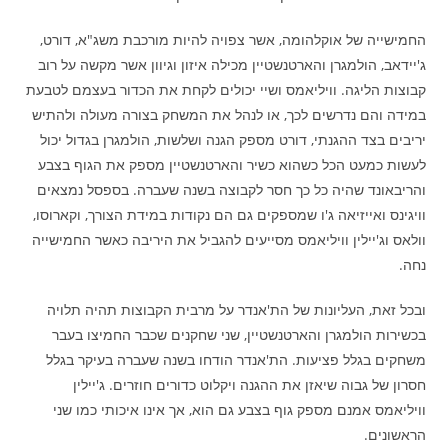
החמישייה של אוקלהומה, אשר צפויה להיות מורכבת משג"א, דורט,
ג'יידאב, הולמגרן והארטנשטיין מכילה איזון וגיוון אשר מקשה על רוב
קבוצות הליגה. וויליאמס ושיי יכולים לקחת את הכדור בעצמם לטבעת
במידה והם נדרשים לכך, או לנהל את המשחק בצורה מעולה ולהתיש
יריבים בצד ההגנתי, דורט מספק הגנה ושלשות, הולמגרן בגדול יכול
לעשות כמעט הכל כשהוא כשיר והארטנשטיין מספק את הגוף בצבע
והריבאונד שהיה כל כך חסר לקבוצה בשנה שעברה. בספסל נמצאים
וויגינס ואייזיאה ג'ו שמספקים גם הם נקודות במידת הצורך, וקארוסו,
וולאס וג'יילין וויליאמס מסייעים להגביל את היריבה כאשר החמישייה
נחה.
ובכל זאת, העליונות של הת'אנדר על מרבית הקבוצות תהיה תלויה
בכשירות הולמגרן והארטנשטיין, שני שחקנים שכבר החמיצו בעבר
משחקים בגלל פציעות. הת'אנדר הודחו בשנה שעברה בעיקר בגלל
חסרון של גבוה שיאזן את ההגנה ויקלוט כדורים חוזרים. ג'יילין
וויליאמס אמנם מספק גוף בצבע גם הוא, אך אינו איכותי כמו שני
הראשונים.