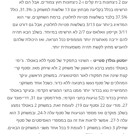
עם 2 ניצחונות בית קלים ו-2 ניצחונות חוץ צמודים, אבל הם לא
הרשימו בכלל בקליעה מבחוץ עם 13 שלשות למשחק ב-31.3%, כולל
37.5% בלבד בשלשות פנויות לחלוטין. ברמת השחקנים, שיי הוא
המדאיג ביותר עם 3/13 בשלשות פנויות לחלוטין, אבל גם דורט עם
3/11 וקייסון וואלאס עם 2/7 לא הרשימו במיוחד. בשלב הבא תהיה
להם יריבה מאתגרת יותר מממפיס ככל הנראה, ואז היכולת שלהם
להעניש מחוץ לקשת תהיה משמעותית יותר.
יוסטון-גולדן סטייט
– השינוי בתפקיד של סטף ללא באטלר. ג'ימי
באטלר נפצע ברבע הראשון של משחק 2 ולא שיחק מאז, וסטף קרי
קצת שינה את תפקודו לאור הסיטואציה. במשחק הראשון, עיקר
המהלכים של סטף נעשו בתנועה ללא כדור, כשכל אחד משחקני
החמישייה נגע בכדור יותר ממנו בחצי המגרש הקדמי, ובעיקר באטלר
החזיק בכדור (52 נגיעות בחצי הקדמי, פודז'מסקי עם 31, דריימונד עם
27, מודי עם 22 וסטף עם 19). לעומת זאת, במשחק 2 באטלר נפצע
בשלב מוקדם ואז מספר הנגיעות של סטף עלה ל-24, ובמשחק 3 הוא
עלה ל-27. אפשר לראות את זה גם במספרי האסיסטים של סטף
שחילק 3 כאלה במשחק 1 לעומת 9 בכל אחד משני המשחקים הבאים.