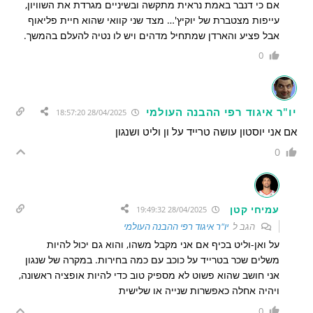
אם כי דנבר באמת נראית מתקשה ובשיניים מגרדת את השוויון,
עייפות מצטברת של יוקיץ'… מצד שני קוואי שהוא חיית פליאוף
אבל פציע והארדן שמתחיל מדהים ויש לו נטיה להעלם בהמשך.
0
יו"ר איגוד רפי ההבנה העולמי
28/04/2025 18:57:20
אם אני יוסטון עושה טרייד על ון וליט ושנגון
0
עמיחי קטן
28/04/2025 19:49:32
הגב ל
יו"ר איגוד רפי ההבנה העולמי
על ואן-וליט בכיף אם אני מקבל משהו, והוא גם יכול להיות
משלים שכר בטרייד על כוכב עם כמה בחירות. במקרה של שנגון
אני חושב שהוא פשוט לא מספיק טוב כדי להיות אופציה ראשונה,
ויהיה אחלה כאפשרות שנייה או שלישית
0