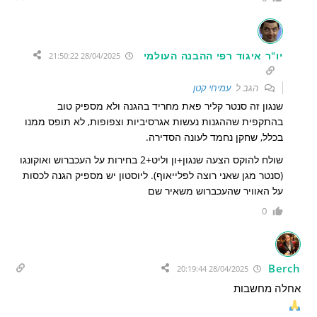
יו"ר איגוד רפי ההבנה העולמי
28/04/2025 21:50:22
הגב ל
עמיחי קטן
שנגון זה סנטר קליר פאת מחריד בהגנה ולא מספיק טוב
בהתקפית שההגנות נעשות אגרסיביות וצפופות, לא תופס ממנו
בכלל, שחקן נחמד לעונה הסדירה.
שולח להוקס הצעה שנגון+ון וליט+2 בחירות על העכברוש ואוקונגו
(סנטר מגן שאני רוצה לפלייאוף). ליוסטון יש מספיק הגנה לכסות
על האוויר שהעכברוש משאיר שם
0
Berch
28/04/2025 20:19:44
אחלה מחשבות