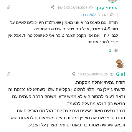
עמיחי קטן
28/04/2025 19:47:03
הגב ל
NBA בדם
תודה. עם סאגס בריא אני מאמין שאורלנדו היו יכולים לאיים על
טופ 4-5 במזרח, אבל הם צריכים שדרוג בהתקפה.
לגבי ג'ה – אם אני מקבל הצעה טובה אני לא שולל טרייד, אבל אין
צורך למהר עם זה
2
Glal
28/04/2025 18:12:59
תודה עמיחי אחלה מסקנות.
לדעתי ג׳יילן גרין תלוי לחלוטין בקליעה שלו וכשהיא לא נכנסת זה
נראה רע כי למסור הוא לא ממש יודע. משחק הרבה פעמים עם
הראש בקיר ולא מתעלה למעמד.
דנבר נראים מאוד פגיעים ועם קצת יותר מזל הם מובילים את
הסדרה. מי שנראה מצויין ומהווה בעיה משמעותית לנאגטס הוא
זובאק שעושה שמות בריבאונדים ומגן מצויין על הצבע.