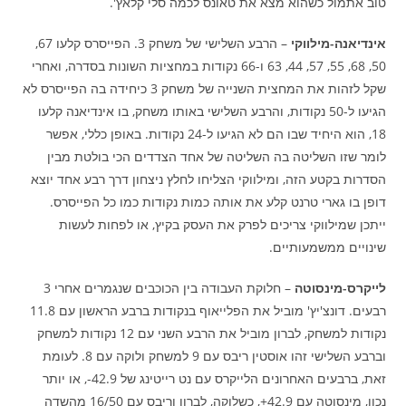
טוב אתמול כשהוא מצא את טאונס לכמה סלי קלאץ'.
אינדיאנה-מילווקי
– הרבע השלישי של משחק 3. הפייסרס קלעו 67,
50, 68, 55, 57, 44, 63 ו-66 נקודות במחציות השונות בסדרה, ואחרי
שקל לזהות את המחצית השנייה של משחק 3 כיחידה בה הפייסרס לא
הגיעו ל-50 נקודות, והרבע השלישי באותו משחק, בו אינדיאנה קלעו
18, הוא היחיד שבו הם לא הגיעו ל-24 נקודות. באופן כללי, אפשר
לומר שזו השליטה בה השליטה של אחד הצדדים הכי בולטת מבין
הסדרות בקטע הזה, ומילווקי הצליחו לחלץ ניצחון דרך רבע אחד יוצא
דופן בו גארי טרנט קלע את אותה כמות נקודות כמו כל הפייסרס.
ייתכן שמילווקי צריכים לפרק את העסק בקיץ, או לפחות לעשות
שינויים ממשמעותיים.
לייקרס-מינסוטה
– חלוקת העבודה בין הכוכבים שנגמרים אחרי 3
רבעים. דונצ'יץ' מוביל את הפלייאוף בנקודות ברבע הראשון עם 11.8
נקודות למשחק, לברון מוביל את הרבע השני עם 12 נקודות למשחק
וברבע השלישי זהו אוסטין ריבס עם 9 למשחק ולוקה עם 8. לעומת
זאת, ברבעים האחרונים הלייקרס עם נט רייטינג של 42.9-, או יותר
נכון, מינסוטה עם 42.9+, כשלוקה, לברון וריבס עם 16/50 מהשדה