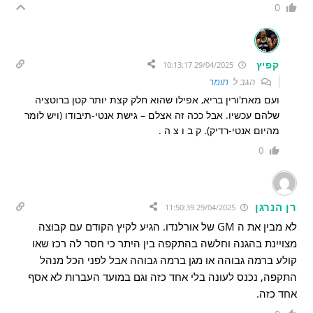
0
קפיץ
29/04/2025 10:13:17
הגב ל
תומר
ועם מאת'ורין בריא, אפילו שהוא חלק קצת יותר קטן ברוטציה
שלהם עכשיו. אבל ככה זה אצלם – גישת אנטי-תיבודו (ויש לומר
מהיום אנטי-רדיק). ק ב ו צ ה .
0
רן הנרגן
29/04/2025 11:50:39
לא מבין את ה GM של אורלנדו. הגיע לקיץ הקודם עם קבוצה
מצויינת בהגנה וחלשה בהתקפה בין היתר כי חסר לה רכז שאו
קולע ברמה גבוהה או מגן ברמה גבוהה אבל לפני הכל מנהל
התקפה, נכנס לעונה בלי אחד כזה וגם במועד העברות לא אסף
אחד כזה.