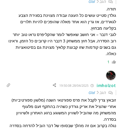
הגב ל
Glal
תודה.
גולדן סטייט עושים כל העונה עבודה מצוינת בסגירת הצבע
לגארדים, אז גרין הוא אחד מאלה שהופכים להיות תלויים
בקליעה מבחוץ.
לגבי דנבר – אני חושב שאפשר לומר שהקליפרס נראו טוב יותר
רוב הסדרה, אבל חוץ ממשחק 3 דנבר היו קרובים כל הזמן, וראינו
גם בשנים קודמות שזו קבוצת קלאץ' מצוינת גם בסיטואציות
כאלה.
1
imholzot
28/04/2025 19:50:08
הגב ל
Glal
זובאץ צריך לקבל את פרס ספורטאי השנה (מלשון ספורטיביות)
אחרי שהציל את אריק גורדון כשהיה בהתקף זעם מלעוף
מהמשחק מה שהוביל לשוויון המשוגע ברגע האחרון ולשיוויון
בסדרה.
נגלה בקרוב אם זה מהלך שבסופו של דבר הוביל להדחה בסדרה