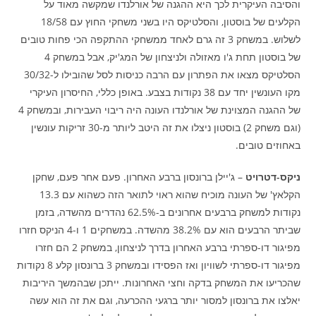
והסיבה העיקרית לכך היא ההגנה של אורלנדו שמקשה מאוד על
הקלעים של בוסטון, והסלטיקס היו בשני משחקי החוץ עם 18/58
לשלוש. במשחק 3 זה גרם לאחד ממשחקי ההתקפה הכי פחות טובים
של בוסטון תחת ג'ו מאזולה ולניצחון של המג'יק, אבל במשחק 4
הסלטיקס מצאו את הפתרון עם הרבה כניסות לסל שהובילו ל-30/32
מקו העונשין יחד עם 38 נקודות בצבע. באופן כללי, החיסרון העיקרי
של ההגנה המצוינת של אורלנדו העונה היה ריבוי העבירות, ובמשחק 4
(וגם משחק 2) בוסטון ניצלו את זה היטב ליותר מ-30 זריקות עונשין
באחוזים טובים.
ניקס-דטרויט
– ג'יילן ברונסון ברבע האחרון. פעם אחר פעם, שחקן
הקלאץ' של העונה מוכיח שהוא ראוי לתואר הזה כשהוא עם 13.3
נקודות למשחק ברבעים אחרונים ב-62.5% נהדרים מהשדה, בזמן
שביתר הרבעים הוא עם 38.2% מהשדה. במשחקים 1 ו-4 הניקס חזרו
מפיגור דו-ספרתי ברבע האחרון בדרך לניצחון, במשחק 2 הם חזרו
מפיגור דו-ספרתי לשוויון ואז הפסידו ובמשחק 3 ברונסון קלע 8 נקודות
שהכריעו את המשחק בדקה וחצי האחרונות. ייתכן שבהמשך היריבות
יאלצו את ברונסון למסור יותר ברגעי ההכרעה, וגם את זה הוא עשה