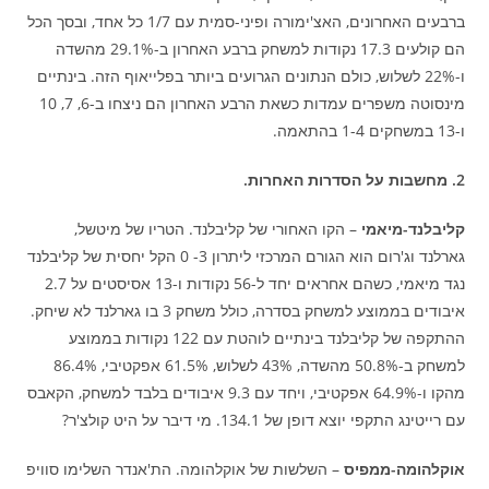
ברבעים האחרונים, האצ'ימורה ופיני-סמית עם 1/7 כל אחד, ובסך הכל
הם קולעים 17.3 נקודות למשחק ברבע האחרון ב-29.1% מהשדה
ו-22% לשלוש, כולם הנתונים הגרועים ביותר בפלייאוף הזה. בינתיים
מינסוטה משפרים עמדות כשאת הרבע האחרון הם ניצחו ב-6, 7, 10
ו-13 במשחקים 1-4 בהתאמה.
2. מחשבות על הסדרות האחרות.
קליבלנד-מיאמי
– הקו האחורי של קליבלנד. הטריו של מיטשל,
גארלנד וג'רום הוא הגורם המרכזי ליתרון 3- 0 הקל יחסית של קליבלנד
נגד מיאמי, כשהם אחראים יחד ל-56 נקודות ו-13 אסיסטים על 2.7
איבודים בממוצע למשחק בסדרה, כולל משחק 3 בו גארלנד לא שיחק.
ההתקפה של קליבלנד בינתיים לוהטת עם 122 נקודות בממוצע
למשחק ב-50.8% מהשדה, 43% לשלוש, 61.5% אפקטיבי, 86.4%
מהקו ו-64.9% אפקטיבי, ויחד עם 9.3 איבודים בלבד למשחק, הקאבס
עם רייטינג התקפי יוצא דופן של 134.1. מי דיבר על היט קולצ'ר?
אוקלהומה-ממפיס
– השלשות של אוקלהומה. הת'אנדר השלימו סוויפ