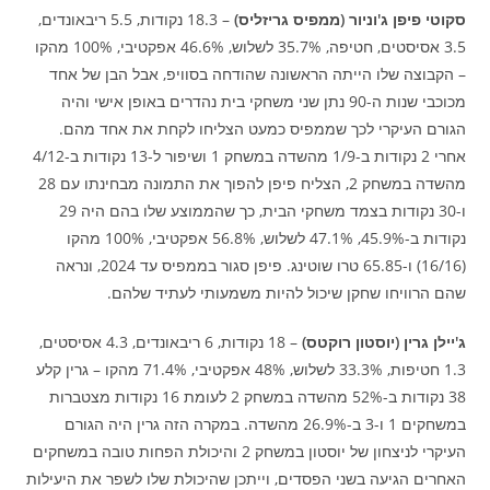
סקוטי פיפן ג'וניור (ממפיס גריזליס)
– 18.3 נקודות, 5.5 ריבאונדים,
3.5 אסיסטים, חטיפה, 35.7% לשלוש, 46.6% אפקטיבי, 100% מהקו
– הקבוצה שלו הייתה הראשונה שהודחה בסוויפ, אבל הבן של אחד
מכוכבי שנות ה-90 נתן שני משחקי בית נהדרים באופן אישי והיה
הגורם העיקרי לכך שממפיס כמעט הצליחו לקחת את אחד מהם.
אחרי 2 נקודות ב-1/9 מהשדה במשחק 1 ושיפור ל-13 נקודות ב-4/12
מהשדה במשחק 2, הצליח פיפן להפוך את התמונה מבחינתו עם 28
ו-30 נקודות בצמד משחקי הבית, כך שהממוצע שלו בהם היה 29
נקודות ב-45.9%, 47.1% לשלוש, 56.8% אפקטיבי, 100% מהקו
(16/16) ו-65.85 טרו שוטינג. פיפן סגור בממפיס עד 2024, ונראה
שהם הרוויחו שחקן שיכול להיות משמעותי לעתיד שלהם.
ג'יילן גרין (יוסטון רוקטס)
– 18 נקודות, 6 ריבאונדים, 4.3 אסיסטים,
1.3 חטיפות, 33.3% לשלוש, 48% אפקטיבי, 71.4% מהקו – גרין קלע
38 נקודות ב-52% מהשדה במשחק 2 לעומת 16 נקודות מצטברות
במשחקים 1 ו-3 ב-26.9% מהשדה. במקרה הזה גרין היה הגורם
העיקרי לניצחון של יוסטון במשחק 2 והיכולת הפחות טובה במשחקים
האחרים הגיעה בשני הפסדים, וייתכן שהיכולת שלו לשפר את היעילות