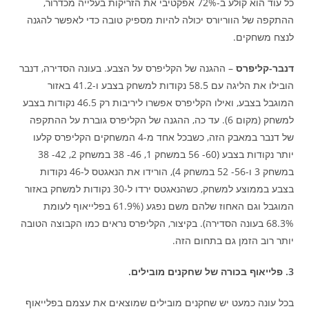
כל עוד הוא קולע ב-72% אפקטיבי את הזריקות בעלייה מכדרור,
ההתקפה של הווריורס יכולה להיות מספיק טובה כדי לאפשר להגנה
לנצח משחקים.
דנבר-קליפרס
– ההגנה של הקליפרס על הצבע. בעונה הסדירה, דנבר
הובילו את הליגה עם 58.5 נקודות למשחק בצבע ו-41.2 באזור
המוגבל בצבע, ואילו הקליפרס אפשרו ליריבות רק 46.5 נקודות בצבע
למשחק (מקום 6). עד כה, ההגנה של הקליפרס גוברת על ההתקפה
של דנבר במאבק הזה, כשבכל אחד מ-4 המשחקים הקליפרס קלעו
יותר נקודות בצבע (60- 56 במשחק 1, 46- 38 במשחק 2, 42- 38
במשחק 3 ו-56- 52 במשחק 4), הורידו את הנאגטס ל-46 נקודות
בצבע בממוצע למשחק, כשהנאגטס ירדו ל-30 נקודות למשחק באזור
המוגבל וגם האחוז שלהם משם נפגע (61.9% בפלייאוף לעומת
68.3% בעונה הסדירה). בקיצור, הקליפרס נראים כמו הקבוצה הטובה
יותר רוב הזמן גם בתחום הזה.
3. פלייאוף בכורה של שחקנים מובילים.
בכל עונה כמעט יש שחקנים מובילים שמוצאים את עצמם בפלייאוף