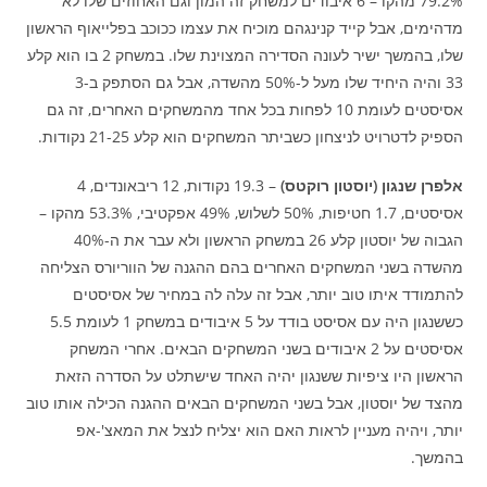
79.2% מהקו – 6 איבודים למשחק זה המון וגם האחוזים שלו לא
מדהימים, אבל קייד קנינגהם מוכיח את עצמו ככוכב בפלייאוף הראשון
שלו, בהמשך ישיר לעונה הסדירה המצוינת שלו. במשחק 2 בו הוא קלע
33 והיה היחיד שלו מעל ל-50% מהשדה, אבל גם הסתפק ב-3
אסיסטים לעומת 10 לפחות בכל אחד מהמשחקים האחרים, זה גם
הספיק לדטרויט לניצחון כשביתר המשחקים הוא קלע 21-25 נקודות.
אלפרן שנגון (יוסטון רוקטס)
– 19.3 נקודות, 12 ריבאונדים, 4
אסיסטים, 1.7 חטיפות, 50% לשלוש, 49% אפקטיבי, 53.3% מהקו –
הגבוה של יוסטון קלע 26 במשחק הראשון ולא עבר את ה-40%
מהשדה בשני המשחקים האחרים בהם ההגנה של הווריורס הצליחה
להתמודד איתו טוב יותר, אבל זה עלה לה במחיר של אסיסטים
כששנגון היה עם אסיסט בודד על 5 איבודים במשחק 1 לעומת 5.5
אסיסטים על 2 איבודים בשני המשחקים הבאים. אחרי המשחק
הראשון היו ציפיות ששנגון יהיה האחד שישתלט על הסדרה הזאת
מהצד של יוסטון, אבל בשני המשחקים הבאים ההגנה הכילה אותו טוב
יותר, ויהיה מעניין לראות האם הוא יצליח לנצל את המאצ'-אפ
בהמשך.