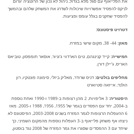
את הפלייאוף עם סגל מלא בגדול, ניהול לא נכון של הרוטציה יגרום
לניקס להפסיד אפשרויות שיכולות לשדרג את המשחק שלהם ובהמשך
להפסיד שחקנים בגלל עומס ופציעות.
דטרויט פיסטונס:
מאזן:
44- 38, מקום שישי במזרח.
חמישייה:
קייד קנינגהם, טים הארדווי ג'וניור, אוסאר תומפסון, טוביאס
האריס, ג'יילן דורן.
מחליפים בולטים:
דניס שרודר, מאליק ביזלי, סימונה פונטקיו, רון
הולנד, אייזאה סטיוארט
היסטוריה:
3 אליפויות, 2 מהן רצופות ב-1989 ו-1990 ואחת נוספת
ב-2004, יחד עם הפסדים בגמר של 1955, 1956, 1988 ו-2005. מאז
6 ההעפלות הרצופות לגמר המזרח בשנים 2003-2008, הפיסטונס לא
ניצחו אף משחק פלייאוף ב-3 העפלות נוספות מהמקום השמיני, כך
שיחד עם 3 ההפסדים שסגרו את גמר המזרח של 2008 נגד בוסטון,