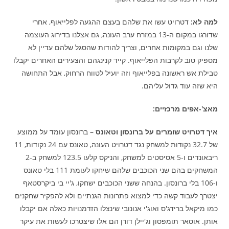
למה לא:
דטרויט עשו את שלהם בעצם ההגעה לפלייאוף, אחרי
שדורגו במקום ה-13 במזרח ערב העונה, גם אצלנו בדירוג העוצמה
שלנו וגם במקומות אחרים, וצריך להודות שהסגל שלהם עדיין לא
מספיק טוב לקרבות הפלייאוף. קייד קנינגהם והצעירים האחרים יקבלו
טבילת אש ראשונה בפלייאוף וזה יועיל לטווח הרחוק, אבל התחושה
היא שזה עוד גדול עליהם.
מאצ'-אפים מרכזיים
:
איך דטרויט שומרים על ברונסון וטאונס
– ברונסון עומד על ממוצע
של 32.7 נקודות למשחק נגד דטרויט העונה, טאונס עם 24 נקודות, 11
ריבאונדים ו-5 אסיסטים למשחק, והניקס קלעו 123.5 למשחק ב-2
המשחקים בהם שני הכוכבים שלהם שיחקו לעומת 111 בלי טאונס
ו-106 בלי ברונסון. בהנחה ששני הכוכבים ישחקו, ג'יי בי ביקרסטאף
יצטרך לעבוד קשה כדי למצוא פתרונות הגנתיים ולא להפקיר שחקנים
כמו מיקאל ברידג'ס ואוג'י אנונובי שינצלו הזדמנויות כאלה אם יקבלו
אותן. אוסאר תומפסון וג'יילן דורן הם אלו שיצטרכו לעשות את עיקר