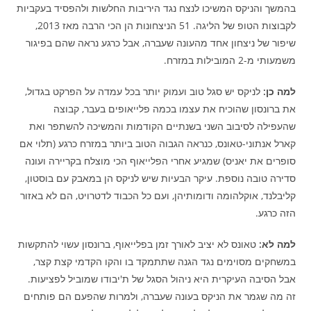
בהמשך והניקס המשיכו לנצח נגד היריבות החלשות ולהפסיד בעקביות
לקבוצות הטופ של הליגה. 51 הניצחונות הן הכי הרבה מאז 2013,
שיפור של ניצחון אחד מהעונה שעברה, אבל כרגע נראה שהם בפיגור
משמעותי מ-2 המובילות במזרח.
למה כן:
לניקס יש סגל טוב ועמוק יותר בכל עמדה על הפרקט בגדול,
את ברונסון שהוכיח את עצמו בכמה פלייאופים בעבר, קבוצה
שהעפילה לסיבוב השני בשנתיים הקודמות והמשיכה להשתפר ואת
קארל אנתוני-טאונס, כנראה הגבוה הטוב ביותר במזרח כרגע (תלוי אם
סופרים את יאניס) שמגיע אחרי הפלייאוף הכי מוצלח בקריירה ועונה
סדירה טובה נוספת. עיקר הבעיות שיש לניקס הן במאבק עם בוסטון,
קליבלנד, אוקלהומה ודומותיהן, ועם כל הכבוד לדטרויט, הם לא באזור
הזה כרגע.
למה לא:
טאונס לא יציב לאורך זמן בפלייאוף, ברונסון עשוי להתקשות
במשחקים מסוימים נגד הגנה שתתמקד בו והקו הקדמי קצת קצר,
אבל הסיבה העיקרית היא ניהול הסגל של ת'יבודו שמוביל לפציעות.
זה מה שגמר את הניקס בעונה שעברה, ולמרות שהפעם הם פותחים