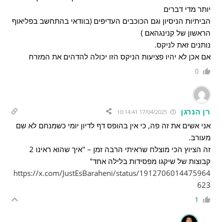
יותר מדי דברים
הביתיות הניסיון וגם הכוכבים העדיפים (בוודאי בהתחשב בפליאוף
הראשון של קנינגהאם )
נותנים זאת לניקס.
אם אכן לא יהיו פציעות הניקס הזו יכולה להדהים את המזרח
0
רן הנרגן
17/04/2025 10:14:41
אני אשים את זה פה, כי אין בהופס דף לדיון יומי כשמנחם לא שם
מעורב.
זה הציוץ הכי מוצלח שראיתי הרבה זמן – "איך שהוא ראינו 2
קבוצות של שיקגו מפסידות בלילה אחד"
https://x.com/JustEsBaraheni/status/1912706014475964
623
1