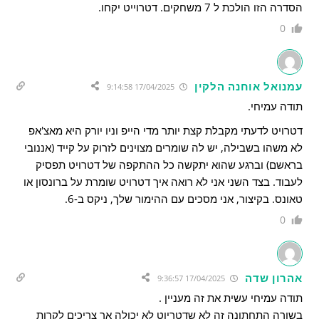
הסדרה הזו הולכת ל 7 משחקים. דטרוייט יקחו.
0
עמנואל אוחנה הלקין
17/04/2025 9:14:58
תודה עמיחי.
דטרויט לדעתי מקבלת קצת יותר מדי הייפ וניו יורק היא מאצ'אפ
לא משהו בשבילה, יש לה שומרים מצוינים לזרוק על קייד (אננובי
בראשם) וברגע שהוא יתקשה כל ההתקפה של דטרויט תפסיק
לעבוד. בצד השני אני לא רואה איך דטרויט שומרת על ברונסון או
טאונס. בקיצור, אני מסכים עם ההימור שלך, ניקס ב-6.
0
אהרון שדה
17/04/2025 9:36:57
תודה עמיחי עשית את זה מעניין .
בשורה התחתונה זה לא שדטריוט לא יכולה אך צריכים לקרות