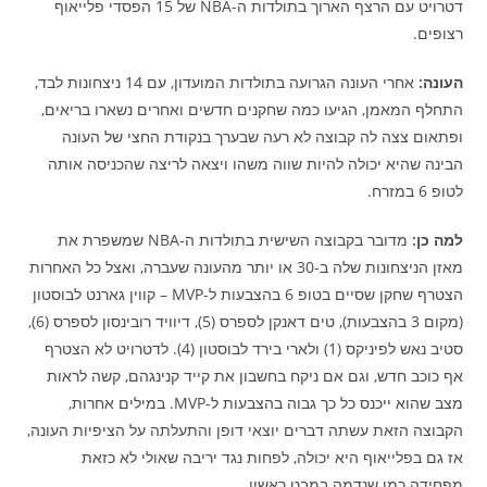
דטרויט עם הרצף הארוך בתולדות ה-NBA של 15 הפסדי פלייאוף
רצופים.
העונה:
אחרי העונה הגרועה בתולדות המועדון, עם 14 ניצחונות לבד,
התחלף המאמן, הגיעו כמה שחקנים חדשים ואחרים נשארו בריאים,
ופתאום צצה לה קבוצה לא רעה שבערך בנקודת החצי של העונה
הבינה שהיא יכולה להיות שווה משהו ויצאה לריצה שהכניסה אותה
לטופ 6 במזרח.
למה כן:
מדובר בקבוצה השישית בתולדות ה-NBA שמשפרת את
מאזן הניצחונות שלה ב-30 או יותר מהעונה שעברה, ואצל כל האחרות
הצטרף שחקן שסיים בטופ 6 בהצבעות ל-MVP – קווין גארנט לבוסטון
(מקום 3 בהצבעות), טים דאנקן לספרס (5), דיוויד רובינסון לספרס (6),
סטיב נאש לפיניקס (1) ולארי בירד לבוסטון (4). לדטרויט לא הצטרף
אף כוכב חדש, וגם אם ניקח בחשבון את קייד קנינגהם, קשה לראות
מצב שהוא ייכנס כל כך גבוה בהצבעות ל-MVP. במילים אחרות,
הקבוצה הזאת עשתה דברים יוצאי דופן והתעלתה על הציפיות העונה,
אז גם בפלייאוף היא יכולה, לפחות נגד יריבה שאולי לא כזאת
מפחידה כמו שנדמה במבט ראשון.