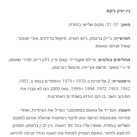
ניו-יורק ניקס:
מאזן
:
51- 31. מקום שלישי במזרח.
חמישייה
:
ג'יילן ברונסון, ג'וש הארט, מיקאל ברידג'ס, אוג'י אנונובי,
קארל אנתוני-טאונס.
מחליפים בולטים
:
מיילס מקברייד, קאם פיין, דלון רייט, לנדרי שאמט,
פי ג'יי טאקר, פרשס אצ'יווה, מיטשל רובינסון.
היסטוריה:
2 אליפויות ב-1970 ו-1973 והפסדים בגמר ב-1951,
1952, 1953, 1972, 1994 ו-1999. מאז 2000 הם לא עברו את
הסיבוב השני, בו הם הודחו בשנתיים האחרונות.
העונה:
הטרייד על טאונס בספטמבר הגדיל את הציפיות, ואחרי
פתיחה מגומגמת הניקס יצאו לרצף ניצחונות שהעלה אותם למקום
השלישי במזרח, ושמרו עליו בכל יתר העונה. בין לבין ברונסון הספיק
להיפצע ולחזור, טאונס הספיק לפתוח את העונה נהדר וטיפה להירגע