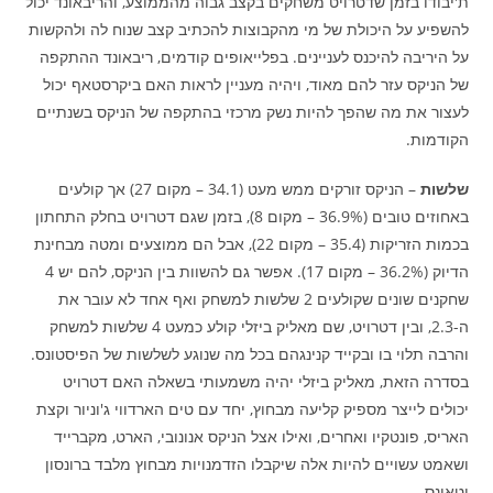
ת'יבודו בזמן שדטרויט משחקים בקצב גבוה מהממוצע, והריבאונד יכול
להשפיע על היכולת של מי מהקבוצות להכתיב קצב שנוח לה ולהקשות
על היריבה להיכנס לעניינים. בפלייאופים קודמים, ריבאונד ההתקפה
של הניקס עזר להם מאוד, ויהיה מעניין לראות האם ביקרסטאף יכול
לעצור את מה שהפך להיות נשק מרכזי בהתקפה של הניקס בשנתיים
הקודמות.
שלשות
– הניקס זורקים ממש מעט (34.1 – מקום 27) אך קולעים
באחוזים טובים (36.9% – מקום 8), בזמן שגם דטרויט בחלק התחתון
בכמות הזריקות (35.4 – מקום 22), אבל הם ממוצעים ומטה מבחינת
הדיוק (36.2% – מקום 17). אפשר גם להשוות בין הניקס, להם יש 4
שחקנים שונים שקולעים 2 שלשות למשחק ואף אחד לא עובר את
ה-2.3, ובין דטרויט, שם מאליק ביזלי קולע כמעט 4 שלשות למשחק
והרבה תלוי בו ובקייד קנינגהם בכל מה שנוגע לשלשות של הפיסטונס.
בסדרה הזאת, מאליק ביזלי יהיה משמעותי בשאלה האם דטרויט
יכולים לייצר מספיק קליעה מבחוץ, יחד עם טים הארדווי ג'וניור וקצת
האריס, פונטקיו ואחרים, ואילו אצל הניקס אנונובי, הארט, מקברייד
ושאמט עשויים להיות אלה שיקבלו הזדמנויות מבחוץ מלבד ברונסון
וטאונס.