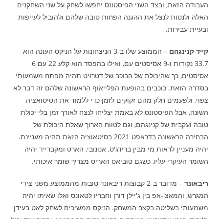
העבודה הזאת, ובצד השני הפיסטונס יחפשו לשחק על שני השחקנים
האלה ולנסות לנצל את ההגנה הפחות טובה שלהם ולהוביל לעייפות
ובעיית עבירות.
קייד קנינגהם
– הממוצע שלו ב-3 הניצחונות על הניקס העונה הוא
33.7 נקודות ו-9 אסיסטים עם, ואילו בהפסד הוא קלע 22 עם 6
אסיסטים, כך שהיכולת של הכוכב של דטרויט תהיה מפתח משמעותי
בסדרה הזאת. כוכבים בהופעת הפלייאוף הראשונה שלהם זה דבר לא
צפוי, ולפעמים חלק מהם זקוקים לזמן כדי ללמוד את הסיטואציה
השונה, אבל הפיסטונס לא באמת יצליחו לנצח לאורך זמן בלי יכולת
טובה ועקבית של קנינגהם, וגם לטווח הארוך שאלת היכולת של
הבחירה הראשונה בדראפט 2021 בסיטאוציה הזאת תהיה מעניינת.
יהיה מעניין לראות מי מבין ברידג'ס, אנונובי, הארט ומקברייד יהיה
השומר העיקרי עליו, כשגם טוביאס האריס מצריך שומר איכותי.
ריבאונד
– מדובר ב-2 קבוצות ריבאונד טובות מהממוצע משני צידי
המגרש, והמאצ'-אפ בין ג'יילן דורן וחבריו לטאונס ואלו שאיתו יהיה
משמעותי בשליטה בקצב המשחק. הניקס ממשיכים לשחק לאט בעידן