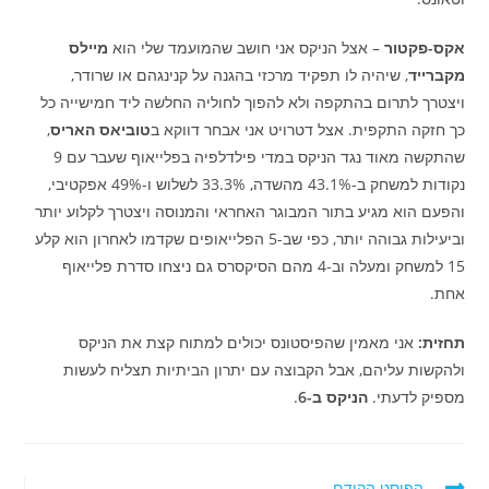
אקס-פקטור
– אצל הניקס אני חושב שהמועמד שלי הוא
מיילס
מקברייד
, שיהיה לו תפקיד מרכזי בהגנה על קנינגהם או שרודר,
ויצטרך לתרום בהתקפה ולא להפוך לחוליה החלשה ליד חמישייה כל
כך חזקה התקפית. אצל דטרויט אני אבחר דווקא ב
טוביאס האריס
,
שהתקשה מאוד נגד הניקס במדי פילדלפיה בפלייאוף שעבר עם 9
נקודות למשחק ב-43.1% מהשדה, 33.3% לשלוש ו-49% אפקטיבי,
והפעם הוא מגיע בתור המבוגר האחראי והמנוסה ויצטרך לקלוע יותר
וביעילות גבוהה יותר, כפי שב-5 הפלייאופים שקדמו לאחרון הוא קלע
15 למשחק ומעלה וב-4 מהם הסיקסרס גם ניצחו סדרת פלייאוף
אחת.
תחזית:
אני מאמין שהפיסטונס יכולים למתוח קצת את הניקס
ולהקשות עליהם, אבל הקבוצה עם יתרון הביתיות תצליח לעשות
מספיק לדעתי.
הניקס ב-6
.
לקרוא
הפוסט הקודם