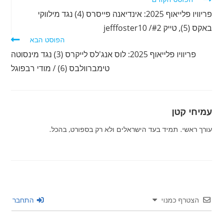
מאמרים
פריוויו פלייאוף 2025: אינדיאנה פייסרס (4) נגד מילווקי
נוספים
באקס (5), טייק #2/ jefffoster10
הפוסט הבא
פריוויו פלייאוף 2025: לוס אנג'לס לייקרס (3) נגד מינסוטה
טימברוולבס (6) / מודי רבפוגל
עמיחי קטן
עורך ראשי. תמיד בעד הישראלים ולא רק בספורט, בהכל.
הצטרף כמנוי
התחבר