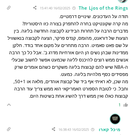
The Ljos of the Rings
16/02/2025 15:41:40
תודה על העדכונים. שינויים דרמטיים.
מה קרה שקונטיקט בחרה להתפרק בצורה כזו היסטורית?
מדברים הרבה על תחרות הבידינג לקבוצה החדשה בליגה. בין
הצעות של דוראנט, מהומס, קנדס פרקר, הצעה לקבוצה בנאשוויל
על שם פאט סאמיט. הרבה מתחרים על מקום אחד בודד. חלקן
ממדינות שבהן נשים הן היום אזרחיות מדרג ב'. אבל כל כך הרבה
אנשים ממש רוצים להיכנס לליגה שכמעט אפשר לחשוב שבעלי
ה-NBA שיש להם קבוצות בליגה משקרים כשהם אומרים שרק
מפסידים כסף מלהיות בליגה. כמעט.
מה שכן, לא ראיתי אף ביד של קבוצת אוהדים, מלאה או 50+1,
וחבל. כי לטובת הספורט האמריקאי הוא ממש צריך עוד הרבה
קבוצות כאלו ואין ממש דרך להשיג אחת בשיטות היום.
1
מיכל קארו
16/02/2025 16:38:43