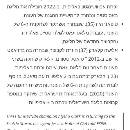
זכתה עם וושינגטון באליפות, וב-2022 הובילה את הליגה
באסיסטים ונבחרה לחמישיית ההגנה של העונה.
טיפאני הייז (35), שנבחרה אשתקד לשחקנית ה-6 של
העונה, עוברת מלאס וגאס לגולדן סטייט ואלקיריז
(הקבוצה החדשה של הליגה).
אלישה קלארק (37) חוזרת לקבוצה שבחרה בה בדראפט
אי שם ב-2012 ־ סיאטל סטורם. קלארק שיחקה בשתי
העונות האחרונות בלאס וגאס, עימה זכתה באליפות
(23'). קלארק זכתה גם ב-2 אליפויות עם סיאטל, בנוסף
לבחירתה לשחקנית ה-6 של העונה, וחמישיית ההגנה של
העונה (2020). בעלת אזרחות ישראלית. שיחקה במספר
קבוצות בליגה הישראלית וזכתה ב-3 אליפויות.
Three-time WNBA champion Alysha Clark is returning to the
Seattle Storm, her agent Jessica Holtz of CAA told ESPN.