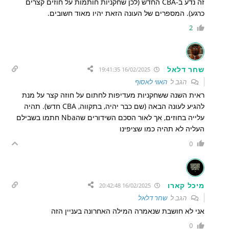
זה נדע ב-CBA החדש (לכן שחקניות חותמות על חוזים קצרים
כרגע). המספרים של העונה הזאת יהיו מאוד חשובים.
2
שחר דלאל
16/02/2025 19:41:35
הגב ל
האווי לאסוף
ראית השנה ששחקניות מעדיפות לחתום על חוזה קצר על מנת
להגיע לעונה הבאה (שם כבר יהיה, בתקווה, CBA חדש). תהיה
עלייה בחוזים, אך לאור הסכם השידורים שהNba חתמו בשבילם
העליה לא תהיה כמו שציפינו
0
מיכל קארו
16/02/2025 20:42:48
הגב ל
שחר דלאל
אני לא חושבת שנאמרה המילה האחרונה בעניין הזה
0