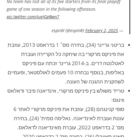
No team has lost all of its five starters from its final playoff
game of one season in the following offseason.
pic.twitter.com/iueJGgBwn7
February 2, 2025
— espnW (@espnW)
בריטני גריינר (34), בחירה מס׳ 1 בדראפט 2013, עוזבת
את פיניקס מרקורי בה שיחקה כל הקריירה ועוברת
לאטלנטה דרים. ב-2014 גריינר זכתה עם פיניקס
באליפות, בנוסף נבחרה 10 פעמים לאולסטאר, ופעמיים
לשחקנית ההגנה של העונה.
טרייד משולש בין פיניקס מרקורי, אינדיאנה פיבר ודאלאס
ווינגס:
סופי קנינגהם (28), עוזבת את פיניקס מרקורי לאחר 6
עונות ועוברת לאינדיאנה. נאליסה סמית' (24), בחירה
מס' 2 בדראפט 2022, עוברת מאינדיאנה לדאלאס.
סאטו סאייבלי (26), בחירה מס' 2 בדראפט 2020,