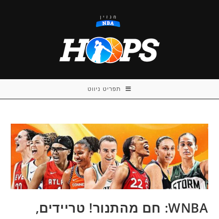
Ski
t
conten
תפריט ניווט
WNBA: חם מהתנור! טריידים,