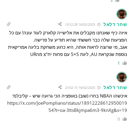
2
שחר דלאל
16/02/2025 19:52:28
איזה כיף שאנחנו מקבלים את אלישייה קלארק לעוד עונה! עם כל
הפציעות שלה כבר חששתי שהיא תודיע על פרישה.
אגב, מי שרוצה לראות אותה, היא כרגע משחקת בליגה אמריקאית
נוספת שנקראת AU, ליגת 5×5 עם פחות יח"צ מהUR
1
שחר דלאל
16/02/2025 23:02:15
איכשהו הNBA בחרו (שוב) באופציה הכי גרועה שיש – קליבלנד
https://x.com/JoePompliano/status/18912228612950019
54?t=oa-3ItsBkjmpa6m3-9knXg&s=19
0