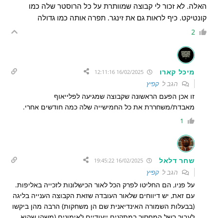
האלה. לא זכור לי קבוצה שמוותרת על כל הרוסטר שלה כמו
קונטיקט. כיף לראות גם את זינגר. תפרה אותה כמו גדולה
2
מיכל קארו
16/02/2025 12:11:16
הגב ל
קפיץ
זו אכן הפעם הראשונה שקבוצה שמגיעה לפלייאוף
מאבדת/משחררת את כל החמישייה שלה כמה חודשים אחרי.
1
שחר דלאל
16/02/2025 19:45:22
הגב ל
קפיץ
על פניו, הם החליטו לפרק הכל לאור הכישלונות לזכייה באליפות.
עם זאת, יש דיווחים שלאור העובדה שזאת הקבוצה הענייה בליגה
(בבעלות השמורה האינדיאנית שם הן משחקות) הרבה מהן ביקשו
לעבור בשל המחסור במתקנים ייעודיים לאימונים (משהו שהוא