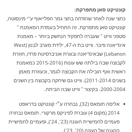
קונטיקט סאן מתפרקת:
כחצי שנה לאחר שהודחה בחצי גמר הפלייאוף ע"י מינסוטה,
קונטיקט סאן מתפרקת. זה התחיל בעמדת המאמנת ־
סטפני ווייט ־ שעברה לתפקיד הנחשק ביותר – מאמנת
אינדיאנה פיבר. ווייט בת ה-47, ילידת מערב לבנון (West
Lebanon) שבאינדיאנה ובוגרת אוניברסיטת פרדו, חוזרת
לקבוצה שבה בילתה שש עונות (2015-2016 כמאמנת
ראשית ואף הובילה את הקבוצה לגמר, וכעוזרת מאמן
בשנים 2011-2014). ווייט גם שיחקה בקבוצה בין השנים
2000-2004. בקיצור ־ ווייט שבה הביתה.
אליסה תומאס (32), נבחרה ע״י קונטיקט בדראפט
2014 (מקום 4) עוברת לפיניקס מרקורי. תומאס נבחרה
פעמיים לחמישיית העונה (23', 24'), ופעמיים לחמישיית
ההגנה של העונה (20', 23').