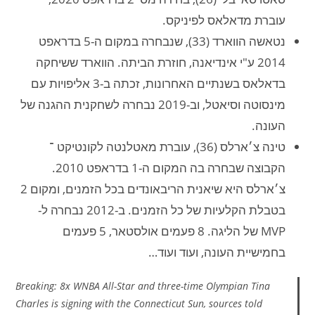
עוברת מדאלאס לפיניקס.
נטאשה הווארד (33), שנבחרה במקום ה-5 בדראפט
2014 ע"י אינדיאנה, חוזרת הביתה. הווארד ששיחקה
בדאלאס בשנתיים האחרונות, זכתה ב-3 אליפויות עם
מינסוטה וסיאטל, וב-2019 נבחרה לשחקנית ההגנה של
העונה.
טינה צ׳ארלס (36), עוברת מאטלנטה לקונטיקט ־
הקבוצה שבחרה בה המקום ה-1 בדראפט 2010.
צ׳ארלס היא שיאנית הריבאונדים בכל הזמנים, ומקום 2
בטבלת הקלעיות של כל הזמנים. ב-2012 נבחרה ל-
MVP של הליגה. 8 פעמים אולסטאר, 5 פעמים
בחמישיית העונה, ועוד ועוד…
Breaking: 8x WNBA All-Star and three-time Olympian Tina
Charles is signing with the Connecticut Sun, sources told