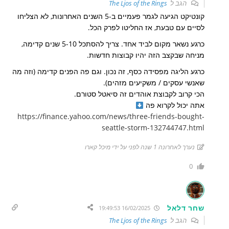
הגב ל
The Ljos of the Rings
קונטיקט הגיעה לגמר פעמיים ב-5 השנים האחרונות, לא הצליחו
לסיים עם טבעת, אז החליטו לפרק הכל.
כרגע נשאר מקום לביד אחד. צריך להסתכל 5-10 שנים קדימה,
מניחה שבקצב הזה יהיו קבוצות חדשות.
כרגע הליגה מפסידה כסף, זה נכון. וגם פה הפנים קדימה (וזה מה
שאנשי עסקים / משקיעים מזהים).
הכי קרוב לקבוצת אוהדים זה סיאטל סטורם.
אתה יכול לקרוא פה
https://finance.yahoo.com/news/three-friends-bought-
seattle-storm-132744747.html
נערך לאחרונה 1 שנה לפני על ידי מיכל קארו
0
שחר דלאל
16/02/2025 19:49:53
הגב ל
The Ljos of the Rings