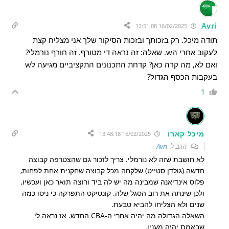
Avri
16/02/2025 12:51:08
תודה מיכל. רק בזכותך ובזכות הסיקור שלך אני מצליח קצת
לעקוב אחרי הw. שאלה: זה נראה די מטורף. זה חורף נורמלי?
ואם לא, מה קרה כאן? קדחת התכנונים התקציביים מגיעה לw
בעקבות הכסף הגדול?
1
מיכל קארו
16/02/2025 13:48:18
הגב ל
Avri
לא חושבת שזה לא נורמלי. צריך לזכור גם שהצטרפה קבוצה
חדשה (גולדן סטייט) שלקחה מכל קבוצה שחקנית אחת לפחות,
פלוס אינדיאנה שמבינה מה יש לה ביד ורוצה תואר כאן ועכשיו,
ולכן שינתה את רוב הסגל שלה. קונטיקט התפרקה כי ניסו כמה
שנים ולא הצליחו להביא טבעת.
השאלה הגדולה מה יהיה אחרי ה-CBA החדש. אז נראה לי
שבאמת יהיה מענין.