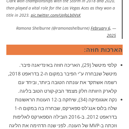
Clark won championships with the Storm in 2018 and 2020,
then played a vital role for the Las Vegas Aces as they won a
title in 2023.
pic.twitter.com/UofaLb0VsK
February 6,
— Ramona Shelburne (@ramonashelburne)
2025
הארכות חוזה:
קלסי מיטשל (29), האריכה חוזה באינדיאנה פיבר.
מיטשל שנבחרה ע"י הפיבר במקום ה-2 בדראפט 2018,
רשמה אשתקד את עונתה הטובה ביותר, וביחד עם
קלארק היוותה חלק מצמד הבק-קורט הטוב בליגה.
נקה אוגוומיקה (34), שיחקה ב-12 העונות הראשונות
שלה בלוס אנג'לס ספארקס, שבחרה בה במקום ה-1
בדראפט 2012. ב-2016 הובילה הספארקס לאליפות
וזכתה ב-MVP של העונה. לפני שנה הדהימה את הליגה