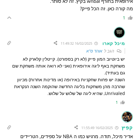
אירופאית בחורף וwnba בקיץ. זה לא סותר.
מה קורה כאן. זה הכל פייק?
1
מיכל קארו
16/02/2025 11:49:32
הגב ל
אוהד ס"א
יש ביוטיוב המון פייק (לא רק בספורט). קייטלין קלארק לא
משחקת באף ליגה אירופאית (ואני לא רואה אותה משחקת שם
גם בעתיד).
השנה יש פחות שחקניות באירופה (או מדינות אחרות) מכיוון
שהרבה מהן משחקות בליגה החדשה שהוקמה השנה הנקראת
Unrivaled, שהיא ליגה של שלוש על שלוש.
1
קפיץ
16/02/2025 11:55:49
אדיר מיכל, תודה. מרגיש כמו ה NBA על ספידים, הטריידים