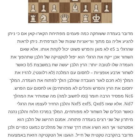
מדובר בעמדה ששוחקה כמה פעמים מפתיחת הקארו-קאן אם כי ניתן
להגיע אליה גם מתוך ווריאציות שונות של הצרפתית. ניתן לראות
שהרגלי ב e5 לא מוגן והפרש פשוט יכול לקחת אותו. אלא שאם
השחור אכן ייקח את הרגלי הוא יפול לטקטיקה של הלבן שתהפוך את
העמדה שלו לטובה יותר: הרץ הלבן יעשה שח במשבצת b5 כאשר
לשחור ארבע אופציות – לחסום עם המלכה (לא רלוונטי), להזיז את
המלך (לא חכם לאור העובדה שהלבן הולך לפתוח את העמדה, המלך
יחסום את הרץ והפרש והכלים לא מפותחים) או לחסום עם הפרש.
Nc6 מפסיד הרבה חומר (נסו לחשוב למה) מה שמותיר את המהלך
Nd7. אלא שאז Nxf5 exf5, Qxd5 והלבן החזיר לעצמו את הרגלי
כאשר הכלים של השחור לא מפותחים, המלך במרכז הלוח והלבן נהנה
מיתרון של שני רצים בעמדה פתוחה. אמנם ההישג של הלבן הוא
אסטרטגי אך הוא השיג אותו דרך שורה של מהלכים כמעט כפויים ולכן
מדובר בהקרבה טקטית של חייל. הגענו אל הטקטיקה הזאת באמצעות