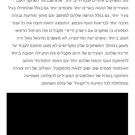
מול משחקים איטיים ועמדתיים יותר. אלא שבניגוד לשחקני העבר,
הצעירים של ההווה בוגרים יותר ומנוסים יותר גם בגלל שהתחילו בגיל
צעיר יותר, גם בגלל הגישה שלהם למחשב וגם מתוך מודעות גבוהה
הרבה יותר לבריאות הגוף והנפש. התופעה הזאת חוצה את כל ענפי
הספורט בו שחקנים עם כישרון חייזרי מקבלים את הטיפול הרפואי
הטוב ביותר, עושים יוגה ומדיטציה, לא מעשנים (מיכאל טאל היה
מעשן במהלך המשחקים שלו) ומקדישים לא מעט מזמנם לעבוד על
הריכוז שלהם. הצעירים של היום מקבלים את החבילה הטובה ביותר
לתחזוקת הגוף והמוח שלהם ויחד עם האופי התחרותי והרעב
האינסופי מנסים שוב ושוב לצאת מהמקובל. השילוב של רוח צעירה
ותחזוקה בוגרת של האלמנטים המובילים להצלחה, משפיעה
ומחלחלת לכל הפינות ה"זקנות" של עולם השחמט.