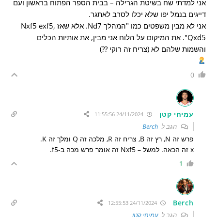
אני למדתי שח בשיטת הגרילה – בבית הספר הפתוח בראשון ועם
דייגים בנמל יפו שלא יכלו לסרב לאתגר.
אני לא מבין משפטים כמו "המהלך Nd7. אלא שאז Nxf5 exf5,
Qxd5". את המיקום על הלוח אני מבין, את אותיות הכלים
והשמות שלהם לא (צריח זה רוקי ??)
0
עמיחי קטן
24/11/2024 11:55:56
הגב ל
Berch
פרש זה N, רץ זה B, צריח זה R, מלכה זה Q ומלך זה K.
x זה הכאה. למשל – Nxf5 זה אומר פרש מכה ב-f5.
1
Berch
24/11/2024 12:55:53
הגב ל
עמיחי קטן