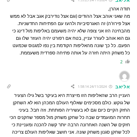
תודה אהרן,
מה שאני אוהב אצל ההודים (וגם אצל נודירבק אגב אבל לא ממש
אצל פירוז'ה) זה האגרסיביות ולהעז עם הפתיחות החדשניות.
מהבחינה הזו אני צופה שלא יהיה משעמם באליפות מול דינג כי
גם הוא אוהב לעורר עניין, בטח אם רפורט יהיה העוזר שלו גם
הפעם. כל כך שונה מהאליפות הקודמת בין נפו למגנוס שכמעט
כל משחק היתה חזרה על אותה פתיחה ספרדית משעממת.
2
אליאב
24/11/2024 1:58:14
העניין הרב שהאליפות הזו מייצרת היא בעיקר בשל גילו הצעיר
של גוקש. כולם מסכימים שאלוף העולם המכהן הוא לא השחקן
החזק הקיים כיום וגם לא בעשיריה הפותחת. וזה חבל. בעיני
תחרות המועמדים שבה כל שחקן משחק מול מספר שחקנים הכי
חזקים של השנה האחרונה הרבה יותר קשה להכנה ומעניינת כי
לכל שחקן סגנון משחק שונה. אני חושב שאליפות העולם צריכה