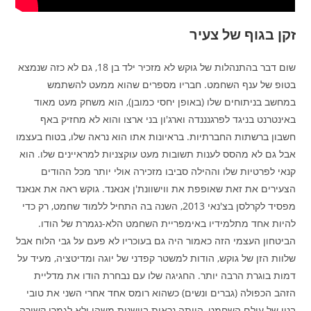
זקן בגוף של צעיר
שום דבר בהתנהלות של גוקש לא מזכיר ילד בן 18, גם לא כזה שנמצא
בטופ של ענף השחמט. חבריו מספרים שהוא ממעט להשתמש
במחשב בניתוחים שלו (באופן יחסי כמובן), הוא משחק מעט מאוד
באינטרנט בניגד לפרגנננדה וארג'ון בני ארצו והוא לא מחזיק באף
חשבון ברשתות החברתיות. בראיונות אתו הוא נראה שלו, בטוח בעצמו
אבל גם לא מהסס לענות תשובות מעט עוקצניות למראיינים שלו. הוא
קנאי לפרטיות שלו וההילה סביבו מזכירה אולי יותר מכל ההודים
הצעירים את זאת שאופפת את ווישוונת'ן אנאנד. גוקש ראה את אנאנד
מפסיד לקרלסן בצ'נאי 2013, השנה בה התחיל ללמוד שחמט, רק כדי
להיות אחד מתלמידיו באימפריית השחמט הלא-נגמרת של הודו.
הביטחון העצמי הזה כאמור היה גם בעוכריו לא פעם על גבי הלוח אבל
שלוות הזן של גוקש, הודות למשטר קפדני של יוגה ומדיטציה, מעיד על
דמות בוגרת הרבה יותר. החגיגה שלו עם נבחרת הודו את מדליית
הזהב הכפולה (גברים ונשים) כשהוא רומס אחד אחרי השני את טובי
בניו של עולם השחמט, הייתה נראית ביישנית משהו ולא לגמרי קשורה