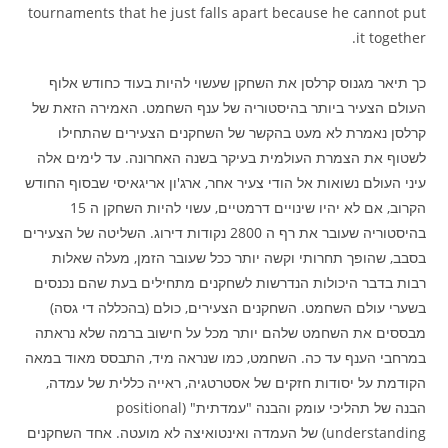
tournaments that he just falls apart because he cannot put
it together.
כך תיאר מגנוס קרלסן את השחקן שעשוי להיות בעוד כחודש אלוף
העולם הצעיר ביותר בהיסטוריה של ענף השחמט. האמירה הזאת של
קרלסן נאמרת לא מעט בהקשר של השחקנים הצעירים שהתחילו
לשטוף את הצמרת העולמית בעיקר בשנה האחרונה. עד לימים אלה
עיני העולם נשואות אל הודי צעיר אחר, ארג'ון אריגאיסי שבסוף החודש
הקרוב, אם לא יהיו שינויים דרמטיים, עשוי להיות השחקן ה 15
בהיסטוריה שעובר את רף ה 2800 נקודות דירוג. השליטה של הצעירים
בסבב, שהופך תחרותי וקשה יותר ככל שעובר הזמן, מעלה שאלות
רבות בדבר היכולות הנדרשות לשחקנים מתחילים בעת שהם נכנסים
בשערי עולם השחמט. השחקנים הצעירים, כולם (בהכללה די גסה)
מבססים את השחמט שלהם יותר מכל על חישוב ברמה שלא נראתה
במרחבי הענף עד כה. השחמט, כמו שנראה מיד, התבסס מאוד במאה
הקודמת על יסודות חזקים של אסטרטגיה, ראייה כללית של עמדה,
הבנה של תהליכי עומק והבנה "עמדתית" (positional
understanding) של העמדה ואינטואיצה לא מועטה. אחד השחקנים