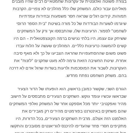
בצורה פשוטה ואלגנטית על עקרונות שחמטאיים רבים שהיו מובנים
מאליהם עבור כולם. המשחק שלו כלל מהלכים לא צפויים, הקרבות
תמוהות, קידום רגלים שנראה חסר משמעות ובחירות עמדתיות
שיגרמו לשערות הבודדות של כל מורה בשיטת "בית הספר הרוסי
לשחמט" לסמור. הרעיונות שלו, שהתבססו אך ורק על המשחקים
ששיחק עם עצמו, היו בלתי נגישים ברמה הקונצפטואלית – הם היו
קשים להמשגה כרעיונות כלליים. המהלכים שעשה על הלוח עבדו
פשוט משום שההסתעפויות שהראה הצביעו על כך ולא מאף סיבה
אחרת. שיטת החשיבה הזאת גרמה ללא מעט שחקנים "לזנוח" את
העקרונות, לשבור את המוסכמות ולרעות בשדות שרגל אדם לא דרכה
בהם. משחק השחמט נפתח מחדש.
הגורם השני, שקשור כמובן בראשון, הוא הופעתו של הדור הצעיר
שבראשו עכשיו עומד גוקש. השחקנים הצעירים מתבססים על חישוב
מהיר ואפקטיבי יותר מכל אספקט אחר של המשחק ואלפי המשחקים
שהם משחקים באינטרנט בפורמטים מהירים רק מגבירים את
האלמנט הזה אצלם. מרבית השחקנים הצעירים, בכל הדורות, היו
מתקיפים חסרי פחד שהעדיפו להיכנס לווריאנטים מסובכים והתקשו