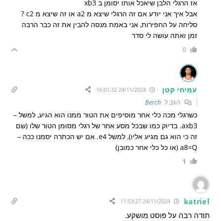
אז הרגלי הלבן שיאכל אותו יסומן ב xb3
אבל איך אני יודע אם זה הרגלי שיצא מ a2 או זה שיצא מ c2 ?
סליחה על החפירות, אני באמת מנסה להבין את זה כבר הרבה
זמן ואתה עושה לי סדר
0
עמיחי קטן
24/11/2024 16:01:32
הגב ל
Berch
כשרגלי מכה כלי אחר מוסיפים את הטור ממנו הוא הגיע, למשל –
axb3. בדיוק כמו שבכל מסע אחר של רגלי מסומן הטור שלו (שם
זה כי הוא גם מגיע אליו), למשל e4. אם יש הכתרה יסמנו ככה –
a8=Q (או כל כלי אחר כמובן)
1
katriel
24/11/2024 11:53:27
תודה רבה על פוסט מושקע.