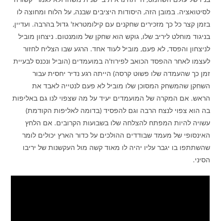
לסיטואציה. במובן הזה, היסודות היציבים שבנה, על הלוח ומחוצה לו
בזמן קצר כל כך מזכירים שחקנים עם קילומטראז' גדול בהרבה. ועדיין,
בניגוד מוחלט ליריב שלו, גוקש הוא שחקן של מומנטום. ניצחון מוביל
לניצחון והפסד, לא פעם, מוביל לעוד אחד. הרגע שבו הצליח לחזור
לעצמו לאחר ההפסד הכואב לפירוז'ה במועמדים (הוביל ונכנס לבעיית
זמן כך שהעמדה שלו פשוט קרסה) הייתה רגע נדיר יחסית עבור
השחקן שהמשחק המסוכן שלו מוביל לא פעם לנטייה לאבד את
הראש. אם המקרה של המועמדים יעיד על מה שצפוי לנו גם באליפות
בה הוא צפוי לנצח הרבה וגם להפסיד (בדומה לאליפות הקודמת)
עשויה להיות המפתח להצלחה שלו בשבועות הקרובים. אם הלחץ
האינסופי של מעמד שבודדים ההולכים על כדור הארץ יכולים לומר
שהשתתפו בו יגבר עליו יהיה לו מאוד קשה מול העקשנות של יריבו
הסיני.