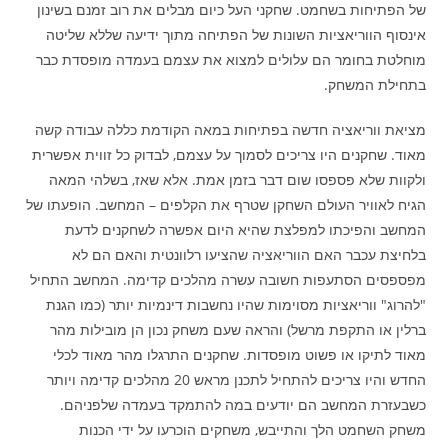
של הפתיחות בשחמט. שחקני העל כיום מבלים את רוב זמנם בשינון
אינסוף הווריאציות השונות של הפתיחה מתוך ידיעה שללא שליטה
מוחלטת בחומר הם עלולים למצוא את עצמם בעמדה מופסדת כבר
בתחילת המשחק.
מציאת ווריאציה חדשה בפתיחות במאה הקודמת כללה עבודה קשה
מאוד. שחקנים היו צריכים לסמוך על עצמם, לבדוק כל זווית אפשרית
ולקוות שלא פספסו שום דבר בזמן אמת. אלא שאז, בשלהי המאה
הגיח לאוויר העולם השחקן שטרף את הקלפים – המחשב. הופעתו של
המחשב והפיכתו למפלצת שהיא היום אפשרה לשחקנים לדעת
בלחיצת עכבר האם הווריאציה שהציעו רלוונטית והאם הם לא
מפספסים הסתעפות חשובה עשרה מהלכים קדימה. המחשב התחיל
"להרוג" ווריאציות מסוימות שהיו נחשבות דינמיות יותר (כמו הגנת
ברלין או התקפת מרשל) והראה שעם משחק נכון הן מובילות מהר
מאוד לתיקו או פשוט מופסדות. שחקנים התרגלו מהר מאוד לכלי
החדש והיו צריכים להתחיל לתכנן מראש 20 מהלכים קדימה ויותר
כשבעזרת המחשב הם יודעים במה להתמקד בעמדה שלפניהם.
משחק השחמט הלך והתייבש, משחקים הוכרעו על ידי הכנות