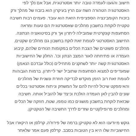
חישוב והגענו לעמדה טובה יותר אסטרטגית, אבל אם נלך לפי
האסטרטגיה הטהורה השח עם הרץ בעיקרון הוא בזבוז של מהלך ורק
בזכות הקומבינציה הספציפית הזאת הוא עובד. פעמים רבות חשיבה
טקטית לוקחת בחשבון מהלכים שאסטרטגית הם טעות ומראה
הסתעפות קונקרטית שמובילה ליתרון אך ורק בסיטואציה הנתונה.
החישוב האסטרטגי לעומת זאת לוקח בחשבון גם מהלכים שקטים,
מהלכים פשוטים של הצבת הכלים במקומות הנוחים שלהם, קיבוע
העמדה או פתיחתה לאור המצב הנתון וכו'. החלק של החישוביות
האסטרטגית קשה יותר לשחקנים מתחילים (כולל עבדכם הנאמן)
שמעדיפים למצוא הסתעפות שתוביל ישר לייתרון. ברמות הגבוהות
לעומת זאת רוב הזמן מוקדש לבדיקה חוזרת ונשנית של מהלכים
והאימפקט שיכול להיות להם על המשחק וניתוח אסטרטגי בכלים
שונים להבין לאן העמדה הולכת וכיצד של להוביל אותה. חשיבה
שכזאת לוקחת בחשבון מושגים כמו טמפו, שטח, חוזקה של הכלים
ומהלכים פרופילקטיים שזרים לדרך החשיבה של הטקטיקן.
גוקש מיודענו הוא לא טקטיקן ברמה של פירוז'ה, קרלסן או היקארו אבל
החישוביות שלו היא בין הטובות בסבב. קרלסן פעם אמר שלאחר