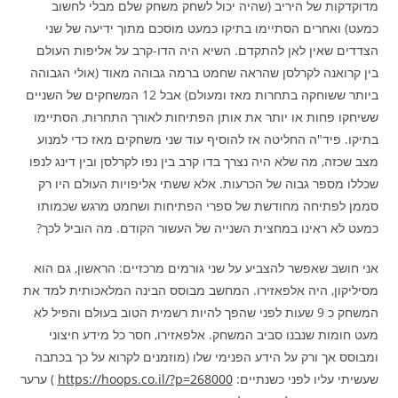
מדוקדקות של היריב (שהיה יכול לשחק משחק שלם מבלי לחשוב
כמעט) ואחרים הסתיימו בתיקו כמעט מוסכם מתוך ידיעה של שני
הצדדים שאין לאן להתקדם. השיא היה הדו-קרב על אליפות העולם
בין קרואנה לקרלסן שהראה שחמט ברמה גבוהה מאוד (אולי הגבוהה
ביותר ששוחקה בתחרות מאז ומעולם) אבל 12 המשחקים של השניים
ששיחקו פחות או יותר את אותן הפתיחות לאורך התחרות, הסתיימו
בתיקו. פיד"ה החליטה אז להוסיף עוד שני משחקים מאז כדי למנוע
מצב שכזה, מה שלא היה נצרך בדו קרב בין נפו לקרלסן ובין דינג לנפו
שכללו מספר גבוה של הכרעות. אלא ששתי אליפויות העולם היו רק
סממן לפתיחה מחודשת של ספרי הפתיחות ושחמט מרגש שכמותו
כמעט לא ראינו במחצית השנייה של העשור הקודם. מה הוביל לכך?
אני חושב שאפשר להצביע על שני גורמים מרכזיים: הראשון, גם הוא
מסיליקון, היה אלפאזירו. המחשב מבוסס הבינה המלאכותית למד את
המשחק כ 9 שעות לפני שהפך להיות רשמית הטוב בעולם והפיל לא
מעט חומות שנבנו סביב המשחק. אלפאזירו, חסר כל מידע חיצוני
ומבוסס אך ורק על הידע הפנימי שלו (מוזמנים לקרוא על כך בכתבה
שעשיתי עליו לפני כשנתיים:
https://hoops.co.il/?p=268000
) ערער