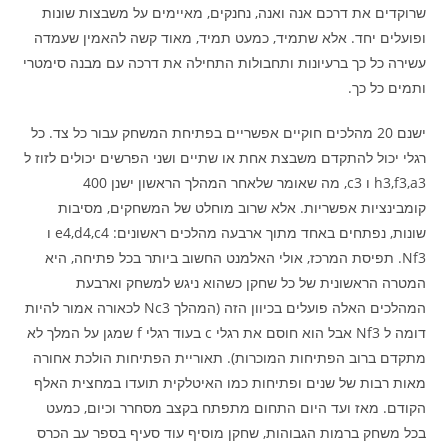
שרוקדים את דרכם אנה ואנה, נחנקים, מאיימים על משבצות שונות
ופועלים יחד. אלא שתמיד, כמעט תמיד, מאוד קשה להאמין שעמדה
עשירה כל כך ברעיונות ותחבולות התחילה את דרכה עם מבנה סימטרי
ותמים כל כך.
ישנם 20 מהלכים חוקיים אפשריים בפתיחת המשחק עבור כל צד. כל
רגלי יכול להתקדם משבצת אחת או שתיים ושני הפרשים יכולים לזוז ל
h3,f3,a3 ו c3, מה שאומר שלאחר המהלך הראשון ישנן 400
קומבינציות אפשריות. אלא שרוב מוחלט של המשחקים, מסיבות
שונות, נפתחים באחד מתוך ארבעה מהלכים ראשונים: e4,d4,c4 ו
Nf3. תפיסת המרכז, אולי האלמנט החשוב ביותר בכל פתיחה, היא
המטרה הראשונית של כל שחקן כשהוא ניגש למשחק וארבעת
המהלכים האלה פועלים בכיוון הזה (המהלך Nc3 לכאורה אמור להיות
דומה ל Nf3 אבל הוא חוסם את רגלי c בעוד רגלי f שמגן על המלך לא
מתקדם ברוב הפתיחות המוכרות). תאוריית הפתיחות הולכת אחורה
מאות רבות של שנים ופתיחות כמו האיטלקית תועדו במחצית האלף
הקודם. מאז ועד היום התחום מתפתח בקצב מסחרר וכיום, כמעט
בכל משחק ברמות הגבוהות, שחקן מוסיף עוד סעיף בספר עב הכרס