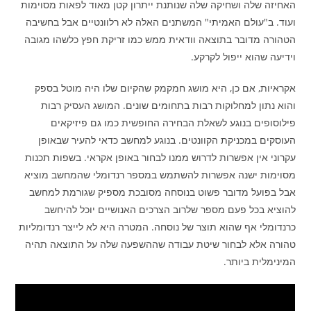
האחיזה שלה ושחיקה שלה שנותנת ייתרון קטן מאוד לפאות מסוימות
ועוד. ב"עולם האמיתי" המשתנים האלה לא רלוונטיים אבל בחשיבה
הטהורה מדובר בתוצאה וודאית ממש כמו זריקת חפץ כלשהו מגובה
וידיעה שהוא ייפול לקרקע.
אקראיות, אם כן, היא מושג חמקמק שהקיום שלו היה מוטל בספק
והוא נתון למחלוקות רבות בתחומים שונים. המושג העסיק רבות
פילוסופים בנוגע לשאלת הבחירה החופשית כמו גם פיזיקאים
העוסקים במכניקת הקוונטים. בנוגע למחשב כדאי להעיר שבאופן
עקרוני אין אפשרות לדרוש ממנו לבחור באופן אקראי. בשפות תכנות
מסוימות ישנה אפשרות להשתמש במספר רנדומלי שהמחשב מוציא
אבל בפועל מדובר פשוט בנוסחה מסובכת מספיק שגורמת למחשב
להוציא בכל פעם מספר שלרוב הצרכים האנושיים יוכל להיחשב
כרנדומלי אף שהוא תוצר של נוסחה. המטרה היא לא לייצר רנדומליות
טהורה אלא לבחור שיטת עבודה שההשפעה שלה על התוצאה תהיה
המינימלית ביותר.