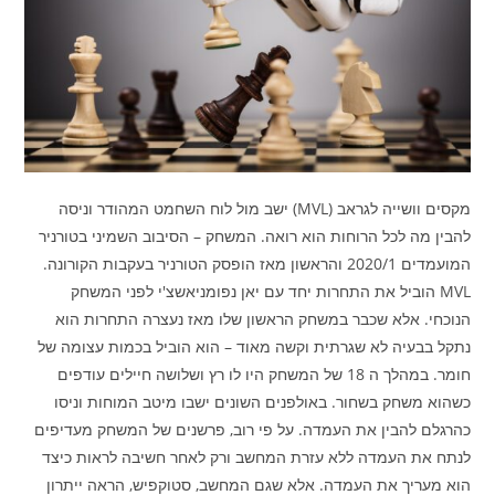
מקסים וושייה לגראב (MVL) ישב מול לוח השחמט המהודר וניסה
להבין מה לכל הרוחות הוא רואה. המשחק – הסיבוב השמיני בטורניר
המועמדים 2020/1 והראשון מאז הופסק הטורניר בעקבות הקורונה.
MVL הוביל את התחרות יחד עם יאן נפומניאשצ'י לפני המשחק
הנוכחי. אלא שכבר במשחק הראשון שלו מאז נעצרה התחרות הוא
נתקל בבעיה לא שגרתית וקשה מאוד – הוא הוביל בכמות עצומה של
חומר. במהלך ה 18 של המשחק היו לו רץ ושלושה חיילים עודפים
כשהוא משחק בשחור. באולפנים השונים ישבו מיטב המוחות וניסו
כהרגלם להבין את העמדה. על פי רוב, פרשנים של המשחק מעדיפים
לנתח את העמדה ללא עזרת המחשב ורק לאחר חשיבה לראות כיצד
הוא מעריך את העמדה. אלא שגם המחשב, סטוקפיש, הראה ייתרון