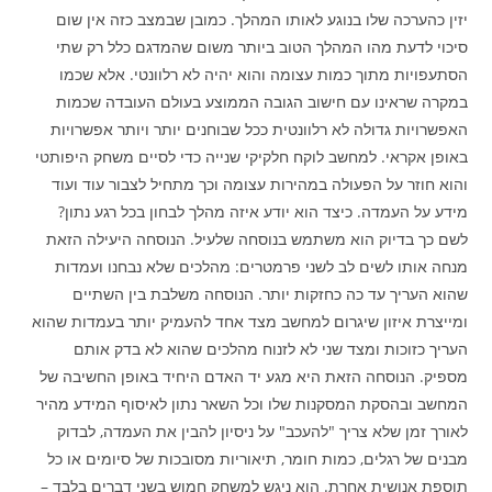
יזין כהערכה שלו בנוגע לאותו המהלך. כמובן שבמצב כזה אין שום
סיכוי לדעת מהו המהלך הטוב ביותר משום שהמדגם כלל רק שתי
הסתעפויות מתוך כמות עצומה והוא יהיה לא רלוונטי. אלא שכמו
במקרה שראינו עם חישוב הגובה הממוצע בעולם העובדה שכמות
האפשרויות גדולה לא רלוונטית ככל שבוחנים יותר ויותר אפשרויות
באופן אקראי. למחשב לוקח חלקיקי שנייה כדי לסיים משחק היפותטי
והוא חוזר על הפעולה במהירות עצומה וכך מתחיל לצבור עוד ועוד
מידע על העמדה. כיצד הוא יודע איזה מהלך לבחון בכל רגע נתון?
לשם כך בדיוק הוא משתמש בנוסחה שלעיל. הנוסחה היעילה הזאת
מנחה אותו לשים לב לשני פרמטרים: מהלכים שלא נבחנו ועמדות
שהוא העריך עד כה כחזקות יותר. הנוסחה משלבת בין השתיים
ומייצרת איזון שיגרום למחשב מצד אחד להעמיק יותר בעמדות שהוא
העריך כזוכות ומצד שני לא לזנוח מהלכים שהוא לא בדק אותם
מספיק. הנוסחה הזאת היא מגע יד האדם היחיד באופן החשיבה של
המחשב ובהסקת המסקנות שלו וכל השאר נתון לאיסוף המידע מהיר
לאורך זמן שלא צריך "להעכב" על ניסיון להבין את העמדה, לבדוק
מבנים של רגלים, כמות חומר, תיאוריות מסובכות של סיומים או כל
תוספת אנושית אחרת. הוא ניגש למשחק חמוש בשני דברים בלבד –