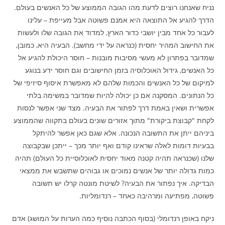
נניח שאנחנו רוצים לדעת מהו הגובה הממוצע של כל האנשים בעולם.
הדרך להגיע אל התוצאה היא אמנם פשוטה אבל מעייפת – עלינו
לעבור כל אחד מבין יושבי כדור הארץ, למדוד את הגובה שלו ולעשות
את החישוב המהיר יחסית (כנראה על ידי מחשב). הבעיה היא, כמובן,
שמדובר בפתרון לא מעשי מסיבות מובנות – חוסר היכולת להגיע אל
כל האנשים, גידול האוכלוסיה בזמן החישובים וגם חוסר ידע בנוגע
למיקום של כל האנשים והכמות שלהם לא מאפשרת איסוף סיזיפי של
כל הנתונים. המסקנה אם כן יכולה להיות שמדובר במשימה בלתי
אפשרית ושאין באמת דרך לפתור את הבעיה. מצד שני אפשר לנסות
לקחת "קבוצת ביקורת" מתוך אזורים שונים בעולם בתקווה שהממוצע
ביניהם ייתן את התשובה הנכונה. אלא שגם כאן אפשר להיתקל
בבעיות דומות לאלה שראינו קודם ואף יותר מכך – ייתכן שבקבוצה
שלנו (שכנראה תהיה קטנה מאוד יחסית לאוכלוסיית כל העולם) תהיה
כמות גדולה יותר של אנשים נמוכים או גבוהים שתשבש את ממצאי
הבדיקה. איך נפתור את הבעיה? לשיטת מונטה קרלו יש תשובה
פשוטה, מפתיעה ומרהיבה כאחד – רנדומליות.
ניקח באופן רנדומלי (בסוף הכתבה נוסיף כמה הערות על המושג) אדם