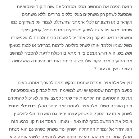
הזאת הפכה את המחשב מכלי מסורבל עם שורות קוד אינסופיות
שמסוגל לשחק רק משחקים בעלי כללים ברורים וללא משתנים
אקראיים או חיצוניים לכלי אימתני שהשתלט לגמרי על משחקים כמו
שחמט או גו ויודע גם לשחק משחקים כמו מונופול, קטאן, פוקר
ומשחקי וידאו. בעיקרון כל אחד יכול לשבת בבית ולבנות לו אלפאזירו
משל עצמו וללמד אותו לשחק סוליטר, לרמות בברידג' או לנצח בטאקי
ושש בש. הוא דורש אמנם ציוד מתאים ויכולת לדעת להסביר למחשב
את החוקים אבל הקוד שלו פשוט ביותר ואת רוב העבודה הוא עושה
בעצמו. איך זה עובד?
נזין אל אלפאזירו עמדת שחמט ונבקש ממנו להעריך אותה. ראינו
בפעם הקודמת שסטוקפיש יגש למשימה יתחיל לבדוק באובססיביות
את כל ההסתעפויות הקיימות עד שיגיע למצב שהוא לא יכול להתקדם
וייתן הערכה משלו. אלפאזירו לעומת זאת יבחר מהלך
רנדומלי
ויתחיל
לשחק אותו עד הסוף. המשחק עצמו יהיה גם הוא רנדומלי לחלוטין
ויוביל את המחשב בסוף לתוצאה – ניצחון, הפסד או תיקו. ברגע הזה
הוא יחזור אל עמדת ההתחלה וישחק עוד משחק כשהפעם הוא מנתח
מהלך אחר. גם אז הוא יגיע עד הסוף ויגיע לתוצאה כלשהי אותה הוא