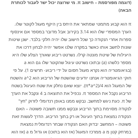
(דוגמה מפורסמת – חישוב π. מי שרוצה יכול ישר לעבור לכותרת
הבאה)
π הוא קבוע מתמטי שמתאר את היחס בין היקף מעגל לקוטר שלו.
הערך המספרי שלו הוא 3.14 בקירוב אבל מדובר במספר אם אינסוף
ספרות אחרי הנקודה כך שכל חישוב שלו יהיה חלקי בלבד. ישנן שיטות
שונות לחשב אותו כאשר במקרה שלנו אפשר יהיה לבחון דרכו את
היעילות של שיטת מונטה קרלו. נשרטט ריבוע שאורך הצלע שלו היא
מספר כלשהו (a) ובתוכו נשרטט עיגול שהקוטר שלו גם הוא a
(בגיאומטריה הוא נקרא מעגל חסום על ידי ריבוע- תרשים 1). על פי
חוקי הגיאומטריה אנחנו יודעים שהשטח של הריבוע הוא a^2 והשטח
של המעגל הוא 4/(π*a^2). יוצא שאם נחלק את שטח העיגול בשטח
הריבוע נקבל את המספר π. נכפיל את התוצאה ב 4 ונקבל את הערך
של π. כעת ניגש למחשב. נבקש ממנו באופן רנדומלי לזרוק "חץ"
לנקודה מסוימת בתוך הריבוע ונבקש ממנו תשובה פשוטה – האם
הנקודה נמצאת בתוך העיגול או רק בתוך הריבוע. הדרך לעשות זאת
פשוטה – המחשב יבדוק האם הנקודה שבחר רנדומלית נמצאת
במרחק קטן מ a ממרכז המעגל (אז הוא בתוכו) או גדול מ a (אז הוא