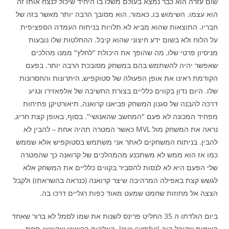
שום עזרה הוא כבר נמצא בעולם משלו בו היחיד שיכול לנצח אותו זה
הוא עצמו. השימוש בו, כאמור, הוא מסובך הרבה יותר מאשר בזה של
חבריו. התוצאות שהוא מביא לא תלויות בניתוח העמדה הספציפית
על הלוח ולא בשום ידע חיצוני שהוא קיבל. ההחלטות שלו נובעות
מניסיון פרטי שלו, מה שהופך את היכולת "לחלץ" ממנו מהלכים
שאפשר יהיה להשתמש בהם במשחק מסובכת הרבה יותר. בפעם
הקודמת ראינו את אופן הפעולה של סטוקפיש, היתרונות והחסרונות
שלו. היום נדון בקווים כלליים בצורת החשיבה של אלפאזירו ונגיע
דרכה להבנה של סגנון המשחק פביאנו קרואנה, תיאורטיקן פתיחות
מפחיד המכונה לא פעם "המחשב שהאנושי". בסוף, באופן קצת חריג,
נראה את המשחק מול MVL כאשר המטרה תהיה אחת – להבין לא
להבין. בניתוח המשחקים לאתר אני משתמש בסטוקפיש אלא שממש
כמו אז הוא ממש לא משתכנע מהמהלכים של קרואנה כך שהמטרה
שלי הפעם היא לא לנסות להסביר בקווים כלליים את המשחק אלא
לגשש קצת באפילה המרהיבה שיצר קרואנה (כנראה בהשראתו) ולקבל
הצצה אל מחוזות שחמט שמעט מאוד כפות רגליים דרכו בה.
ביום הולדתו ה 35 החליט פרינס לשנות את שמו לסמל לא ברור שאחד
השמות שקיבל היה love symbol. האלבום הראשון שהוציא תחת