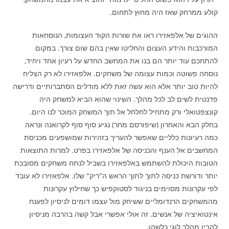
קולע ממרחק שאז היה מחוץ לתחום.
ההוגים של אלפאזירו ראו את שורות הקוד העצומות, הנוסחאות
המורכבות והידע העצום והחליטו שאין בהם שום צורך. במקום
להתחכם עוד יותר הם בנו את המחשב החדש על רעיון אחד ויחיד,
נוסחה פשוטה וכמות עצומה של משחקים. אלפאזירו לא רק הצליח
להיות טוב יותר אלא הוא עשה זאת ללא מודלים הסתברותיים ודרישה
פדנטית לשים לב לכל מהלך. השינוי שהוא הביא למשחק היה
קונצפטואלי ורק מתחיל לחלחל אל תוך המשחק המוכר לנו היום.
בחלק הבא והאחרון (שיפורסם מחר) נגיע סוף סוף לקרואנה ונראה
כמה רעיונות כלליים שאפשר להעריך בזהירות שמושפעים מכניסת
המחשבים אל הענף והכניסה של אלפאזירו בפרט. למרות התוצאות
הטובות היכולת להשתמש באלפאזירו בשביל לנתח משחקים מסובכת
יותר ודורשת כניסה לתוך לתוך הראש ה"ריק" שלו. אלפאזירו לא עובד
לפי עקרונות מסוימים בניגוד לסטוקפיש כך שחילוץ עקרונות
מהמשחקים הרנדומליים ששיחק מול עצמו דומים לניסיון לפענח
אינטואיציה של אנשים. זה אולי אפשרי אבל קשה בהרבה מניסיון
להבין מהלך לוגי כלשהו.