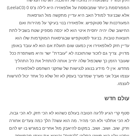
המפורסמת ביותר שמבוססת על אלפאזירו היא לילה צ'ס 0 (LeelaC0)
אלא שבניגוד למודל האב היא עדיין מתקשה מול הגרסאות
המעודכנות של סטוקפיש. אלפאזירו בנוי בעיקר על מהירות ואם
החישוב שלו יהיה יחסית איטי הוא לא יכסה מספיק שטח בשביל לתת
תוצאות טובות. בניגוד לסטוקפיש שבגרסאות המוקדמות שלו הוא
עדיין חזק לאלפאזירו אין כמעט שום תועלת אם הוא לא עובד באופן
מדויק. צריך גם לזכור שהתוכנה לא "עובדת" ישר והיא משתפרת ככל
שעובר הזמן כך ששכפול שלה יחייב אותה להתחיל את כל התהליך
מחדש. אין לי מידע בנוגע לנגישות של שחקני השחמט לאלפאזירו
עצמו אבל אני מעריך שמדובר בעסק לא זול שלא כל אחד יכול להרשות
לעצמו.
עולם חדש
סטף קרי הגיע לליגה הטובה בעולם כשהוא לא הכי חזק, לא הכי גבוה,
לא הכי אתלטי ולא הכי מהיר. מה הוא עשה? הלך כמה צעדים אחורה
וזרק. שוב. ושוב. ושוב. במקום להיאבק מול אחרים במגרש בו יש להם
ייתרון עליו הוא פשוט החליט "לרמות" והוציא את עצמו מהמשחק,