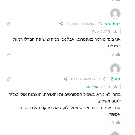
shahar
06/06/2022 15:41:22
הגב ל
Zivo
אני בעד טורניר באינטרנט, אבל אני מניח שיש פה הבדלי רמות
רציניים…
0
Zivo
06/06/2022 16:31:49
הגב ל
shahar
ברור. לא נורא, בשביל הספורטיביות והאוירה. חוצמזה אולי נצליח
לגנוב משחק,
אם דיקמבה ניצח את סיאטל ולוקה את פניקס פעם ב… זה
אפשרי
0