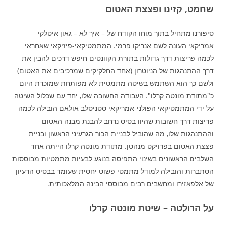
שחמט, קזינו ופצצת האטום
סיפורנו מתחיל בתוך מוחו הקודח של – איך לא – גאון איטלקי
אמריקאי העונה לשם אנריקו פרמי. המתמטיקאי-פיזיקאי שאחראי
לכמה פריצות דרך גדולות בתורת הקוונטים חיפש דרכים להבין את
דרך ההתנהגות של הניוטרון (אחד החלקיקים שמרכיבים את האטום)
ולשם כך הוא השתמש בשיטה מתמטית לא מפותחת שמוכרת היום
כ"מתודת מונטה קרלו". העבודה החשובה שלו, יחד עם שכלול השיטה
על ידי המתמטיקאי הפולני-אמריקאי סטניסלב אולאם הובילה לכמה
פריצות דרך חשובות שהיוו בסיס נרחב להבנת מבנה האטום
וההתנהגות שלו, מה שהוביל לבניית הכור הגרעיני הראשון ובניית
פצצת האטום בפרויקט מנהטן. מתודת מונטה קרלו הייתה אחד
השלבים הראשונים בשינוי התפיסה בנוגע לבעיות מתמטיות מבוססות
הסתברות והובילה למודל מתמטי פשוט יחסית שעומד בבסיס הרעיון
של אלפאזירו ומחשבים רבים מבוססי הבינה המלאכותית.
על הרולטה – שיטת מונטה קרלו