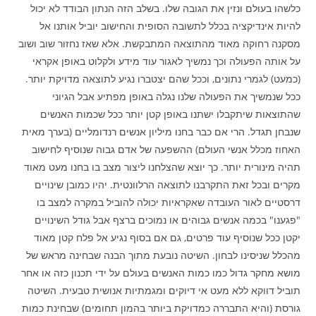
כלשהו בעולם ונזין את הגובה שלו. בשלב הזה הנתון הבודד לא יכול
להיות אינדיקציה בכלל לתשובה הסופית והחישוב יוביל אותנו אל
מסקנה רחוקה מאוד מהתוצאה המתבקשת. אלא שאז נחזור שוב ושוב
על אותה הפעולה וכך נמשיך לאגור עוד מידע ולקלוט באופן אקראי
(כמעט) לגמרי נתונים, וככל שהם יצטברו נגיע לתוצאה מדויקת יותר.
ככל שנמשיך את הפעולה שלנו נגלה באופן מפתיע אבל הגיוני
שהתוצאות שיתקבלו ישתנו באופן קטן יותר ככל שכמות האנשים
שנבחן תגדל. הרי אם כבר בחנו מיליון אנשים רנדומליים (בערך מאית
האחוז מכלל אנשי העולם) ההשפעה של אדם גבוה שנוסיף לחישוב
תהיה מינורית יותר. כך יוצא שהצלחנו ליצור מצב בו בחנו מעט מאוד
מקרים ובכל זאת התקרבנו לתוצאה הרלוונטית. יהיו כמובן שינויים
דרסטיים לאור העובדה שאקראיות יכולה להוביל במקרה למצב בו
"פגענו" בכמה אנשים גבוהים או נמוכים ברצף אבל גודל השינויים
יקטן ככל שנוסיף עוד פרטים, גם אם בסוף נגיע אל פלח קטן מאוד
מהכלל שניסינו לבחון. השיטה נובעת מתוך הבנה שבחינה מראש של
מושא מחקר גדול כמו כמות האנשים בעולם על ידי תכנון כזה או אחר
תוביל דווקא ללא מעט אי דיוקים ומגמתיות אנושית טבעית. השיטה
גורסת (והיא התבררה כמדויקת ביותר בהמון תחומים) שבחינת כמות