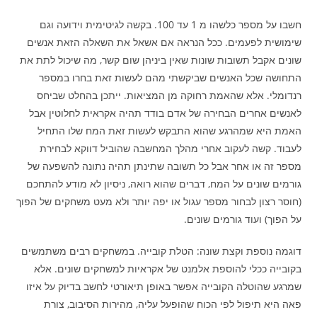
חשבו על מספר כלשהו מ 1 עד 100. בקשה לגיטימית וידועה וגם
שימושית לפעמים. ככל הנראה אם אשאל את השאלה הזאת אנשים
שונים אקבל תשובות שונות שאין ביניהן שום קשר, מה שיכול לתת את
התחושה שכל האנשים שביקשתי מהם לעשות זאת בחרו במספר
רנדומלי. אלא שהאמת רחוקה מן המציאות. ייתכן בהחלט שביחס
לאנשים אחרים הבחירה של אדם בודד תהיה אקראית לחלוטין אבל
האמת היא שמהרגע שהוא התבקש לעשות זאת המח שלו התחיל
לעבוד. קשה לעקוב אחרי מהלך המחשבה שהוביל דווקא לבחירת
מספר זה או אחר אבל כל תשובה שתינתן תהיה נתונה להשפעה של
גורמים שונים על המח, דברים שהוא רואה, ניסיון לא מודע להתחכם
(חוסר רצון לבחור מספר עגול או יפה יותר ולא מעט משחקים של הפוך
על הפוך) ועוד גורמים שונים.
דוגמה נוספת וקצת שונה: הטלת קובייה. במשחקים רבים משתמשים
בקובייה ככלי להוספת אלמנט של אקראיות למשחקים שונים. אלא
שמרגע שהוטלה הקובייה אפשר באופן תיאורטי לחשב בדיוק על איזו
פאה היא תיפול לפי הכוח שהופעל עליה, מהירות הסיבוב, צורת