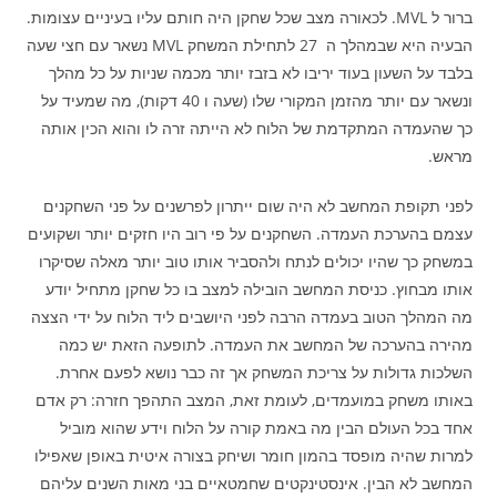
ברור ל MVL. לכאורה מצב שכל שחקן היה חותם עליו בעיניים עצומות.
הבעיה היא שבמהלך ה 27 לתחילת המשחק MVL נשאר עם חצי שעה
בלבד על השעון בעוד יריבו לא בזבז יותר מכמה שניות על כל מהלך
ונשאר עם יותר מהזמן המקורי שלו (שעה ו 40 דקות), מה שמעיד על
כך שהעמדה המתקדמת של הלוח לא הייתה זרה לו והוא הכין אותה
מראש.
לפני תקופת המחשב לא היה שום ייתרון לפרשנים על פני השחקנים
עצמם בהערכת העמדה. השחקנים על פי רוב היו חזקים יותר ושקועים
במשחק כך שהיו יכולים לנתח ולהסביר אותו טוב יותר מאלה שסיקרו
אותו מבחוץ. כניסת המחשב הובילה למצב בו כל שחקן מתחיל יודע
מה המהלך הטוב בעמדה הרבה לפני היושבים ליד הלוח על ידי הצצה
מהירה בהערכה של המחשב את העמדה. לתופעה הזאת יש כמה
השלכות גדולות על צריכת המשחק אך זה כבר נושא לפעם אחרת.
באותו משחק במועמדים, לעומת זאת, המצב התהפך חזרה: רק אדם
אחד בכל העולם הבין מה באמת קורה על הלוח וידע שהוא מוביל
למרות שהיה מופסד בהמון חומר ושיחק בצורה איטית באופן שאפילו
המחשב לא הבין. אינסטינקטים שחמטאיים בני מאות השנים עליהם