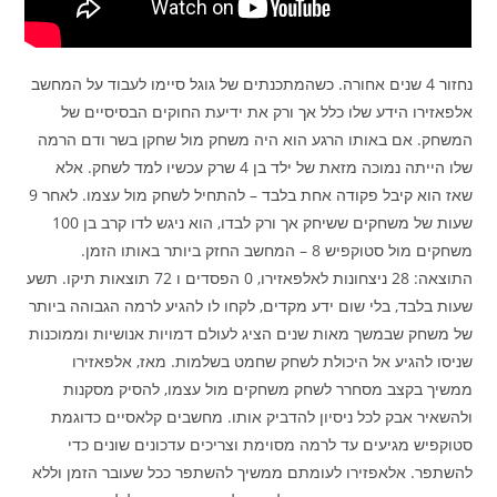
נחזור 4 שנים אחורה. כשהמתכנתים של גוגל סיימו לעבוד על המחשב
אלפאזירו הידע שלו כלל אך ורק את ידיעת החוקים הבסיסיים של
המשחק. אם באותו הרגע הוא היה משחק מול שחקן בשר ודם הרמה
שלו הייתה נמוכה מזאת של ילד בן 4 שרק עכשיו למד לשחק. אלא
שאז הוא קיבל פקודה אחת בלבד – להתחיל לשחק מול עצמו. לאחר 9
שעות של משחקים ששיחק אך ורק לבדו, הוא ניגש לדו קרב בן 100
משחקים מול סטוקפיש 8 – המחשב החזק ביותר באותו הזמן.
התוצאה: 28 ניצחונות לאלפאזירו, 0 הפסדים ו 72 תוצאות תיקו. תשע
שעות בלבד, בלי שום ידע מקדים, לקחו לו להגיע לרמה הגבוהה ביותר
של משחק שבמשך מאות שנים הציג לעולם דמויות אנושיות וממוכנות
שניסו להגיע אל היכולת לשחק שחמט בשלמות. מאז, אלפאזירו
ממשיך בקצב מסחרר לשחק משחקים מול עצמו, להסיק מסקנות
ולהשאיר אבק לכל ניסיון להדביק אותו. מחשבים קלאסיים כדוגמת
סטוקפיש מגיעים עד לרמה מסוימת וצריכים עדכונים שונים כדי
להשתפר. אלאפזירו לעומתם ממשיך להשתפר ככל שעובר הזמן וללא