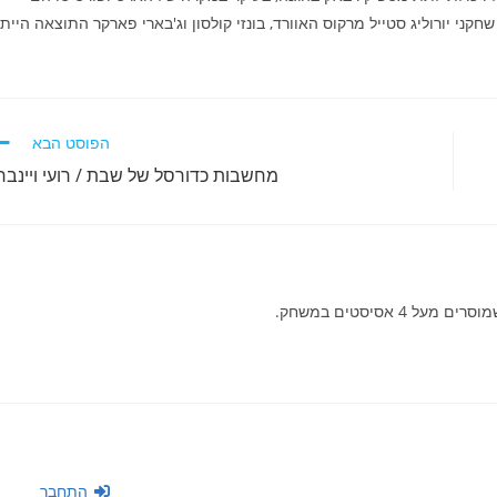
חקני יורוליג סטייל מרקוס האוורד, בונזי קולסון וג'בארי פארקר התוצאה היית
הפוסט הבא
מחשבות כדורסל של שבת / רועי ויינבר
 אסיסטים במשחק.
התחבר