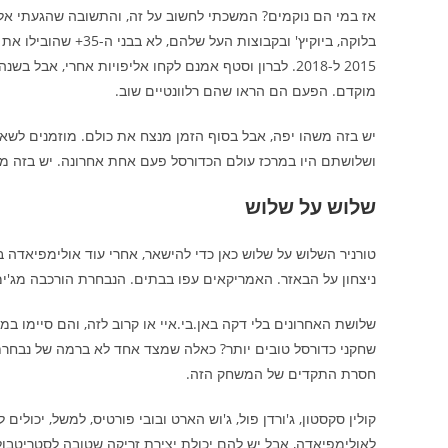
אז במי הם נוקמים? המשכתי לחשוב על זה, והתשובה שהגעתי אליה
בלוקה, ביוקיץ' ובקבו
2015 ל-2018. לברון וסטף אמנם לקחו אליפויות אחרי, אבל
מוקדם. הפעם הם הראו שהם רלוונטיים שוב.
יש בזה משהו יפה, אבל בסוף הזמן מנצח את כולם. מוזמנים לשאו
ושלושתם היו במרכז עולם הכדורסל פעם אחת אחרונה. יש בזה מש
שלוש על שלוש
טורניר השלוש על שלוש כאן כדי להישאר, אחרי עוד אולימפיאדה בל
ניצחון על הבאזר. האמריקאים עפו בבתים. הנבחרת הורכבה מג'ימר פרדט, 15 שנה אחרי השיא, קניון מארי, מארים מדוק
שחקני כדורסל טובים יותר? כאלה שמצד אחד לא ברמה של נבחרת
חסרת התקדים של המשחק הזה.
קולין סקסטון, ג'ורדן פול, ג'וש הארט ובובי פורטיס, למשל, יכו
לאולימפיאדה, אבל יש להם יכולת יצירת זריקה שטובה לסטריטבו