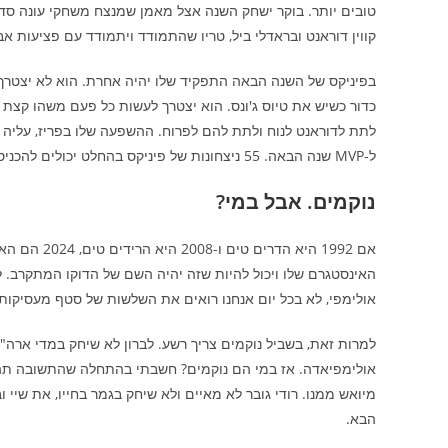
טובים יותר. בוקר ישחק השנה אצל מאמן שמנצח משחקי עונה סד
קווין דוראנט ובראדלי ביל, טריו שהתמודד ויתמודד עם פציעות אבל ק
בפיניקס של השנה הבאה התפקיד שלו יהיה אחרת. הוא לא יצטרך ל
כדור כשיש את טיוס ג'ונס. הוא יצטרך לעשות כל פעם משהו קצת 
ל-MVP שנה הבאה. 55 ניצחונות של פיניקס בהחלט יכולים להכניס אותו לדיון.
נוקמים. אבל במי?
אם 1992 היא 
אולימפי, לא בכל יום אנחנו רואים את השלשות של סטף מעסיקות
אולימפיאדה. אז במי הם נוקמים? חשבתי בהתחלה שהתשובה תהיה 
מיואש ממנו. רודי גובר לא מאיים ולא שיחק בגמר בחייו, את שיי
הבא.