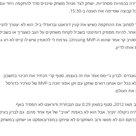
ירה בכמויות מסחריות, ישחק לצד מנהל משחק שיכניס סדר להתקפה ויחד עם
בוצה שסיימה את העונה ב-15:30.
סחוב את ההתקפה כשיש את קווין דוראנט ובראדלי ביל, הוא לא יצטרך להני
אחר, להיות מספיק דומיננטי בשביל לקחת משחקים על הגב כשצריך או בשביל
לתת לדוראנט לנוח ולתת להם לפרוח. ההשפעה שלו בפריז, עליה סטיב קר אמר שהוא ה-Unsung MVP, גורמת לי להאמין שיש לו קייס לא ר
הדרים טים ו-2008 היא הרידים טים, 2024 הם האוונג'רס. לברון ג'יימס אמר את זה בעצמו, סטף קרי הכתיר את הכינוי בחשבון
האינסטגרם שלו ויכול להיות שזה יהיה השם של הדוקו המתקרב. לא בכל יום אנחנו רואים שחקן עם זקן אפור זוכה ב-MVP של טורניר כדורסל
 את העולם.
למרות זאת, בשביל נוקמים צריך רשע. לברון לא שיחק במדי ארה"ב מאז 2012, סטף במאזן 0:29 עם הנבחרת ודוראנט לא הפסיד באף
ניקולה יוקיץ', אבל הוא לא באמת "אויב" של אף אחד מהם. גם לברון בעיק
 וברוקס הם לא פגשו ורוב השחקנים לא שיחקו במונדובאסקט או ישחקו במשחק