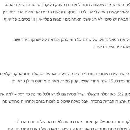
 היא הזמן. כשהעונה תתחיל אנחנו נתעסק בעיקר בטייטום, בשיי, ביאניס,
צות העל שלהם, לא בבני ה-35+ שהובילו את האמריקאים האלה לזהב. לברון, סטף ודוראנט הגדירו את עולם הכדורסל בין
 בשנה הבאה יש סיכוי לא רע ששני האחרונים ייפגשו בפליי-אין או בסיבוב פלייאוף
ל את רפאל נדאל. שלושתם על חוזי עתק וכנראה לא ישחקו ביחד שוב,
הו יפה ועצוב כאחד.
י אירועים מיוחדים. וורת'י דה יונג, שפעם חגג על ישראל ביורובאסקט, קלע ס
ס ודילן טראוויס.
שלושת האחרונים בלי דקה באן.בי.איי או קרוב לזה, והם סיימו במאזן 5:2. כאן עולה השאלה, שרלוונטית גם לארץ ולכל מדינת כדורסל – למה אין
 ארצות הברית בהכרח, אבל כאלה שיכולים לזכות בזהב ולהרוויח מהחשיפה
לים לקחת זהב בסטייל. אף אחד מהם כנראה לא ברמה של נבחרת ארה"ב
ל ויכולת לתת מספיק רבאק בהגנה, בעיקר במקרה של הארט ופורטיס. הם