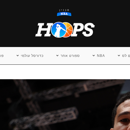
 לס
NBA
ספורט אחר
כדורסל עולמי
פו