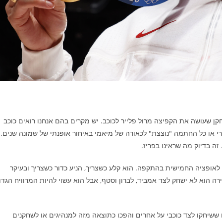
 שעושה את הקפיצה מרול פלייר לכוכב. יש מקרים בהם אנחנו רואים כוכב
לאורי או כל החתמה "נוצצת" לכאורה של מיאמי באיחור אופנתי של שמונה שנים.
זה בדיוק מה שראינו בפריז.
יסטים במשחק העונה, הפך לאופציה החמישית בהתקפה. הוא קלע כשצריך, הניע כדור כשצריך ובעיקר
הוא לא ישחק לצד אמביד, לברון וסטף, אבל הוא עשוי להיות המרוויח הגדו
ובי בראיינט ב-2008 שמענו על כוכבים ששיחקו לצד כוכבי על אחרים והפכו כתוצאה מזה למנהיגים או לשחקנים