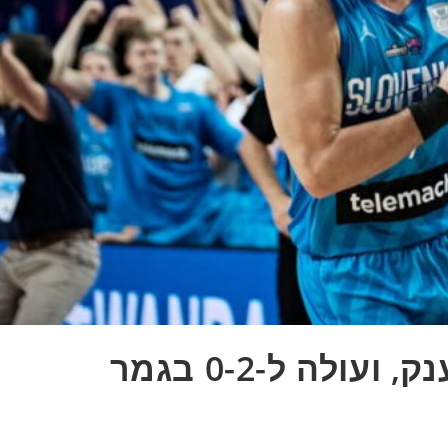
דאלאס מנצחת בדרמת ענק, ועולה ל-0-2 בגמר