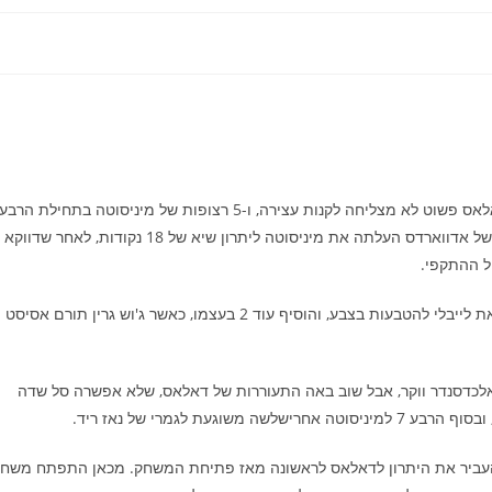
אבל בהתחלה מיניסוטה שלטה לחלוטין במשחק, כשההגנה של דאלאס פשוט לא מצליחה לקנות עצירה, ו-5 רצופות של מיניסוטה בתחילת הרבע
השני העלו אותה ליתרון דו ספרתי. היתרון המשיך לתפוח ושלשה של אדווארדס העלתה את מיניסוטה ליתרון שיא של 18 נקודות, לאחר שדווקא
ל ההתקפי.
לקראת סוף הרבע השני דאלאס התעוררה, דונצ'יץ' מצא פעמיים את לייבלי להטבעות בצבע, והוסיף עוד 2 בעצמו, כאשר ג'וש גרין תורם אסיסט
של מקדניאלס ואלכדסנדר ווקר, אבל שוב באה התעוררות של דאלאס, שלא אפשרה סל שדה
 העביר את היתרון לדאלאס לראשונה מאז פתיחת המשחק. מכאן התפתח משח