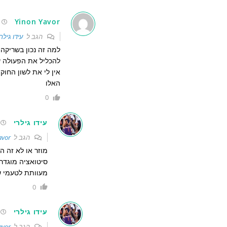
Yinon Yavor
הגב ל
עידו גילרי
למה זה נכון בשריקה
להכליל את הפעולה 
אין לי את לשון החוק
האלו
0
עידו גילרי
הגב ל
avor
מוזר או לא זה ה
סיטואציה מוגדר
מעוותת לטעמי ש
0
עידו גילרי
הגב ל
avor