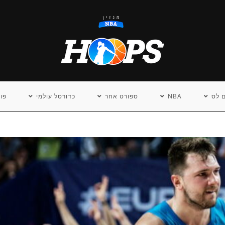
 לס
NBA
ספורט אחר
כדורסל עולמי
פו