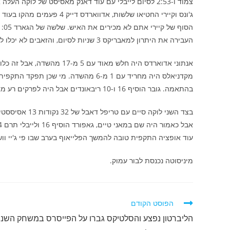
צמוד ו-2:53 לסיום לייבלי עם עוד דאנק מאסיסט של לו
העבירה את היתרון למאבריקס 3 שניות לסיום, והזאבים לא יכלו לעשות יותר מאשר לייצר שלשת התאבדות לנאז ריד שלא נכנסה.
בהתאמה. גובר הוסיף 16 ו-10 ריבאונדים אבל היה לפרקים רע מאוד בהגנה.
עוד אופציה התקפית טובה להמשך הפלייאוף בערב שבו פי ג'יי וושי
מיניסוטה נכנסת לבור עמוק.
לקרוא
הפוסט הקודם
מאמרים
הליברטון נפצע והסלטיקס גברו על הפייסרס במשחק השני
נוספים