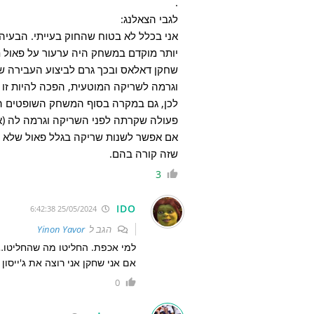
.
לגבי הצאלנג:
אני בכלל לא בטוח שהחוק בעייתי. הבעיה
יותר מוקדם במשחק היה ערעור על פאול 
שחקן דאלאס ובכך גרם לביצוע העבירה 
וגרמה לשריקה המוטעית, הפכה להיות זו 
לכן, גם במקרה בסוף המשחק השופטים היו
פעולה שקרתה לפני השריקה וגרמה לה (או
אם אפשר לשנות שריקה בגלל פאול שלא ז
שזה קורה בהם.
3
IDO
25/05/2024 6:42:38
הגב ל
Yinon Yavor
למי אכפת. החליטו מה שהחליטו…
אם אני שחקן אני רוצה את ג'ייסון
0