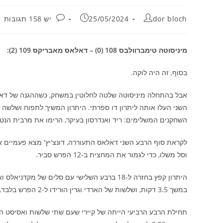
מחבר:
פורסם:
תגובות:
dor bloch
25/05/2024
יש 158 תגובות
מיניסוטה טימברוולבס 108 (0) – דאלאס מאבריקס 109 (2):
בסוף, זה היה לוקה.
השחקנים המשלימים: ריד ואנדרסון בעיקר, הרימו את מרבית הנט
וסל משלו, כדי לגמור את המחצית ב-12 הפרש סביר.
היתרון קפץ בחזרה ל-18 ברבע השלישי עם סלים 
במשך 3.5 דקות, ושלשות של הארדי וגרין הורידו ל-2 הפרש בלבד, ובסוף הרבע 7 למיניסוטה אחרישלשה משוגעת לגמרי של נאז ריד.
תחילת הרבע הרביעי הייתה של קיירי שעם שתי שלשות ואסיסט