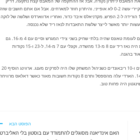
קה העלה את המאבס ליתרון נקודה, אבל אז ההתקפה של המאבס קצת נתקעה, דריק
ג'ונס וקיירי החטיאו שלשות, אדווארדס דייק 4 פעמים מהקו בעוד קיירי עשה 0-2 לא אופייני, והיתרון חוזר למארחים. אבל אם אתם חושבים שזה
הסוף של קיירי אתם לא מכירים את האיש. שלשה של הגארד 1:05 הורידה ל-2 הפרש, מקדניאלס איבד כדור, ואחריו אדווארדס ושלשה של לוקה
אנתוני אדוארדס היה חלש מאוד עם 5 מ-17 מהשדה, אבל זה כלום לעומת טאונס שהיה בלתי שחיק בשני צידי המגרש וסיים עם 4 מ-16. גם
מקדניאלס היה מחריד עם 1 מ-6 מהשדה. מי שכן תפקד התקפית היה נאז ריד עם 8 מ-13 מהשדה, וקונלי עם 7 מ-14, ל-23 ו-15 נקודות
בצד השני לוקה סיים עם טריפל דאבל של 32 נקודות 13 אסיססטים ו-10 ריבאונדים כשניהול המשחק שלו היה לפרקים מענג. ארווינג הוסיף 20
אבל כאמור היה שם במאני טיים, גאפורד הוסיף 16 ולייבלי תרם 14. הארדי עלה מהספסל ותרם 8 נקודות חשובות מאוד כאשר דאלאס מרוויחה
נגטון היה פחות טוב.
הפוסט הבא
האם אינדיאנה מסוגלים להתמודד עם בוסטון בלי האליברטו