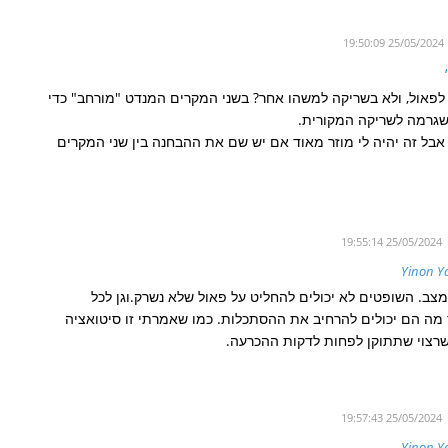
25/05/2024 19:50:09
 לפאול, ולא בשריקה למשהו אחר? בשני המקרים המנדט "מורחב" כדי
שגרמה לשריקה המקורית.
 אבל זה יהיה לי מוזר מאוד אם יש שם את ההבחנה בין שני המקרים
25/05/2024 19:55:14
Yinon Y
מצב. השופטים לא יכולים להחליט על פאול שלא נשרק.וגן לכל
 מה הם יכולים להרחיב את ההסתכלות. כמו שאמרתי זו סיטואציה
רצוי שתתוקן לפחות לדקות ההכרעה.
25/05/2024 19:57:43
Yinon Y