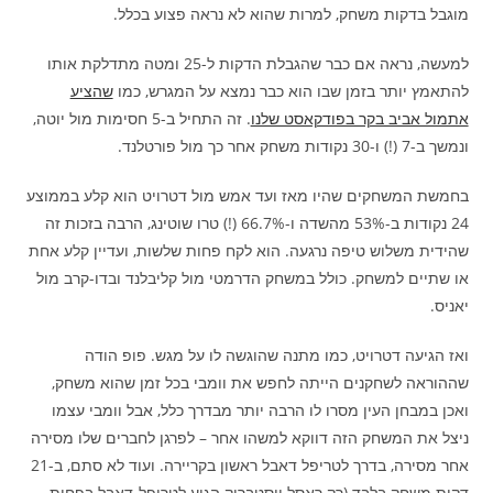
מוגבל בדקות משחק, למרות שהוא לא נראה פצוע בכלל.
למעשה, נראה אם כבר שהגבלת הדקות ל-25 ומטה מתדלקת אותו
להתאמץ יותר בזמן שבו הוא כבר נמצא על המגרש, כמו
שהציע
אתמול אביב בקר בפודקאסט שלנו
. זה התחיל ב-5 חסימות מול יוטה,
ונמשך ב-7 (!) ו-30 נקודות משחק אחר כך מול פורטלנד.
בחמשת המשחקים שהיו מאז ועד אמש מול דטרויט הוא קלע בממוצע
24 נקודות ב-53% מהשדה ו-66.7% (!) טרו שוטינג, הרבה בזכות זה
שהידית משלוש טיפה נרגעה. הוא לקח פחות שלשות, ועדיין קלע אחת
או שתיים למשחק. כולל במשחק הדרמטי מול קליבלנד ובדו-קרב מול
יאניס.
ואז הגיעה דטרויט, כמו מתנה שהוגשה לו על מגש. פופ הודה
שההוראה לשחקנים הייתה לחפש את וומבי בכל זמן שהוא משחק,
ואכן במבחן העין מסרו לו הרבה יותר מבדרך כלל, אבל וומבי עצמו
ניצל את המשחק הזה דווקא למשהו אחר – לפרגן לחברים שלו מסירה
אחר מסירה, בדרך לטריפל דאבל ראשון בקריירה. ועוד לא סתם, ב-21
דקות משחק בלבד (רק ראסל ווסטברוק הגיע לטריפל-דאבל בפחות