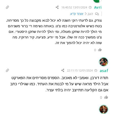
Avri
13/01/2024 16:40:52
הגב ל
אוהד ס"א
צודק, גם לדעתי רוקי השנה לא יכול לבוא מקבוצה כל כך מסריחה,
בטח כשיש אלטרנטיבה כמו צ'ט. באותה נשימה די ברור משניהם
מי הולך להיות שחקן מעולה, ומי הולך להיות שחקן היסטורי. אם
צ'ט ממשיך ככה זה שלו. אבל מי יודע, פציעה, קיר הרוקיז, מה
שזה לא יהיה יכול להפוך את זה.
0
asaf
12/01/2024 22:11:15
תודה דורבן. וואמבי לא מאכזב. הספרס מסריחים את הפארקט
אבל הילד מראה שיש על מי לבנות את העתיד. כמו שגילרי כתב
אם גם הקליעה תתייצב יהיה בלתי עציר.
0