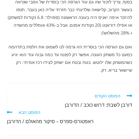
בסוף, צריך לזכור שזו גם עוד הגרסה הכי בוסרית של וומבי שנראה
בעשור הקרוב, קלישאה שלדעתי כבר חזרתי עליה כאן בעבר. תנסו
להיזכר איפה יאניס היה בעונה הראשונה (ספוילר: 6.8 נקודות למשחק)
או אפילו דוראנט (20 נקודות אמנם, אבל ב-43% אומללים מהשדה
ו-28% מהשלוש!)
ואם גם הגרסה הכי בוסרית הזו גרמה לנו לשמוט את הלסת בתדהמה
כמעט כל משחק העונה, אפשר רק לפנטז עד כמה גבוה עוד הוא יגיע
כשהמשחק שלו ילוטש. בטח ובטח אם ישחק לצידו רכז אמיתי. רק
שיישאר בריא. רק.
לקרוא
הפוסט הקודם
מאמרים
דורבן לשבת: דרוש כוכב / הדורבן
נוספים
הפוסט הבא
ראפטורס-ספרס – סיקור מהאולם / הדורבן