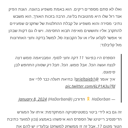
ואלו לא סתם מספרים ריקים. הוא באמת משפיע בהגנה. הגנת הפיק
אנד רול שלו היא מהטובות בליגה, הרבה בזכות האורך, הוא משבש
נתיבי מסירה והוא משפיע על קבלת ההחלטות של שחקנים שמעיזים
להתקרב אליו וחוששים מאיפה תבוא החסימה. ויש לו גם דקות שבהן
אי אפשר לקלוע עליו או על הקבוצה סל, למשל בדקה וחצי האחרונות
מול קליבלנד:
הספרס היו בפיגור 11 דקה וחצי לסוף. וומבניאמה ממש רצה
לנצח ועשה הכל. אבל ממש. הכל. חבל רק שסוהן התחפש לבן
סימונס.
איך אומר
@arieltaieb1
? בחיאת תעלה כבר לליי אפ
pic.twitter.com/6LP1A3u7fd
— HaDorban
הדורבן (@HaDorban)
January 8, 2024
זה גם בא לידי ביטוי בסטטיסטיקה המתקדמת: איתו על המגרש
הדיפנסיב רייטינג של הספרס הוא איפשהו באמצע (נכון למועד כתיבת
הטור מקום 17, אבל זה זז ממשחק למשחק) ובלעדיו יש להם את