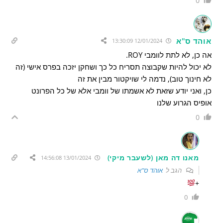
0
אוהד ס"א
12/01/2024 13:30:09
אה כן, לא לתת לוומבי ROY.
לא יכול להיות שקבוצה תסריח כל כך ושחקן יזכה בפרס אישי (זה
לא חינוך טוב), נדמה לי שויקטור מבין את זה
כן, ואני יודע שזאת לא אשמתו של וומבי אלא של כל הפרונט
אופיס הגרוע שלנו
0
מאנו דה מאן (לשעבר מיקי)
13/01/2024 14:56:08
הגב ל
אוהד ס"א
+
0