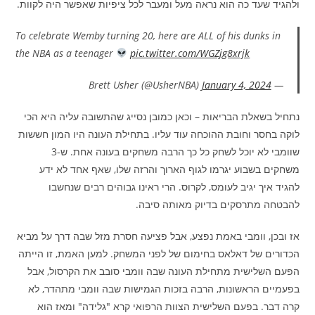
ולהגיד שעד כה הוא נראה מעל ומעבר לכל ציפיות שאפשר היה לקוות.
To celebrate Wemby turning 20, here are ALL of his dunks in
the NBA as a teenager
pic.twitter.com/WGZjg8xrjk
January 4, 2024
— Brett Usher (@UsherNBA)
נתחיל בשאלת הבריאות – וכאן כמובן נסייג שהתשובה עליה היא הכי
לוקה בחסר וחובת ההוכחה עוד עליו. בתחילת העונה היו המון חששות
שוומבי לא יוכל לשחק כל כך הרבה משחקים בעונה אחת. ש-3
משחקים בשבוע יגרמו לגוף הארוך והרזה שלו, שאף אחד לא ידע
להגיד איך יגיב לעומס, לקרוס. הרי ראינו גבוהים רבים שנחשבו
להבטחה מתרסקים בדיוק מאותה סיבה.
אז ובכן, וומבי באמת נפצע, אבל פציעה חסרת מזל שבה דרך על מביא
הכדורים של דאלאס בחימום של לפני המשחק. למען האמת, זו הייתה
הפעם השלישית מתחילת העונה שבה וומבי סובב את הקרסול, אבל
בפעמיים הראשונות, הרבה בזכות הגמישות שבה וומבי מתהדר, לא
קרה דבר. בפעם השלישית הצוות הרפואי קרא "גלידה" ומאז הוא