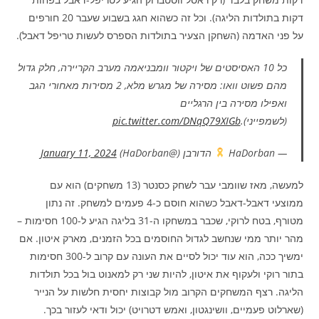
דקות בתולדות הליגה). וכל זה כשהוא חגג בשבוע שעבר 20 חורפים
על פני האדמה (השחקן הצעיר בתולדות הספרס לעשות טריפל דאבל).
כל 10 האסיסטים של ויקטור וומבניאמה מערב הקריירה, חלק גדול
מהם פשוט וואו: מסירה של מגרש מלא, 2 מסירות מאחורי הגב
ואפילו מסירה בין הרגליים
(לשמפייני).
pic.twitter.com/DNqQ79XIGb
— HaDorban
הדורבן (@HaDorban)
January 11, 2024
למעשה, מאז שוומבי עבר לשחק כסנטר (13 משחקים) הוא עם
ממוצעי דאבל-דאבל כשהוא חוסם כ-4 פעמים למשחק. זה נתון
מטורף, בטח לרוקי, שכבר במשחקו ה-31 בליגה הגיע ל-100 חסימות –
מהר יותר ממי שנחשב לגדול החוסמים בכל הזמנים, מארק איטון. אם
ימשיך ככה, הוא עוד יכול לסיים את העונה עם קרוב ל-300 חסימות
בתור רוקי ולעקוף את איטון, להיות שני רק למאנוט בול בכל תולדות
הליגה. רצף המשחקים הקרוב מול קבוצות יחסית חלשות על הנייר
(שארלוט פעמיים, וושינגטון, ואמש דטרויט) יכול ודאי לעזור בכך.