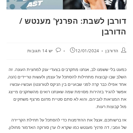
דורבן לשבת: הפרנץ' מענטש /
הדורבן
מחבר:
פורסם:
תגובות:
הדורבן
12/01/2024
יש 14 תגובות
כמעט בלי ששמנו לב, אנחנו מתקרבים בצעדי ענק למחצית העונה. זה
השלב שבו קבוצות מתחילות להסתכל על עצמן ולעשות טריידים (הנה,
אחד אפילו כבר קרה לפני שבועיים בין הניקס לטורונטו) ועכשיו-עכשיו
אפשר להגיד בזהירות מסוימת שמה שאנחנו רואים מהשחקנים מייצג
את המציאות לגביהם, והוא לא סתם סטיית מדגם מרצף משחקים
מול קבוצות רעות.
אז ברשותכם, אנצל את ההזדמנות כדי להסתכל על תחילת הקריירה
של וומבי, דה פרנץ' מענטש כמו שקרא לו ערן סורוקה האדמור מחולון,