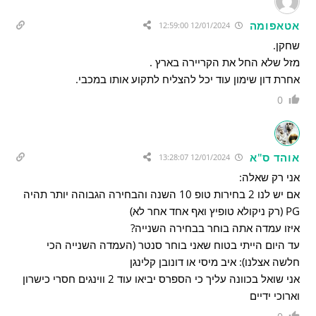
אטאפומה
12/01/2024 12:59:00
שחקן.
מזל שלא החל את הקריירה בארץ .
אחרת דון שימון עוד יכל להצליח לתקוע אותו במכבי.
0
אוהד ס"א
12/01/2024 13:28:07
אני רק שאלה:
אם יש לנו 2 בחירות טופ 10 השנה והבחירה הגבוהה יותר תהיה
PG (רק ניקולא טופיץ ואף אחד אחר לא)
איזו עמדה אתה בוחר בבחירה השנייה?
עד היום הייתי בטוח שאני בוחר סנטר (העמדה השנייה הכי
חלשה אצלנו): איב מיסי או דונובן קלינגן
אני שואל בכוונה עליך כי הספרס יביאו עוד 2 ווינגים חסרי כישרון
וארוכי ידיים