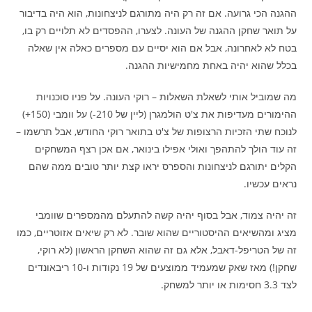
ההגנה הכי גרועה. אם זה רק היה מתורגם לניצחונות, הוא היה בדיבור
על תואר שחקן ההגנה של העונה. לצערו, ההפסדים לא תלויים רק בו,
בטח לא לאחרונה, אבל אם הוא יסיים עם מספרים כאלה אין שאלה
בכלל שהוא יהיה באחת מחמישיות ההגנה.
מה שמוביל אותי לשאלת השאלות – רוקי העונה. על פניו סוכנויות
ההימורים מעדיפות את צ'ט הולמגרן (ליין של 210-) על וומבי (150+)
לנוכח שתי הזכיות הרצופות של צ'ט בתואר רוקי החודש, אבל תרשמו –
זה עוד הולך להתהפך ואולי אפילו בינואר, אם אכן רצף המשחקים
הקלים יתורגם לניצחונות והספרס יראו קצת יותר טובים ממה שהם
נראים עכשיו.
זה יהיה צמוד, אבל בסוף יהיה קשה להתעלם מהמספרים שוומבי
מציג ומהשיאים ההיסטוריים שהוא שובר. לא רק שיאים אזוטריים, כמו
זה של הטריפל-דאבל, אלא גם זה שהוא השחקן הראשון (לא רוקי,
שחקן!) מאז שאק שמעמיד ממוצעים של 19 נקודות ו-10 ריבאונדים
לצד 3.3 חסימות או יותר למשחק.