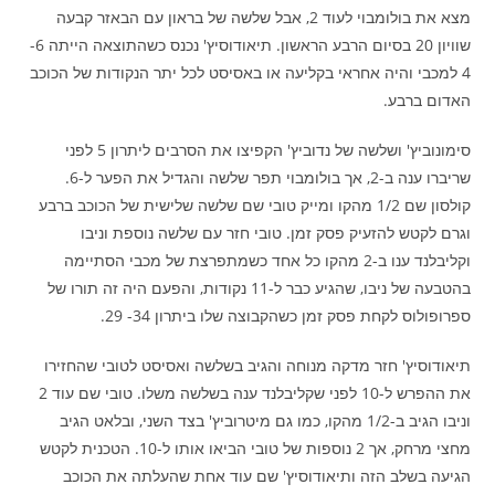
מצא את בולומבוי לעוד 2, אבל שלשה של בראון עם הבאזר קבעה
שוויון 20 בסיום הרבע הראשון. תיאודוסיץ' נכנס כשהתוצאה הייתה 6-
4 למכבי והיה אחראי בקליעה או באסיסט לכל יתר הנקודות של הכוכב
האדום ברבע.
סימונוביץ' ושלשה של נדוביץ' הקפיצו את הסרבים ליתרון 5 לפני
שריברו ענה ב-2, אך בולומבוי תפר שלשה והגדיל את הפער ל-6.
קולסון שם 1/2 מהקו ומייק טובי שם שלשה שלישית של הכוכב ברבע
וגרם לקטש להזעיק פסק זמן. טובי חזר עם שלשה נוספת וניבו
וקליבלנד ענו ב-2 מהקו כל אחד כשמתפרצת של מכבי הסתיימה
בהטבעה של ניבו, שהגיע כבר ל-11 נקודות, והפעם היה זה תורו של
ספרופולוס לקחת פסק זמן כשהקבוצה שלו ביתרון 34- 29.
תיאודוסיץ' חזר מדקה מנוחה והגיב בשלשה ואסיסט לטובי שהחזירו
את ההפרש ל-10 לפני שקליבלנד ענה בשלשה משלו. טובי שם עוד 2
וניבו הגיב ב-1/2 מהקו, כמו גם מיטרוביץ' בצד השני, ובלאט הגיב
מחצי מרחק, אך 2 נוספות של טובי הביאו אותו ל-10. הטכנית לקטש
הגיעה בשלב הזה ותיאודוסיץ' שם עוד אחת שהעלתה את הכוכב