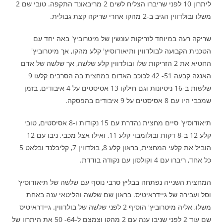
ליתרון 10 לפני שריברו הצליח לשים 2 מריבאונד התקפה. טובי שם 2
משלו ובולדווין הגיב ב-2 מהקו אחרי שריקה קצת גבולית.
שריקה רעה במיוחד לזריקות עונשין של מיטרוביץ' באה יחד עם
הטכנית הקבועה לבולדווין ותיאודוסיץ' קלע מהקו, אך מיטרוביץ'
החטיא את 2 הזריקות שלו ובולדווין קלע שלשה, אך שלשה של אדם
האנגה קבעה 51- 42 לכוכב האדום במחצית בה הסרבים קלעו 9
שלשות ב-16 ניסיונות וגם חילקו 13 אסיסטים על 4 איבודים, בזמן
שמכבי היו עם 8 אסיסטים על 9 איבודים בהפסקה.
תיאודוסיץ' סיים מחצית נהדרת עם 15 נקודות ו-8 אסיסטים, טובי
קלע 12 ב-8 דקות ובולומבוי קלע 11, ואילו אצל מכבי, ניבו עם 12
הוביל את קלעי המחצית, בראון קלע 8, בולדווין 7, קליבלנד ובלאט 5
כל אחד, ריברו עם 4 וקולסון עם נקודה בודדת.
המחצית השנייה נפתחה בבליץ סרבי נוסף עם שלשה של תיאודוסיץ'
וסל ועבירה של גיידראיטיס. בראון שם שלשה והליטאי ענה באחת
משלו, אליה מיטרוביץ' הוסיף 2 לפני שלשה של בולדווין. גיידראיטיס
שם עוד 2 לפני שניבו ענה עם 2 מהקו וצמצם ל-64- 50 את היתרון של