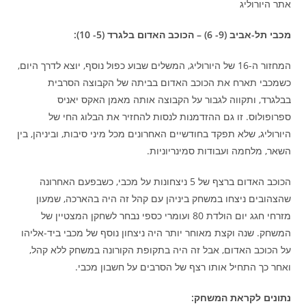
אתר היורוליג
מכבי תל-אביב (9- 6) – הכוכב האדום בלגרד (5- 10):
המחזור ה-16 של היורוליג, המשלים שבוע כפול נוסף, יוצא לדרך היום,
כשמכבי תארח את הכוכב האדום בביתה של הקבוצה הסרבית
בבלגרד, ותקווה לגבור על הקבוצה אותה מאמן האקס יאניס
ספרופולוס. זו גם ההזדמנות לנסות להחזיר את הבלוג החי של
היורוליג, שלא תפקד בחודשיים האחרונים מכל מיני סיבות, וביניהן, בין
השאר, מלחמה ועבודות סמינריוניות.
הכוכב האדום ברצף של 5 ניצחונות על מכבי, כשבפעם האחרונה
שהצהובים ניצחו במשחק ביניהן עם קהל זה היה בהארכה, שמעון
מזרחי חגג יום הולדת 80 ועומרי כספי נבחר לשחקן המצטיין של
המשחק. שנה וקצת מאוחר יותר היה ניצחון נוסף של מכבי ביד-אליהו
על הכוכב האדום, אבל זה היה בתקופת הקורונה במשחק ללא קהל,
ואחר כך התחיל אותו רצף של הסרבים על חשבון מכבי.
נתונים לקראת המשחק: