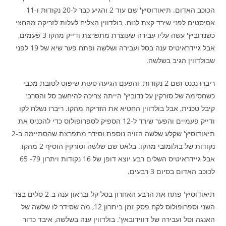
הכוכב האדום. תיאודוסיץ' שם עוד 2 והגיע כבר ל-20 נקודות ו-11
אסיסטים לפני שירד קצת לנוח. בולדווין הצליח לעלות לזריקה מהחצי
כשנדוביץ' עשה עליו עבירה שעוצרת מתפרצת ודייק מהקו 3 פעמים,
אבל גיידראיטיס ענה בסל ועבירה ושלשה ופתח פער שיא של 19 לפני
שבולדווין הגיב בשלשה.
ריברו נכנס ושם 2 נקודות, והפעם הגיעה טעות שיפוט לטובת מכבי
כשחסימה של סורקין על נדוביץ' הייתה צריכה להיחשב סל והסרבי
קיבל טכנית, אבל בולדווין החטיא את הזריקה מהקו. ריברו נשלח לקו
ודייק פעמיים והפער שירד ל-12 הספיק לספרופולוס כדי להכניס את
תיאודוסיץ' שקלע שלשה הזויה נוספת וסידר מתפרצת שהסתיימה ב-2
נקודות של בולומובי מהקו. בלאט שם שלשה וסורקין הוסיף 2 מהקו,
אבל גיידראיטיס השלים רבע יוצא דופן של 16 נקודות ויתרון 79- 65
לכוכב האדום בסיום 3 רבעים.
תיאודוסיץ' פתח את הרבע האחרון בסל קל ובראון ענה ב-2 סלים בצד
השני וספרופולוס לקח פסק זמן ביתרון 12, מה שסידר לו שלשה של
האנגה וסל ועבירה של דווידובאץ'. בולדווין ענה בשלשה, איבד כדור