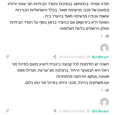
תודה עמיחי. בהתחשב בנסיבות והעדר הביתיות חצי עונת יורוליג
(כמעט) של מכבי מרשימה מאוד. בכלל הישראליות הבכירות
עושות עבודה מרשימה מאוד בהעדר בית ,
הפועל ת"א ביורוקאפ וגם בהעדר בראון נוסף על העדר הביתיות
וחולון וירושלים בליגת האלופות.
0
birdman
21/12/2023 19:19:35
השנה יש הזדמנות לכל קבוצה בינונית להגיע מקום בפיינל פור.
ריאל היא הבאנקר היחיד. ברצלונה מג׳עג׳עת, אנדולו אפס
פצועה, צסקא הורחקה מהתחרות.
עם משחקים בהיכל, מכבי היתה בפיינל פור כמו כלום.
0
birdman
21/12/2023 21:28:02