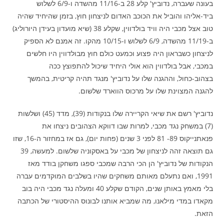
בעונה שעברה, נדוביץ' קלע 28 ב-11/16 מהשדה ו-6/9 לשלוש
ביד-אליהו והוביל את הכוכב האדום לניצחון חוץ, בזמן שהיחיד שהיה
טוב אצל מכבי היה וויד בולדווין, שקלע 38 (שיא מועדון בעידן היורוליג)
ב-11/19 מהשדה, 6/9 לשלוש ו-10/15 מהקו. זה אמנם לא הספיק
לניצחון כשבראון היה פצוע וכמעט כולם חוץ מבולדווין היו חלשים
במכבי, אבל בולדווין הוא אולי היחיד שיכול להתפוצץ ככה
בצהוב-כחול, וההגנה שלו על נדוביץ' מנגד תהיה קריטית, בהמשך
להגנה המצוינת שלו על מרכוס הווארד שלשום.
נדוביץ' רשם את שיאי הקריירה שלו בנקודות (39), מדד (45) ושלשות
(7) במשחק נגד מכבי, למרות שבו דווקא הצהובים ניצחו את
פנאתנייקוס 89- 81 לפני 3 שנים (פחות יום), גם אז במחזור ה-16, שזו
גם תוצאה זהה לניצחון של מכבי על באסקוניה שלשום. למעשה, 39
הנקודות של נדוביץ' הן הכי הרבה שמכבי ספגו משחקן בודד מאז
1991, ואם נתעלם מאותם משחקים שהיו בשלבים המוקדמים עברה
בלי מאמץ באותן שנים, הקודם שקלע 40 ומעלה נגד מכבי היה בוב
מקאדו במדי מילאנו, מה שמביא אותנו לבונוס ההיסטורי של הכתבה
הזאת.