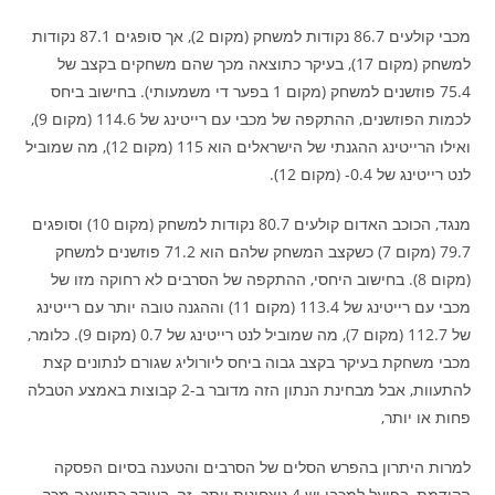
מכבי קולעים 86.7 נקודות למשחק (מקום 2), אך סופגים 87.1 נקודות
למשחק (מקום 17), בעיקר כתוצאה מכך שהם משחקים בקצב של
75.4 פוזשנים למשחק (מקום 1 בפער די משמעותי). בחישוב ביחס
לכמות הפוזשנים, ההתקפה של מכבי עם רייטינג של 114.6 (מקום 9),
ואילו הרייטינג ההגנתי של הישראלים הוא 115 (מקום 12), מה שמוביל
לנט רייטינג של 0.4- (מקום 12).
מנגד, הכוכב האדום קולעים 80.7 נקודות למשחק (מקום 10) וסופגים
79.7 (מקום 7) כשקצב המשחק שלהם הוא 71.2 פוזשנים למשחק
(מקום 8). בחישוב היחסי, ההתקפה של הסרבים לא רחוקה מזו של
מכבי עם רייטינג של 113.4 (מקום 11) וההגנה טובה יותר עם רייטינג
של 112.7 (מקום 7), מה שמוביל לנט רייטינג של 0.7 (מקום 9). כלומר,
מכבי משחקת בעיקר בקצב גבוה ביחס ליורוליג שגורם לנתונים קצת
להתעוות, אבל מבחינת הנתון הזה מדובר ב-2 קבוצות באמצע הטבלה
פחות או יותר,
למרות היתרון בהפרש הסלים של הסרבים והטענה בסיום הפסקה
הקודמת, בפועל למכבי יש 4 ניצחונות יותר. זה, בעיקר כתוצאה מכך