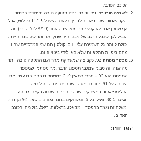
הכוכב הסרבי.
לא היה פורוורד
. ניבו וריברו נתנו תפוקה טובה מעמדת הסנטר
והקו האחורי של בראון, בולדווין ובלאט הגיעו ל-11/15 לשלוש, אבל
אף שחקן אחר לא קלע יותר מסל שדה אחד (3/19 לכל היתר) וזה
הוביל לכך שבכל הרכב של מכבי היה שחקן או יותר שההגנה הייתה
יכולה לוותר על השמירה עליו. ווב וקולסון הם שני המרכזיים שהיו
מהם ציפיות התקפיות שלא באו לידי ביטוי היום.
מספר מפתח 92
. כקבוצה שמשחקת מהר ועם התקפה טובה יותר
מההגנה, זה טבעי שמכבי תספוג הרבה, אך מסתמן שמספר
המפתח הוא 92 – מכבי במאזן 9- 2 במשחקים בהם הם עצרו את
היריבה על 91 נקודות ומטה כשההפסדים היו לולנסיה
ואולימפיאקוס במשחקים שבהם היריבה שלטה בקצב וגם לא
הגיעה ל-80, ואילו כל 5 המשחקים בהם הצהובים ספגו 92 נקודות
ומעלה זה נגמר בהפסד – מונאקו, ברצלונה, ריאל, בולוניה והכוכב
האדום.
הפריוויו: