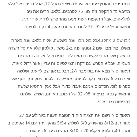
במתפרצת והוסיף עוד סל ועבירה שצמצמו ל-12, אבל דווידובאץ' קלע
מריבאונד התקפה וזה 89- 75 לסרבים. בלאט הרים את ניבו
לאלי-הופ, אבל התקפות רעות מנעו מההפרש לרדת עוד יותר,
ותיאודוסיץ' קבע 91- 77 לכוכב האדום מהקו, 4 דקות לסיום.
ניבו שם 2 מהקו, אבל בולומבוי ענה בשלשה, אליה בלאט ענה באחת
משלו. בולומבוי שם 2 ומנקו ענה ב-2 משלו. קולסון קלע את סל השדה
הראשון שלו מחוץ לקשת וצמצם לחד-ספרתי, לראשונה במחצית
השנייה, אבל 9 הפרש עם דקה וחצי לסיום זה עדיין פער גדול מאוד.
תיאודוסיץ' מצא את בולומבוי ל-2, אבל בראון שם ליי-אפ ושלשה
וצמצם ל-6 עם חצי דקה לסיום, מספיק כדי לגרור פסק זמן נוסף של
ספרופולוס. הסרבים אמנם איבדו כדור, אבל מנקו החטיא שלשה
והמשחק נסגר בניצחון 98- 92 של הכוכב האדום, השישי שלהם
ברציפות נגד מכבי.
תיאודוסיץ' רשם את הצגת היחיד הטובה העונה ביורוליג עם 27
נקודות ב-8/12 מהשדה, 6/9 לשלוש ו-5/5 מהקו, יחד עם 14 אסיסטים
ומדד 40, בולומבוי קלע 20 ב-8/10 מהשדה עם 6 ריבאונדים,