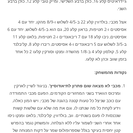
גיידראיטיס קלע 16, כולן ברבע השלישי, ומייק טובי קלע 12, כולן ברבע
השני.
אצל מכבי, בולדווין קלע 22 ב-4/5 לשלוש ו-8/9 מהקו, יחד עם 4
אסיסטים ו-2 חטיפות, בראון קלע 20, גם הוא ב-4/5 לשלוש, יחד עם 6
אסיסטים, ניבו קלע 18 עם 7 ריבאונדים ו-2 חטיפות, בלאט קלע 11
ב-3/5 לשלוש עם 5 ריבאונדים ו-4 אסיסטים, ריברו קלע 8, קליבלנד
קלע 5, קולסון קלע 4 ב-1/8 מהשדה ומנקו וסורקין קלעו 2 כל אחד
בזמן שווב וכהן לא קלעו.
נקודות מהמשחק:
מכבי לא מצאה שום פתרון לתיאודוסיץ'
. בניגוד לשיין לארקין
ומרכוס הווארד בשני המחזורים הקודמים, הפעם מכבי התמודדה
עם כוכב שניצל כל טעות קטנה בהגנה של מכבי, ויש המון כאלה,
וידע לקחת כל מה שנתנו לו, וגם את מה שלא עם שלשות קשות
שנכנסות לו פעם בשנתיים. ווב, בולדווין, קליבלנד, בלאט ומנקו ניסו
אחד אחרי השני לשמור עליו ללא הצלחה, והמשחק נגמר בהפרש
קטן יחסית בעיקר בגלל שספרופולוס שמר על דקות המנוחה של