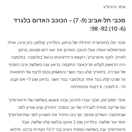
אתר היורוליג
מכבי תל-אביב (9- 7) – הכוכב האדום בלגרד
(6- 10) 92- 98:
מכבי עלו בחמישייה הרגילה של בראון, בולדווין, קולסון, כהן וניבו, ואילו
ספרופולוס העלה אצל הכוכב האדום את יאגו דוס-סנטוס, ברנקו
לאזיץ', לוקה מיטרוביץ', רוקאס גיידראיטיס וג'ואל בולומבוי. בולומבוי
היה הראשון לקלוע מריבאונד התקפה, בראון ענה בשלשה וניבו הוסיף
סל ועבירה. בלאזיץ' קלע בצד השני והמשחק נכנס לרצף של החטאות
עד שניבו קלע בצד אחד ובולומבוי בצד השני. בראון שם ליי-אפ וקבע
10- 6 למכבי, 6 דקות מהפתיחה.
אחרי פסק זמן, מכבי עברו להרכב גבוה ונענשו בשלשה של תיאודוסיץ'
עם שריקה מוזרה לעבירה של ווב והסרבי הוותיק קבע שוויון לפני
שבולומבוי השלים מהפך, אך ניבו החזיר את השוויון לפני שתיאודוסיץ'
תפר עוד שלשה. בולדווין שם 2 מהקו ובלאט קלע שלשה, אבל
תיאודוסיץ' ענה בשלשה נוספת והגיע כבר ל-10 נקודות ברבע. מילוש