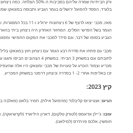
ורק הביתיות שמרה עליהם בסב
בלגרד, הפסד להפועל ירושלים בגמר הגביע ותבוסה במונאקו שמ
מאז, מכבי יצאו לרצף של 
הגמר בשל הפרשי הסלים. המחזור האחרון היה ניצחון ביתי בהארכ
הגביע בסופו של דבר, וגם סידר למכבי את המקום החמישי ומפגש 
מכריע וצמוד הוכרע על טעויות של מכבי ומונאקו היו אלה שהעפילו
זכו באליפות אחרי 2- 1 בסדרה וניצחון דרמטי במשחק המכריע.
קיץ 2023:
הגיעו:
אנטיוניוס קליבלנד (מהפועל אילת), תמיר בלאט (מאלבה ברלין
עזבו:
ג'יילן אדאמס (לטורק טלקום), דארון היליארד (לקרשיאקה), א
חופשי), אלכס פוית'רס (למילאנו).