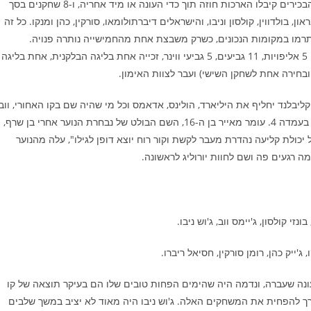
בסך הכל, מכבי היו מרוצים מהעונה שעברה, כך שרוב המעורבים הבכירים קיבלו הארכות חוזה תוך כדי העונה או מיד אחריה, ו-8 שחקנים בסך
ולדווין, קולסון וניבו, והישראלים דיברתולומאו, סורקין, כהן ומנקו. כל זה
מו במקומות הנכונים, כשרק משבצת אחת מהחמישייה נותרה פנויה.
הישראלי היחיד שעזב את סגל השחקנים הוא גיא פניני שפרש (עם 5 אליפויות, 11 גביעים, 5 גביעי ווינר, זכייה אחת בליגה הבלקנית, אחת בליגה
ובחירה אחת לשחקן השישי) ועבר לצוות האימון.
יבלנד יחליף את היליארד, הולינס, אדאמס וכל מי שהיה שם בקו האחורי, ווב
יחליף את מרטין וריברו יהיה הסנטר המחליף כשסורקין יתנסה גם בעמדה 4. עומר מאייר בן ה-16, השם הבולט של נבחרת הנוער אחרי בן שרף,
יכולת קליעה נהדרת מעבר לקשת וקור רוח יוצא דופן לגילו", עלה מהנוער
ה רגעים פה ושם לחוות יורוליג לראשונה.
ונזי קולסון, ג'יימס ווב, ג'וש ניבו.
ג'ייק כהן, רומן סורקין, חסיאל ריברו.
עונה שעברה, ונדמה היה שהימים הפחות טובים שלו הם בעיקר תוצאה של קו
רך להפחית את המשחקים האלה. ג'וש ניבו היה מאוד לא יציב במשך שלבים