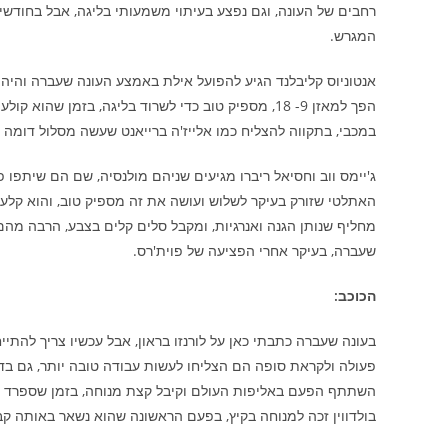
רחבים של העונה, וגם נפצע בעיתוי משמעותי בליגה, אבל בחודשיים
המגרש.
במכבי, בתקווה להצליח כמו אלייז'ה ברייאנט שעשה מסלול דומה וקיבל טבעת NBA ומשם עבר לאנדול
ג'יימס ווב וחסיאל ריברו מגיעים שניהם מולנסיה, שם הם שיתפו 
מחליף שנותן הגנה ואנרגיות, ומקבל סלים קלים בצבע, הרבה מ
שעברה, בעיקר אחרי הפציעה של פוית'רס.
הכוכב:
בעונה שעברה כתבתי כאן על לורנזו בראון, אבל עכשיו צריך להתייחס
פעולה ולקראת סופה הם הצליחו לעשות עבודה טובה יותר, גם בד
בולדווין זכה למנוחה בקיץ, בפעם הראשונה שהוא נשאר באותה קב