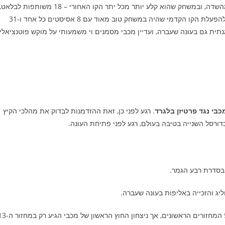
לורנזו בראון נתן מחצית של 22 נקודות ו-6 אסיסטים ב-90% מהשדה, ובמשחק שהוא קלע יותר מכל יתר הקו האחורי – 18 משותפות לבלאט
דיברתולומאו וקליבלנד – הוא ובלאט היו האחראים המרכזיים להפעלת הקו הקדמי שהיה במשחק טוב מאוד עם 8 אסיסטים כל אחד ו-31
תית גם בעונה שעברה, ועדיין מכבי מסמנים וי משמעותי על מוקש פוטנציאלי,
. רגע לפני כן, זאת ההזדמנות לבדוק את מהלכי הקיץ
רסל השנייה בטיבה בעולם, רגע לפני פתיחת העונה.
יג והזכייה באליפות בעונה שעברה.
העונה התחילה עם 4 ניצחונות ביתיים ב-5 המחזורים הראשונים, אך ניצחון החוץ הראשון ש