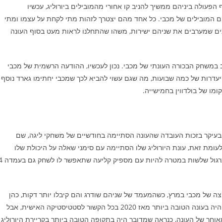
הפעולה ביניהם ממשיך להניב קו אחורי מהמובילים ביורוליג, עכשיו
ים המובילים של מכבי. כל אחד מהם יצטרך לזהות מתי לקחת על עצמו ומתי
כים שמערבים את שניהם ישירות, משהו שהתחלנו לראות מעט בסוף העונה
ב במשחק הבכורה העונתי של מכבי. נכון לעכשיו, ההודעה הרשמית של מכבי
יעדרות של כמה שבועות, מה שגם עשוי להביא לכך שמכבי יחתימו גארד נוסף
מו של בולדווין בחמישייה.
 בעיקר בזכות העובדה שהעונה הסתיימה בחודשיים של משחקי ליגה, שם
לעומת זאת, עונת היורוליג שלו הסתיימה עם סימני שאלה על היכולת שלו
ריצה של מכבי במרץ, כשהמעמד של שניהם שודרג והם קיבלו יותר דקות, כהן
כשחקן חמישייה ודיברתולומאו כמחליף בכיר. עבור שניהם מדובר היה בעונה הטובה ביותר מאז 2020 בכל הקשור לסטטיסטיקה האישית, אבל
ר של העונה, כנראה שמדובר היה בתקופה הטובה ביותר בקריירת היורוליג