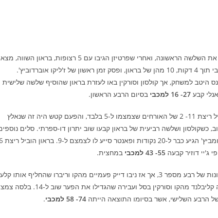
הפתיחה הייתה שייכת ללורנזו בראון באופן די בלעדי, כשהוא קלע את השלשה הראשונה, ואחרי שפרטיזן הגיבו עם 5 רצופות, בראון השווה, מצא
את ניבו ל-2 והוסיף עוד 5 נקודות רצופות שקבעו יתרון 13- 7 למכבי תוך 4 דקות, 10 מהן של בראון, ופסק זמן ראשון של ז'ליקו אוברדוביץ'.
נס היטב למשחק, אך קולסון וסורקין באו לעזרת בראון שהוסיף שלשה שלישית
27- 16 למכבי
בסיום הרבע הראשון.
רומן סורקין פתח את הרבע השני בשלשה, אבל אז אברמוביץ' הוביל ריצת 11- 2 של האורחים שצמצמו ל-5 בלבד, והפעם קטש היה זה שנאלץ
 כשקולסון ושלשה רביעית של בראון קבעו שוב יתרון דו-ספרתי. סלים נוספים
55- 43 למכבי
במחצית.
זאק לידיי ופאנטר צמצמו ל-8 כשמכבי לא קלעו ב-3 הדקות הראשונות של רבע מספר 3, אך אז ניבו דייק פעמיים מהקו וריברו שהחליף אותו קלע
4 רצופות. דוזיר, פאנטר ולידיי שוב צמצמו ל-9, אבל הפעם היה זה קליבלנד מהקו וסורקין בסל ועבירה שהגדילו את הפער שוב ל
 של הרבע השלישי, אשר בסיומו התוצאה הייתה
74- 58 למכבי
.