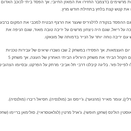
יבות ה-50% הצלחה. כמה ניצחונות מרשימים בדצמבר החזירו את המאזן החיובי, אך הפסד ביתי לכוכב האדום
ו את קטש קצת בלחץ בתחילת חודש מרץ.
6 ניצחונות יורוליג ו-11 בכל המסגרות, וגם ההפסד בנקודה לז'לגיריס שעצר את הרצף הבטיח למכבי את המקום ברבע
ה על ריאל, שגם היה ניצחון מרשים על יריבה טובה מאוד, שגם הניפה את
עם יריבה נוחה יותר על הנייר בדמותה של מונאקו.
מכבי גם פתחו את סדרת רבע הגמר עם ניצחון חוץ במונאקו בליל יום העצמאות, אך הפסידו במשחק 2 שבו נשברו שיאים של עבירות טכניות
לחובתם וגם במשחק 3 הביתי. במשחק 4 הצהובים הביסו וחגגו עם הקהל הביתי את משחק היורוליג הביתי האחרון של העונה, אך משחק 5
 לפיינל-פור. בליגה קיבלנו דרבי תל-אביבי מרתק על הפרקט, ובסיומו הצהובים
), עומר מאייר (מהנוער), ג'יימס ווב (מולנסיה), חסיאל ריברו (מולנסיה).
וסטין הולינס (שחקן חופשי), ג'ארל מרטין (לגלאטסראיי), סולימאן בריימו (שחק