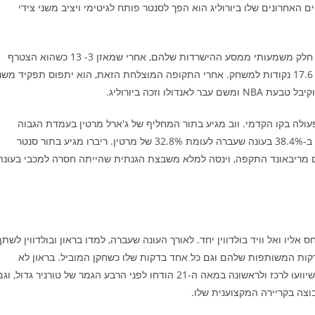
 האחרונים שלו ביורוליג הוא הפך לסנטר פותח לגיטימי ויציב משני צידי
אנטוניוס קליבלנד הגיע להפועל אילת באמצע העונה שעברה והיה חלק משמעותי ממסע ההישרדות שלהם, אחרי שמאזן 3- 13 כשהוא הצטרף
הפך למאזן 9- 18, מספיק טוב כדי לשרוד בליגה, בזמן שהוא קולע 17.6 נקודות למשחק. אחרי התקופה המוצלחת הזאת, הוא יתפוס תפקיד מש
ו וזכה ביורוליג.
פעולה בקו הקדמי. ווב מגיע בתור המחליף של ג'ארל מרטין בעמדת הגבוה
האתלטי שזורק בעיקר לשלוש ועושה את זה מספיק טוב, והוא קלע ב-38.4% בעונה שעברה לעומת 32.8% של מרטין. ריברו מגיע בתור סנטר
הם מריבאונד התקפה, וינסה למלא משבצת הגנתית שהייתה חסרה למכבי בעונה
 אליו ואל וויד בולדווין יחד. לאורך העונה שעברה, למדו בראון ובולדווין לשתף
קות המשותפות שלהם וגם כל אחד בדקות שלו כשחקן המוביל. בראון לא
השתתף הפעם באליפות העולם וקיבל קצת מנוחה, בזמן שספרד שיוועו לרכז ולראשונה במאה ה-21 הודחו לפני הרבע הגמר של טורניר גדול, ו
וצה בקריירה המקצוענית שלו.