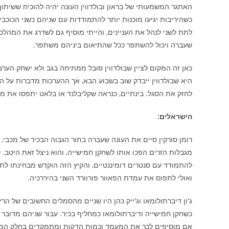
האתגר המשמעותי של בראון ובולדווין העונה יהיה להוכיח ששיתוף 
כשהיריבות יגיעו מוכנות יותר להתמודדות עם שניהם כשני הכוכב
לתת לשני לנהל את העניינים, והייתי מוסיף גם לשדרג את המהל
שעברה ויכול להשתפר ככל שהתיאום ביניהם משתפר.
כאן זה המקום לציין שבולדווין סובל ממתיחה בגב ולא ישחק הער
היא שבולדווין ייבדק שוב בשבוע הבא, אך ההערכות מדברות על ה
לחזק את הסגל. בינתיים, כנראה שקליבלנד או בלאט יתפסו את מקו
הישראלים:
רומן סורקין סיים את העונה שעברה בתור הגבוה הבכיר של מכבי,
מגבלות הזרים הפכו אותו לשחקן חמישייה, והוא ניצל זאת היטב. 
ואולי לתפוס את עמדת הפאוור פורוורד השני בהיררכיה.
ג'ון דיברתולומאו וג'ייק כהן היו שניים מהסמלים החשובים של ה
אם מוסיפים לכך את המעמד וכמות הדקות ומתמקדים בחלק המאוח