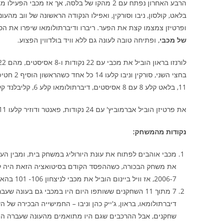
בלאט, קולסון, ניבו וסורקין, ואפילו הנקודה הראשונה של ווב מהעו
ופרטיזן צמצמו קצת את הפער. ריברו ודיברתולומאו שיפרו את הס
של מכבי
, ופתיחה טובה לעונה גם ללא וויד בולדווין הפצוע.
11, בלאט קלע 8 עם 8 אסיסטים, דיברתולומאו קלע 6, קליבלנד קלע 4, ווב קלע 3, ג'ייק כהן קלע 2 ומנקו לא קלע.
את פרטיזן הוביל אברמוביץ' עם 24 נקודות, פאנטר ודוזיר קלעו 11 כל אחד ונאנלי את סמייליגיץ' קלעו 10 כל אחד.
נקודות מהמשחק:
2006-7, אז וויל ביינום הוביל את מכבי לניצחון 106- 101 בהארכה, אחרי שוויון 90.
דיברתולומאו, בראון, ג'ייק כהן וניבו – החמישייה הבכירה של
שחקנים, אבל ההרכבים שגם היו מתואמים מהעונה שעברה הם 