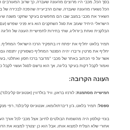
הכל נשארו מהעונה שעברה, שהם הרביעייה שהפכה לבכירה של בראון, ב
השאיר את מכבי במצב שבו הם מחפשים בעיקר שחקני משנה שיתר
הבלקנית ואחת ביורוליג, שתי בחירות לחמישיית העונה של הליגה 
תמיר בלאט יחליף את יפתח זיו בתפקיד הרכז הישראלי המחליף, קל
אשר על פי הכתוב באתר של מכבי "מדובר ברכז חסון ואתלטי, בעל 
ואמור לקבל דקות בעיקר בליגה, אך הוא נרשם לסגל ועשוי לקבל כמ
העונה הקרובה:
חמישייה מסתמנת:
לורנזו בראון, וויד בולדווין (אנטוניוס קליבלנד), ב
ספסל:
תמיר בלאט, ג'ון דיברתולומאו, אנטוניוס קליבלנד, רפי מנקו, 
בונזי קולסון היה מהשמות הבולטים לחיוב אצל מכבי לכל אורך ה
אחורי שלא הצליח למצוא אותו, אבל הוא כן יצטרך למצוא את הד