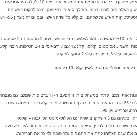
הרבע האחרון נפתח עם 2 מהקו של בלסה, אך אז מכבי הפעילו מאמץ אחרון כדי להכריע סופית את המשחק עם ריצת 10- 0, לה היו אחראים
נשין. בשלב הזה לורנזו בראון הוחלף סופית, רפי מנקו נכנס לדקות ראשונות
טטיסטיקות האישיות שלהם, ווב קלע סל שדה ראשון ובסיום זה ניצחון
96- 81
לורנזו בראון הוביל את מכבי עם 22 נקודות ו-8 אסיסטים, מהם 22 ו-6 ב-9/10 מהשדה ו-4/4 לשלוש בחצי הראשון ועוד 2 החטאות ו-2 אסי
בחצי השני, סורקין וניבו קלעו 14 כל אחד כשהראשון הוסיף 2 חטיפות והשני 3 אסיסטים, קולסון קלע 12 עם 7 ריבאונדים ו-2 חטיפות, ריברו קלע
מכבי אוהבים לפתוח את עונת היורוליג במשחק בית, ומבין העונות אותן מכבי פתחו במשחק בית, זו הפעם ה-11 ברציפות שמכבי גם מנצ
את משחק הבכורה, כשההפסד הקודם בסיטואציה הזאת היה לפני 25 שנה. הפעם היחידה ברצף הזה שבה מכבי קלעו יותר הייתה בעונת
7 מתוך 11 השחקנים ששותפו היום היו במכבי גם בעונה שעברה, וביניהם גם 5 השחקנים שהיו עם הפלוס-מינוס הכי גבוה – קולסון,
 העונה שעברה בלי בולדווין הפצוע. התקפית זה היה משחק טוב לעוד לא מעט
אלו שגם הצליחו לתת את ההגנה היותר טובה ולייצר את הבריחות.