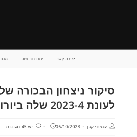
Ski
t
conten
יצירת קשר
עזרה ורישום
מנחם
סיקור ניצחון הבכורה של מ
לעונת 2023-4 שלה ביורוליג / עמיחי קטן
מחבר:
פורסם:
תגובות:
עמיחי קטן
06/10/2023
יש 45 תגובות