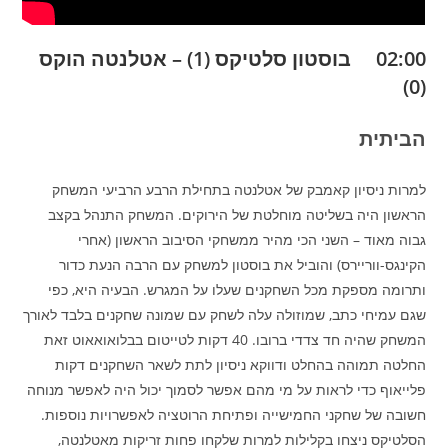
02:00 בוסטון סלטיקס (1) – אטלנטה הוקס
(0)
הביתית
למרות ניסיון קאמבק של אטלנטה בתחילת הרבע הרביעי המשחק
הראשון היה בשליטה מוחלטת של הירוקים. המשחק התנהל בקצב
גבוה מאוד – השני הכי מהיר ממשחקי הסיבוב הראשון (אחרי
הקינגס-ווריירס) והוביל את בוסטון למשחק עם הרבה הנעת כדור
ותרומה מספקת מכל השחקנים שעלו על המגרש. הבעיה היא, כפי
שגם עמיחי כתב, שמוזולה עלה לשחק עם שמונה שחקנים בלבד לאורך
המשחק שהיה חד צדדי ברובו. 40 דקות לטייטום בבלואואאוט זאת
החלטה תמוהה בהחלט ודווקא ניסיון לתת לשאר השחקנים דקות
פלייאוף כדי לראות על מי מהם אפשר לסמוך יכול היה לאפשר מנוחה
חשובה של שחקני החמישייה ופתיחת הרוטציה לאפשרויות נוספות.
הסלטיקס ניצחו בקלילות למרות שלקחו פחות זריקות מאטלנטה,