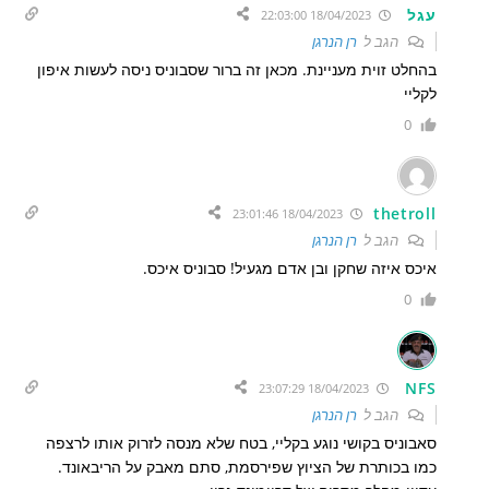
עגל
18/04/2023 22:03:00
הגב ל
רן הנרגן
בהחלט זוית מעניינת. מכאן זה ברור שסבוניס ניסה לעשות איפון
לקליי
0
thetroll
18/04/2023 23:01:46
הגב ל
רן הנרגן
איכס איזה שחקן ובן אדם מגעיל! סבוניס איכס.
0
NFS
18/04/2023 23:07:29
הגב ל
רן הנרגן
סאבוניס בקושי נוגע בקליי, בטח שלא מנסה לזרוק אותו לרצפה
כמו בכותרת של הציוץ שפירסמת, סתם מאבק על הריבאונד.