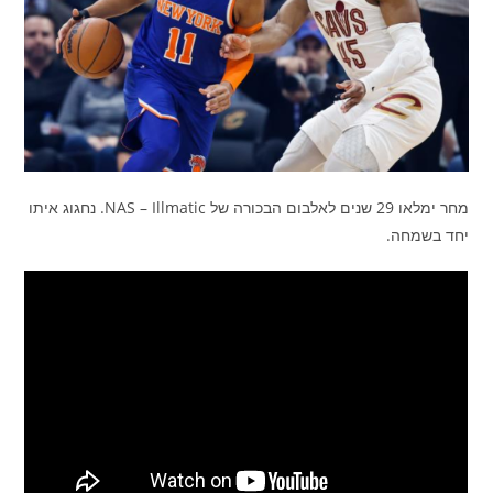
מחר ימלאו 29 שנים לאלבום הבכורה של NAS – Illmatic. נחגוג איתו
יחד בשמחה.