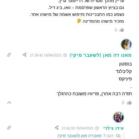
עדיין מהלך מסריח של דריימונד גרין.
גם בציוץ הראשון שפרסמת – וואו, ביג דיל.
נשמע כמו התבכיינות וחיפוש אשמה של מישהו אחר.
מזכיר מישהו מהמדינה
0
מאנו דה מאן (לשעבר מיקי)
18/04/2023 21:38:42
בוסטון
קליבלנד
פיניקס
.
תודה רבה אהרן, פריוויו משובח כהרגלך
0
עידו גילרי
18/04/2023 21:42:50
הגב ל
מאנו דה מאן (לשעבר מיקי)