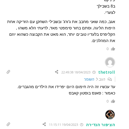
ב8 בשבילך
לצערי.
אגב, כמה שאני מחבב את ג'ורג' ובשבילי השחקן עם הזריקה אחת
היפות הליגה, וסתם בחור סימפטי מאד, לדעתי הלא משהו ,
הקליפרס בלעדיו טובים יותר, הוא מאט את הקבוצה כשהוא יוזם
את המהלכים.
0
thetroll
18/04/2023 22:49:38
הגב ל
השומר
עד עכשיו זה היה חימום היום יפרידו את הילדים מהגברים.
כאמור : סאנס בוסטון קאבס
0
הציפור הנדירה
19/04/2023 11:15:11