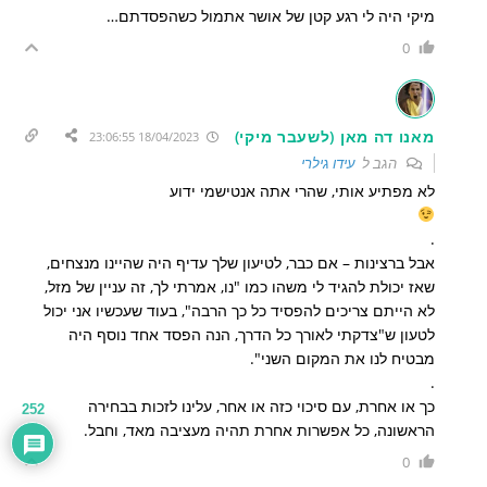
מיקי היה לי רגע קטן של אושר אתמול כשהפסדתם…
0
מאנו דה מאן (לשעבר מיקי)
18/04/2023 23:06:55
הגב ל
עידו גילרי
לא מפתיע אותי, שהרי אתה אנטישמי ידוע
.
אבל ברצינות – אם כבר, לטיעון שלך עדיף היה שהיינו מנצחים,
שאז יכולת להגיד לי משהו כמו "נו, אמרתי לך, זה עניין של מזל,
לא הייתם צריכים להפסיד כל כך הרבה", בעוד שעכשיו אני יכול
לטעון ש"צדקתי לאורך כל הדרך, הנה הפסד אחד נוסף היה
מבטיח לנו את המקום השני".
.
כך או אחרת, עם סיכוי כזה או אחר, עלינו לזכות בבחירה
252
הראשונה, כל אפשרות אחרת תהיה מעציבה מאד, וחבל.
0