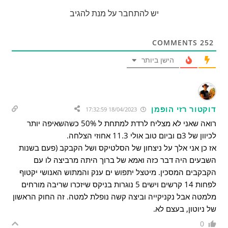
יש להתחבר על מנת להגיב
COMMENTS
252
הישן ביותר
דוקטור רזי הופמן
18/04/2023 17:32:59
רואה שאני לא מצליח לרדת למתחת ל 50% כשהשאיפה יותר
לכיוון של 3ם וביום טוב אולי 11.3 אחוזי הצלחה.
אז כן אני אלך על ניצחון של הסלטיקס ושל הקבקב (פעם בשנות
השבעים היה דבר כזה ואמא של ברוך היתה מרביצה לו עם
הקבקבים המסכין. מיטצל יתפוש ים ענק והמתוש האנושי יקטוף
לפחות 14 קרשים וישים 5 נוגרות בניקס שיזכרו שריבה מורחים
מלמטה אבל נקניקייה וביצה קשה נופלת למטה. זה החוק הראשון
של ניוטון, בעצם לא.
0