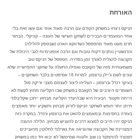
האורחת
הניקס ניצחו במשחק הקודם עם הרבה מאוד אופי וגם עשו זאת בלי
אחד המועמדים הבכירים לשחקן השישי של העונה – קוויקלי. הבחור
תרם מעט מאוד מהספסל כשדווקא הארט (שבספק להלילה)
והרנשטיין נותנים דקות טובות וגם הרבה אופטימיות לגבי היכולת של
הקבוצה להצליח לאורך זמן בסדרה. הספסל של הניקס טוב
משמעותית מזה של הקאבס ואפילו התעלה על שחקני החמישייה שלא
עונים לשם ג'יילן ברונסון. למרות 18 אסיסטים בלבד השחקנים –
בעיקר רנדל וברונסון – הצליחו ליצור לעצמם מצבי זריקה מול
השומרים היציבים של הקאבס במשחק שבו הקליעה מחוץ לקשת לא
הייתה פקטור. הבעיה היא שבהיעדר הקליעה מבחוץ ייתכן שקליבלנד
תיתן יותר חופש לשחקני הניקס לזרוק מבחוץ ותשקיע יותר מאמצים
בעזרה בחסימות ובמאמצים להאט את ברונסון ורנדל. במקרה כזה
הניקס יהיו חייבים למצוא דרכים להעניש מבחוץ. הלילה ההגנה
המצויינת של הקבוצה שהוציאה את גארלנד לחלוטין מהעניינים
תצטרך להתמקד בו שוב ולקוות שמיטשל לא יבוא חד כמו במשחק