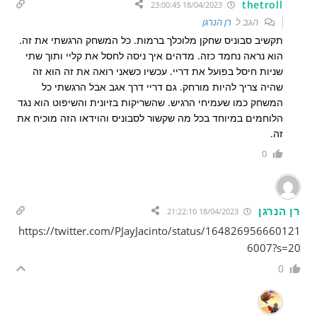
thetroll
18/04/2023 23:00:45
הגב ל
רן הנרגן
תקשיב סבוניס שחקן מלוכלך ברמות. כל המשחק הרגשתי את זה.
הוא נראה נחמד כזה. מדהים איך ניסה לחסל את קליי ותוך שתי
שניות חיסל בפועל את דריי. עכשיו כשאני רואה את זה הוא זה
שהיה צריך להיות מורחק. גם דריי דרך אגב אבל הרגשתי כל
המשחק כמו שעמיחי הרגיש. שהשריקות בזיונית והשיפוט הוא נגד
הלוחמים במיוחד בכל מה שקשור לסבוניס והוידאו הזה מוכיח את
זה.
0
רן הנרגן
18/04/2023 21:22:10
https://twitter.com/PJayJacinto/status/164826956660121
6007?s=20
0