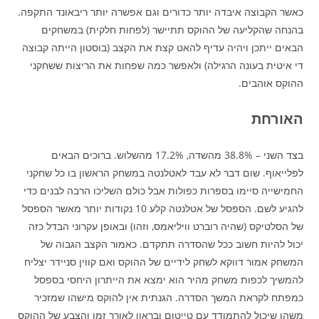
כאשר הקבוצה איבדה יותר כדורים וגם אפשרה יותר ריבאונד התקפה.
בהנחה שהקליעה של ההוקס תתיישר (לפחות חלקית) במשחקים
הבאים ייתכן ויהיה עדיף להאט קצת את הקצב (בוסטון הייתה קבוצה
די איטית בעונה הרגילה) ולאפשר כמה שפחות את הריצות ששחקני
ההוקס אוהבים.
האורחת
בצד השני – 38.8% מהשדה, 17.2% מהשלוש. ברוכים הבאים
לפלייאוף. שום דבר לא עבד לאטלנטה במשחק הראשון בו כל שחקני
החמישייה סיימו בספרות כפולות אבל כולם השליכו הרבה לבנים כדי
להגיע לשם. הספסל של אטלנטה קלע 10 נקודות יותר מאשר הספסל
של הסלטיקס (שהיה רוברט וויליאמס, וזהו) ובאופן עקרוני הבדל כזה
יכול להיות חשוב ככל שהסדרה תתקדם. כאמור הקצב הגבוה של
המשחק אמור דווקא לשחק לידיים של ההוקס ואם קווין סניידר יצליח
להמשיך לכפות משחק מהיר הוא ימצא את הייתרון היחסי בספסל
כמפתח לקראת המשך הסדרה. הגנתית אין להוקס מישהו שמזכיר
משהו שיכול להתמודד עם טייטום ובראון לאורך זמן והצבע של ההוקס