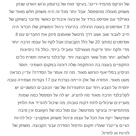
של הניקס מהמיד-ריינג', בעיקר זאת של ברונסון וג'וש הארט שנתן
משחק מעולה מהספסל. אבל יותר מכל זה היה משחק חלש מאוד של
גארלנד עם אסיסט בודד על ארבעה איבודים כאשר מדובר בשחקן של
7.8 אסיסטים בעונה הרגילה. בהיעדר ניהול המשחק שלו הכדור היה
חייב לעבור שוב ושוב דרך מיטשל שאמנם פינק את החברים עם 8
אסיסטים (מתוך 20 של כלל הקבוצה) אבל לקח על עצמו הרבה יותר
מדי ולקח יותר זריקות מגארלנד ומובילי ביחד, כולל 16 ניסיונות
לשלוש, יותר מכל שאר הקבוצה יחד. קליבלנד נראתה חסרת כלים
התקפיים בעונה בה ההתקפה שלה דורגה במקום השמיני. חוסר
הניסיון בפלייאוף הורגש מאוד. מה זה אומר על הסדרה? עדיין כנראה
מעט מאוד. החזרה של אלן הייתה נצרכת עם 17 נקודות ושמירה טובה
יחסית על הצבע ויחד עם התעוררות של שני הכוכבים המשניים יש
לקליבלנד הרבה מאוד מה להציע. יש לה על הספסל כמה שמות
מעניינים שיכולים לתת דקות טובות, מה שיכול להוריד את הלחץ
מהחמישייה ובעיקר ממיטשל. עם סגל כמו של הקאבס אין סיבה
שמיטשל ייקח את הכל על עצמו וניהול משחק אפקטיבי יכול להיות
הגיים צ'יינג'ר שעליו תקום ותיפול הסדרה עבור הקבוצה. משחק של
להיות או לחדול.