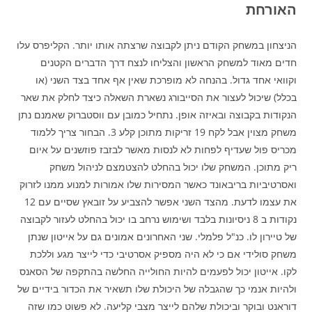
האורחת
הניצחון במשחק הקודם ניתן לקבוצה שרצתה אותו יותר. הקליפרס עלו
חדים מאוד למשחק הראשון והצליחו לנצח דרך הדברים הקטנים
וקוואי אחד גדול. בהנחה לא מופרכת שאין אף אחד בצד השני (או
בכלל) שיכול לעצור את הסייבורג נשארת השאלה כיצד לחלק את שאר
הנקודות בקבוצה ובאיזה אופן. נתחיל כמובן עם ווסטברוק שאמנם נתן
משחק מצוין אבל לקח 19 זריקות מתוכן קלע 3. הבחור צריך ללמוד
מכריס פול שעדיף לפחות לא לנסות מאשר לבזבז פוזשנים על איום
ריק מתוכן. המשחק שלו יכול בהחלט להצטמצם לניהול משחק
ואסרטיביות בריבאונד כאשר המסירות שלו אמורות למנוע ממנו לזרוק
את עצמו לדעת. מהצד השני אפשר להצביע על זובאץ שסיים עם 12
נקודות ב 8 ניסיונות בלבד ושימוש נרחב בו יכול בהחלט לעזור לקבוצה
של טיירון לו. כנ"ל פלמלי. שני האחרונים אמונים גם על אייטון שנתן
משחק סולידי אם כי לא היה מספיק אסרטיבי כדי לייצר מגע וללכת
לקו. אייטון יכול לפעמים להיות החולייה החלשה בהתקפה של הסאנס
ולהיות אנמי כך שהגבלה של היכולת שלו תשאיר את הכדור בידיים של
דוראנט ובוקר וביכולת שלהם לייצר מצבי קליעה. לא פשוט כמו שזה