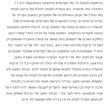
בהתקפה לעומת 15 של הקליפרס והתוצאה המתבקשת היא 11
ניסיונות יותר מהשדה. כאן עומדת למבחן היכולת של אייטון לעמוד
מול הגודל של זובאץ והאתלטיות של ווסטברוק במאבק הקריטי על
הכדורים החוזרים. עודף הפוזשנים של הקליפרס, שהאחוזים שלה
מהשדה היו נמוכים מאלה של הסאנס, קריטי ליכולת לתרגם מומנטום
בהגנה לנקודות בהתקפה. הסאנס שמרו על הכדור נהדר ושמרו היטב
בחלקים שונים של המשחק (חוץ מאשר על קוואי) והעובדה שווסטברוק
לקח 19 זריקות מדגימה זאת היטב. ניצול טוב יותר של הריבאונד יכול
להוריד משמעותית את האפקטיביות של הקליפרס שמלבד ווסטברוק
וקוואי לא לקחו יותר מדי זריקות. הנקודה האחרונה קשורה כמובן
בדוראנט. היעילות הפסיכית שלו לא יכולה להיתרגם רק ל 15 זריקות
מהשדה וניסיון מתמיד למצוא שחקנים למסור להם. הבחור כמעט ולא
זרק ברבע האחרון ולא חיפש מספיק הזדמנויות לקחת על עצמו את
המשחק כשהוא נתקע. במידה ודוראנט מוצא את האיזון בין לקיחת
הרבה זריקות לבין שיתוף שאר החברים לקבוצה אפשר יהיה להכריז על
שינוי מומנטום. מילה לגבי פול – הבחור חשוב מדי בניהול משחק והוא
לא ממש מצליח לקלוע אז אין ברירה אלא שפשוט לא יזרוק.