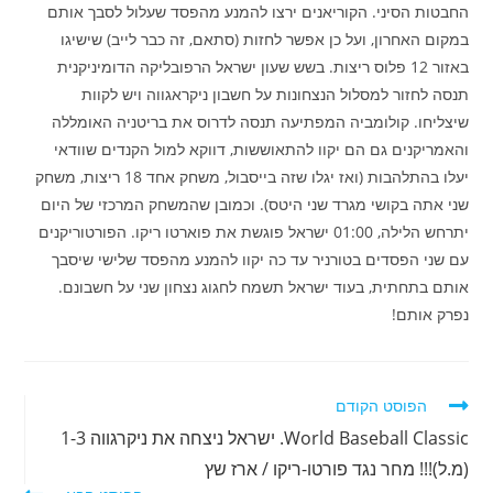
החבטות הסיני. הקוריאנים ירצו להמנע מהפסד שעלול לסבך אותם
במקום האחרון, ועל כן אפשר לחזות (סתאם, זה כבר לייב) שישיגו
באזור 12 פלוס ריצות. בשש שעון ישראל הרפובליקה הדומיניקנית
תנסה לחזור למסלול הנצחונות על חשבון ניקראגווה ויש לקוות
שיצליחו. קולומביה המפתיעה תנסה לדרוס את בריטניה האומללה
והאמריקנים גם הם יקוו להתאוששות, דווקא למול הקנדים שוודאי
יעלו בהתלהבות (ואז יגלו שזה בייסבול, משחק אחד 18 ריצות, משחק
שני אתה בקושי מגרד שני היטס). וכמובן שהמשחק המרכזי של היום
יתרחש הלילה, 01:00 ישראל פוגשת את פוארטו ריקו. הפורטוריקנים
עם שני הפסדים בטורניר עד כה יקוו להמנע מהפסד שלישי שיסבך
אותם בתחתית, בעוד ישראל תשמח לחגוג נצחון שני על חשבונם.
נפרק אותם!
לקרוא
הפוסט הקודם
מאמרים
World Baseball Classic. ישראל ניצחה את ניקרגווה 1-3
נוספים
(מ.ל)!!! מחר נגד פורטו-ריקו / ארז שץ