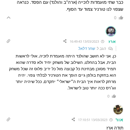
כבר שתי מועמדות לזכייה (ארה"ב והולנד) עם הפסד. כנראה
שצפוי לנו טורניר צמוד עד הסוף.
0
ארז
13/03/2023 16:49:43
הגב ל
שחר דלאל
כן, אני לא חושב שהולנד היתה מועמדת לזכיה, אולי לראשות
הבית, אבל בהחלט, השילוב של משחק יחיד ולא סדרה שהוא
תמיד מסוכן מבחינת כל קבוצה מול כל יריב פלוס זה שכל משחק
הוא בחזקת בולפן גיים הופך את הטורניר לבלתי צפוי. יהיה
מרתק לראות איך הבית ה״ישראלי״ יתקדם, ככל שיהיה יותר
ווג׳רס ככה יותר טוב לישראל.
0
אור
13/03/2023 17:10:51
תודה ארז