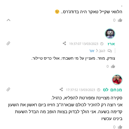
.
הלוואי שקייל טאקר היה בדודג'רס..
0
ארז
13/03/2023 19:37:07
הגב ל
אור
צודק, מוזר. מעניין על מי חשבתי, אולי כריס טיילור.
0
מנחם לס
13/03/2023 17:37:52
סקירה מצויינת ומפורטת להפליא, כרגיל.
אני רוצה רק להזכיר לכולם שבארה"ב הזיזו ביום ראשון את השעון
קדימה בשעה. אני הולך לבדוק בצוות הופב מה הבדל השעות
בינינו עכשיו
0