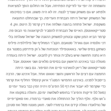
והשמחה זה יופי עד לזריקת הפתיחה, אבל אז החלום הופך למציאות
ולפתע יש גם משחק שצריך לנצח. זה לא היה פשוט, אם כי בסיכומו
של המשחק ישראל היתה הנבחרת העדיפה, כך שבהחלט התוצאה
משקפת. ישראל פתחה בהגנה ושלחה את דין קרמר (3 היטס, ווק, 4
סטרייקאאוטס), האייס של הנבחרת להסביר לניקראגווה מי הבוס פה.
קרמר הביא המון שקט ובטחון למשחק ההגנה של ישראל שעלתה בלי
דני וולנסיה ועם גארת׳ סטאבס, הקצ׳ר המחליף של פילדלפיה פיליס
כשחקן בסיס שלישי. באאוטפילד הנוכחות של ג׳וק פידרסון בסנטר גם
היא נתנה תחושה שיש בעלבית ונותר רק לחבוט. ישראל היתה בעמדה
מעולה כבר באינינג הראשון עם בסיסים מלאים ושני אאוטס, אבל
סטרייקאאוט של ריאן לווארנווי סיים את הסיפור. גם בשני היתה
החמצה עם רצים על הראשון והשני ואאוט אחד, אבל אינינג שני, הרבה
בייסבול לפנינו. באינינג החמישי המנג׳ר איאן קינסלר החליף את קרמר
כדי שקרמר לא יעבור את רף 50 הפיצ׳ס ויהיה זמין כבר בעוד יומיים
(מעל 50 זריקות והפיצ׳ר בחופש לשלושה ימים), והעלה במקומו את
ג׳וש וולף. וולף הוליך על ההתחלה את סאנדי ברמודז, ואז סאקריפייס
של נורלאנדו וואלה קידם את ברמודז לשני. חואן מונטז פסל ואז סטיבן
לייטון (מיינור ליג, סינסינטי) העיף כדור לקיר ושלח את ברמודז הביתה