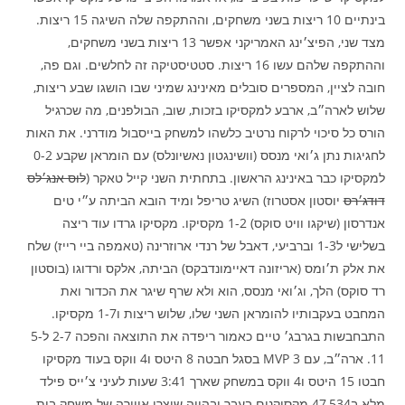
בינתיים 10 ריצות בשני משחקים, וההתקפה שלה השיגה 15 ריצות.
מצד שני, הפיצ׳ינג האמריקני אפשר 13 ריצות בשני משחקים,
וההתקפה שלהם עשו 16 ריצות. סטטיסטיקה זה לחלשים. וגם פה,
חובה לציין, המספרים סובלים מאינינג שמיני שבו הושגו שבע ריצות,
שלוש לארה״ב, ארבע למקסיקו בזכות, שוב, הבולפנים, מה שכרגיל
הורס כל סיכוי לרקוח נרטיב כלשהו למשחק בייסבול מודרני. את האות
לחגיגות נתן ג׳ואי מנסס (וושינגטון נאשיונלס) עם הומראן שקבע 0-2
למקסיקו כבר באינינג הראשון. בתחתית השני קייל טאקר (
לוס אנג׳לס
דודג׳רס
יוסטון אסטרוז) השיג טריפל ומיד הובא הביתה ע״י טים
אנדרסון (שיקגו וויט סוקס) 1-2 מקסיקו. מקסיקו גרדו עוד ריצה
בשלישי ל1-3 וברביעי, דאבל של רנדי ארוזרינה (טאמפה ביי רייז) שלח
את אלק ת׳ומס (אריזונה דאיימונדבקס) הביתה, אלקס ורדוגו (בוסטון
רד סוקס) הלך, וג׳ואי מנסס, הוא ולא שרף שיגר את הכדור ואת
המחבט בעקבותיו להומראן השני שלו, שלוש ריצות ו1-7 מקסיקו.
התבחבשות בגרבג׳ טיים כאמור ריפדה את התוצאה והפכה 2-7 ל5-
11. ארה״ב, עם 3 MVP בסגל חבטה 8 היטס ו4 ווקס בעוד מקסיקו
חבטו 15 היטס ו4 ווקס במשחק שארך 3:41 שעות לעיני צ׳ייס פילד
מלא ב47,534 מקסיקנים בעבר ובהווה שיצרו אווירה של משחק בית