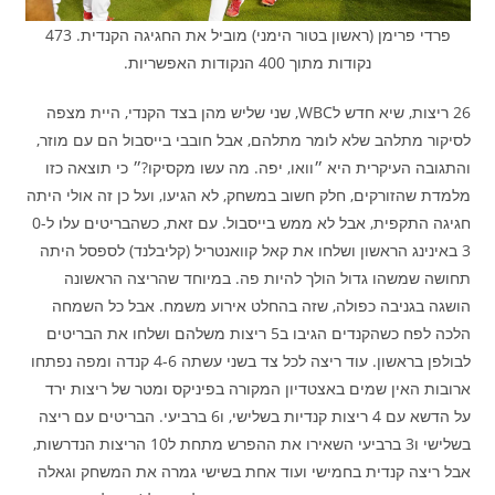
פרדי פרימן (ראשון בטור הימני) מוביל את החגיגה הקנדית. 473
נקודות מתוך 400 הנקודות האפשריות.
26 ריצות, שיא חדש לWBC, שני שליש מהן בצד הקנדי, היית מצפה
לסיקור מתלהב שלא לומר מתלהם, אבל חובבי בייסבול הם עם מוזר,
והתגובה העיקרית היא ״וואו, יפה. מה עשו מקסיקו?״ כי תוצאה כזו
מלמדת שהזורקים, חלק חשוב במשחק, לא הגיעו, ועל כן זה אולי היתה
חגיגה התקפית, אבל לא ממש בייסבול. עם זאת, כשהבריטים עלו ל0-
3 באינינג הראשון ושלחו את קאל קוואנטריל (קליבלנד) לספסל היתה
תחושה שמשהו גדול הולך להיות פה. במיוחד שהריצה הראשונה
הושגה בגניבה כפולה, שזה בהחלט אירוע משמח. אבל כל השמחה
הלכה לפח כשהקנדים הגיבו ב5 ריצות משלהם ושלחו את הבריטים
לבולפן בראשון. עוד ריצה לכל צד בשני עשתה 4-6 קנדה ומפה נפתחו
ארובות האין שמים באצטדיון המקורה בפיניקס ומטר של ריצות ירד
על הדשא עם 4 ריצות קנדיות בשלישי, ו6 ברביעי. הבריטים עם ריצה
בשלישי ו3 ברביעי השאירו את ההפרש מתחת ל10 הריצות הנדרשות,
אבל ריצה קנדית בחמישי ועוד אחת בשישי גמרה את המשחק וגאלה