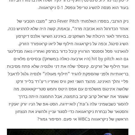
בעוד הוא מנסה להשיג טריפל ונפסל, 0-1 ניקראגווה.
ניק הורנבי, בספרו האלמותי Fever Pitch כתב ״מצבו הטבעי של
אוהד הכדורגל הוא אכזבה מרה״, ובאמת, קשה היה שלא להרגיש ככה,
במיוחד לאור היכולת של השחקנים. באינינג השישי אלכס דיקרסון
השיג סינגל, וכפה על ניקראגווה חילוף של ליאו קראופורד הזורק,
לווארנווי פסל וספנסר הורוויץ קיבל כדור במרפק ואחריו נואה מנדלינגר
גם הוא hit by pitch (היו ארבעה כאלה במשחק!) ובסיסים מלאים
ועוד חילוף של זורקים. קינסלר שלח את דני וולנסיה שלא פתח מסיבות
בריאותיות ולפני שהספקת להגיד ״חילוף מעולה״ ולנסיה גלגל לדאבל
פליי והלך האינינג. מהצד השני זאק וויס ואחריו ריצ׳רד בלייר זרקו
שלושה אינינגס מושלמים עם אפס היטס וחמש סטרייקאאוטס, מה
ששמר את ישראל קרוב קרוב בתמונה, אבל התמונה היתה בדרך
להסגר כשבשמיני עלה ג׳ונת׳ן לואייזיגה, הסט-אפ של הניו יורק יאנקיז
והסטאר של נבחרת ניקראגואה כדי לסגור עניין ולהשיג את הנצחון
הראשון של ניקראגווה בWBC אי פעם. הסיפור גמור?