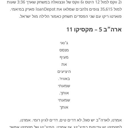
ו2 ווקס למול 12 היטס ו6 ווקס של וונצואלה במשחק שארך 3:36 שעות
למול 35,615 צופים נלהבים שמלאו את loanDepot פארק במיאמי.
פוארטו ריקו עם שני הפסדים תשחק כאמור הלילה מול ישראל.
ארה״ב 5 – מקסיקו 11
ג׳ואי
מנסס
מעיף
את
היציעים
באוויר.
שמעתי
אותך,
שמעתי
אותך
אמרנו, לארה״ב יש סגל, לא דרים טים, דרים לגיון רומי. אמרנו,
למקסיקו יש עדיפות בפיצ׳ינג, אז אמרנו. הפיצ׳ינג של מקסיקו אפשר