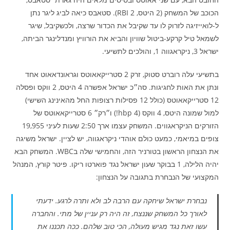
הכוכב של המשחק (2 היטס, 2 RBI). סטאבס כיאה לביג ליגר נתן
ל-לואייזיגה לזרוק לו עד שקיבל את הכדור שרצה, ולכשקיבל, שיגר
לשמאל טיל קרקע-ביטול שוויון והביא את הורוויץ ומנדלינגר הביתה,
ישראל 3, ניקראגווה 1, והולכים לתשיעי.
בתשיעי עלה רוברט סטוק, זרק 2 סטרייקאאוטס וגראונדאאוט אחד
ונתן את האות לחגיגות. סה״כ ישראל אפשרה 4 היטס, 2 ווקס ופסלה
12 סטרייקאאוטס (כולל 12 פסילות רצופות החל מהאינינג השישי)
למול שמונה היטס, 4 ווקס (4 hbp!) ו״רק״ 6 סטרייקאאוטס של
הזורקים הניקראגווים. המשחק עצמו ארך 2:50 שעות לעיני 19,955
צופים במיאמי, כמעט כולם אוהדי ניקראגווה, יש לציין. ישראל משיגה
את הנצחון הראשון בטורניר הזה, והחמישי שלה בWBC. המשחק הבא
יהיה הלילה, 1 בבוקר שעון ישראל נגד פוארטו ריקו. פיטר קורץ, המנהל
המקצועי של הנבחרת בתגובה על הנצחון:
נבחרת ישראל שיחקה עם הרבה לב ולא ותרה לרגע. ידעתי
לאורך כל המשחק שננצח, זה היה רק עניין של מתי. והחברה
עשו זאת נגד מגיש מעולה, הכי טוב שלהם. ככה תכננו את