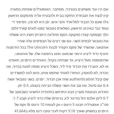
וגם היו עוד משחקים בטורניר, מסתבר. האוסטרלים שפתחו בסערה
קיוו לנצח את הנבחרת החזקה בבית ולהבטיח עליה מהמקום הראשון
גילו שעם כל הכבוד למליארד וחצי איש, יפן היא לא סין. הסיפור די
נגמר כבר באינינג הראשון, כשלארס נוטבאר (סנט לואיס קארדינלס)
הלך וקנסוקה קונדו (פוקוקה הוקס מהליגה היפנית) השיג היט ששלח
את נוטבאר לבסיס השני. עם שני רצים על הבסיסים עלה שוהיי
אוהטאני, שהשדר של פוקס הקפיד לכנות The Unicorn בכל הזדמנות
והעיף כדור ליציע הימני שכמעט ופגע בתמונה שלו, של אוהטאני,
שהתנוססה מעל היציע, עד שנחתה בקהל. האוהדים היפנים, תאמינו
או לא, העבירו את הכדור מיד ליד, כשכל היציע מנסה לגעת בכדור, ואז
הכדור, לא להאמין, הוחזר! לאוהד שתפס אותו, והוא לווה למשרדים
שם קיבל authentication שזה אכן הכדור. יפנים. בשני נוטבאר עשה
0-4 עם סינגל, ואז גנב את השני ונשלח הביתה בעצמו, 0-5 יפן.
האירוע הבאמת מעניין הבא התרחש בתחתית התשיעי כשבמצב של
0-7 ליפן אלכס הול (מיינור ליג, ברוורס) שלח כדור ליציע וקבע 1-7.
סה״כ אוסטרליה חבטו 5 היטס ו-ווק לעומת 10 היטס ו8 ווקס של
היפנים במשחק שארך 3:18 דקות לעיני טוקיו דום מלא ב41,664