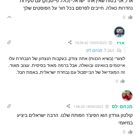
ארז, אני בטוח שאין אתר ישראלי (כולל פייסבוק) עם סקירות
נהדרות כאלה. חייבים לפרסם בכל חור על הפוסטים שלך
0
ארז
13/03/2023 19:36:42
הגב ל
מנחם לס
לצערי (בשיא הכנות) אתה צודק, בעקבות הנצחון של הנבחרת עלו
אייטמים בוואינט ובוואלה, אבל ברמה מאוד בסיסית. עצוב מאוד.
זה המונדיאל של הבייסבול עם נבחרת ישראלית, באמת חבל.
0
מנחם לס
14/03/2023 1:06:20
קולטון גורדון הוא הפיצ'ר הפותח שלנו. הרבה ישראלים ביציע
במיאמי
0