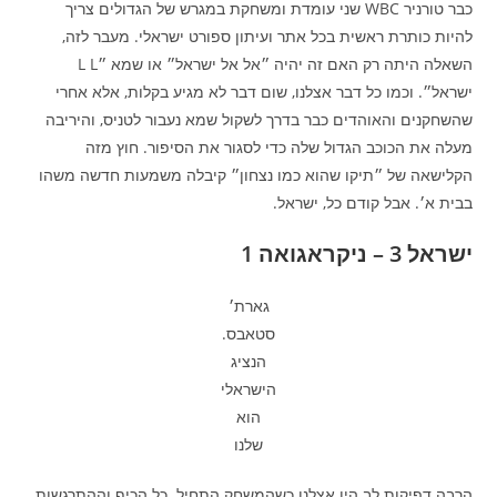
כבר טורניר WBC שני עומדת ומשחקת במגרש של הגדולים צריך
להיות כותרת ראשית בכל אתר ועיתון ספורט ישראלי. מעבר לזה,
השאלה היתה רק האם זה יהיה ״אל אל ישראל״ או שמא ״L L
ישראל״. וכמו כל דבר אצלנו, שום דבר לא מגיע בקלות, אלא אחרי
שהשחקנים והאוהדים כבר בדרך לשקול שמא נעבור לטניס, והיריבה
מעלה את הכוכב הגדול שלה כדי לסגור את הסיפור. חוץ מזה
הקלישאה של ״תיקו שהוא כמו נצחון״ קיבלה משמעות חדשה משהו
בבית א׳. אבל קודם כל, ישראל.
ישראל 3 – ניקראגואה 1
גארת׳
סטאבס.
הנציג
הישראלי
הוא
שלנו
הרבה דפיקות לב היו אצלנו כשהמשחק התחיל. כל הכיף וההתרגשות