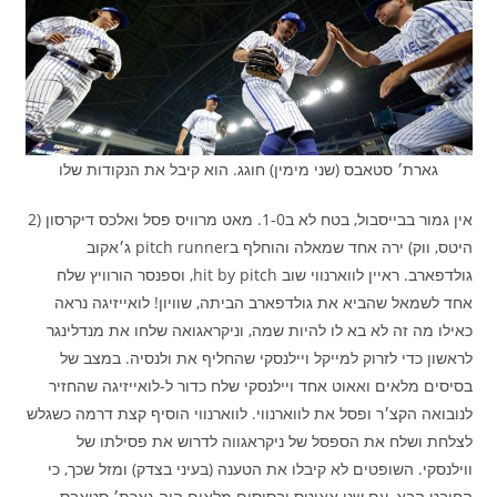
גארת׳ סטאבס (שני מימין) חוגג. הוא קיבל את הנקודות שלו
אין גמור בבייסבול, בטח לא ב1-0. מאט מרוויס פסל ואלכס דיקרסון (2
היטס, ווק) ירה אחד שמאלה והוחלף בpitch runner ג׳אקוב
גולדפארב. ראיין לווארנווי שוב hit by pitch, וספנסר הורוויץ שלח
אחד לשמאל שהביא את גולדפארב הביתה, שוויון! לואייזיגה נראה
כאילו מה זה לא בא לו להיות שמה, וניקראגואה שלחו את מנדלינגר
לראשון כדי לזרוק למייקל ויילנסקי שהחליף את ולנסיה. במצב של
בסיסים מלאים ואאוט אחד ויילנסקי שלח כדור ל-לואייזיגה שהחזיר
לנובואה הקצ׳ר ופסל את לווארנווי. לווארנווי הוסיף קצת דרמה כשגלש
לצלחת ושלח את הספסל של ניקראגווה לדרוש את פסילתו של
ווילנסקי. השופטים לא קיבלו את הטענה (בעיני בצדק) ומזל שכך, כי
החובט הבא, עם שני אאוטס ובסיסים מלאים היה גארת׳ סטאבס,