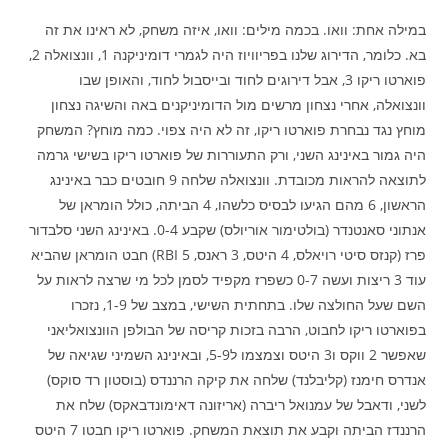
במילה אחת: וואו. בכמה מילים: וואו, איזה משחק, לא ראינו את זה
בא. כלומר, הדירוג שלנו בפריוויוז היה לגמרי דומיניקנה 1, וונצואלה 2,
פוארטו ריקו 3, אבל דירוגים לחוד ובייסבול לחוד, והאופן שבו
וונצואלה, אחרי נצחון מרשים מול הדומיניקנים באה והשיגה נצחון
מוחץ נגד נבחרת פוארטו ריקו, זה לא היה צפוי. כמה מוחץ? המשחק
היה גמור באינינג השני, ורק התעוררות של פוארטו ריקו בשישי גרמה
לתוצאה להראות מכובדת. וונצואלה שלחה 9 חובטים כבר באינינג
הראשון, 6 מהם הגיעו לבסיס כלשהו, 4 הביתה, כולל הומראן של
אנתוני סאנטנדר (בולטימור אוריולס) שקבע 0-4. באינינג השני סלבדור
פרז (קנזס סיטי רויאלס, 4 היטס, 3 ראנס, 5 RBI) חבט הומראן שהביא
עוד 3 ריצות ועשה 0-7 כשפרז מקפיד לסמן לכל מי שרצה לראות על
השם שעל החולצה שלו. בתחתית השישי, במצב של 1-9, נזכרו
בפוארטו ריקו לחבוט, הרבה בזכות קריסה של הבולפן הוונצואליאני
שאפשר 2 ווקס ו3 היטס וצמצמו ל5-9, ובאינינג השמיני שגיאה של
אנדרס חימנז (קליבלנד) שלחה את קיקה הרננדס (בוסטון רד סוקס)
לשני, ודאבל של עמנואל ריברה (אריזונה דאימונדבאקס) שלח את
הרננדז הביתה וקבע את תוצאת המשחק. פוארטו ריקו חבטו 7 היטס