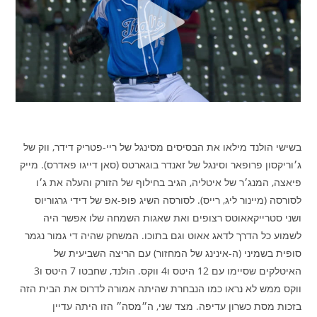
בשישי הולנד מילאו את הבסיסים מסינגל של ריי-פטריק דידר, ווק של
ג׳וריקסון פרופאר וסינגל של זאנדר בוגארטס (סאן דייגו פאדרס). מייק
פיאצה, המנג׳ר של איטליה, הגיב בחילוף של הזורק והעלה את ג׳ו
לסורסה (מיינור ליג, רייס). לסורסה השיג פופ-אפ של דידי גרגוריוס
ושני סטרייקאאוטס רצופים ואת שאגות השמחה שלו אפשר היה
לשמוע כל הדרך לדאג אאוט וגם בתוכו. המשחק שהיה די גמור נגמר
סופית בשמיני (ה-אינינג של המחזור) עם הריצה השביעית של
האיטלקים שסיימו עם 12 היטס ו4 ווקס. הולנד, שחבטו 7 היטס ו3
ווקס ממש לא נראו כמו הנבחרת שהיתה אמורה לדרוס את הבית הזה
בזכות מסת כשרון עדיפה. מצד שני, ה״מסה״ הזו היתה עדיין