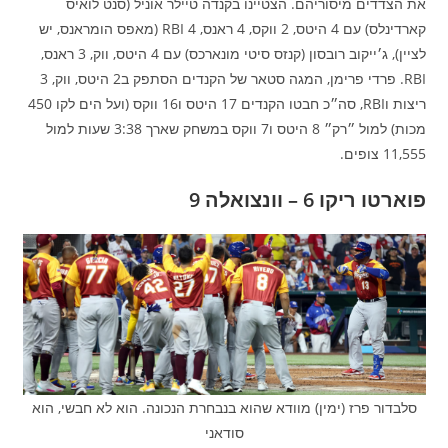
את הצדדים מיסוריהם. הצטיינו בקנדה טיילר אוניל (סנט לואיס
קארדינלס) עם 4 היטס, 2 ווקס, 4 ראנס, 4 RBI (מאפס הומראנס, יש
לציין), ג׳ייקוב רובסון (קנזס סיטי מונארכס) עם 4 היטס, ווק, 3 ראנס,
RBI. פרדי פרימן, המגה סטאר של הקנדים הסתפק ב2 היטס, ווק, 3
ריצות וRBI, סה״כ חבטו הקנדים 17 היטס ו16 ווקס (ועל הים לקו 450
מכות) למול ״רק״ 8 היטס ו7 ווקס במשחק שארך 3:38 שעות למול
11,555 צופים.
פוארטו ריקו 6 – וונצואלה 9
סלבדור פרז (ימין) מוודא שהוא בנבחרת הנכונה. הוא לא חבשי, הוא
סודאני