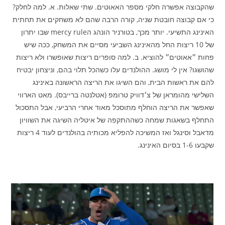
שהקבוצה אפשרה חלקי מספר האאוטים. שתי שאלות. א. למה לחלק?
כי אם קבוצה חובטת שניה, קורה הרבה שהם לא משחקים את תחתית
האינינג התשיעי. יותר מכך, בטורניר הונהג הmercy rule שבו יתרון
של 10 ריצות החל מהאינינג השביעי מסיים את המשחק, ככה שיש
פחות ״אאוטים״ להוציא. ב. למה סופרים ריצות שאופשרו ולא ריצות
שהושגו? אין לי מושג. ההולנדים עלו כשהכל תלוי בהם, וניצחון יבטיח
להם את ראשות הבית, והם השיגו את הריצה הראשונה באינינג
השלישי מהומראן של צ׳דוויק טרומפ (אטלנטה ברייבס). מאט הארווי
שאפשר את הריצה הוחלף מתוסכל מאוד אחרי הרביעי, אבל התסכול
התחלף בשאגות שמחה כשההתקפה של איטליה השיגה את השוויון
מדאבל וסינגל ואז המשיכה להפליא מכותיה בהולנדים לעוד 4 ריצות
שקבעו 1-6 בסיום האינינג.