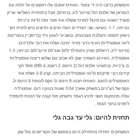
והמשחק ברובו היה די צמוד. האוזיס אמנם עלו ראשונים על הלוח עם
הומראן של אלכס הול (מיינור ליג, ברוורס), אבל בתחתית השלישי אריק
סוגרד השווה עם סינגל למרכז ששלח את פטר זמה (ליגה צ׳כית)
הביתה, 1-1. בשישי, שני הצדדים העלו זורקים חדשים (ויש להניח תוך
נישוק חמסה והצלבת אצבעות), ובשביעי לוגאן וויד (בריסביין באנדיטס,
ליגה אוסטרלית) העיף כדור מדוד ימינה ושלח את רובי גלנדינינג
(מיינור ליג, רויאלס) וארון וויטפילד (לוס אנג׳לס איינג׳לס) הביתה, 1-3
אוסטרליה. האינינג השמיני שוב לא אכזב עם שלוש ריצות אוסטרליות
ו2 צ׳כיות, ובתשיעי אלכס הול (2 היטס, 2 ראנס, 4 RBI) פסל תוך
קידום רובי פרקינס (ליגה אוסטרלית) הביתה, קבע 3-8 ושלח את
האוסטרלים לחגוג. האוזיס חבטו 8 היטס ו5 ווקס לעומת 8 היטס ו2
ווקס של הצ׳כים במשחק שארך 3:04 שעות בטוקיו דום. אוסטרליה
עולה מהמקום השני לרבע הגמר ותשחק מול קובה על הזכות להפסיד
ליפנים בחצי הגמר.
תחזית להיום: גלי עד גבה גלי
המשחקים יתחילו (התחילו) היום במפגש של הקוריאנים מול שק