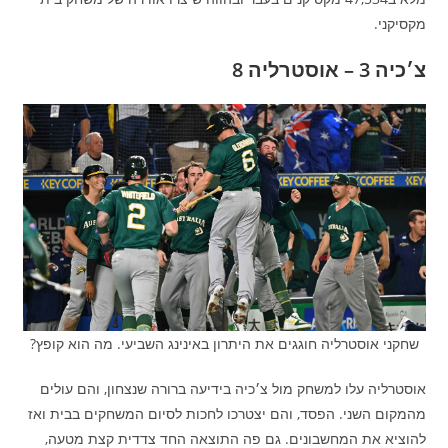
מקסיקני.
צ׳כיה 3 – אוסטרליה 8
שחקני אוסטרליה חוגגים את היתרון באינינג השביעי. מה הוא קופץ?
אוסטרליה עלו למשחק מול צ׳כיה בידיעה ברורה שנצחון, והם עולים
מהמקום השני. הפסד, והם יצטרכו לחכות לסיום המשחקים בבית ואז
להוציא את המחשבונים. גם פה התוצאה החד צדדית קצת מטעה,