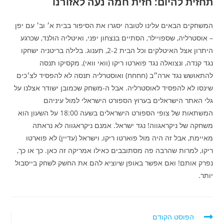
תחזית להיום: חזית חמה נעה לאזורנו
המשחקים הבאים עלינו לטובה יסגרו את הסיפור בבית א׳ וב׳ עם יפן
– אוסטרליה, שספויילר, הסתיים בנצחון יפני, ואיטליה הולנד, שכרגע
היתרון אצל האיטלקים וכל הבית 2-2, תענוג. בלילה בריטניה ישחקו
נגד קנדה, ונצואלה נגד פוארטו ריקו (וואי וואי), מקסיקו תנסה
להתאושש נגד ארה״ב (חחחח) ואוסטרליה תנסה לא להפסיד לצ׳כים
שינסו לא להפסיד לאוסטרליה. אבל ה-משחק שכמובן ישודר אצלנו על
גלי האתר הישראלים בערוץ הספורט הישראלי למול עיניהם
המשתאות של צופי הספורט הישראלים בשעה 18:00 על השעון הוא
משחקה של ניקראגווה! נגד ישראל. אמנם ניקראגווה לא נראתה
מאיימת, אבל זה היה מול פוארטו ריקו, וישראל (עדיין) לא פוארטו
ריקו, למרות שהרבה פה מסתובבים כאילו אמריקה זה כאן. כך או כך,
נפרק אותם! ואם אפשר באופן שיוציא להם את החשק לשחק בייסבול
יותר.
לקרוא
הפוסט הקודם