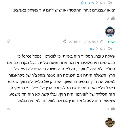
הגב ל
מנחם לס
יבואו עצבניים אחרי ההפסד (או שיש להם עוד משחק באמצע)
0
ארז
12/03/2023 22:16:02
הגב ל
אור
שאלה טובה. הסלייד היה בעייתי כי לווארנווי נפסל force כי
הבסיסים היו מלאים, אז מה אתה עושה סלייד. בכל מקרה גם אם
הסלייד לא היה ״חוקי״, זה לא היה משנה כי הפסילה היא של
הרץ. השאלה היתה אם הכניסה הזו מנעה מהקצ׳ר של ניקראגווה
לפסול את הרץ בבסיס הראשון. ויש חוק של סלייד לא חוקי שמונע
דאבל פליי ואז נפסלים גם הגולש וגם הרץ ש״ניצל״. אז במקרה
הזה הסלייד של לווארנווי היה חוקי, ובלי קשר, לא היה חד משמעי
שאפשר היה לפסול את הרץ גם אם לווארנווי לא היה גולש.
0