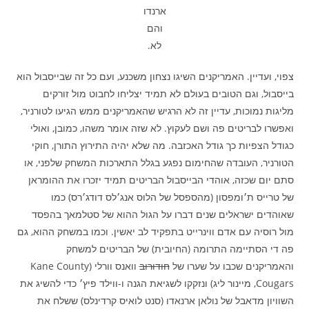
ארנדו
והם
לא.
צפוי, ועדיין. האמריקנים השיגו נצחון משכנע, ועם כל זה שבייסבול הוא
בייסבול, וגם הטובים בעולם לא תמיד יצליחו לחבוט מול זורקים
מליגות נמוכות, עדיין זה לא הרגיש שהאמריקנים ממש הגיעו לטורניר,
ואפשרו לבריטים פה ושם לעקוץ. לא שזה אומר משהו, כמובן, ואולי
כגודל הצפיות כך גודל האכזבה. מה שלא יהיה התירוץ התורן, חוקי
הטורניר, העובדה שהחימום נפגע בגלל התארכות המשחק שלפני, או
סתם יום שכזה, אוהדי הבייסבול הבריטים תמיד יזכרו את ההומראן
של טרייס ת׳ומפסון (מהספסל של הלוס אנג׳לס דודג׳רס) כמו
שאוהדים ישראלים שנים דברו על הגול ההוא של סטלמאך בהפסד
מול רוסיה עם אדם ווינרייט בתפקיד לב יאשין. וכמו במשחק ההוא, גם
פה די הסתיימה התרומה (החיובית) של הבריטים למשחק
והאמריקנים שכבו על שערו של
חודורוב
וואנס וורלי (Kane County
Cougars, מיינור ליג) ונזקקו לשגיאת הגנה ו-ווילד פיץ׳ כדי להשיג את
השוויון מדאבל של נולאן ארנאדו (סנט לואיס קרדינלס) ששלח את