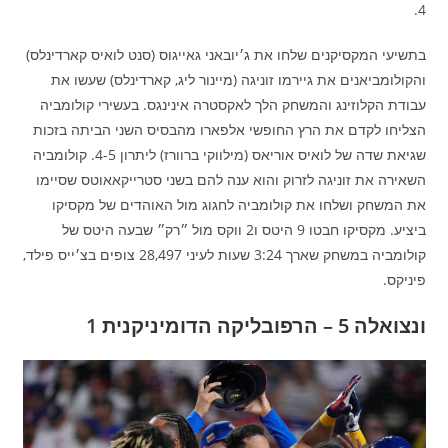
4.
בתשיעי המקסיקנים שלחו את ג׳יובאני גאייגוס (סנט לואיס קארדינלס)
והקולומביאנים את גיירמו זוניגה (מיינור ליג, קארדינלס) שעשו את
עבודת הקלוזינג והמשחק הלך לאקסטרה אינינגס. בעשירי קולומביה
הצליחו לקדם את הרץ החופשי אלפארו מהבסיס השני הביתה בזכות
שגיאת שדה של לואיס אוריאס (מילווקי ברוורז) ליתרון 4-5. קולומביה
השאירה את זוניגה לזרוק והוא ענה להם בשני סטרייקאאוטס שסיימו
את המשחק ושלחו את קולומביה לחגוג מול האוהדים של מקסיקו
ביציע. מקסיקו חבטו 9 היטס ו2 ווקס מול ״רק״ שבעה היטס של
קולומביה במשחק שארך 3:24 שעות לעיני 28,497 צופים בצ׳ייס פילד,
פיניקס.
ונצואלה 5 – הרפובליקה הדומיניקנית 1