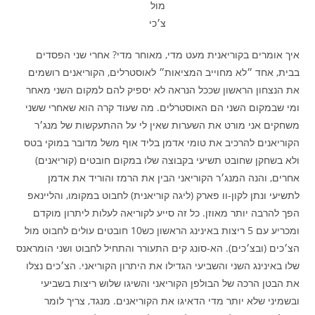
מול
צ׳כי
איך אומרים בקוריאנית מעט מדי, מאוחר מדי? אחרי שני הפסדים
בבית, אחד ״לא מחוייב המציאות״ לאוסטרלים, הקוריאנים רושמים
את הנצחון הראשון שככל הנראה לא יספיק להם למקום השני מאחר
ומי שבמקום השני הם האוסטרלים. מה שעוד קרה הוא שאחרי ששני
משחקים אני מורט את השערות שאין לי על ההתעקשות של מנג׳ר
הקוריאנים להרכיב את טומי אדמן בליד אוף משל מדובר במוקי בטס
ולא בשחקן שחובט תשיעי בקבוצה שלו במקום חובטים (קוריאנים)
אחרים, והנה המנג׳ר הקוריאני הבין את הרמז והוריד את אדמן
לתשיעי ונתן לקון-וו פארק (ליגה קוריאנית) לחבוט במקומו, והליינאפ
הפך להרבה יותר מאוזן. כל זה סייע לקוריאה לעלות ליתרון מוקדם
ומכריע עם 5 ריצות באינינג הראשון כש10 חובטים עולים לחבוט מול
הצ׳כים (ובצ׳כים). הא-סונג קים התעורר והתחיל לחבוט ושני הומראנס
שלו באינינג השני והשביעי הגדילו את היתרון הקוריאני. הצ׳כים נצלו
את הבטן הרכה של הבולפן הקוריאני והשיגו שלוש ריצות בשביעי
ובשמיני שלא יותר מדי הדאיגו את הקוריאנים. מנגד, צריך לומר