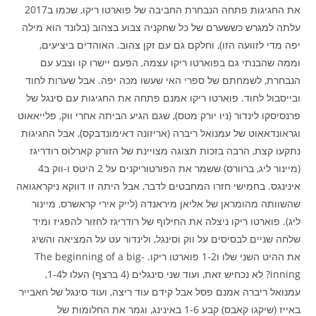
את החגיגות פתחה הנבחרת החביבה של פוארטו ריקו, שכמו ב2017
עלתה למגרש כששערם של כל שחקניה צבוע בצהוב (בלונד הוא מילה
יפה מדי לזוועה הזו), וחלקם גם עם זקן צהוב. האוהדים ביציעים,
וממה שהבנתי גם בפוארטו ריקו עצמה, הפעם יישרו קו וצבע עם
הנבחרת, לשמחתם של ספרי האי שעשו מכה יפה. אבל שערות לחוד
ובייסבול לחוד. פוארטו ריקו אמנם פתחה את החגיגות עם סינגל של
פרנסיסקו לינדור (ניו יורק מטס), שגם הגיע הביתה אחרי ווק, פלייאאוט
וגראונדאאוט של עמנואל ריברה (אריזונה דאימונדבקס), אבל החגיגות
נתקעו קצת, הרבה בזכות תצוגה מצויינת של הזורק קארלוס רודריגז
(מיינור ליג, ברוורס) ששמר את הפורטוריקנים על 2 היטס ו-ווק ב4
אינינגס. בחמישי חזרו המחבטים לדבר, אבל היתה זו דווקא ניקראגואה
שהשוותה מהומראן של אליאן מיראנדה (לייק אירי קראשרס, מיינור
ליג). פוארטו ריקו ניצלה את החילוף של רודריגז לחזור להפגיז ומיד
שלחה שניים לבסיסים על ווק וסינגל, ולינדור עט על המציאה והשיג
את ההיט השני שלו ו1-2 פוארטו ריקו. The beginning of a big-
inning? לא נכחיש זאת, ועוד שני סינגלים (4 ברצף) העלו ל1-4,
עמנואל ריברה אמנם פסל אבל קידם עוד ריצה, ועוד סינגל של חאבייר
באייז (שיקגו קאבס) קבע 1-6 באינינג, וגמר את החלומות של