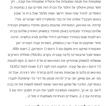
שמנצחת את פנמה שמנצחת את איטליה שמנצחת את קובה… רק
חסר נצחון איטלקי על הולנד וכל הבית הזה מסיים עם 2 נצחונות ו2
הפסדים. להגיד שזה אומר דרשני ושזה מלמד שכל בית א׳ שובץ
באופן חובבני? אמרנו את זה כבר מהסקירה לפני שבועיים, עזר?
קדחת. אז טאיוואן, המארחת, שהובסו באופן מחפיר במשחק הבכורה
שלהם בטורניר מובסים באופן מחפיר במשחק האחרון שלהם בבית,
ויש לקוות שגם בטורניר כשהראן היחיד שלהם מגיע בתשיעי, הרבה
אחרי שהקובנים אבדו עניין במשחק. בשורות קובה הצטיינו יואן
מונקאדה (שיקגו וויט סוקס) עם 3 היטס (1 הומראן), 2 ראנס וRBI,
כשאריסבל ארובארינה (ליגה קובנית, בקרוב בMLB?) וסוללת הזורקים
שנשלחו למשחק שהחזיקו את הטאיוואנים על 4 היטס ו2 ווקס לעומת
13 היטס ו-ווק של קובה. התענוג הזה לקח 3:21 שעות למול 18,852
טאיוואנים נלהבים שבאמת מגיעה להם נבחרת יותר רצינית, אבל זה
מה יש, אם שחקן יפני צריך להיות פנומן על דורי כדי שיסתכלו לעברו
באמריקה, הסיכוי של שחקן טאיוואני שואף לאפס לעשות את זה בביג
ליגס. כך או כך, התוצאה ממשיכה לסבך את הבית הסבוך הזה עם 3
נבחרות עם 2-2, והשתיים הנותרות משחקות זו מול זו…