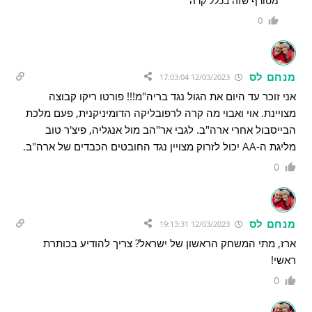
מטורף שזה בכלל קרה
0
מנחם לס
12/03/2023 17:03:04
אני זוכר עד היום את הגול נגד בריה"מ!!! פורטו ריקו קבוצה
מצויינת. אוי ואבוי מה קרה לרפובליקה הדומיניקנית, פעם מלכת
הבייסבול אחרי ארה"ב. לגבי אר"הב מול אנגליה, פיצ'ר טוב
מליגת ה-AA יכול לזרוק מצויין נגד החובטים הכבדים של ארה"ב.
0
מנחם לס
12/03/2023 19:13:31
ארז, מתי המשחק הראשון של ישראל? צריך להודיע בכותרת
ראשי!
0