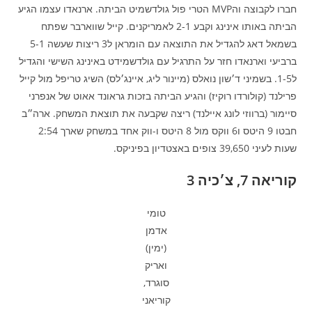
חברו לקבוצה והMVP הטרי פול גולדשמיט הביתה. ארנאדו עצמו הגיע
הביתה באותו אינינג וקבע 2-1 לאמריקנים. קייל שווארבר שפתח
בשמאל דאג להגדיל את התוצאה עם הומראן ל3 ריצות שעשה 5-1
ברביעי וארנאדו חזר על התרגיל עם גולדשמידט באינינג השישי והגדיל
ל1-5. בשמיני ד׳שון נואלס (מיינור ליג, איינג׳לס) השיג טריפל מול קייל
פרילנד (קולורדו רוקיז) והגיע הביתה בזכות גראונד אאוט של אנפרני
סיימור (ברווזי לונג איילנד) ריצה שקבעה את תוצאת המשחק. ארה״ב
חבטו 9 היטס ו6 ווקס מול 8 היטס ו-ווק אחד במשחק שארך 2:54
שעות לעיני 39,650 צופים באצטדיון בפיניקס.
קוריאה 7, צ׳כיה 3
טומי
אדמן
(ימין)
ואריק
סוגרד,
קוריאני