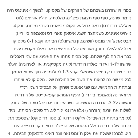
בפריוויו שוררנו בשבחם של הזורקים של מקסיקו, ולמשך 4 אינינגס היה
נדמה שהנה, סוף סוף תצוגת פיצ׳ינג כהלכתה. חוליו אוריאס (לוס
אנג׳לס דודג׳רס) נראה גדול על הקולומביאנים בשתי מידות, וזרק 4
נו-היט אינינגס, כשמהצד השני, איסאק פאריידס (טאמפה ביי רייז)
חבט את ג׳ואי מנסס (וושינגטון נאשיונלס) הביתה וקבע 0-1 מקסיקו.
אבל לא לעולם חוסן, ואוריאס של החמישי נראה כאילו מקסיקו עשו
כבר את החילוף שלהם. קולומביה פתחו את האינינג עם שני דאבלים
שהשוו ל1-1 ואז ריינאלדו רודריגז (ליגה מקסיקנית, אוי לאירוניה) העלה
כדור שירד רק ביציע השמאלי וקבע 1-3 לקולומביה תוך שהוא מסמן
לכל מי שרוצה לראות את השם על החולצה שלו. מקסיקו לא וויתרו
ובתחתית החמישי, עם שני אאוטס ושחקן על הבסיס השני, רנדי
ארוזארינה (טאמפה ביי רייז) העיף הומראן קופי-פייסט של רודריגז
והשווה ל3-3. הנדנדה המשיכה, בשביעי רודריגז ניצל טעות של הזורק
לשלוח את יורגה (חורחה?) אלפארו (מיינור ליג, רד סוקס) הביתה, ומיד
(כלומר בתחתית השביעי) אלקס וורדוגו (בוסטון רד סוקס) שפספס את
הכדור של רודריגז בגלל ההסטה של הפיצ׳ר בחצי הקודם פיצה עם
היט למרכז ששלח את אלק ת׳ומס (אריזונה דאימונדבאקס) הביתה. 4-