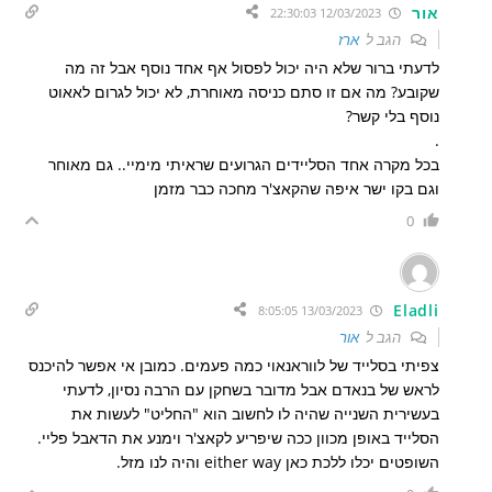
אור
12/03/2023 22:30:03
הגב ל
ארז
לדעתי ברור שלא היה יכול לפסול אף אחד נוסף אבל זה מה
שקובע? מה אם זו סתם כניסה מאוחרת, לא יכול לגרום לאאוט
נוסף בלי קשר?
.
בכל מקרה אחד הסליידים הגרועים שראיתי מימיי.. גם מאוחר
וגם בקו ישר איפה שהקאצ'ר מחכה כבר מזמן
0
Eladli
13/03/2023 8:05:05
הגב ל
אור
צפיתי בסלייד של לווראנאוי כמה פעמים. כמובן אי אפשר להיכנס
לראש של בנאדם אבל מדובר בשחקן עם הרבה נסיון, לדעתי
בעשירית השנייה שהיה לו לחשוב הוא "החליט" לעשות את
הסלייד באופן מכוון ככה שיפריע לקאצ'ר וימנע את הדאבל פליי.
השופטים יכלו ללכת כאן either way והיה לנו מזל.