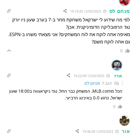
מנחם לס
12/03/2023 19:19:20
לפי מה שידוע לי ישרקאל משחקת מחר ב-7 בערב שעון ניו יורק
נגד הרפובליקה הדומיניקנית. אכן?
מאיפה אתה לוקח את לוח המשחקים? אני מצאתי משהו ב-ESPN.
גם אתה לוקח משם?
0
ארז
12/03/2023 19:22:09
הגב ל
מנחם לס
הכל מMLB.com, המשחק כבר החל, נגד ניקראגווה ב18:00 שעון
ישראל, כרגע 0-0 באינינג הרביעי.
0
אור
12/03/2023 19:36:28