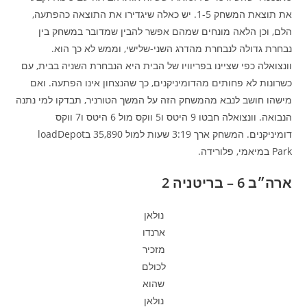
את תוצאת המשחק 1-5. יש כאלה שיגדירו את התוצאה כהפתעה,
הלם, וכן הלאה מונחים שמהם אפשר להבין שמדובר במשחק בין
נבחרת גדולה לנבחרת מהדרג השני-שלישי, וממש לא כך הוא.
וונצואלה כפי שציינו בפריוויו של הבית היא הנבחרת השניה בבית, עם
כשרונות לא פחותים מהדומיניקנים, כך שהנצחון אינו הפתעה. ואם
מישהו חושב לנבא מהמשחק הזה על המשך הטורניר, תבדקו למי נתנה
הנבואה. וונצואלה חבטו 9 היטס ו5 ווקס מול 6 היטס ו7 ווקס
דומיניקנים. המשחק ארך 3:19 שעות למול 35,890 בloadDepot
Park במיאמי, פלורידה.
ארה״ב 6 – בריטניה 2
נולאן
ארנדו
מזכיר
לכולם
שהוא
נולאן