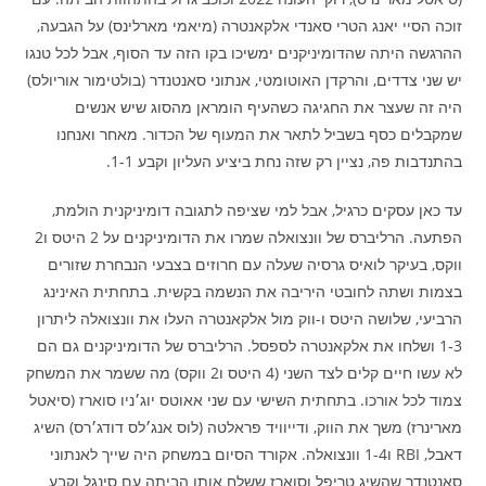
זוכה הסיי יאנג הטרי סאנדי אלקאנטרה (מיאמי מארלינס) על הגבעה,
ההרגשה היתה שהדומיניקנים ימשיכו בקו הזה עד הסוף, אבל לכל טנגו
יש שני צדדים, והרקדן האוטומטי, אנתוני סאנטנדר (בולטימור אוריולס)
היה זה שעצר את החגיגה כשהעיף הומראן מהסוג שיש אנשים
שמקבלים כסף בשביל לתאר את המעוף של הכדור. מאחר ואנחנו
בהתנדבות פה, נציין רק שזה נחת ביציע העליון וקבע 1-1.
עד כאן עסקים כרגיל, אבל למי שציפה לתגובה דומיניקנית הולמת,
הפתעה. הרליברס של וונצואלה שמרו את הדומיניקנים על 2 היטס ו2
ווקס, בעיקר לואיס גרסיה שעלה עם חרוזים בצבעי הנבחרת שזורים
בצמות ושתה לחובטי היריבה את הנשמה בקשית. בתחתית האינינג
הרביעי, שלושה היטס ו-ווק מול אלקאנטרה העלו את וונצואלה ליתרון
1-3 ושלחו את אלקאנטרה לספסל. הרליברס של הדומיניקנים גם הם
לא עשו חיים קלים לצד השני (4 היטס ו2 ווקס) מה ששמר את המשחק
צמוד לכל אורכו. בתחתית השישי עם שני אאוטס יוג׳ניו סוארז (סיאטל
מארינרז) משך את הווק, ודייוויד פראלטה (לוס אנג׳לס דודג׳רס) השיג
דאבל, RBI ו1-4 וונצואלה. אקורד הסיום במשחק היה שייך לאנתוני
סאנטנדר שהשיג טריפל וסוארז ששלח אותו הביתה עם סינגל וקבע