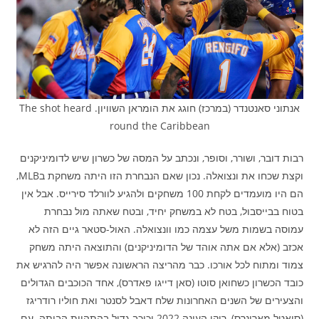
אנתוני סאנטנדר (במרכז) חוגג את הומראן השוויון. The shot heard
round the Caribbean
רבות דובר, ושורר, וסופר, ונכתב על המסה של כשרון שיש לדומיניקנים
וקצת שכחו את ונצואלה. נכון שאם הנבחרת הזו היתה משחקת בMLB,
הם היו מועמדים לקחת 100 משחקים ולהגיע לוורלד סירייס. אבל אין
בטוח בבייסבול, בטח לא במשחק יחיד, ובטח שאתה מול נבחרת
עמוסה בשמות משל עצמה כמו וונצואלה. האול-סטאר גיים הזה לא
אכזב (אלא אם אתה אוהד של הדומיניקנים) והתוצאה היתה משחק
צמוד ומתוח לכל אורכו. כבר מהריצה הראשונה אפשר היה להרגיש את
כובד הכשרון כשחואן סוטו (סאן דייגו פאדרס), אחד הכוכבים הגדולים
והצעירים של השנים האחרונות שלח דאבל לסנטר ואת חוליו רודריגז
(סיאטל מארינרס), רוקי העונה 2022 וכוכב גדול בהתהוות הביתה. עם