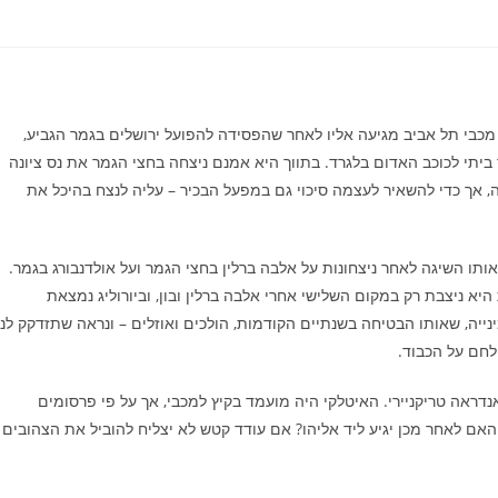
חר פגרה בת שבוע, היורוליג חוזר הערב (חמישי) במחזור ה־25. מכבי תל אביב מגיעה אליו לאחר שהפסידה להפועל ירושלים בגמר הגביע,
יתי לכוכב האדום בלגרד. בתווך היא אמנם ניצחה בחצי הגמר את נס ציונה
 אך כדי להשאיר לעצמה סיכוי גם במפעל הבכיר – עליה לנצח בהיכל את
ותו השיגה לאחר ניצחונות על אלבה ברלין בחצי הגמר ועל אולדנבורג בגמר.
יא ניצבת רק במקום השלישי אחרי אלבה ברלין ובון, וביורוליג נמצאת
ם מאזן 15:9. סיכוייה למקום בשמינייה, שאותו הבטיחה בשנתיים הקודמות, הולכים ואוזלים – ונראה שתזדקק לנ
לחם על הכבוד.
דראה טריקניירי. האיטלקי היה מועמד בקיץ למכבי, אך על פי פרסומים
האם לאחר מכן יגיע ליד אליהו? אם עודד קטש לא יצליח להוביל את הצהובים