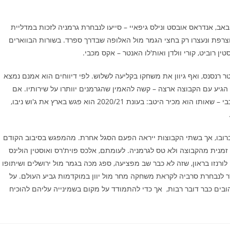
ר באב, אנדראס אובסט ונילס גיפאיי – סייעו לנבחרת גרמניה לזכות במדליית
 וצרפת ונעצרו רק בחצי הגמר מול האלופה שבדרך ספרד. בשורות הבווארים
טין רוביט, קורי וולדן ואות'לו האנטר – אקס מכבי.
איירן חווה האנטר רנסנס, ואף גיוון את משחקו בקליעה לשלוש. לפי דיווחים הוא אמנם נמצא
הגיע עם הקבוצה ארצה – קשה להאמין שהגרמנים יוותרו על שירותיו. אם
ישחק, על גבו הרגיש תוטל האחריות לעצור את הקו הקדמי של מכבי – שאותו הוא מכיר היטב: בעונת 2020/21 הוא פגש בארץ את ג'וש ניבו,
ידה מכבי במינכן 98:89 במשחק צמוד ברובו, אך בשתי הקבוצות ייראה הפעם הסגל אחרת. מהמפגש בסיבוב הקודם
ה זמנית מהקבוצה ולא טס לגרמניה. לעומתם, אלכס פוית'רס ואוסטין הולינס
נה. גם לורנזו בראון, שזה לא כבר שב מפציעה, ספג מכה בגמר מול ירושלים ושיתופו
ר לנבחרת סרביה לקראת משחקה מחר מול יוון במוקדמות גביע העולם. על
ן משחקי הבית (2:10) למשחקי החוץ (9:3) של הצהובים כבר דובר רבות, אך כדי להתמודד על מקום בשמינייה עליהם להוכיח