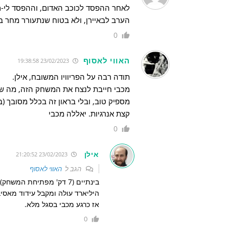
לאחר ההפסד לכוכב האדום, וההפסד לי-ם
הערב לבאיירן, ולא בטוח שנתעורר מחר בב
0
האווי לאסוף
23/02/2023 19:38:58
תודה רבה על הפריוויו המשובח, אילן.
מכבי חייבת לנצח את המשחק הזה, מה שהופ
מספיק טוב, ובלי בראון זה בכלל מסובך (ב
קצת אנרגיות. יאללה מכבי
0
אילן
23/02/2023 21:20:52
הגב ל
האווי לאסוף
בינתיים (7 דק' מפתיחת המשחק) בראון לא ירד מהפרקט.
היליארד עולה ומקבל עידוד מאסי
אז כרגע מכבי בסגל מלא.
0