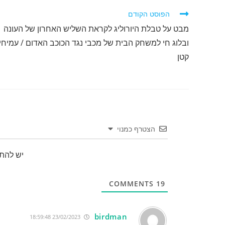
לקרוא
הפוסט הקודם
מאמרים
מבט על טבלת היורוליג לקראת השליש האחרון של העונה
נוספים
ובלוג חי למשחק הבית של מכבי נגד הכוכב האדום / עמיחי
קטן
הצטרף כמנוי
יש להת
COMMENTS
19
birdman
23/02/2023 18:59:48