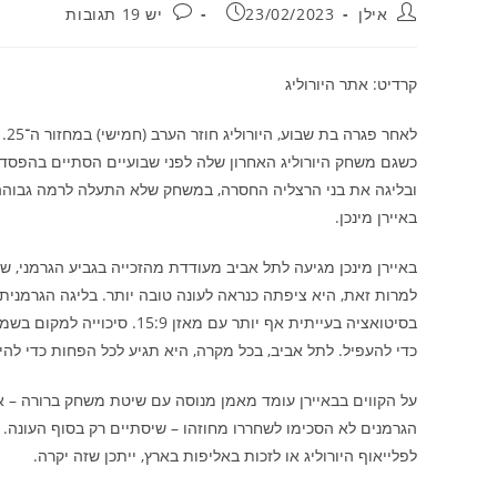
מחבר:
פורסם:
תגובות:
אילן
23/02/2023
יש 19 תגובות
קרדיט: אתר היורוליג
לא
כשגם משחק היורוליג האחרון שלה לפני שבועיים הסתיים בהפסד ב
ובליגה את בני הרצליה החסרה, במשחק שלא התעלה לרמה גבוהה,
באיירן מינכן.
באיירן מינכן מגיעה לתל אביב מעודדת מהזכייה בגביע הגרמני, שא
למרות זאת, היא ציפתה כנראה לעונה טובה יותר. בליגה הגרמנית ה
בסיטואציה בעייתית אף יותר ע
כדי להעפיל. לתל אביב, בכל מקרה, היא תגיע לכל הפחות כדי להי
על הקווים בבאיירן עומד מאמן מנוסה עם שיטת משחק ברורה – אנ
הגרמנים לא הסכימו לשחררו מחוזהו – שיסתיים רק בסוף העונה. 
לפלייאוף היורוליג או לזכות באליפות בארץ, ייתכן שזה יקרה.