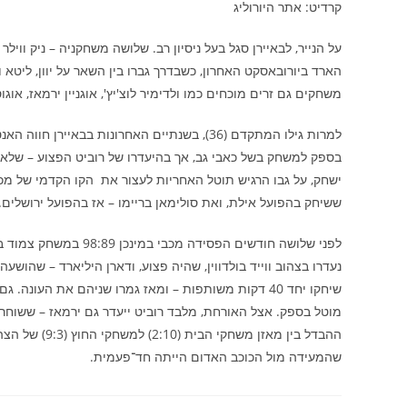
קרדיט: אתר היורוליג
על הנייר, לבאיירן סגל בעל ניסיון רב. שלושה משחקניה – ניק וויל
הארד ביורובאסקט האחרון, כשבדרך גברו בין השאר על יוון, ליטא
משחקים גם זרים מוכחים כמו ולדימיר לוצ'יץ', אוגניין ירמאז, אוגוס
למרות גילו המתקדם (36), בשנתיים האחרונות בב
בספק למשחק בשל כאבי גב, אך בהיעדרו של רוביט הפצוע – שלא 
ששיחק בהפועל אילת, ואת סולימאן בריימו – אז בהפועל ירושלים.
לפני שלושה חודשים הפס
נעדרו בצהוב ווייד בולדווין, שהיה פצוע, ודארן היליארד – שהושע
שיחקו יחד 40 דקות משותפות – ומאז גמרו שניהם את העו
מוטל בספק. אצל האורחת, מלבד רוביט ייעדר גם ירמאז – ששוחר
ההבדל בין מאז
שהמעידה מול הכוכב האדום הייתה חד־פעמית.