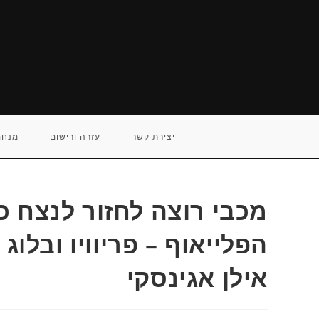
Ski
t
conten
יצירת קשר
עזרה ורישום
מנחם
מכבי רוצה לחזור לנצח כ
הפלייאוף – פריוויו ובלוג
אילן אגינסקי