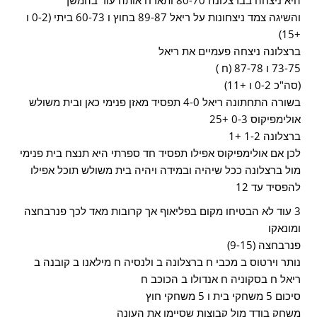
היא ניצחה בברצלונה 80-70 ותארח אותה עוד בהמשך
והשיגה צמד ניצחונות על ריאל 89-87 בחוץ ו 60-73 ביתי (0-2 ו
+15)
ברצלונה ניצחה פעמיים את ריאל
73-75 ו 87-78 (ח )
(סה"כ 0-2 ו +11)
בשורה התחתונה ריאל 4-0 תפסיד מאזן פנימי כאן ובית משולש
אולימפיקוס 0-3 +25
ברצלונה 1-2 +1
לכן אם אולימפיקוס אפילו תפסיד חד ספרתי היא תנצח בית פנימי
מול ברצלונה ככל שיהיה ובמידה ויהיה בית משולש תוכל אפילו
להפסיד עד 12
3 עוד לא הבטיחו מקום בפליאוף אך קרובות מאד לכך פנרבחצה
ומונאקו
פנרבחצה (9-15)
נותר וירטוס ב מכבי ח ברצלונה ב ולנסיה ח מילאנו ב קובנה ב
ריאל ח בסקוניה ח אנדולו ב הכוכב ח
סיכום 5 משחקי בית ו 5 משחקי חוץ
משחק בודד מול קבוצות שסיימו את העונה