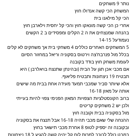
נותר 9 משחקים
המשחק הכי קשה אנדולו חוץ
הכי קל מילאנו בית
אחרי כן הכי קשה מונאקו חוץ והכי קל יחסית וילארבן חוץ
בהנחה שמנצחים את ה 2 הקלים ומפסידים ב 2 הקשים
נעמודעל 14-15
5 המשחקים האחרים כוללים 4 משחקי בית אך משחקים לא קלים
בכלל מול פנרבח'צה וירטוס בסקוניה וריאל במחזור הסיום
לעומת משחק חוץ בודד בקובנה
אם מכבי אכן תגן על הבית (ובהינתן שתנצח בויאלרבן ) היא
תבטיח 19 ניצחונות ותבטיח פליאוף.
אלא שיותר סביר שמכבי תמעד מעידה אחת בבית מה שישים
אותה על מאזן 16-18
ברוב הקונסטלציות הצפויות המאזן הפנימי צפוי להיות בעייתי
ולכן יש 2 משחקים קריטים
מול בסקוניה בבית וקובנה חוץ
ההנחה שלי שאם מכבי תהיה 16-18 אבל תנצח את בסקוניה
ובקובנה זה יספיק לטופ 8 אחרת מכבי תישאר בחוץ
במבט כולל לכוכב למרות לוח קל יהיה קשה להגיע ל 18 ניצחונות