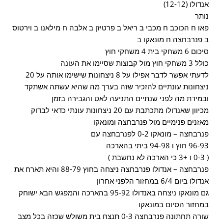
אנדולו (12-12)
נותר
פאו ח הכוכב ח מכבי ב ריאל ב פרטיזן ב אלבה ח מילאנו ב וירטוס
ב פנרבחצה ח מונאקו ב
סיכום 6 משחקי בית 4 משחקי חוץ
כולל 3 משחקי חוץ מול קבוצות שסיימו את העונה
לדעתי אפשר לדבר אפילו על 8 ניצחונות שישימו אותה על 20
ניצחונות עונתיים להזכיר שזה בערך מה שהיא עשתה אשתקד
ובמידת מה לפני שנתיים התניעה לאט והגבירה בזמן
מכיוון שאנדולו מתכתבת עם 20 ניצחונות עונתי כדאי לבדוק
מאזנים פנימיים מול פנרבחצה ומונאקו
פנרבחצה – מונאקו 0-2 לפנרבחצה עם
96-93 חוץ ו 94-98 ביתי בהארכה
( 0-3 ו +3 כי הארכה לא נחשבת )
פנרבחצה – אנדולו פנרבחצה ניצחה בחוץ 88-79 והיא תארח את
אנדולו ביום 6/4 במחזור הלפני אחרון
גם מונאקו ניצחה באנדולו 95-92 בהארכה והמפגש הבא ישוחק
במחזור הסיום במונאקו
שורה תחתונה פנרבחצה 0-3 תנצח בית משולש שכזה בכל מצב