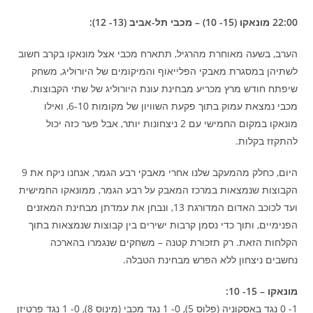
22:00 מונאקו (15- 10) – מכבי תל-אביב (13- 12):
הערב, בשעה מאוחרת מהרגיל, תתארח מכבי אצל מונאקו בקרב חשוב
לשתיהן במסגרת מאבקי הפלייאוף והמיקומים של היורוליג, משחק
שיפתח חודש מרץ מכריע מבחינת עונת היורוליג של שתי הקבוצות.
מכבי נמצאת עמוק בתוך פקעת השוויון של מקומות 6-10, ואילו
מונאקו במקום החמישי עם 2 ניצחונות יותר, אבל פער כזה יכול
להתקזז בקלות.
היום, כחלק מהמעקב שלנו אחרי מאבקי רבע הגמר, אנחנו ניקח את 9
הקבוצות שנמצאות במרכז המאבק על רבע הגמר, ממונאקו החמישית
ועד לכוכב האדום המדורגת 13, ונבחן את עמדתן מבחינת המאזנים
הפנימיים, ותוך כדי נסמן קרבות ישירים בין קבוצות שנמצאות בתוך
הקלחות הזאת. רק תזכורת קטנה – משחקים שנגמרו בהארכה
נחשבים ניצחון ללא הפרש מבחינת הטבלה.
מונאקו – 15- 10:
1- 0 נגד באסקוניה (פלוס 5), 0- 1 נגד מכבי (מינוס 8), 0- 1 נגד פרטיזן