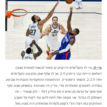
טיי לו:
טיי לו והקליפרס היו קרובים מאוד לבושה לאומית (שוב).
דאלאס הייתה כבר ביתרון 2-0, אך לו שלף שפן מהכובע והקליפרס
חזרו ל-2-2, והשאר היסטוריה. ההתאמות ההתקפיות והגנתיות שביצע
בסדרה, לפעמים מאוחרות מדי, עדיין היו מצוינות. במשחק שבע, סוף
סוף סמך על טרנס מן ואיש ה-64 מיליון דולר – לוק קנארד – וזה
השתלם לו בגדול. אני מצפה מלו לתת להם עוד דקות על חשבון
הוותיקים כמו רונדו ורג'י ג'קסון (למרות שהאחרון היה מצוין מול