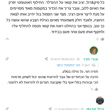
כל פיק&רול, יציב את קוואי על ההנדלר. החילוף האוטומטי יפרק
את האיום ללוב, וגובר צריך את הכדור במקומות מאוד מסויימים
על מנת לייצר איום רציני. מצד שני הסמול בול יחייב אותו לצאת
החוצה, ולאבד חלק משמעותי מאיום נעילת הצבע שהוא עושה כל
כך טוב. בנוסף אני בהחלט רואה את קוואי מנסה להחליף עליו
ולתקוף אותו פעם אחר פעם בבידוד.
0
אורי הדר
08/06/2021 20:46:37
הגב ל
חגי "התותח" ניסני
תודה חגי, כל מילה בסלע.
הרבה על הכתפיים של גובר להראות שהוא יכול לשחק מרמות
הכי גבוהות בפלייאוף בלי שקבוצה תגרום לו להראות לא רלוונטי.
0
וניל טרופי
08/06/2021 21:26:44