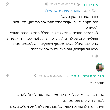
אורי הדר
08/06/2021 20:43:02
הגב ל
מאנו דה מאן (לשעבר מיקי)
תודה מאנו דה מאן כהרגלך!
טים מקמהן דיווח שקונלי יעדר מהמשחק הראשון, יתרון גדול
לקליפרס.
לא בהכרח מסכים איתך על דונובן מיצ׳ל, חסר לו הרבה מהסייז
והפליימייקינג של לוקה. לקליפרס יותר קל (כמו לכל הגנה) לצפות
שחקן כמו מיצ׳ל, בעיקר שבסוף משחקים הוא לפעמים מכריח
עצמו על הקבוצה, ואם קונלי לא משחק אז בכלל…
0
חגי "התותח" ניסני
08/06/2021 20:36:52
תודה אורי
.
אני חושב שכדאי לקליפרס להמשיך את הסמול בול ולהמשיך
לעשות חילופים אוטומטיים.
הייתי רוצה לראות את קוואי על גובר, ואת ג'ורג' על מיצ'ל. בעצם