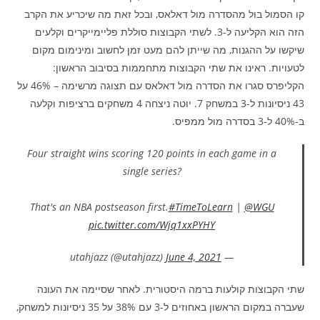
קו הסמול בול מהסדרה מול דאלאס, ובכל זאת מה שיכריע את הקרב
הזה הוא הקליעה ל-3. לשתי הקבוצות סוללת פליימייקרים וקלעים
שיקשו על ההגנות, מה שייתן להם מעט זמן לחשוב ומינימום מקום
לטעויות. ראינו את שתי הקבוצות מתחממות בסיבוב הראשון:
הקליפרס סגרו את הסדרה מול דאלאס עם תצוגה מרשימה – 46% על
43 ניסיונות ל-3 במשחק 7. יוטה ניצחה 4 משחקים ברציפות וקלעה
ב-40% ל-3 בסדרה מול ממפיס.
Four straight wins scoring 120 points in each game in a
single series?
That's an NBA postseason first.
#TimeToLearn
|
@WGU
pic.twitter.com/Wjq1xxPYHY
June 4, 2021
— utahjazz (@utahjazz)
שתי הקבוצות קולעות ברמה היסטורית. לאחר שסיימה את העונה
שעברה במקום הראשון באחוזים ל-3 עם 38% על 35 ניסיונות למשחק,