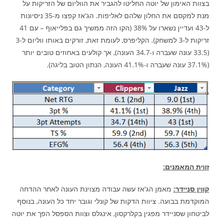
בצוות האימון של יוטה החליטו להגביר את הווליום של הזריקות על
מנת למקסם את החלון שלהם לאליפות. הג'אז קפצו מ-35 ניסיונות
ל-43 ועדיין נשארו על 38% (הקו הזה ממשיך גם בפלייאוף – עם 41
זריקות ל-3 למשחק). הקליפרס, לעומת זאת, זורקים באותו ווליום ל-3
(33.5 עונה שעברה ו-34.7 העונה), אך קולעים באחוזים טובים יותר
(37.1% עונה שעברה ו-41.1% העונה, הנתון הטוב בליגה).
זווית המאמנים:
קווין סניידר:
מאמן הג'אז עשה עבודה מצוינת העונה לאחר ההדחה
המוקדמת בבועה. ציוות הדקות של קונלי וגובר יחד כל העונה, בנוסף
לביטחון שסניידר מפגין בקלרקסון, אינגלס וצוות הספסל הפך את יוטה