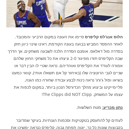
הלוס אנג'לס קליפרס
סיימו את העונה במקום הרביעי והמכובד.
לאחר ההפסד המביש בבועה בעונה הקודמת, ראינו שינוי כיוון חזק
בסדרה מול דאלאס. אומנם הסדרה הלכה לשבעה משחקים, אך הדרך
שבה הקליפרס חזרו מפיגור 2-0 וניצחו את כל משחקי החוץ שלהם
אמורה לעודד את הקליפרס ואוהדיהם. נראה שטיי לו הבין דבר או
שניים לגבי הרוטציה שלו (באיחור קל אם תשאלו אותי), קוואי כמעט
בשיאו ופול ג'ורג' נראה נינוח לבצע עבודה שחורה כמו הגנה,
פליימייקינג וביצוע מהלך הכדורסל הנכון ביותר, במקום לכפות את
עצמו על המשחק. The Clipps did NOT Clipp!
נתון מכריע:
מטח השלשות.
לעתים קל להתעסק בטקטיקות וסכמות הגנתיות, בעיקר שמדובר
בקבוצות שונות כל כך. יוטה תפתח גבוה, קליפרס כנראה ימשיכו את