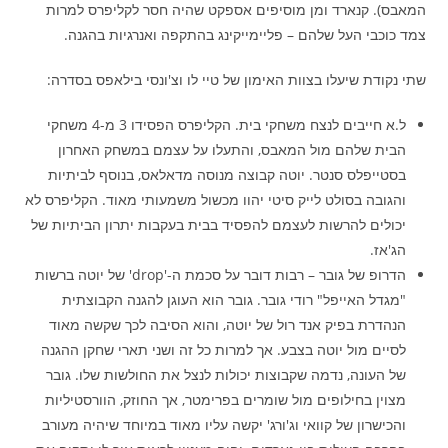
המאבס). קנארד ומן מוסיפים אספקט שהיה חסר לקליפרס למרות
צמד כוכבי העל שלהם – פליימייקינג בהתקפה ואנרגיות בהגנה.
שתי נקודת שיעלו בצוות האימון של טיי לו וצ'ונסי בילאפס בסדרה:
ל.א חייבים לנצח משחקי בית. הקליפרס הפסידו 3 מ-4 משחקי
הבית שלהם מול המאבס, והתעלו על עצמם במשחק האחרון
בסטייפלס סנטר. יוטה קבוצה מנוסה מדאלאס, בנוסף לביתיות
והגובה בסולט לייק סיטי יהוו מכשול משמעותי מאוד. הקליפרס לא
יכולים להרשות לעצמם להפסיד בבית בעקבות יתרון הביתיות של
הג'אז.
הדרופ של גובר – רבות דובר על סכמת ה-'drop' של יוטה ברשות
"מגדל האייפל" רודי גובר. גובר הוא העוגן להגנה הקבוצתית
הנהדרת בפיק אנד רול של יוטה, והוא הסיבה לכך שקשה מאוד
לסיים מול יוטה בצבע. אך למרות כל זה ושני תארי שחקן ההגנה
של העונה, נדמה שקבוצות יכולות לנצל את החולשות שלו. גובר
מצוין בחילופים מול שומרים בפרימטר, אך החוזק, הוורסטיליות
והכישרון של קוואי וג'ורג' יקשה עליו מאוד במיוחד שיהיה מעורב