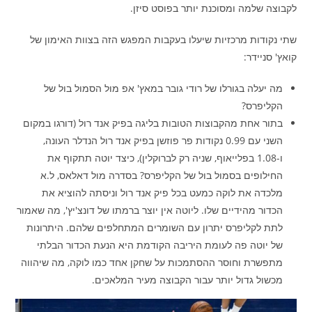
לקבוצה שלמה ומסוכנת יותר בפוסט סיזן.
שתי נקודות מרכזיות שיעלו בעקבות המפגש הזה בצוות האימון של
קואץ' סניידר:
מה יעלה בגורלו של רודי גובר במאץ' אפ מול הסמול בול של
הקליפרס?
בתור אחת מהקבוצות הטובות בליגה בפיק אנד רול (דורגו במקום
השני עם 0.99 נקודות פר פוזשן בפיק אנד רול הנדלר העונה,
ו-1.08 בפלייאוף, שניה רק לברוקלין), כיצד יוטה תתקוף את
החילופים בסמול בול של הקליפרס? בסדרה מול דאלאס, ל.א
מלכדה את לוקה כמעט בכל פיק אנד רול וניסתה להוציא את
הכדור מהידיים שלו. ליוטה אין יוצר ברמתו של דונצ'יץ', מה שאמור
לתת לקליפרס יתרון עם השומרים המתחלפים שלהם. היתרונות
של יוטה פה לעומת היריבה הקודמת היא הנעת הכדור הבלתי
מתפשרת וחוסר ההסתמכות על שחקן אחד כמו לוקה, מה שיהווה
מכשול גדול יותר עבור הקבוצה מעיר המלאכים.