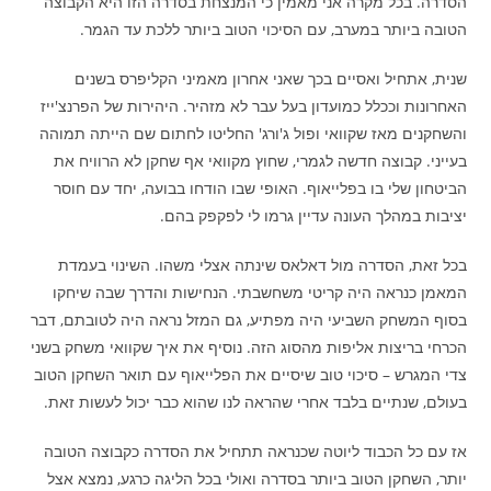
הסדרה. בכל מקרה אני מאמין כי המנצחת בסדרה הזו היא הקבוצה
הטובה ביותר במערב, עם הסיכוי הטוב ביותר ללכת עד הגמר.
שנית, אתחיל ואסיים בכך שאני אחרון מאמיני הקליפרס בשנים
האחרונות וככלל כמועדון בעל עבר לא מזהיר. היהירות של הפרנצ'ייז
והשחקנים מאז שקוואי ופול ג'ורג' החליטו לחתום שם הייתה תמוהה
בעייני. קבוצה חדשה לגמרי, שחוץ מקוואי אף שחקן לא הרוויח את
הביטחון שלי בו בפלייאוף. האופי שבו הודחו בבועה, יחד עם חוסר
יציבות במהלך העונה עדיין גרמו לי לפקפק בהם.
בכל זאת, הסדרה מול דאלאס שינתה אצלי משהו. השינוי בעמדת
המאמן כנראה היה קריטי משחשבתי. הנחישות והדרך שבה שיחקו
בסוף המשחק השביעי היה מפתיע, גם המזל נראה היה לטובתם, דבר
הכרחי בריצות אליפות מהסוג הזה. נוסיף את איך שקוואי משחק בשני
צדי המגרש – סיכוי טוב שיסיים את הפלייאוף עם תואר השחקן הטוב
בעולם, שנתיים בלבד אחרי שהראה לנו שהוא כבר יכול לעשות זאת.
אז עם כל הכבוד ליוטה שכנראה תתחיל את הסדרה כקבוצה הטובה
יותר, השחקן הטוב ביותר בסדרה ואולי בכל הליגה כרגע, נמצא אצל