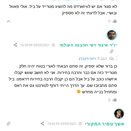
לא סגור אם יש לוויזארדס מה להשיג מטרייד על ביל. אולי פאוול
ובושיי, אבל לדעתי זה לא מספיק
0
יו"ר איגוד רפי ההבנה העולמי
03/03/2021 10:59:49
הגב ל
רועי ויינברג
כן ברור שלא יספיק, זה סתם הבאתי לאורי בטוח יהיה חלק
מטרייד כזה אם כבר והרבה בחירות. אני לא חושב שווש יקבלו
איזשהו כוכב על ביל אבל הם כן יקבלו הרבה בחירות דראפט. ביל
סתם מתבזבז שם. עך הדרך הייתי דוחף לטורנטו גם את ראס
ומתחיל בנייה מחדש
0
אשך טמיר המקורי
03/03/2021 10:42:55