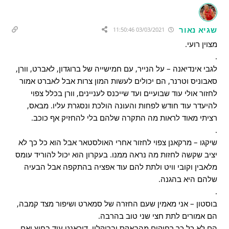
שגיא נאור
03/03/2021 11:50:46
מצוין רועי.
.
לגבי אינדיאנה – על הנייר, עם חמישייה של ברוגדון, לאברט, וורן,
סאבוניס וטרנר, הם יכולים לעשות המון צרות אבל לאברט אמור
לחזור אולי עוד שבועיים ועד שייכנס לעניינים, וורן בכלל צפוי
להיעדר עוד חודש לפחות והעונה הולכת ונסגרת עליו. מבאס,
רציתי מאוד לראות מה התקרה שלהם בלי להחזיק אף כוכב.
.
שיקגו – מרקאנן צפוי לחזור אחרי האולסטאר אבל הוא כל כך לא
יציב שקשה לחזות מה נראה ממנו. בעקרון הוא יכול להוריד עומס
מלאבין וקובי וויט ולתת להם עוד אפציה בהתקפה אבל הבעיה
שלהם היא בהגנה.
.
בוסטון – אני מאמין שעם החזרה של סמארט ושיפור מצד קמבה,
הם אמורים לתת חצי שני טוב בהרבה.
הם לא כל כך רחוקים מהבאקס וברוקלין, דוראנט עוד בחוץ ואם