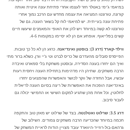
במיאמי ג'ימי באטלר חזר לעצמו אחרי פתיחת עונה איטית ואותה
קורונה, טורונטו המציאה את עצמה מחדש עם הרכב נמוך אחרי
פתיחת עונה בעייתית. יש למיאמי לוח קל בשאר העונה, גם של
טורונטו לא קשה במיוחד ויש להן את האופי והמאמנים שיעשו חיים
קשים בפלייאוף. אופתע אם הן לא יסיימו במקומות 4-6.
ווילד-קארד (דרג 3): בוסטון ואינדיאנה
. כרגע הן לא כל כך טובות.
הפייסרס סובלים מהעדרם של כריס לברט וטי ג'יי וורן, כשלא ברור מתי
ואיך הם יחזרו בעונה הסדירה, ובוסטון משחקת בלי סמארט ואיבדה
הרבה משחקים. שתיהן היו מדהימות בתחילת העונה ויחסית רעות
עכשיו, אבל החזרה של ווקר לכושר והאפשרות שהפצועים יחזרו
באינדיאנה הופכות את האפשרות של ריצה בסיום העונה לריאלית
לחלוטין, וכל אחת מהן שתגיע למקום השישי או החמישי יכולה גם
לעבור סיבוב.
דרג 3.5: שרלוט ואטלנטה.
בצד של שרלוט יש מאזן טוב והתקפה
חכמה במיוחד שהכריעה הרבה משחקים צמודים. השילוב של
גרהאם-בול-רוזייר-היווארד עובד מצויין הודות לראיית המשחק של