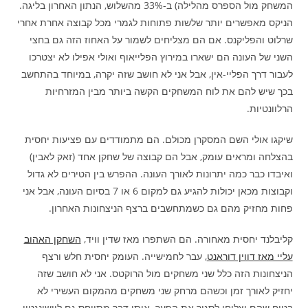
המשחק מול הספרס מהלילה) ב-33% מהשלוש, הנתון האחרון בליגה.
הניקס מאפשרים יותר שלשות פתוחות לגמרי מכל קבוצה אחרת אחרי
שרלוט והפליקנס. אם הם מצליחים לשמור על האחוז הזה גם בחצי
השני של העונה הם ישארו במירוץ הפלייאוף ואולי אפילו לא יצטרכו
לעבור דרך הפליי-אין, אבל אני לא חושב שזה יקרה, במיוחד בהתחשב
בכך שיש להם את לוח המשחקים הקשה ביותר מבין המזרחיות
הרלוונטיות.
שיקגו אולי השם המסקרן מכולם. הם מתמודדים עם פציעות יחסית
בהצלחה ומראים עומק, אבל הם קבוצה של שחקן אחד (זאק לאבין)
ואיבדו כבר כמה יתרונות לאורך העונה. ההפרש בין הטירים לא גדול
וקבוצות מכאן יכולות להגיע גם למקום 6 או 7 בסיום העונה, אבל אני
פחות מחזיק מהם גם כשמתחשבים ברצף הניצחונות האחרון.
קליבלנד יחסית מאחורה. הם השתפרו מאז שדין וויד,
השחקן האהוב
עליי מאז דווין דוראנט
, עבר לחמישייה. העומק יחסית חלש ורצף
הניצחונות הזה כלל שני משחקים מול הרוקטס. אני לא חושב שזה
יחזיק לאורך זמן וכשהם מרחק שני משחקים מהמקום העשירי לא
בטוח שהם יצליחו לסגור את הפער. אותו דבר מתייחס גם לוושינגטון