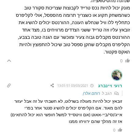
שנהנה מהסיטואציה.
מונק יכול להיות נכס טרייד לקבוצות שצריכות סקורר טוב
כשהמשחק תקוע או כשצריך תרומה מהספסל, אולי לקליפרס
כתחליף ללו וויל שנחלש העונה, ההורנטס יכולים להשיג את
זובאץ עליו וזה טרייד ששני הצדדים מרוויחים בו, מצד אחד
ההורנטס מקבלים גבוה צעיר ומוכשר עם הגנה טובה בצבע,
הקליפרס מקבלים שחקן ספסל טוב שיכול להתפוצץ ולהיות
האקס פקטור.
0
רועי ויינברג
03/03/2021 13:01:51
הגב ל
רותם אלרן
זובאץ יכול להיות מעולה בשרלוט, לא חשבתי על זה אבל יעזור
להם מאוד. אם הקליפרס יכולים להשיג סנטר אחר בפרי
אייג'נסי/ביי-אאוט (אם וויטסייד למשל חופשי הוא יכול להתאים)
אז זה מהלך שהם ירוויחו ממנו
0