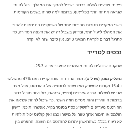
פיזיים ויודעים לשלוט בכדור בשביל להפוך את המהלך. יכול להיות
שנראה את זה יותר בפלייאוף, בדומה למה שהיה בשנים הקודמות.
בשני המקרים תגובות מהירות יותר של השחקנים היו יכולות להפוך
את המהלך ליעיל יותר, ובדיוק בשביל זה יש את העונה הסדירה, כדי
לתרגל דברים לקראת המאני טיים. אין סיבה שזה לא יקרה.
נכסים לטרייד
שחקנים שיכולים להיות מועמדים למעבר עד ה-25.3.
מאליק מונק (שרלוט).
מצד אחד נותן עונת קריירה עם 47% מהשלוש
ו-16.4 נקודות למשחק מאז שחזר לרוטציה של ההורנטס, אבל מצד
שני יש לשרלוט הרבה גארדים (רוזייר, גרהאם, בול ועוד מוביל כדור
בדמות היווארד) והוא מסיים חוזה השנה, כך שיכול להיות שנראה את
ההורנטס מעדיפים להשקיע כסף בסנטר בקיץ. אפשרויות כמו רישון
הולמס או הימור ארוך טווח על מישהו כמו זאק קולינס יכולות להיות
לא רעות בכלל, כשהראשון יתרום להורנטס גם העונה. ההפרש בין