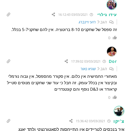
עידו גילרי
03/03/2021 16:12:43
הגב ל
רועי ויינברג
זה ספסל של שחקנים 8-10 ברוטציה. אין להם שחקני5-7 בכלל.
0
Dor
03/03/2021 17:39:02
הגב ל
שגיא נאור
מאחורי החמישיה אין כלום. אין סקורר מהספסל, אין גבוה נורמלי
ובקיצור אין בכלל עומק. זה חבל כי עוד שני שחקנים מנוסים סטייל
קראודר או 3&D נוסף והם קונטנדרים
0
צ'יקו
03/03/2021 15:36:42
איך בנכסים לטריידים אין התייחסות לסאטורנצקי ולתד יאנג