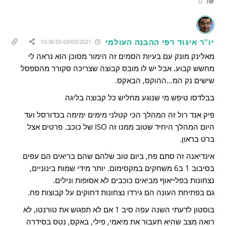
0
יו"ר איגוד רפי ההבנה העולמי
03/03/2021 10:36:55
מאלינק מונק עם בעיות הסמים זה הימור מסוכן הוא נראה לי
מחשש קבוע. אבל יש לו מובס קבוצה שצריכה סקורר מהספסל
שישים נק המ…ההוקס, הבאקס.
בבלדסו טיפש מי שנוגע מחליש כל קבוצה בליגה
פיק אנד רול זה המהלך הכי קטלני מימים ימימה בכדורסל ועד
היום המהלך היחיד שטוב ממנו זה ISO של כוכב. פרטים אצל
ברט בראון.
אינדיאנה זה סתם פח, ביום טוב שלהם שהם בריאים הם עפים
בסיבוב 1 ב6 משחקים במקסימום. יותר מידי שמות בינוניים,
נצחונות בפלייאוף מביאים כוכבים לא אסופות ונילים.
גם בפתיחת העונה הם גירדו נצחונות דחוקים על קבוצות פח.
בוסטון לדעתי השנה עפה סיב 1 אם לא תפגוש את טורנטו, לא
רואה מצב שהיא תעבור את מיאמי, פילי, באקס, נטס בסידרה