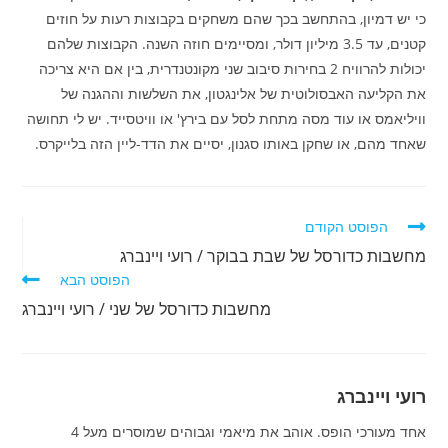
כי יש דמיון, בהתחשב בכך שהם משחקים בקבוצות רעות על חוזים
קטנים, עד 3.5 מיליון דולר, ומסיימים חוזה השנה. הקבוצות שלהם
יכולות להרוויח 2 בחירות סיבוב שני מקונטנדרית, בין אם היא צריכה
את הקליעה האבסולוטית של אלינגטון, את השלשות וההגנה של
וויליאמס או עוד מסה מתחת לסל עם בירץ' או וויטסייד. יש לי תחושה
שאחד מהם, או שחקן באותו סגנון, יסיים את הדד-ליין הזה בלייקרס.
לקרוא
הפוסט הקודם
מאמרים
מחשבות כדורסל של שבת בבוקר / רועי ויינברג
נוספים
הפוסט הבא
מחשבות כדורסל של שני / רועי ויינברג
רועי ויינברג
אחד מעורכי הופס. אוהב את מיאמי וגבוהים שמוסרים מעל 4