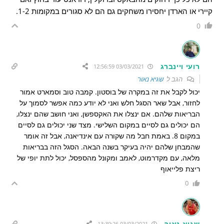
קיירי או הארדן יחסירו משחקים גם הם לא סגורים במקומות 1-2.
0
רועי ויינברג
03/03/2021 12:56:59
הגב ל
שגיא נאור
יכול לקבל את זה במקרה של בוסטון. קמבה טוב וסמארט אמור
לחזור, אבל שאר הסגל חלש ואני לא יודע כמה אפשר לסמוך על
הבריאות שלהם. אם ינצלו את האקספשן, ואני חושב שהם ינצלו,
הם יכולים גם לסיים במקום השלישי. מצד שני יכולים גם לסיים
במקום 8. באמת חבל מה שקורה עם אינדיאנה, אבל זה אומר
שהמבחן שלהם יהיה בעיקר בשנה הבאה. הסגל הזה בבריאות
מלאה, עם מקדרמוט, לאמב ומקונל מהספסל, יכול לתת יופי של
ריצת פלייאוף
0
שגיא נאור
03/03/2021 13:39:26