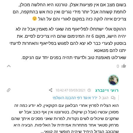
בשום מצב אם אין פציעות אצלן. טורנטו היא החלשה מכולן,
לוחמת קשוחה אבל יותר מידי נגרים ואין כוח אש בהתקפה, הם
צריכים איזה לוקה כזה במקום לאורי והם על הגל
ההוקס אולי ישתחלו לפלייאוף מה שאני לא מאמין אבל זה לא
יהיה הישג, מקום 6 זה המינימום שהם היו צריכים לסיים. את
בוסטון לצערי כבר לא יצא להם לפגוש בפלייאוף והאחרות לדעתי
יתנו להם מטאטא
שארלוט מאומנת טוב ולדעתי תהיה בפנים יחד עם הניקס.
0
רועי ויינברג
03/03/2021 10:42:47
הגב ל
יו"ר איגוד רפי ההבנה העולמי
הוא הצליח לפרוץ אחרי הבלאגן עם הקוקאין, לא יודע כמה זה
מסוכן עכשיו (אבל כן שיקול). בטורונטו אין אף כוכב אבל יש
שחקנים שיכולים לשים נקודות, למרות שאני מסכים איתך שהם
מרחק סטאר אחד מתחרות אמיתית על האליפות. הבעיה היא
שהכוכב הגדול היחיד שיהיה חופשי זה קוואי…