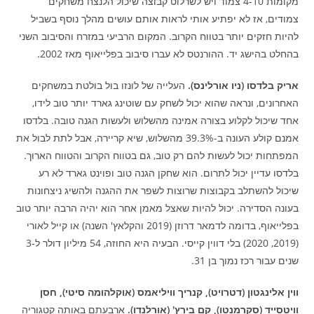
מקומות 4-10 צמוד ויש לשרלוט קבוצה שיכול הלנצח משחקים
צמודים, אז לא יפתיע אותי לראות אותם עושים מהלך נוסף בשביל
להיות חזקים יותר בטווח הקרוב. המקום הרביעי במזרח והסיבוב השני
בהחלט בהישג יד. ההורנטס לא עברו סיבוב בפלייאוף מאז 2002.
אריק בלדסו (ניו אורלינס).
העלייה של לונזו בול בולטת במשחקים
האחרונים, ונראה שהוא יכול לשחק עם שוטינג גארד יותר טוב לידו,
אחד שיכול לקלוע בצורה אמינה מהשלוש ולעשות הגנה טובה. בלדסו
אמנם קולע העונה ב-39.3% מהשלוש, שיא קריירה, אבל לתת לבול את
המפתחות יכול לעשות להם רק טוב, גם בטווח הקרוב והטווח הארוך.
בלדסו עדיין יכול לתרום. הוא שחקן הגנה טוב ופוינט גארד לא רע
שיכול להשתלב בקבוצות שרוצות לשפר את ההגנה ולהשיג ניצחונות
בעונה הסדירה. יכול להיות שאצל מאמן אחר הוא יהיה הרבה יותר טוב
בפלייאוף, בדומה לדמאר דרוזן (2019 והקלאץ' השנה) או קייל לאורי
(2019, 2020) בלי דווין קייסי. הבעיה היא החוזה, 54 מיליון דולר ל-3
שנים עבור רכז נמוך בן 31.
ווין אלינגטון (דטרויט), קנריך וויליאמס (אוקלהומה סיטי), חסן
וויטסייד (סקרמנטו), קם בירץ' (אורלנדו).
ארבעתם באותה קטגוריה