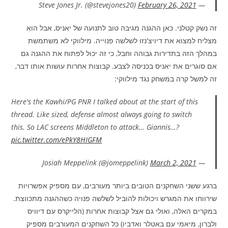
February 26, 2021
— Steve Jones Jr. (@stevejones20)
זה נשק קטלני. כאן ההגנה מגיבה טוב לתנועה של יאניס, אבל הוא
מצליח למצוא את דיויצ'נזו לשלשה פנוייה. מילווקי לא משתמשת
במהלך הזה בתדירות גבוהה וחבל, כי זה יכול לפתוח את ההגנה גם
אם סוגרים את יאניס בכניסה לצבע. קבוצות אחרות עושות אותו דבר,
זה למשל קרה במשחק נגד מילווקי:
Here's the Kawhi/PG PNR I talked about at the start of this
thread. Like sized, defense almost always going to switch
this. So LAC screens Middleton to attack… Giannis…?
pic.twitter.com/ePkY8HIGFM
March 2, 2021
— Josiah Meppelink (@jomeppelink)
ברגע ששני השחקנים הטובים ביותר מעורבים, עם מספיק אפשרויות
שירווחו את המגרש ויכולות להוביל לשלשה פנויה כשההגנה מתכווצת.
במקרים האלה, ואולי גם אצל קבוצות אחרות (הלייקרס עם דיוויס
ולברון, מיאמי עם באטלר ואדביו) כל השחקנים המעורבים מספיק