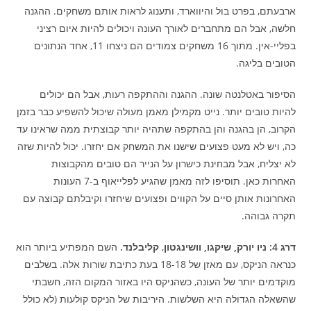
ארבעתם, בפרט בול והיווארד, ותענוג לראות אותם משחקים. ההגנה
חלשה, אבל הם מתחברים לאורך העונה ויכולים להיות איום רציני
בפליי-אין. מתוך 16 משחקים צמודים הם ניצחו 11, אחד הנתונים
הטובים בליגה.
הסיפור באטלנטה שונה. ההגנה וההתקפה רעות, אבל הם יכולים
להיות טובים יותר. נייט מקמילן מאמן מעולה שיכול להשפיע כבר בזמן
הקרוב, הן בהגנה והן בהתקפה שתהיה יותר קבוצתית ממה שראינו עד
כה, ויש לא מעט פצועים שישנו את המשחק אם יחזרו. יכול להיות שזה
לא יצליח, אבל מבחינת כישרון על הנייר הם טובים מהקבוצות
האחרות כאן. תוסיפו לזה מאמן שהגיע לפלייאוף ב-7 העונות
האחרונות אותן סיים על הקווים ופצועים שיחזרו וקיבלתם קבוצה עם
תקרה גבוהה.
דרג 4:
ניו יורק, שיקגו, וושינגטון
,
קליבלנד.
השם המפתיע ביותר הוא
כנראה הניקס, עם מאזן של 18-18 בעת כתיבת שורות אלה. בשלבים
מוקדמים יותר של העונה, כשהניקס היו באזור המקום הזה, חשבתי
שהשאלה הגדולה היא השלשות. היריבות של הניקס קולעות (לא כולל