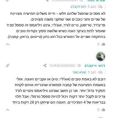
הגב ל
רועי ויינברג
לא מסכים שהסגל שלהם חלש – תייס משלים חמישיה מצויינת
של שניים וחצי כוכבים ושני שחקני משנה מצוינים.
פריצ'רד, טריסטן, טיים לורד, אוג'ליי, גרנט ויליאמס זה ספסל סביר
שאמור לתת בעיקר הגנה כשיש שלושה ספקי נקודות טובים
בהתקפה ושניים על המגרש בכל רגע נתון (טייטום, בראון, קמבה).
0
רועי ויינברג
03/03/2021 13:45:00
הגב ל
שגיא נאור
רובם לא באמת טובים (אוג'ליי, טיג) או עקביים העונה. אולי
באשמת הפציעות של קמבה וסמארט שהכריחו אותם לקחת
תפקיד גדול יותר. אני כן חושב שגרנט וויליאמס והטיים לורד
צריכים לקבל יותר דקות ויכול להיות ספסל נורמלי, אבל תלוי
בבריאות של 4 המרכזיים. העונה הם שיחקו רק 28 דקות ביחד
0