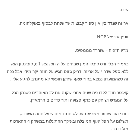
עזבו:
אריזה שנדד בין אין ספור קבוצות עד שנחת לבסוף באוקלהומה.
ווניין גבריאל NOP.
מריו הזוניה – שוחרר מממפיס.
כאמור הבלייזרס קיבלו המון שבחים על ה off season, קובינטון הוא
ללא ספק שדרוג על אריזה, דריק ג'ונס הגיע על חוזה יקר מידי אבל ככה
זה כשהמועדון נמצא בחור שאף שחקן חופשי לא מתנדב להגיע אליו.
קאנטר חוזר לקדנציה שניה אחרי שקנה את לב האוהדים כשנתן הכל
על המגרש ושיחק עם כתף פצועה ותוך כדי צום הרמאדן.
רודני הוד שחוזר מפציעת אכילס חתם מחדש על חוזה משודרג,
תשלום על הפלייאוף המוצלח ובעיקר ההתעלות במשחק 4 ההארכות
מול דנבר.