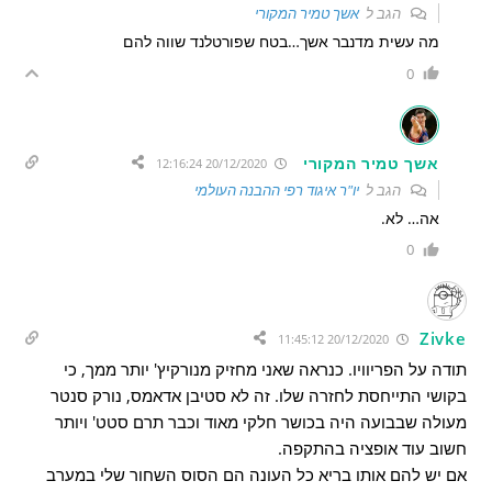
הגב ל
אשך טמיר המקורי
מה עשית מדנבר אשך…בטח שפורטלנד שווה להם
0
אשך טמיר המקורי
20/12/2020 12:16:24
הגב ל
יו"ר איגוד רפי ההבנה העולמי
אה… לא.
0
Zivke
20/12/2020 11:45:12
תודה על הפריוויו. כנראה שאני מחזיק מנורקיץ' יותר ממך, כי
בקושי התייחסת לחזרה שלו. זה לא סטיבן אדאמס, נורק סנטר
מעולה שבבועה היה בכושר חלקי מאוד וכבר תרם סטט' ויותר
חשוב עוד אופציה בהתקפה.
אם יש להם אותו בריא כל העונה הם הסוס השחור שלי במערב