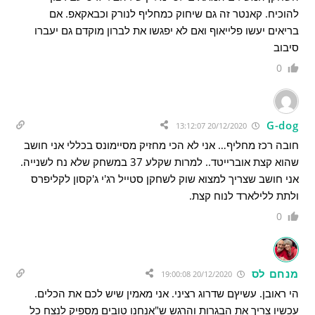
להוכיח. קאנטר זה גם שיחוק כמחליף לנורק וכבאקאפ. אם
בריאים יעשו פלייאוף ואם לא יפגשו את לברון מוקדם גם יעברו
סיבוב
0
G-dog
20/12/2020 13:12:07
חובה רכז מחליף… אני לא הכי מחזיק מסיימונס בכללי אני חושב
שהוא קצת אוברייטד.. למרות שקלע 37 במשחק שלא נח לשנייה.
אני חושב שצריך למצוא שוק לשחקן סטייל רג'י ג'קסון לקליפרס
ולתת ללילארד לנוח קצת.
0
מנחם לס
20/12/2020 19:00:08
הי ראובן. עשיץם שדרוג רציני. אני מאמין שיש לכם את הכלים.
עכשיו צריך את הבגרות והרגש ש"אנחנו טובים מספיק לנצח כל