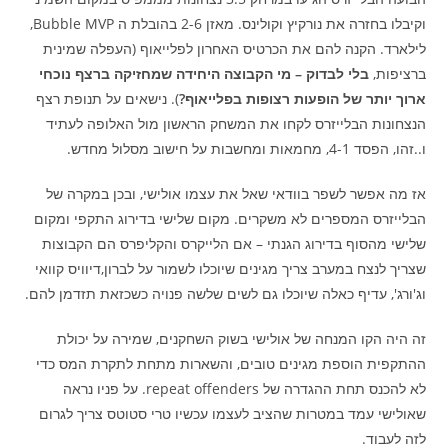
וקיבלו בחזרה את נורקיץ וקולינס. מאזן 2-6 בהובלת ה Bubble MVP,
לילארד. הקנה להם את הכרטיס האחרון לפלייאוף (העפלה שמינית
ברציפות,
בלי לבדוק – מי הקבוצה היחידה שמחזיקה ברצף נוכחי
ארוך יותר של הופעות רצופות בפלייאוף?
). נישאים על תנופת רצף
הנצחונות הבלייזרס לקחו את המשחק הראשון מול האלופה לעתיד
ו..זהו, הפסד 4-1, מחמאות ומחשבות על חישוב מסלול מחדש.
אז מה אפשר לשפר בוודאי שאל את עצמו אולישי, ובכן במקרה של
הבלייזרס המספרים לא משקרים. מקום שלישי בדירוג התקפי ומקום
שלישי מהסוף בדירוג הגנתי – אם הלייקרס והקליפרס הם הקבוצות
שצריך לנצח במערב צריך מגינים שיוכלו לשמור על לברון,דיוויס קוואי
וג'ורג', עדיף כאלה שיוכלו גם לשים שלשה פנויה כשכזאת תזדמן להם.
זה היה הקו המנחה של אולישי בשוק השחקנים, שמירה על יכולת
ההתקפית הוספת מגינים טובים, והשארות מתחת לתקרת המס כדי
לא להכנס תחת ההגדרה של repeat offenders. על פניו נראה
שאולישי עמד במטרות שהציב לעצמו עכשיו טרי סטוטס צריך לגרום
לזה לעבוד.