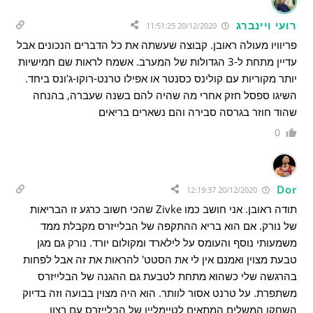
רועי ויינברג
20/12/2020 11:51:25
פריוויו מעולה ראובן. קבוצה שעשתה את כל הדברים הנכונים אבל
עדיין מתחת ל-3 הגדולות של המערב. אשמח לראות שם חמישיות
יותר מקוריות עם קולינס כסנטר או אפילו טרנט-רוקו-ג'ונס ביחד.
השיגו ספסל חזק אחרי מה שהיה להם בשנה שעברה, בהנחה
שהוד חוזר בגרסה סבירה והם נשארים בריאים
0
Dor
20/12/2020 12:19:37
תודה ראובן. אני חושב כמו Zivke שהכי חשוב כרגע זו הבריאות
של נורק. אם הוא בריא ההתקפה של הבלייזרס מקבלת ממד
משמעותי נוסף והעומס על לילארד ומקולום יורד. נורק גם מגן
טבעת מצוין ואמנם אין לי את הסטט' להראות את זה אבל לפחות
בהרגשה שלי כשהוא מתחת לטבעת גם ההגנה של הבלייזרס
משתפרת. על טרנט אסור לוותר. הוא היה מצוין בבועה וזה בדיוק
השחקן המשלים המתאים לטיימליין של הבלייזרס עם רצון