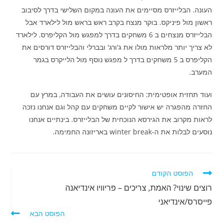
העונה. הבלייזרס מסיימים את העונה במקום השלישי בדרך לסיבוב
ראשון מול פיניקס. בוקר מנצח בקרב ראש בראש מול לילארד אבל
הבלייזרס מנצחים ב 6 משחקים בדרך למפגש מול הקליפרס. לילארד
לא צריך יותר מלראות מולו את ג'ורג' ובברלי והבלייזרס דורסים את
הקליפרס ב 5 משחקים בדרך ל מפגש נוסף מול הלייקרס בגמר
המערב.
ועוד תחזית אופטימית: החיסונים עושים את העבודה, במרץ עם
החזרה מהפגרה יש אישור לקיים משחקים עם קהל וגם אנחנו נזכה
לראות מקרוב את הגירסא הנוכחית של הבלייזרס. בינתיים אנחנו
נוסעים לבלות את ה-winter break באריזונה החמימה.
לקרוא
הפוסט הקודם
מאמרים
רוצים שינוי? האמת, צריכים – פריוויו אינדיאנה
נוספים
פייסרס/אינדיאני
הפוסט הבא