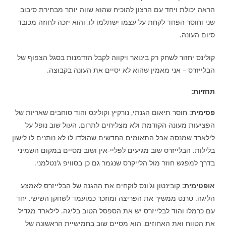
הראה יכולת ויחד עם הרצון להוכיח שהוא שווה יותר מבחירת סיבוב
שני וחוסר הפחד לקחת על עצמו ישתלמו לו, והוא יזכה לחוזה מכובד
סיום העונה.
קולינס יחזור לשחק רק בינואר ויקווה לקבל הזדמנות בסגל הצפוף של
הבלייזרס – אני מאמין שהוא לא יסיים את העונה בקבוצה.
תחזיות
:
פסימית
: חוסר תיאום הגנתי, נורקיץ וקולינס והוד סוחבים שאריות של
הפציעות מעונה הקודמת ולא מצליחים לתרום, העול שוב נופל על
לילארד שמנסה אבל התאומים החדשים שהולדו לו לא נותנים לו לישון
בלילות. הבלייזרס שוב מגיעים לפליי-אין ושוב מסיים במקום השמיני
בדרך למפגש חוזר מול הלייקרס שנגמר גם כן בסוויפ ג'נטלמני.
אופטימית:
קובינטון וג'ונס לוקחים את ההגנה של הבלייזרס לאמצע
הליגה. טרנט ממשיך את הפריצה ומוזכר כמועמד לשחקן השישי, יחד
עם כרמלו והוד לבלייזרס יש את הספסל הטוב בליגה. לילארד מגדיל
את הטווח ואת האחוזים, הוא מסיים שוב בחמישיית הראשונה של