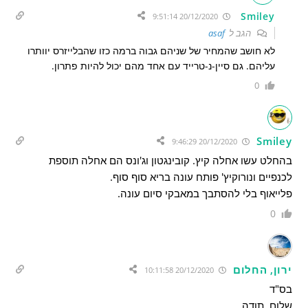
Smiley
20/12/2020 9:51:14
הגב ל
asaf
לא חושב שהמחיר של שניהם גבוה ברמה כזו שהבלייזרס יוותרו
עליהם. גם סיין-נ-טרייד עם אחד מהם יכול להיות פתרון.
0
Smiley
20/12/2020 9:46:29
בהחלט עשו אחלה קיץ. קובינגטון וג'ונס הם אחלה תוספת
לכנפיים ונורוקיץ' פותח עונה בריא סוף סוף.
פלייאוף בלי להסתבך במאבקי סיום עונה.
0
ירון, החלום
20/12/2020 10:11:58
בס"ד
שלום. תודה.