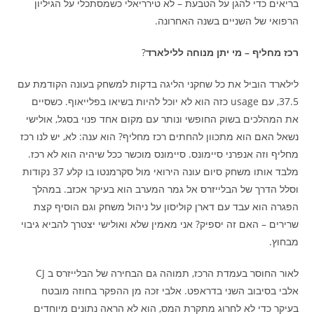
בריאים כדי להגן על הטבעת – לא טירריאלי כשמסתכלי על הגיליון
הרפואי של השניים בשנה האחרונה.
רכז מחליף – מי יתן מנוחה ללילארד
?
לילארד הוביל את כל שחקני הליגה בדקות למשחק בעונה הקודמת עם
37.5, עם usage כזה הוא לא יוכל להיות בשיאו בפלייאוף. כשסיים
את המהלכים בשוק החופשי ונותר עם מקום אחד פנוי בסגל, אולישי
נשאל האם הוא מתכוון להחתים רכז מחליף? הוא ענה: לא, יש לנו רכז
מחליף וזה אנפרני סיימונס. סיימונס מוכשר ככל שיהיה הוא לא רכז.
מלבד אותו משחק סיום עונה הירואי מול סקרמנטו בו קלע 37 נקודות
וסלל הדרך של הבלייזרס אל גמר המערב הוא בעיקר אכזב. במהלך
הפגרה הוא עבד עם דארן קוליסון על ניהול משחק וגם הוסיף קצת
שרירים – האם זה יספיק? אני מאמין שלא ואולישי יצטרך להביא גיבוי
מבחוץ.
לאור החוסר בעמדת הרכז, תמוהה גם הבחירה של הבלייזרס ב CJ
אלבי בסיבוב השני בדראפט. אלבי זכה מן ההפקר בחוזה מובטח
בעיקר כדי לא לחרוג מתקרת המס, הוא לא הראה נתונים מיוחדים