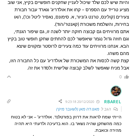
והיות שיש לכם שלד שיכול לעניין שחקנים חופשיים בקיץ, אני שוב
מציע טרייד עם הספרס – קחו את אולדריג' וגארד עבור חבורת
צעירים (קולינס, טרנט ג'וניור, א. סימונס, נאסיר ליטל וכו'), ו/או
בחירות, והשלמת משכורת (קאנטר/הוד).
אתם מרוויחים גם קבוצה חזקה יותר לשנה זו, גם שיפור הגנתי,
וגם חוזה גדול נגמר שיאפשר לכם להחתים שחקן חופשי טוב בקיץ
הבא. אנחנו מרוויחים עוד כמה צעירים לרוסטר ומקווים שיצא
מהם משהו.
קצת קשה לכסות את המשכורת של אולדריג' עם כל החבורה הזו,
אבל מניח שאפשר לשלב קבוצה שלישית ולסדר את זה.
0
RBAREL
20/12/2020 9:23:18
הגב ל
מאנו דה מאן (לשעבר מיקי)
הייתי שמח לראות את דרוזן בפורטלנד. אולדריג' – אני לא בטוח
כמה מהשחקן שהיה נשאר בו. הוא בדעיכה ולדעתי היא תהיה
מהירה וכואבת.