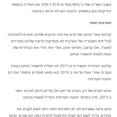
בשנה השנייה שלו ב WSU (נפל מ-41% ל-33% עם העלייה במספר
הזריקות) וגם במשחקי ההכנה הוא לא הראה ניצוצות.
הארכות חוזה
:
קולינס וגארי טרנט מסיימים את חוזי הרוקיס שלהם וזכאים להארכות,
לבלייזרס הסטוריה של הארכות לא מוצדקות לרוקיז שלהם (מאיירס
לאונרד, אלן קראב). אולישי אוהב אולי יותר מידי את הבחירות שלו
ונוטה לנסות להשאיר אותם.
קולינס, הבחירה העשירית מ-2017 לא הצליח להשאיר חותם בצורה
עקבית, אחרי עונת פריצה ב-2019 הוא נפצע פעמיים והפסיד את רוב
העונה הקודמת.
טרנט חברם של זיון, בארט וגרייסון אלן מדיוק נדחק לסיבוב השני
ב-2019, פרץ במהלך העונה הקודמת והגדיל לעשות בבועה.
כרגע נראה ששניהם לא יזכו לארכות חוזה ויתנו לשוק לקבוע את
מחירם, בדרך לשם הם יקבלו הזדמנות להוכיח כמה הם שווים. טרנט