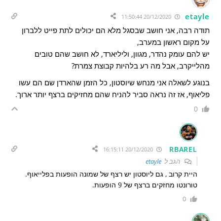
etayle
20/12/2020 11:50:44
תודה רבה, אני חושב שבסגל מלא הם יכולים לתת פייט ללברון
על מקום ראשון במערב,
יש להם עומק נהדר, מגוון, וליליארד, לא חושב שהם טובים
מהלייקרב, אבל מה רע בלהיות קבוצת צמרת?
בנוגע לשאלה אני מנחש שיוסטון, כל הזמן שהארדן שם הם עשו
פליאוף, אז זה נראה סביר להניח שהם מחזיקים ברצף יותר ארוך.
0
RBAREL
20/12/2020 16:15:11
הגב ל
etayle
היית קרוב , גם ליוסטון יש רצף של שמונה הופעות בפלייאוף.
טורונטו מחזקים ברצף של 9 הופעות.
0