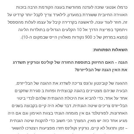
כרמלו אנטוני שזכה לעדנה מחודשת בעונה הקודמת הרבה בזכות
האווירה החיובית ששוררת במועדון, לילארד צריך לקבל יותר קרדיט על
זה, חוזר לעוד עונה, לראשונה בקררירה קיבל על עצמו לעלות מהספסל
ויתמקד בפריצת הדרך אל 10 הקלעים הגדולים בתולדות הליגה
(נמצא במרחק של כ 900 נקודות מאלווין הייס שבמקום ה-10).
השאלות הפתוחות
:
הגנה – האם החיזוק בתוספת החזרה של קולינס ונורקיץ תשדרג
את האין הגנה של הבלייזרס?
ההגעה של קובינטון וג'ונס צריכה לשדרג את ההגנה של הבלייזרס,
הבעיה שניהם מצטיינים בהגנה קבוצתית ופחות ב סגירת שחקנים
אחד על אחד, כדי להביא את היכולת ההגנתית שלהם לכדי ביטוי
הבלייזרס צריכים שיטה הגנתית, דבר שלא היה קיים בקבוצה בשנים
האחרונות, לפורטלנד גם אין מומחה הגנתי בצוות האימון וגם אם היה
מגיע אחד כזה יש מאין, המצרך הכי חשוב כדי להקנות שיטה הגנתית
– זמן ותרגול לא קיים. נורקיץ וקולינס חזרו מפציעות ויצטרכו להשאר