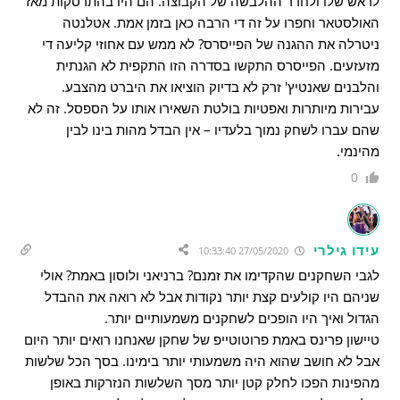
לראש שלו ולחדר ההלבשה של הקבוצה. הם היו בהתרסקות מאז
האולסטאר וחפרו על זה די הרבה כאן בזמן אמת. אטלנטה
ניטרלה את ההגנה של הפייסרס? לא ממש עם אחוזי קליעה די
מזעזעים. הפייסרס התקשו בסדרה הזו התקפית לא הגנתית
והלבנים שאנטיץ' זרק לא בדיוק הוציאו את היברט מהצבע.
עבירות מיותרות ואפטיות בולטת השאירו אותו על הספסל. זה לא
שהם עברו לשחק נמוך בלעדיו – אין הבדל מהות בינו לבין
מהינמי.
0
עידו גילרי
27/05/2020 10:33:40
לגבי השחקנים שהקדימו את זמנם? ברניאני ולוסון באמת? אולי
שניהם היו קולעים קצת יותר נקודות אבל לא רואה את ההבדל
הגדול ואיך היו הופכים לשחקנים משמעותיים יותר.
טיישון פרינס באמת פרוטוטייפ של שחקן שאנחנו רואים יותר היום
אבל לא חושב שהוא היה משמעותי יותר בימינו. בסך הכל שלשות
מהפינות הפכו לחלק קטן יותר מסך השלשות הנזרקות באופן