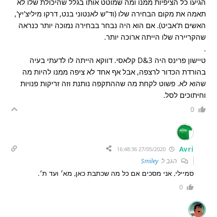
הגיעו כל הציפיות ממנו ומה שמוטט אותו בגלל שהיכולת שלו לא
תאמה את מקום הבחירה שלו (וד"ש לאנטוני בנט, דרקו מיליצ'יץ',
האשים ת'אביט). אם הוא היה נבחר בבחירה נמוכה יותר כנראה
שהקריירה שלו הייתה ארוכה יותר.
.
טיישון פרינס היה 3&D קלאסי. דווקא הייתה לו לדעתי בעיה
בהורדת הכדור לרצפה, אבל אף אחד לא ציפה ממנו להיות מה
שהוא לא. פשוט לקחת מה שההתקפה נותנת וזה זריקות פנויות
וחיתוכים לסל.
0
Avri
27/05/2020 16:48:36
הגב ל
Smiley
סמיילי, אני מסכים אם כל מה שכתבת כאן, מא׳ ועד ת׳.
0