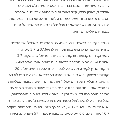
קרוב לציפיות שהיו ממנו ונבחר בדראפט יחסית חלש (למרקוס
אולדריג', ראז'ון רונדו, קייל לאורי ופול מילסאפ ארבעת השחקנים
הטובים שיצאו מהדראפט, כשרונדו, לאורי ומילסאפ נבחרו במקומות
ה-21, ה-24 וה-47 בהתאמה) אבל יכל להתאים למשחק של היום
כגבוה עם קליעה מרחוק.
לאורך הקריירה בראניני קלע ב-35.4% מהשלוש, כשבשלושת השנים
בהן פתח לצד כריס בוש בטורונטו היו לו 37.6% ב-3.7 ניסיונות
למשחק. היום קבוצות זורקות הרבה יותר מהשלוש ובמקום 3.7
שלשות ו-4.5 מחצי המרחק כנראה היינו רואים אותו מגיע ל-7-8
זריקות מחוץ לקשת, מה שיכל להפוך אותו לסקורר יציב של כ-20
נקודות במשחק. הוא היה שחקן הגנה רע כבר אז אבל עם חוש לא רע
לחסימות, ובליגה של היום יכול להיות שהיינו רואים קבוצות מצליחות
להחביא אותו יותר טוב בהגנה, במיוחד ליד פאוור פורוורד הגנתי עם
מסירה טובה כמו דריימונד גרין או באם אדביו. לא היה סופרסטאר,
אבל היה יכול להגיע לאול-סטאר פעם או פעמיים ולהיות הרבה פחות
שנוא.טיי לאוסון. ב-2012/13, לא כל כך מזמן, לאוסון היה שחקן שקלע
16.7 נקודות עם 6.6 אסיסטים בקבוצה שניצחה 57 משחקים. בעידן