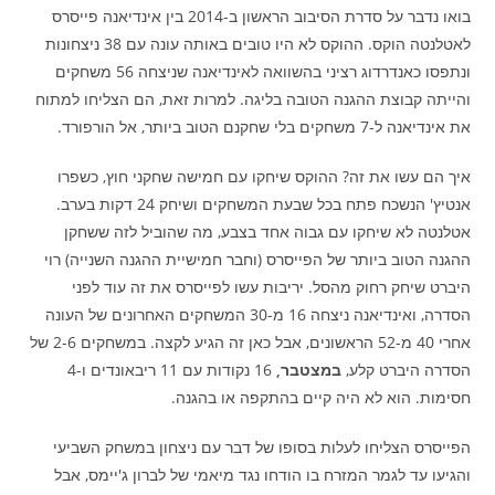
בואו נדבר על סדרת הסיבוב הראשון ב-2014 בין אינדיאנה פייסרס
לאטלנטה הוקס. ההוקס לא היו טובים באותה עונה עם 38 ניצחונות
ונתפסו כאנדרדוג רציני בהשוואה לאינדיאנה שניצחה 56 משחקים
והייתה קבוצת ההגנה הטובה בליגה. למרות זאת, הם הצליחו למתוח
את אינדיאנה ל-7 משחקים בלי שחקנם הטוב ביותר, אל הורפורד.
איך הם עשו את זה? ההוקס שיחקו עם חמישה שחקני חוץ, כשפרו
אנטיץ' הנשכח פתח בכל שבעת המשחקים ושיחק 24 דקות בערב.
אטלנטה לא שיחקו עם גבוה אחד בצבע, מה שהוביל לזה ששחקן
ההגנה הטוב ביותר של הפייסרס (וחבר חמישיית ההגנה השנייה) רוי
היברט שיחק רחוק מהסל. יריבות עשו לפייסרס את זה עוד לפני
הסדרה, ואינדיאנה ניצחה 16 מ-30 המשחקים האחרונים של העונה
אחרי 40 מ-52 הראשונים, אבל כאן זה הגיע לקצה. במשחקים 2-6 של
הסדרה היברט קלע,
במצטבר,
16 נקודות עם 11 ריבאונדים ו-4
חסימות. הוא לא היה קיים בהתקפה או בהגנה.
הפייסרס הצליחו לעלות בסופו של דבר עם ניצחון במשחק השביעי
והגיעו עד לגמר המזרח בו הודחו נגד מיאמי של לברון ג'יימס, אבל