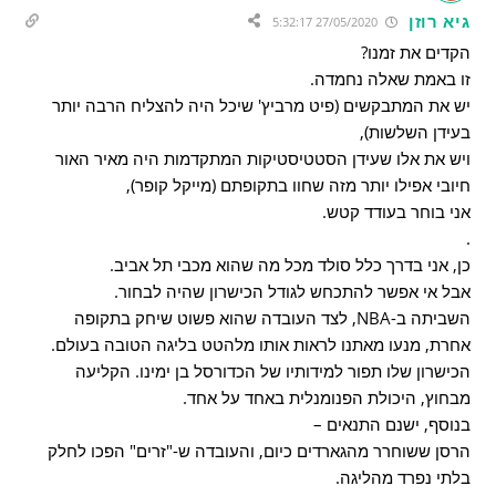
גיא רוזן
27/05/2020 5:32:17
הקדים את זמנו?
זו באמת שאלה נחמדה.
יש את המתבקשים (פיט מרביץ' שיכל היה להצליח הרבה יותר
בעידן השלשות),
ויש את אלו שעידן הסטטיסטיקות המתקדמות היה מאיר האור
חיובי אפילו יותר מזה שחוו בתקופתם (מייקל קופר),
אני בוחר בעודד קטש.
.
כן, אני בדרך כלל סולד מכל מה שהוא מכבי תל אביב.
אבל אי אפשר להתכחש לגודל הכישרון שהיה לבחור.
השביתה ב-NBA, לצד העובדה שהוא פשוט שיחק בתקופה
אחרת, מנעו מאתנו לראות אותו מלהטט בליגה הטובה בעולם.
הכישרון שלו תפור למידותיו של הכדורסל בן ימינו. הקליעה
מבחוץ, היכולת הפנומנלית באחד על אחד.
בנוסף, ישנם התנאים –
הרסן ששוחרר מהגארדים כיום, והעובדה ש-"זרים" הפכו לחלק
בלתי נפרד מהליגה.