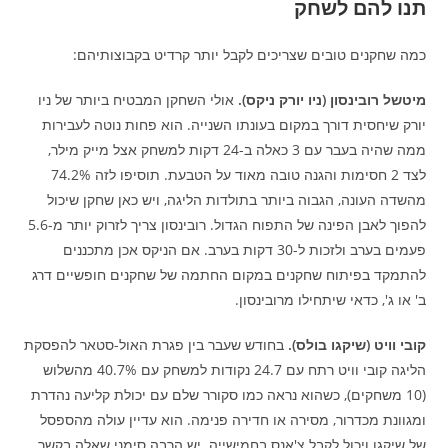
תנו להם לשחק
כמה שחקנים טובים שצריכים לקבל יותר קרדיט בקבוצותיהם:
מיטשל רובינסון (ניו יורק ניקס).
אולי השחקן המבטיח ביותר של ניו
יורק שיחסית דורך במקום בעונתו השנייה. הוא פחות נוטה לעבירות
ממה שהיה בעבר עם 3 כאלה ב-24 דקות למשחק אצל מייק מילר,
לצד 2 חסימות והגנה טובה מאוד על הטבעת. תוסיפו לזה 74.2%
מהשדה העונה, הגבוה ביותר בתולדות הליגה, ויש כאן שחקן שיכול
להפוך לאבן הפינה של התפוח הגדול. רובינסון צריך לזרוק יותר מ-5.6
פעמים בערב ולזכות ל-30 דקות בערב. אם הניקס אכן מתכננים
להתמקד בפיתוח שחקנים במקום החתמה של שחקנים חופשיים דרג
ב' או ג', כדאי שיתחילו מרובינסון.
קובי וויט (שיקגו בולס).
בחודש שעבר בין פגרת האול-סטאר להפסקת
הליגה קובי וויט רתח עם 24.7 נקודות למשחק עם 40.7% מהשלוש
(10 משחקים), כשהוא נראה כמו סקורר שלם עם יכולת קליעה נהדרת
ומגוונת מכדרור, מסירה או חדירה פנימה. הוא עדיין עולה מהספסל
של שיקגו ויכול לקבל צ'אנס בחמישייה. יש הרבה סימני שאלה בקשר