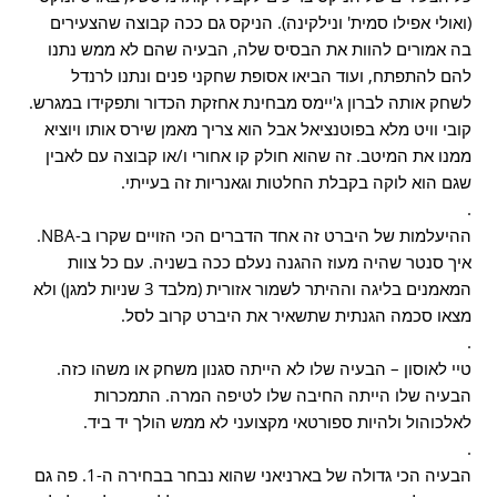
(ואולי אפילו סמית' ונילקינה). הניקס גם ככה קבוצה שהצעירים
בה אמורים להוות את הבסיס שלה, הבעיה שהם לא ממש נתנו
להם להתפתח, ועוד הביאו אסופת שחקני פנים ונתנו לרנדל
לשחק אותה לברון ג'יימס מבחינת אחזקת הכדור ותפקידו במגרש.
קובי וויט מלא בפוטנציאל אבל הוא צריך מאמן שירס אותו ויוציא
ממנו את המיטב. זה שהוא חולק קו אחורי ו/או קבוצה עם לאבין
שגם הוא לוקה בקבלת החלטות וגאנריות זה בעייתי.
.
ההיעלמות של היברט זה אחד הדברים הכי הזויים שקרו ב-NBA.
איך סנטר שהיה מעוז ההגנה נעלם ככה בשניה. עם כל צוות
המאמנים בליגה וההיתר לשמור אזורית (מלבד 3 שניות למגן) ולא
מצאו סכמה הגנתית שתשאיר את היברט קרוב לסל.
.
טיי לאוסון – הבעיה שלו לא הייתה סגנון משחק או משהו כזה.
הבעיה שלו הייתה החיבה שלו לטיפה המרה. התמכרות
לאלכוהול ולהיות ספורטאי מקצועני לא ממש הולך יד ביד.
.
הבעיה הכי גדולה של בארניאני שהוא נבחר בבחירה ה-1. פה גם