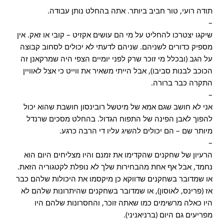
תודה רועי, טור חביב ביותר. אתה בהחלט נותן עבודה.
–
שיקגו יצטרכו להחליט על מי הם עושים אקזיט – קובי או זאק. אין
מספיק כדורים לשניהם. שניהם לדעתי לא יכולים לסחוב קבוצה
על הגב (ובכלל מי זוכר שרק לפני יומיים הצפי היה שמרקאנן זה
הכוכב לבנות סביבו), אבל הייתי משאיר את ווייט כי אצל לאוויין
התקרה כבר ברורה.
–
אני לא חושב שגם אמא של מיטשל רובינסון חושבת שהוא יכול
להפוך לאבן הפינה של התפוח הגדול. בהחלט מסכים שרנדל
מיותר שם – הם יכולים להשיג עליו די הרבה כרגע.
–
הרעיון של שחקנים שהקדימו את זמנם והיו מצליחים היום הוא
נחמד, אבל אף אחת מהבחירות שלך לא נופלת לקטגוריה הזאת.
או שמדובר בשחקנים שדווקא כן מיקסמו את היכולות שלהם כבר
אז (פרינס, לאוסון), או שמדובר בשחקנים שהיתרונות שלהם לא
היו כאלה מרשימים כמו שאתה זוכר, והחסרונות שלהם היו
מפריעים גם היום (ברניאניני).