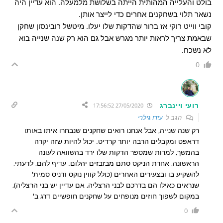
בולט והעלייה המהותית הייתה בשלושת מלמעלה. הוא עדיין היה
נשאר תלוי בשחקנים אחרים כדי לייצר אותן.
קובי ווייט רוקי אז ברור שהדקות שלו יעלו. מיטשל רובינסון שחקן
שבאמת צריך לראות יותר מגרש אבל גם הוא רק שנה שנייה בוא
לא נשכח.
0
רועי ויינברג
27/05/2020 17:56:52
הגב ל
עידו גילרי
רק שנה שנייה, אבל אנחנו רואים שחקנים שנבחרו איתו באותו
דראפט ומקבלים הרבה יותר קרדיט. יכול להיות שזה יקרה
בהמשך, למרות שמספר הדקות שלו ירד בהשוואה לעונה
הראשונה, אחרת הניקס סתם מבזבזים יהלום. עדיף להם, לדעתי,
להשקיע בו ובצעירים האחרים (כולל קווין נוקס ודניס סמית'
שנראים כאילו הם בדרכם לבני הרצליה, אם עדיין יש בני הרצליה),
במקום לשפוך חוזים מנופחים על שחקנים חופשיים דרג ב'
0