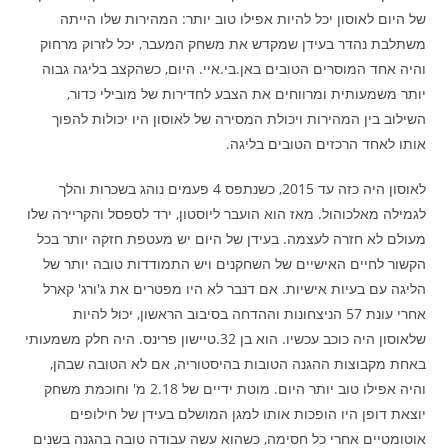
של היום לאוסון יכל להיות אפילו טוב יותר: המהירות שלו הייתה
משתלבת נהדר בעידן שמקדש את משחק המעבר, יכל לזרוק מרחוק
והיה אחד המוסרים הטובים באן.בי.איי. היום, כשהקצב בליגה גבוה
יותר משמעותית ומרווחים את הצבע לחדירות של מובילי כדור,
השילוב בין המהירות ויכולת המסירה של לאוסון היו יכולות להפוך
אותו לאחד הרכזים הטובים בליגה.
לאוסון היה כזה עד 2015, כשנתפס 4 פעמים נוהג בשכרות והלך
לגמילה מאלכוהול. מאז הוא הועבר ליוסטון, ירד לספסל והקריירה שלו
מעולם לא חזרה לעצמה. בעידן של היום יש מעטפת חזקה יותר בכל
הקשור לחיים האישיים של השחקנים ויש התמודדות טובה יותר של
הליגה עם בעיות אישיות. אם דנבר לא היו מפטרים את ג'ורג' קארל
אחרי עונת 57 הניצחונות וההדחה בסיבוב הראשון, יכול להיות
שלאוסון היה כוכב עכשיו. הוא בן 32.טיישון פרינס. היה חלק משמעותי
באחת מקבוצות ההגנה הטובות בהיסטוריה, אם לא הטובה שבהן,
והיה אפילו טוב יותר היום. מוטת ידיים של 2.18 מ' וחוכמת משחק
יוצאת דופן היו הופכות אותו למגן המושלם בעידן של חילופים
אוטומטיים אחרי כל חסימה, כשהוא עשה עבודה טובה בהגנה בשנים