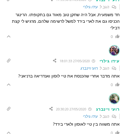
הגב ל
עידו גילרי
חד משמעית, אבל היה שחקן טוב מאוד גם בתקופתו. הרינגר
הכניסו גם את לארי בירד למשל לרשימה שלהם, מרגיש לי קצת
דבילי
0
עידו גילרי
27/05/2020 18:01:33
הגב ל
רועי ויינברג
אתה מדבר אחרי שהכנסת את טיי לוסון ואנדריאה ברניאני?
0
רועי ויינברג
27/05/2020 20:30:20
הגב ל
עידו גילרי
אתה משווה בין טיי לאוסון ולארי בירד?
0