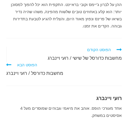
ההן על לברון ג'יימס וקובי בראיינט. התקפית הוא יכל להפוך למסוכן
יותר: הוא קלע באחוזים טובים שלשות מהפינה, משהו שהיה נדיר
בשיאו של פרינס ונפוץ מאוד היום, והצליח להגיע לטבעת בתדירות
גבוהה. הקדים את זמנו.
לקרוא
הפוסט הקודם
מאמרים
מחשבות כדורסל של שישי / רועי ויינברג
נוספים
הפוסט הבא
מחשבות כדורסל / רועי ויינברג
רועי ויינברג
אחד מעורכי הופס. אוהב את מיאמי וגבוהים שמוסרים מעל 4
אסיסטים במשחק.