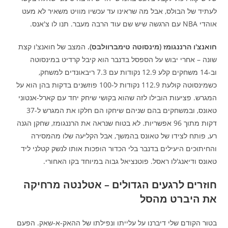
לעתיד של הבולס, אבל מה שראינו עד עכשיו מוויט משאיר לא מעט
אוהדי NBA עם הרגשה שיש שם עוד הרבה מעבר. תנו לו צ'אנס.
חואנצ'ו הרננגומז (מינסוטה טימברוולבס).
המצב של חואנצ'ו קצת
שונה – אחרי יבוש על הספסל בדנבר הוא קיבל קרדיט במינסוטה
וב-14 משחקים קלע 12.9 נקודות עם 7.3 ריבאונדים למשחק,
כשמינסוטה קולעת 112.9 נקודות ל-100 פוזשנים בדקות בהן הוא על
המגרש. פציעות הובילו לזה שהוא בקושי שיחק יחד עם קארל-אנטוני
טאונס, ובמשחקים בהם שניהם שיחקו הם חלקו את המגרש ל-37
דקות מתוך 96 אפשריות. לא בטוח שנראה את הרננגומז, שחקן הגנה
רע, פותח לצידו של טאונס בהמשך, אבל הקליעה שלו מהמסירה
והחיתוכים היעילים בדנבר בלי הכדור הופכות אותו לנשק קטלני ליד
טאונס ודיאנג'לו ראסל. פוטנציאל גבוה במיוחד בקו האחורי.
חוזרים לרגעים הגדולים – אטלנטה מרחיקה
את היברט מהסל
בטור הקודם שלי דיברנו על עלייתו ונפילתו של ההאק-א-שאק. הפעם