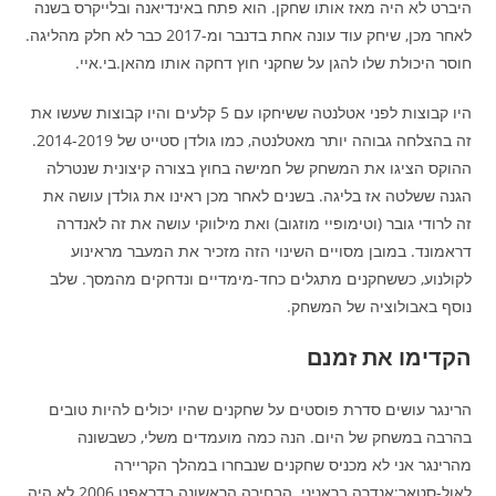
היברט לא היה מאז אותו שחקן. הוא פתח באינדיאנה ובלייקרס בשנה
לאחר מכן, שיחק עוד עונה אחת בדנבר ומ-2017 כבר לא חלק מהליגה.
חוסר היכולת שלו להגן על שחקני חוץ דחקה אותו מהאן.בי.איי.
היו קבוצות לפני אטלנטה ששיחקו עם 5 קלעים והיו קבוצות שעשו את
זה בהצלחה גבוהה יותר מאטלנטה, כמו גולדן סטייט של 2014-2019.
ההוקס הציגו את המשחק של חמישה בחוץ בצורה קיצונית שנטרלה
הגנה ששלטה אז בליגה. בשנים לאחר מכן ראינו את גולדן עושה את
זה לרודי גובר (וטימופיי מוזגוב) ואת מילווקי עושה את זה לאנדרה
דראמונד. במובן מסויים השינוי הזה מזכיר את המעבר מראינוע
לקולנוע, כששחקנים מתגלים כחד-מימדיים ונדחקים מהמסך. שלב
נוסף באבולוציה של המשחק.
הקדימו את זמנם
הרינגר עושים סדרת פוסטים על שחקנים שהיו יכולים להיות טובים
בהרבה במשחק של היום. הנה כמה מועמדים משלי, כשבשונה
מהרינגר אני לא מכניס שחקנים שנבחרו במהלך הקריירה
לאול-סטאר:אנדרה בראניני. הבחירה הראשונה בדראפט 2006 לא היה