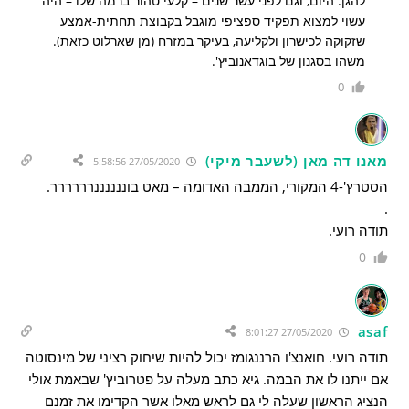
להגן. היום, וגם לפני עשר שנים – קלעי טהור ברמה שלו – היה
עשוי למצוא תפקיד ספציפי מוגבל בקבוצת תחתית-אמצע
שזקוקה לכישרון ולקליעה, בעיקר במזרח (מן שארלוט כזאת).
משהו בסגנון של בוגדאנוביץ'.
0
מאנו דה מאן (לשעבר מיקי)
27/05/2020 5:58:56
הסטרץ'-4 המקורי, הממבה האדומה – מאט בוננננננרררררר.
.
תודה רועי.
0
asaf
27/05/2020 8:01:27
תודה רועי. חואנצ'ו הרננגומז יכול להיות שיחוק רציני של מינסוטה
אם ייתנו לו את הבמה. גיא כתב מעלה על פטרוביץ' שבאמת אולי
הנציג הראשון שעלה לי גם לראש מאלו אשר הקדימו את זמנם