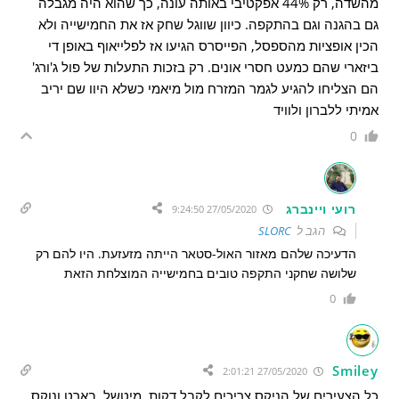
מהשדה, רק 44% אפקטיבי באותה עונה, כך שהוא היה מגבלה
גם בהגנה וגם בהתקפה. כיוון שווגל שחק אז את החמישייה ולא
הכין אופציות מהספסל, הפייסרס הגיעו אז לפלייאוף באופן די
ביזארי שהם כמעט חסרי אונים. רק בזכות התעלות של פול ג'ורג'
הם הצליחו להגיע לגמר המזרח מול מיאמי כשלא היוו שם יריב
אמיתי ללברון ולוויד
0
רועי ויינברג
27/05/2020 9:24:50
הגב ל
SLORC
הדעיכה שלהם מאזור האול-סטאר הייתה מזעזעת. היו להם רק
שלושה שחקני התקפה טובים בחמישייה המוצלחת הזאת
0
Smiley
27/05/2020 2:01:21
כל הצעירים של הניקס צריכים לקבל דקות. מיטשל, בארט ונוקס