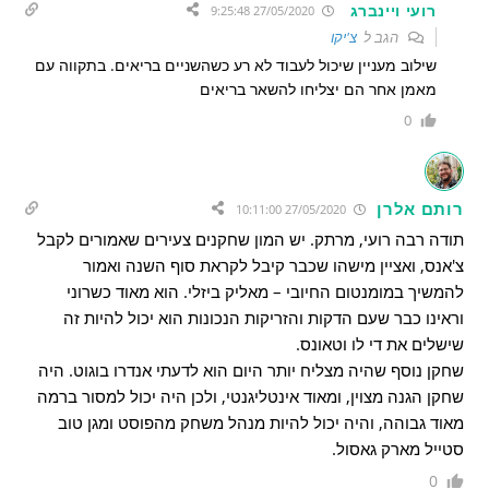
רועי ויינברג
27/05/2020 9:25:48
הגב ל
צ'יקו
שילוב מעניין שיכול לעבוד לא רע כשהשניים בריאים. בתקווה עם
מאמן אחר הם יצליחו להשאר בריאים
0
רותם אלרן
27/05/2020 10:11:00
תודה רבה רועי, מרתק. יש המון שחקנים צעירים שאמורים לקבל
צ'אנס, ואציין מישהו שכבר קיבל לקראת סוף השנה ואמור
להמשיך במומנטום החיובי – מאליק ביזלי. הוא מאוד כשרוני
וראינו כבר שעם הדקות והזריקות הנכונות הוא יכול להיות זה
שישלים את די לו וטאונס.
שחקן נוסף שהיה מצליח יותר היום הוא לדעתי אנדרו בוגוט. היה
שחקן הגנה מצוין, ומאוד אינטליגנטי, ולכן היה יכול למסור ברמה
מאוד גבוהה, והיה יכול להיות מנהל משחק מהפוסט ומגן טוב
סטייל מארק גאסול.
0