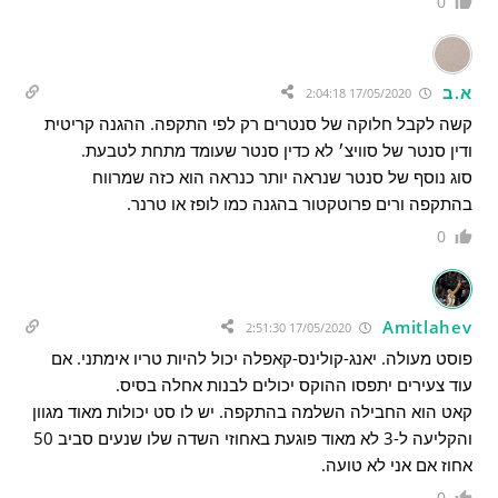
0
א.ב
17/05/2020 2:04:18
קשה לקבל חלוקה של סנטרים רק לפי התקפה. ההגנה קריטית
ודין סנטר של סוויצ׳ לא כדין סנטר שעומד מתחת לטבעת.
סוג נוסף של סנטר שנראה יותר כנראה הוא כזה שמרווח
בהתקפה ורים פרוטקטור בהגנה כמו לופז או טרנר.
0
Amitlahev
17/05/2020 2:51:30
פוסט מעולה. יאנג-קולינס-קאפלה יכול להיות טריו אימתני. אם
עוד צעירים יתפסו ההוקס יכולים לבנות אחלה בסיס.
קאט הוא החבילה השלמה בהתקפה. יש לו סט יכולות מאוד מגוון
והקליעה ל-3 לא מאוד פוגעת באחוזי השדה שלו שנעים סביב 50
אחוז אם אני לא טועה.
0