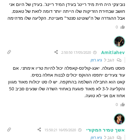
נוביצקי היה חית מיד ריינג' בעידן המיד ריינג'. בעידן של היום אני
חושב שבחירת הזריקות שלו הייתה יותר דומה לזאת של טאונס,
אבל ההגדרה של ה"שוטינג סנטר" מעניינת. הקליעה שלו מדהימה
0
Amitlahev
17/05/2020 2:50:50
הגב ל
גיא רוזן
פוסט מעולה. יאנג-קולינס-קאפלה יכול להיות טריו אימתני. אם
עוד צעירים יתפסו ההוקס יכולים לבנות אחלה בסיס.
קאט הוא החבילה השלמה בהתקפה. יש לו סט יכולות מאוד מגוון
והקליעה ל-3 לא מאוד פוגעת באחוזי השדה שלו שנעים סביב 50
אחוז אם אני לא טועה.
0
אשך טמיר המקורי
16/05/2020 15:50:21
הגב ל
גיא רוזן