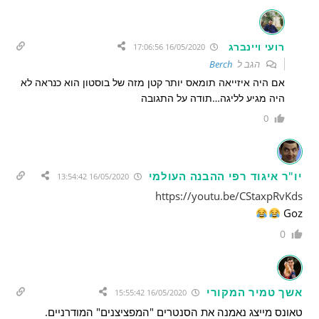
רועי ויינברג
16/05/2020 17:06:56
הגב ל
Berch
אם היה איזייאה תומאס יותר קטן מזה של בוסטון הוא כנראה לא
היה מגיע לליגה…תודה על התגובה
0
יו"ר איגוד רפי ההבנה העולמי
16/05/2020 13:54:42
https://youtu.be/CStaxpRvKds
Goz
0
אשך טמיר המקורי
16/05/2020 15:55:42
טאונס מייצג נאמנה את הסנטרים "המפציצנים" המודרניים.