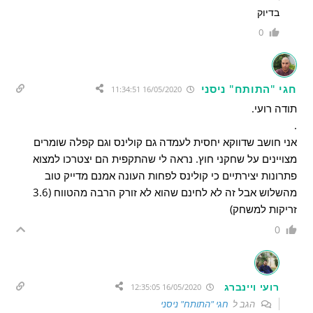
בדיוק
0
חגי "התותח" ניסני
16/05/2020 11:34:51
תודה רועי.
.
אני חושב שדווקא יחסית לעמדה גם קולינס וגם קפלה שומרים
מצויינים על שחקני חוץ. נראה לי שהתקפית הם יצטרכו למצוא
פתרונות יצירתיים כי קולינס לפחות העונה אמנם מדייק טוב
מהשלוש אבל זה לא לחינם שהוא לא זורק הרבה מהטווח (3.6
זריקות למשחק)
0
רועי ויינברג
16/05/2020 12:35:05
הגב ל
חגי "התותח" ניסני