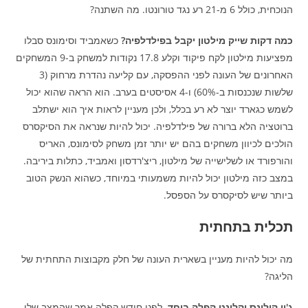
הנוכחית, כולל 6 מ-21 רע נגד טורונטו. מה השתנה?
כמה דקות שייק מילטון
יקבל בפילדלפיה?
כשאמביד וסימונס סבלו
מפציעות מילטון לקח פיקוד וקלע 17.8 נקודות למשחק ב-9 המשחקים
האחרונים של העונה לפני ההפסקה, עם קליעה נהדרת מרחוק (3
שלשות שנכנסות ב-60%) ו-4 אסיסטים בערב. הוא הראה שהוא יכול
לשמש כגארד יוצר לא רע בכלל, ולכן מעניין לראות איך הוא ישתלב
ברוטציה הלא ברורה של פילדלפיה. יכול להיות שנראה את הסיקסרס
הולכים לכיוון משחקים בהם יש יותר זמן משחק לסימונס, האריס
והורפורד או לשלישייה של מילטון, ריצ'רדסון ואמביד, כתלות ביריבה.
במצב כזה מילטון יכול להיות משמעותי במיוחד, כשהוא הנשק הטוב
ביותר שיש לסיקסרס על הספסל.
תכלית בתחתית
מה יכול להיות מעניין בשארית העונה של חלק מקבוצות התחתית של
הליגה?
ג'ון קולינס וקלינט קפלה ביחד.
לפני חודש קפלה אמר שהמצב שלו