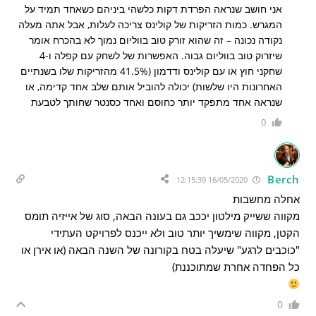
אני חושב שנראה הפרדת דקות כלשהי ביניהם כשאחד תמיד על
המגרש. כמות הזריקות של קולינס צריכה לעלות, אבל אתה מעלה
נקודה נכונה – זה שהוא זורק טוב בווליום נמוך לא בהכרח אומר
שיזרוק טוב בווליום גבוה. האפשרות של לשחק עם קפלה ו-4
שחקני חוץ או עם קולינס ודדמון (41.5% מהזריקות שלו בשנתיים
האחרונות היו שלשות) יכולה להוביל אותם שלב אחד קדימה, או
שנראה אחד מתפקד יותר כחוסם ואחד כסנטר שחותך לטבעת
0
Berch
16/05/2020 12:15:39
אחלה מחשבות
מקווה ששייק מילטון יככב גם בעונה הבאה, סוג של אייזיה תומס
הקטן, מקווה שימשיך יותר טוב ולא ייכנס לפרויקט העתידי
"כוכבים לרגע" שיעלה בטח בקורונה של השנה הבאה (או אירן או
כל הפחדה אחרת שמתוכננת)
0