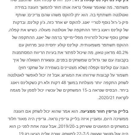
משתפר, מה שאומר שאולי נראה אותו חוזר להמשך העונה במידה
ואטלנטה תשתתף בה. הוא יתן להוקס משהו שהם צריכים: שותף
פיק-נ'-רול נוסף לטריי יאנג. להוקס יש אחד כזה, ג'ון קולינס, ובדקות
של קולינס ויאנג ביחד ההתקפה של אטלנטה מעולה. כשיש את קפלה,
שחקן נוסף שיכול להרוויח מפליימייקר ברמה של יאנג, ההתקפה של
ההוקס תשתפר משמעותית. קולינס קולע יחסית טוב מרחוק עם
40.2% מדאון טאון, מה שיכול לפתור את בעיות הריווח המסתמנות
בקבוצה עם שני גדולים שמשחקים בפנים, ונשארת השאלה של איך
הגנה עם קולינס וקפלה (שלא מצטיינים בשמירה על שחקני חוץ)
תשמור על קבוצות שירווחו את המגרש, אבל זה יכול לאפשר לאטלנטה
לשחק התקפה יותר מוצלחת במשך 48 דקות ולא רק כשקולינס ויאנג
ביחד. הבסיס שנראה ב-15 המשחקים של עכשיו יכול לסמן על מגמה
לקראת 2020/21.
בלייק גריפין חוזר מפציעה.
הוא אמר שהוא יכול לשחק אם העונה
ממשיכה היום, ומעניין איזה בלייק גריפין נראה. גריפין היה מאוד חלוד
במשחקים המועטים ששיחק ב-2019/20, אבל עונה אחת לפני כן הוא
היה אול-סטאר שעשה 22-7-5 למשחק, שורה אליה הגיעו רק 19