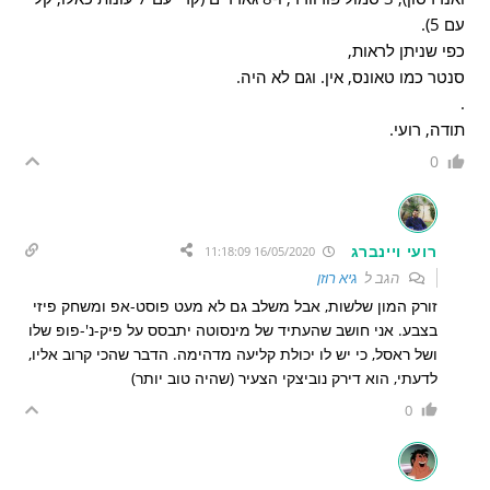
עם 5).
כפי שניתן לראות,
סנטר כמו טאונס, אין. וגם לא היה.
.
תודה, רועי.
0
רועי ויינברג
16/05/2020 11:18:09
הגב ל
גיא רוזן
זורק המון שלשות, אבל משלב גם לא מעט פוסט-אפ ומשחק פיזי
בצבע. אני חושב שהעתיד של מינסוטה יתבסס על פיק-נ'-פופ שלו
ושל ראסל, כי יש לו יכולת קליעה מדהימה. הדבר שהכי קרוב אליו,
לדעתי, הוא דירק נוביצקי הצעיר (שהיה טוב יותר)
0