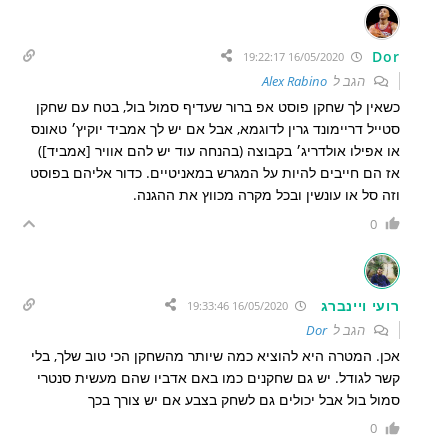
Dor
16/05/2020 19:22:17
הגב ל
Alex Rabino
כשאין לך שחקן פוסט אפ ברור שעדיף סמול בול, בטח עם שחקן
סטייל דריימונד גרין לדוגמא, אבל אם יש לך אמביד יוקיץ׳ טאונס
או אפילו אולדריג׳ בקבוצה (בהנחה עוד יש להם אוויר [אמביד])
אז הם חייבים להיות על המגרש במאניטיים. כדור אליהם בפוסט
וזה סל או עונשין ובכל מקרה מכווץ את ההגנה.
0
רועי ויינברג
16/05/2020 19:33:46
הגב ל
Dor
אכן. המטרה היא להוציא כמה שיותר מהשחקן הכי טוב שלך, בלי
קשר לגודל. יש גם שחקנים כמו באם אדביו שהם מעשית סנטרי
סמול בול אבל יכולים גם לשחק בצבע אם יש צורך בכך
0