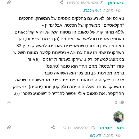
גיא רוזן
16/05/2020 11:33:07
הגב ל
רועי ויינברג
טאונס אכן לא רע גם בחלקים נוספים של המשחק, החלקים
"הקלאסיים" ממשחקו של הסנטר. אבל עדיין –
45% מהזריקות של טאונס הן מטווח השלוש. והוא קולע אותם
באחוזי האחים ספלאש. אלו אחוזים (הן בכמת הזריקות, והן
האחוזים שהן נכנסות) שמאפיינים גארדים. למעשה, מבין 32
השחקנים שסיימו עונה עם 7.5+ ניסיונות קליעה מטווח השלוש
בממוצע למשחק, רק 3 שיחקו בעמודות "פנים" (פאוור
פורוורד/סנטר) מהם אחד הוא סנטר (טאונס).
ברמה מסוימת, כן, נוביצקי הוא השוואה טובה.
אבל נוביצקי היה במהותו חיית מיד ריינג' מהמשובחות שראה
המשחק, ועבורו השלשה הייתה חלק קטן יותר (יחסית) ממשחק
ההתקפה. את טאונס אולי אפשר להגדיר כ-"שוטניג סנטר" (?).
0
רועי ויינברג
16/05/2020 11:57:11
הגב ל
גיא רוזן