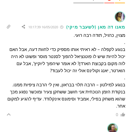
מאנו דה מאן (לשעבר מיקי)
16/05/2020 10:17:39
מצוין, כרגיל, תודה רבה רועי.
.
בנוגע לקפלה – לא ראיתי אותו מספיק כדי לחוות דעה, אבל האם
יכול להיות שיש לו פוטנציאל להפוך לסנטר מוסר ופשוט לא היה
לזה מקום בקבוצת הארדן? לא אומר שיהפוך ליוקיץ', אבל עם
הוארטר, יאנג וקולינס אולי זה יכול לעבוד?
.
בנוגע למילטון – הרבה תלוי בבראון, ואין לי הרבה ציפיות ממנו.
בנקודת הזמן הנוכחית אני חושב ששחקן צעיר ומוכשר נפגע מכך
שהוא משחק בפילי, אמביד וסימונס אינקלודד. עדיף להגיע למקום
אחר.
0