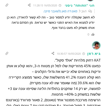
חגי "התותח" ניסני
16/05/2020 11:28:15
הגב ל
מאנו דה מאן (לשעבר מיקי)
לא חושב שקפלה יודע למסור טוב – וזה לא קשור להארדן. הוא כן
יודע למצוא את האיש הפנוי כאשר יש טראפ. מן הסתם נראה
אותו משחק לא מעט בהנד-אוף.
0
גיא רוזן
16/05/2020 10:30:57
KAT רחוק מלהיות "אולד סקול".
כמעט 45% מהזריקות שלו לסל הן מטווח ה-3, והוא קולע או אותן
זריקות באחוזים שלא יביישו את גדולי הקלעים –
הוא קולע העונה 41.2% מהשלשות שלו, כאשר ממוצע הקריירה
שלו הוא 39.6% (מה שאומר שזו לא עונה מקרית).
למעשה, יש רק 14 שחקנים בתולדות הליגה שסיימו עונה עם 3+
שלשות במשחק ב-40%+ מהטווח.
הרשימה מורכבת מסנטר אחד (טאונס), 2 פאוור פורוורד (בארטנס
ואנדרסון), 3 סמול פורוורד, ו-8 גארדים (קרי עם 7 עונות כאלו, קלי