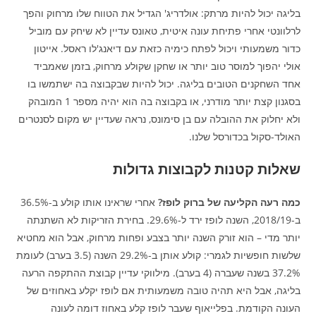
בליגה יכול להיות מרתק: אולדריג' הגדיל את הטווח שלו מרחוק והפך
לרלוונטי אחרי פתיחת עונה איטית, טאונס עדיין לא שיחק עם מוביל
כדור משמעותי ויכול לפתח כימיה כזאת עם דיאנג'לו ראסל. אייטון
אולי יהפוך למוסר טוב יותר או שחקן שקולע מרחוק, בזמן שאמביד
אחד השחקנים הטובים בליגה. יכול להיות שבקבוצה בה ישתמשו בו
בסגנון קצת יותר מודרני, או בקבוצה בה הוא יהיה מספר 1 המובהק
ולא יחלוק את ההובלה עם בן סימונס, נראה שעדיין יש מקום לסנטרים
האולד-סקול בכדורסל שלנו.
שאלות קטנות לקבוצות גדולות
כמה רעה הקליעה של ברוק לופז?
אחרי שראינו אותו קולע ב-36.5%
ב-2018/19, השנה לופז ירד ל-29.6%. בחירת הזריקות לא השתנתה
יותר מדי – הוא זורק השנה יותר בצבע ופחות מרחוק, אבל הוא מחטיא
שלשות חופשיות לגמרי: קולע אותן ב-29.2% השנה (3.5 בערב) לעומת
37.2% בשנה שעברה (4 בערב). מילווקי עדיין קבוצת ההתקפה הרעה
בליגה, אבל היא תהיה טובה משמעותית אם לופז יקלע באחוזים של
העונה הקודמת. בפלייאוף שעבר לופז קלע באחוז דומה לעונה