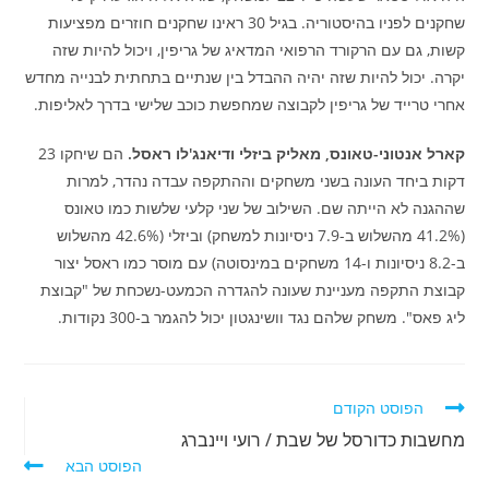
שחקנים לפניו בהיסטוריה. בגיל 30 ראינו שחקנים חוזרים מפציעות
קשות, גם עם הרקורד הרפואי המדאיג של גריפין, ויכול להיות שזה
יקרה. יכול להיות שזה יהיה ההבדל בין שנתיים בתחתית לבנייה מחדש
אחרי טרייד של גריפין לקבוצה שמחפשת כוכב שלישי בדרך לאליפות.
קארל אנטוני-טאונס, מאליק ביזלי ודיאנג'לו ראסל.
הם שיחקו 23
דקות ביחד העונה בשני משחקים וההתקפה עבדה נהדר, למרות
שההגנה לא הייתה שם. השילוב של שני קלעי שלשות כמו טאונס
(41.2% מהשלוש ב-7.9 ניסיונות למשחק) וביזלי (42.6% מהשלוש
ב-8.2 ניסיונות ו-14 משחקים במינסוטה) עם מוסר כמו ראסל יצור
קבוצת התקפה מעניינת שעונה להגדרה הכמעט-נשכחת של "קבוצת
ליג פאס". משחק שלהם נגד וושינגטון יכול להגמר ב-300 נקודות.
לקרוא
הפוסט הקודם
מאמרים
מחשבות כדורסל של שבת / רועי ויינברג
נוספים
הפוסט הבא