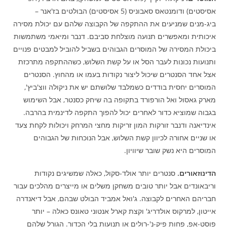
אסיסטים) ודומנטאס סאבוניס (5 אסיסטים) הבולטים בז'אנר –
ביג-מנים שמניעים את ההתקפה של הקבוצה שלהם עם יכולת מסירה
איכותית ומאפשרים תנועה מוצלחת סביבם. דנבר ומיאמי משתמשות
ביכולת המסירה של המוסרים הגבוהים בשביל להוביל למבטים פנויים
ותנועות נכונות לעבר הסל או על קשת השלוש, כשההתקפה מתרכזת
אצל אחד הסנטרים שיכול ליצור נקודות בעמו או מהחוץ. הסנטרים
המוסרים יחסית בודדים כשמלבד שלושתם יש את ניקולה ווצ'ביץ',
מארק גאסול ואל הורפורד בתקופה בה שיחק כסנטר, אבל השימוש
בגבוה שמוציא כדור לאחרים יכול להפוך התקפה לדינמית בהרבה.
אינדיאנה ודנבר זורקות המון זריקות מחצי המרחק ויכולות לקחת צעד
או שניים אחורה לכיוון קשת השלוש, אבל הנוכחות של הגבוהים
המוסרים היא נשק שובר שיוויון.
הדינוזאורים.
סנטרים יותר אולד-סקול, כאלה שמשיגים נקודות
וריבאונדים אבל יותר טובים משחקן משלים או מייצרים מהלכים עבור
חבריהם האחרים לקבוצה. ג'ואל אמביד הבולט שבהם, אבל דיאנדרה
אייטון, למרקוס אולדריג' וקצת קארל אנטוני טאונס כאלה – יותר
פוסט-אפ, פחות פיק-נ'-רולים או תנועות בלי הכדור. הגורל שלהם