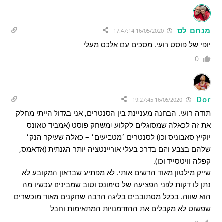
מנחם לס
16/05/2020 17:47:14
יופי של פוסט רועי. מסכים עם אלכס מעלי
0
Dor
16/05/2020 19:27:45
תודה רועי. הבחנה מעניינת בין הסנטרים, אני בגדול הייתי מחלק
את זה לכאלה שמסוגלים לקלוע+משחק פוסט (אמביד טאונס
יוקיץ סאבוניס וכו) לסנטרים ׳מטביעים׳ – כאלה שעיקר הנק׳
שלהם בצבע והם בדרכ בעלי אוריינטציה יותר הגנתית (אדאמס,
קפלה וויטסייד וכו).
שייק מילטון מאוד הרשים אותי. לא מפתיע שבראון המקובע לא
נתן לו דקות לפני הפציעה של סימונס וטוב שמבינים עכשיו מה
הוא שווה. בכלל מסתובבים בליגה הרבה שחקנים מאוד מוכשרים
שפשוט לא מקבלים את ההזדמנויות המתאימות וחבל