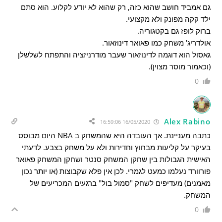
גם אמביד חושב שהוא כזה, רק שהוא לא יודע לקלוע. הוא סתם
ילד קקה מפונק ולא מקצועי.
ברוק לופז גם בקטגוריה.
אולדריג' משחק כמו פאואר דינוזאור.
גאסול הוא דוגמה לדינוזאור שעבר מודרניזציה והתפתח לשלשלן
(וכאמור מוסר מצוין).
0
Alex Rabino
16/05/2020 16:59:06
כתבה מעניינת. אך העובדה היא שהמשחק ב NBA היום מבוסס
בעיקר על קליעות מבחוץ וחדירות ולא על משחק בצבע. לדעתי
האישית הגבולות בין שחקן המשחק סנטר ושחקן המשחק פאואר
פורוורד נעלמו כמעט לגמרי. לכן אין פלא שקבוצות (או יותר נכון
מאמנים) מעדיפים לשחק "סמול בול" ברגעים המכריעים של
המשחק.
0