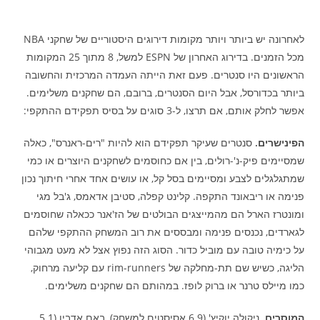
לאחרונה יש ביותר ויותר מקומות דירוגים היסטוריים של שחקני NBA
מכל הזמנים. בדירוג האחרון של ESPN למשל, 8 מתוך 25 המקומות
הראשונים היו סנטרים. פעם זאת הייתה העמדה המרכזית והחשובה
ביותר בכדורסל, אבל היום הסנטרים, ברובם, הם שחקנים משלימים.
אפשר לחלק אותם, אם תרצו, ל-3 סוגים על בסיס תפקידם ההתקפי:
הפינישרים.
סנטרים שעיקר תפקידם הוא להיות "רים-ראנרס", כאלה
שמסיימים פיק-נ'-רולים, בין אם כחוסמים לשחקנים היוצרים או כמי
שמתגלגלים לצבע ומסיימים בסל קל, או עושים אחד אחרי חיתוך נכון
פנימה או ריבאונד התקפה. קלינט קפלה, סטיבן אדאמס, ג'בל מגי
ומונטרז הארל הם מהמייצגים הבולטים של הז'אנר ככאלה שחוסמים
לגארדים, נכנסים פנימה ומבססים את רוב המשחק ההתקפי שלהם
על כימיה טובה עם מוביל כדור. הסוג הזה נפוץ אצל לא מעט מגבוהי
הליגה, כשיש שם תת-מחלקה של rim-runners עם קליעה מרחוק,
כמו מיילס טרנר או ברוק לופז. במהותם הם שחקנים משלימים.
המוסרים.
ניקולה יוקיץ' (6.9 אסיסטים למשחק), באם אדביו (5.1