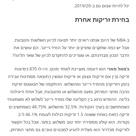
יכל להיות עצום גם ב-2019/20.
בחירת זריקות אחרת
ב-NBA של היום אנחנו רואים יותר תנועה לכיוון השלשות והטבעת,
אבל יש כמה שחקנים שזורקים יותר על המיד-ריינג'. הם עושים את
הדבר הנכון מבחינתם, או שצריכים להתקדם לכיוון של שאר הליגה?
ג'מאל מארי
הוא דוגמה מעניינת לאחד מהם. היו לו 870 ניסיונות
זריקה (בין אם זריקות עצמן או זריקות עונשין כתוצאה מסחיטת עבירה
בזמן הזריקה) מהמיד-ריינג' ומהשלוש. ההתקפה של הנאגטס זורקת
הרבה מחצי המרחק ומעט מהשלוש או מהטבעת, אבל אחת היעילות
בליגה. ההפרש כרגע בין הקליעה שלו ממיד-ריינג' לשלוש לא משמעותי
כשמתחשבים בערך הנקודות: 32.5% מהשלוש, 48.75% כשמחשיבים
זריקה כזאת כאחת ששווה 1.5 זריקות רגילות לעומת 46.1% ל-2
נקודות. הוא קולע ממסירה יותר טוב משלוש, בפער, אבל בכל הקשור
לזריקות מכדרור הוא מצליח להגיע למבטים טובים גם מחצי המרחק.