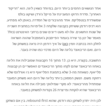
אחד הנושאים החמים ביותר היום, במיוחד כשאין ליגה, הוא "הריקוד
האחרון", סדרת הדוקו המעניינת על מייקל ג'ורדן ושיקגו בולס
שמשודרת בנטפליקס. אחד מהגיבורים של הסדרה, באופן לא מפתיע,
הוא דניס רודמן ששיחק בקבוצה שלקחה 3 אליפויות במחצית השנייה
של שנות התשעים. עלו לא מעט דיונים שונים ברחבי האינטרנט (כולל
מאמר של ינון בר שירה בעמוד הפייסבוק ג'אמפבול שהווה השראה
לחלק הזה בכתבה וזמין
כאן
) על איך רודמן היה נראה במשחק של
היום, ואם הריבאונד בליגה של היום מרכזי כמו שהיה בעבר.
התשובה, בקצרה, היא כן. 13 מתוך 16 הקבוצות שמובילות את הליגה
באחוז הריבאונד שהם לקחו מתוך הריבאונדים האפשריים הן קבוצות
פלייאוף, כשאחת מה-3 שלא בתמונת הפלייאוף היא ניו אורלינס שלא
רחוקה משם. הנשק המסוכן ביותר בליגה של היום הוא משחק המעבר
שמתחיל מהריבאונד: לא מקרי שמילווקי מובילה את הליגה באחוז
הריבאונד שהיא לוקחת ומייצרת 26 נקודות למשחק במעבר.
לכן היה יתרון לשחקן כמו רודמן, שהוא rebound-first, בין אם כשחקן