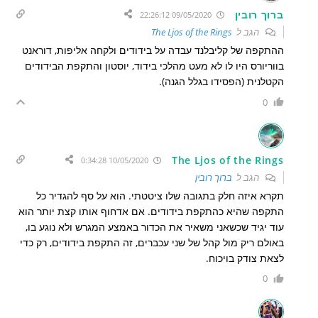
ברוך רובין
09/05/2020 22:26:12
הגב ל
The Ljos of the Rings
ההתקפה של קליבלנד עבדה על בידודים ולקחה אליפות, דוראנט
בווריורס היו לו לא מעט מהלכי בידוד, יוסטון והתקפת הבידודים
הקטלנית (הפסידו בגלל הגנה).
0
The Ljos of the Rings
10/05/2020 0:34:28
הגב ל
ברוך רובין
תקרא איזה חלק בתגובה שלו ציטטתי. הוא על סף להגדיר כל
התקפה שהיא כהתקפת בידודים. אם אדחוף אותו קצת יותר הוא
עוד יגיד שכשאני משאיר את הכדור באמצע המגרש ולא נוגע בו,
באולם ריק מול קהל של שני עכברים, זה התקפת בידודים, רק כדי
לצאת צודק בויכוח.
0