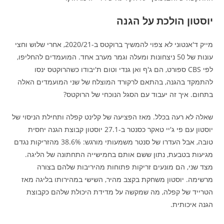
יוסטון הולכת על הגנה
מייק ד'אנטוני לא צפוי להמשיך ברוקטס ב-2020/21, אחרי שלוש וחצי
עונות של 50 ניצחונות ומעלה וגמר מערב אחד. המועמדים להחליפו,
לפי CBS ספורט, הם ג'ף ואן גנדי וטום ת'יבודו כשהרוקטס ינסו
להתמקד בהגנה, בהתאם לרקורד המוצלח של שני המועמדים האלה
בתחום. איך זה יעבוד עם הסגל הנוכחי של הרוקטס?
שאלה לא רעה בכלל. מאז הפציעה של קלינט קפלה ותחילת הניסוי של
יוסטון עם פי ג'יי טאקר כסנטר ב-27.1 יוסטון קבוצת הגנה יחסית
טובה, אבל העדרו של סנטר משמעותי מורגש: 38.6% מהזריקות נגדם
מגיעות בטבעת, נתון ששם אותם בחמישייה התחתונה של הליגה.
מצד שני, הם מונעים זריקות פתוחות מהיריבות שלהם בצורה
מרשימה. יוסטון משחקת בקצב מהיר, השישי במהירותו בליגה מאז
הטרייד של קפלה, מה שמקשה על מדידת היכולת שלהם כקבוצת
הגנה איכותית.