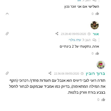
הגב ל
אור
השלישי אם אני זוכר נכון
0
אור
09/05/2020 23:28:40
הגב ל
עידו גילרי
אהה, נתקעתי על 2 בינתיים
0
ברוך רובין
09/05/2020 22:36:06
תודה רועי לגבי דיוויס הוא אנבל עם תעודות פחדן/ רכרוכי (הקף
את המילה המתאימה), בדיוק כמו אמביד שבמקום לבחור לחסל
בצבע בורח וזורק בלטות.
0