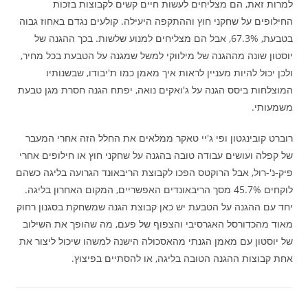
למרות זאת, הם מצליחים לעשות חיים קשים לקבוצות בזכות
החילופים על שחקני חוץ וההתקפה היעילה. קולעים נגדם באחוז גבוה
בטבעת, 67.3%, אבל הם מצליחים למנוע שלשות. בכך ההגנה של
יוסטון שונה מההגנה של מילווקי למשל שמגנה על הטבעת בכל מחיר,
ולכן יכול להיות מעניין לראות איך מאמן כמו ת'יבודו, שבשנותיו
המוצלחות ביסס הגנה על ג'ואקים נואה, יפתח הגנה חסרת מגן טבעת
משמעותי.
רוברט קובינגטון ופי ג'יי טאקר ממלאים את החלל הזה אחרי המעבר
של קפלה ועושים עבודה טובה בהגנה על שחקני חוץ או חילופים אחרי
פיק-נ'-רול, אבל הרוקטס הפכו לקבוצת הריבאונד הגרועה בליגה כשהם
לוקחים 45.7% מסך הריבאונדים האפשריים, המקום האחרון בליגה.
יחד עם ההגנה על הטבעת יש כאן קבוצת הגנה שמשחקת בסגנון רחוק
מאוד מהכדורסל האגרסיבי והצפוף של פעם, מה שהופך את השילוב
של יוסטון עם מאמן הגנתי מהאסכולה הישנה למשהו שיכול ליצור את
אחת קבוצות ההגנה הטובה בליגה, או להסתיים בפיצוץ.