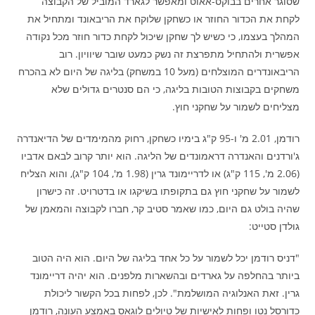
שסוגר אחרים בבוקס-אאוט ומאפשר לגארד המוביל של הקבוצה
לקחת את הכדור החוזר או כשחקן שלוקח את הריבאונד ומתחיל את
המהלך בעצמו, כי כשיש לך שחקן שיכול לקחת כדור חוזר מכל נקודה
אפשרית ולהתחיל מתפרצת זה נשק כמעט שובר שיוויון. רוב
הריבאונדרים המוצלחים (מעל 10 במשחק) בליגה של היום לא בהכרח
משחקים בקבוצות הטובות בליגה, כי הם סנטרים גדולים שלא
מצליחים לשמור על שחקני חוץ.
רודמן, 2.01 מ' ו-95 ק"ג בימיו כשחקן, רחוק מהמימדים של הדיאנדרה
ג'ורדנים והאנדרה דראמונדים של הליגה. הוא יותר קרוב לבאם אדביו
(2.06 מ', 115 ק"ג) או לדריימונד גרין (1.98 מ', 104 ק"ג), והוא הצליח
לשמור על שחקני חוץ גם בתקופתו בשיקגו או בדטרויט. זה כישרון
שהיה בולט גם היום, כמו שאמר סטיב קר, חברו לקבוצה והמאמן של
גולדן סטייט:
"דניס רודמן יכל לשמור על כל אחד בליגה של היום. הוא היה הטוב
ביותר בהחלפה על גארדים ובהשארות מלפנים. הוא יהיה דריימונד
גרין. זאת האנלוגיה המושלמת". לכן, לפחות בכל הקשור ליכולת
כדורסל נטו ופחות לאישיות של טיולים לוגאס באמצע העונה, רודמן