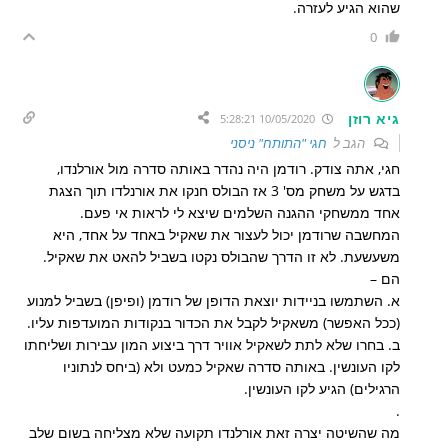
שהוא הגיע לעזרה.
0
גיא רוזן
10/05/2020 5:28:21
הגב ל
חגי "התותח" ניסני
חגי, אתה צודק. רודמן היה נהדר באותה סדרה מול אורלנדו,
בדגש על משחק מס' 3 אז הבולס חנקו את אורנלדו תוך הצגת
אחד ממשחקי ההגנה השלמים שיצא לי לראות אי פעם.
המחשבה שרודמן יכול לעצור את שאקיל באחד על אחד, היא
משעשעת. לא זו הדרך שהבולס נקטו בשביל להאט את שאקיל.
הם –
א. השתמשו בניידות יוצאת הדופן של רודמן (ופיפן) בשביל למנוע
(ככל האפשר) משאקיל לקבל את הכדור בנקודות המועדפות עליו.
ב. בחרו שלא לתת לשאקיל אוויר דרך ביצוע המון עבירות ושליחתו
לקו העונשין. באותה סדרה שאקיל כמעט ולא (ביחס לנתוניו
הרגילים) הגיע לקו העונשין.
.
מה שהשיטה יצרה זאת אורלנדו תקועה שלא מצליחה בשום שלב