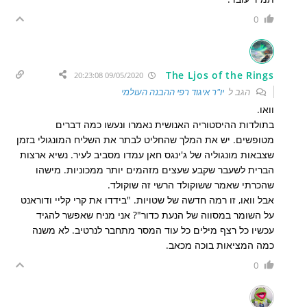
0
The Ljos of the Rings
09/05/2020 20:23:08
הגב ל
יו"ר איגוד רפי ההבנה העולמי
וואו.
בתולדות ההיסטוריה האנושית נאמרו ונעשו כמה דברים
מטופשים. יש את המלך שהחליט לבתר את השליח המונגולי בזמן
שצבאות מונגוליה של ג'ינגס חאן עמדו מסביב לעיר. נשיא ארצות
הברית לשעבר שקבע שעצים מזהמים יותר ממכוניות. מישהו
שהכרתי שאמר ששוקולד הרשי זה שוקולד.
אבל וואו, זו רמה חדשה של שטויות. "בידדו את קרי קליי ודוראנט
על השומר במסווה של הנעת כדור"? אני מניח שאפשר להגיד
עכשיו כל רצף מילים כל עוד המסר מתחבר לנרטיב. לא משנה
כמה המציאות בוכה מכאב.
0