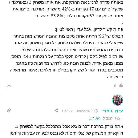
באותה סדרה להניע את ההתקפה. את אותו משחק 3 (באורלנדו)
שאקיל סיים עם 17 נקודות ב-42% מהשדה. אורלנדו סיימו את
אותו משחק עם 67 נקודות בלבד, 33.8% מהשדה.
.
פחות קשור לדיון, אבל עדיין ראוי לציון:
הבולס של 96' הייתה אחת מקבוצות ההגנה המרשימות ביותר
שיצא לי לראות. היכולת שלהם לחנוק כל סגנון משחק, זה אחד
הדברים המרשימים שהיו, ואחת הסיבות שלמרות שיש מי
שנותנים לפיל ג'קסון קרדיט חלקי בלבד על הצלחותיו, אני תופס
ממנו מאמן אדיר. לבנות הגנה כזו, לדרוש מחויבות כזו בהגנה
מכוכבים בסדר הגודל ששיחקו בבולס, זו מלאכת אימון מהמעלה
הראשונה.
0
עידו גילרי
10/05/2020 11:23:42
הגב ל
גיא רוזן
אתה צודק בהרבה דברים גיא אבל מתבלבל בקשר למשחק 3.
דווקא זה המשחק שלונגלי יחסית לא נכנס לבעיית עבירות ורודמן