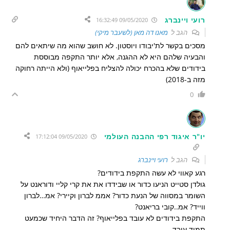
רועי ויינברג
09/05/2020 16:32:49
הגב ל
מאנו דה מאן (לשעבר מיקי)
מסכים בקשר לת'יבודו ויוסטון. לא חושב שהוא מה שיתאים להם
והבעיה שלהם היא לא ההגנה, אלא יותר התקפה מבוססת
בידודים שלא בהכרח יכולה להצליח בפלייאוף (ולא הייתה רחוקה
מזה ב-2018)
0
יו"ר איגוד רפי ההבנה העולמי
09/05/2020 17:12:04
הגב ל
רועי ויינברג
רגע קאווי לא עשה התקפת בידודים?
גולדן סטייט הניעו כדור או שבידדו את את קרי קליי ודוראנט על
השומר במסווה של הנעת כדור? אממ לברון וקיירי? אמ…לברון
ווייד? אמ..קובי בריאנט?
התקפת בידודים לא עובד בפלייאוף? זה הדבר היחיד שכמעט
תמיד עובד.