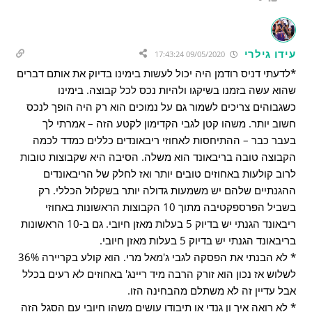
עידו גילרי
09/05/2020 17:43:24
*לדעתי דניס רודמן היה יכול לעשות בימינו בדיוק את אותם דברים
שהוא עשה בזמנו בשיקגו ולהיות נכס לכל קבוצה. בימינו
כשגבוהים צריכים לשמור גם על נמוכים הוא רק היה הופך לנכס
חשוב יותר. משהו קטן לגבי הקדימון לקטע הזה – אמרתי לך
בעבר כבר – ההתיחסות לאחוזי ריבאונדים כללים כמדד לכמה
הקבוצה טובה בריבאונד הוא משלה. הסיבה היא שקבוצות טובות
לרוב קולעות באחוזים טובים יותר ואז לחלק של הריבאונדים
ההגנתיים שלהם יש משמעות גדולה יותר בשקלול הכללי. רק
בשביל הפרספקטיבה מתוך 10 הקבוצות הראשונות באחוזי
ריבאונד הגנתי יש בדיוק 5 בעלות מאזן חיובי. גם ב-10 הראשונות
בריבאונד הגנתי יש בדיוק 5 בעלות מאזן חיובי.
* לא הבנתי את הפסקה לגבי ג'מאל מרי. הוא קולע בקריירה 36%
לשלוש אז נכון הוא זורק הרבה מיד ריינג' באחוזים לא רעים בכלל
אבל עדיין זה לא משתלם מהבחינה הזו.
* לא רואה איך ון גנדי או תיבודו עושים משהו חיובי עם הסגל הזה