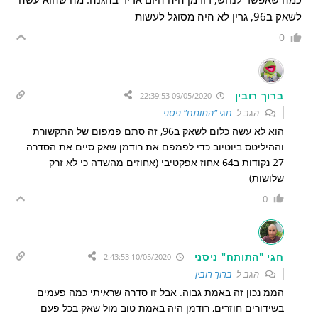
לשאק ב96, גרין לא היה מסוגל לעשות
0
ברוך רובין
09/05/2020 22:39:53
הגב ל
חגי "התותח" ניסני
הוא לא עשה כלום לשאק ב96, זה סתם פמפום של התקשורת
וההיליטס ביוטיוב כדי לפמפם את רודמן שאק סיים את הסדרה
27 נקודות ב64 אחוז אפקטיבי (אחוזים מהשדה כי לא זרק
שלושות)
0
חגי "התותח" ניסני
10/05/2020 2:43:53
הגב ל
ברוך רובין
הממ נכון זה באמת גבוה. אבל זו סדרה שראיתי כמה פעמים
בשידורים חוזרים, רודמן היה באמת טוב מול שאק בכל פעם