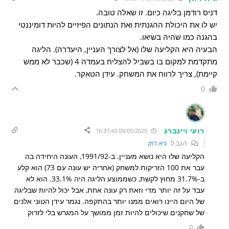
דניס רודמן בליגה כיום. זו שאלה טובה.
יש לו את היכולת ההגנתית ואת הנתונים הפיזיים להיות דומיננטי
בהגנה כמו שהיה בשיאו.
הבעיה היא הקליעה שלו (אל לצורך העניין, היעדרה). הליגה
מתקדמת למקום בו בשביל להצליח בעמדה 4 (שכבר לא ממש
קיימת), צריך לרווח את המשחק. עידן הטאקר.
0
רועי ויינברג
09/05/2020 16:37:43
הגב ל
גיא רוזן
הקליעה שלו היא נושא מעניין. ב-1991/92, העונה היחידה בה
עבר את 100 הזריקות למשחק (אחריה יש עונה עם 73) הוא קלע
ב-31.7% מחוץ לקשת, כשממוצע הליגה היה 33.1%. הוא לא
עבד על זה יותר מדי וזאת רק עונה אחת, אבל יכול להיות שבליגה
של היום היינו רואים ממנו יותר בהתקפה. נגמר עידן הטוני אלנים
של שחקנים שיכולים להיות זמן ממושך על המגרש בלי לזרוק
0