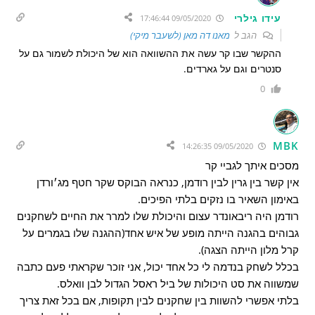
עידו גילרי
09/05/2020 17:46:44
הגב ל
מאנו דה מאן (לשעבר מיקי)
ההקשר שבו קר עשה את ההשוואה הוא של היכולת לשמור גם על
סנטרים וגם על גארדים.
0
MBK
09/05/2020 14:26:35
מסכים איתך לגביי קר
אין קשר בין גרין לבין רודמן, כנראה הבוקס שקר חטף מג׳ורדן
באימון השאיר בו נזקים בלתי הפיכים.
רודמן היה ריבאונדר עצום והיכולת שלו למרר את החיים לשחקנים
גבוהים בהגנה הייתה מופע של איש אחד(ההגנה שלו בגמרים על
קרל מלון הייתה הצגה).
בכלל לשחק בנדמה לי כל אחד יכול, אני זוכר שקראתי פעם כתבה
שמשווה את סט היכולות של ביל ראסל הגדול לבן וואלס.
בלתי אפשרי להשוות בין שחקנים לבין תקופות, אם בכל זאת צריך