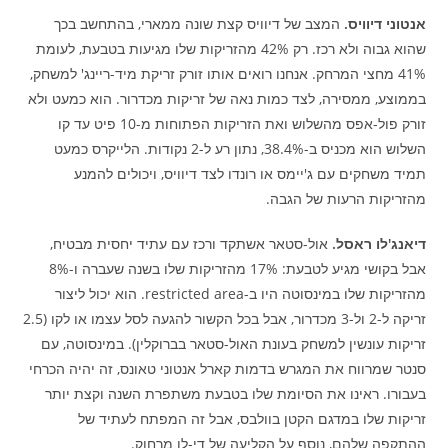
אנטוני דיוויס.
המצב של דיוויס קצת שונה ממארי, בהתחשב בכך
שהוא גבוה ולא רכז. רק 42% מהזריקות שלו מגיעות בטבעת, לעומת
41% מחצי המרחק. אנחנו רואים אותו זורק זריקת מיד-ריינג' למשחק,
בממוצע, ממסירה, לצד כמות נאה של זריקות מכדרור. הוא כמעט ולא
זורק פול-אפס מהשלוש ואת הזריקות הפתוחות מ-10 פיט עד קו
השלוש הוא מכניס ב-38.4%, נתון רע ל-2 נקודות. הלייקרס כמעט
תמיד משחקים עם ג'יימס או רונדו לצד דיוויס, ויכולים להמנע
מהזריקות הרעות של הגבה.
דיאנג'לו ראסל.
אול-סטאר אשתקד ורכז עם עתיד יחסית מבטיח,
אבל בקושי מגיע לטבעת: 17% מהזריקות שלו בשנה שעברה ו-8%
מהזריקות שלו במינסוטה היו ב-restricted area. הוא יכול ליצור
זריקה ל-2 ול-3 מכדרור, אבל בכל הקשור להגעה לסל עצמו או לקו (2.5
זריקות עונשין למשחק בעונת האול-סטאר בברוקלין). במינסוטה, עם
סנטר שמרווח את המגרש בדמות קארל אנטוני טאונס, זה יהיה הכרחי
בעבורו. ראינו את הסיומת שלו בטבעת משתפרת השנה וקצת יותר
זריקות שלו במדגם הקטן בוולבס, אבל זה המפתח לעתיד של
ההתקפה שלהם, נוסף על הקליעה של די-לו מרחוק.