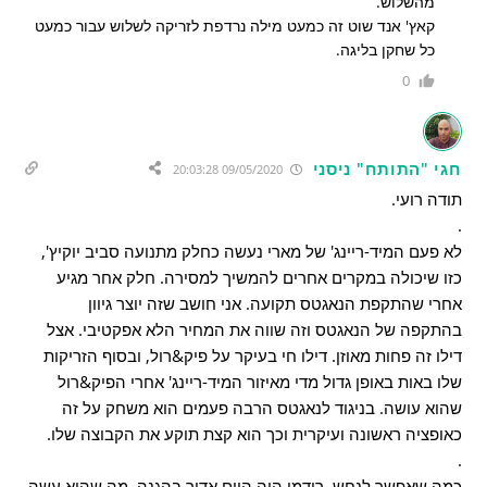
מהשלוש.
קאץ' אנד שוט זה כמעט מילה נרדפת לזריקה לשלוש עבור כמעט
כל שחקן בליגה.
0
חגי "התותח" ניסני
09/05/2020 20:03:28
תודה רועי.
.
לא פעם המיד-ריינג' של מארי נעשה כחלק מתנועה סביב יוקיץ',
כזו שיכולה במקרים אחרים להמשיך למסירה. חלק אחר מגיע
אחרי שהתקפת הנאגטס תקועה. אני חושב שזה יוצר גיוון
בהתקפה של הנאגטס וזה שווה את המחיר הלא אפקטיבי. אצל
דילו זה פחות מאוזן. דילו חי בעיקר על פיק&רול, ובסוף הזריקות
שלו באות באופן גדול מדי מאיזור המיד-ריינג' אחרי הפיק&רול
שהוא עושה. בניגוד לנאגטס הרבה פעמים הוא משחק על זה
כאופציה ראשונה ועיקרית וכך הוא קצת תוקע את הקבוצה שלו.
.
כמה שאפשר לנחש, רודמן היה היום אדיר בהגנה. מה שהוא עשה