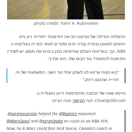
photo credit: Yanir A. Rubinstein
ההצלחה הגדולה של טורונטו הביאה הזדמנות ייחודית. ניק נרס
הוחתם למאמן נבחרת קנדה ימים ספורים לאחר הזכייה באליפות ה-
NBA. וכך, באליפות העולם שתיפתח בסין בימים אלו ממש, יש לסרג'יו
הזדמנות להתמודד נגד הבוס שלו. הוא מחייך,
"בוא נקווה שייצא לנו לשחק אחד נגד השני. המשמעות של זה
תהייה שהגענו רחוק."
גירסא שונה של הכתבה מתפרסמת היום באנגלית ב-
CloseUp360.com, הנה
הקישור
והנה הציוץ:
.
@sergioscariolo
helped the
@Raptors
maximize
@MarcGasol
and
@sergeibaka
en route to an NBA title.
Now, he & Marc could face Nick Nurse, Canada's coach in