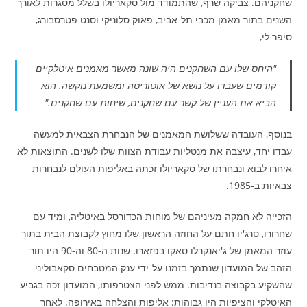
שחקניהם. צביקה שרף, שהתמודד מול סקאריולו בשלל מסגרות לאורך
השנים בתור מאמן מכבי תל-אביב, פאוק סלוניקי וסנט פטרסבורג,
סיפר לי,
"היחס שלו עם השחקנים היה שונה מאשר מאמנים איטלקיים
קודמים שעבדו על נושא של אוטוריטה ומשמעת נוקשה. הוא
הביא את העניין של קשר עם שחקנים, שיחות עם שחקנים."
בנוסף, העובדה ששלושת המאמנים של הנבחרת הצבאית למעשה
עבדו יחד, עיצבה את מנטליות עבודת הצוות שלו לשנים. התוצאות לא
איחרו לבוא ונבחרתו של סקאריולו זכתה באליפות העולם לנבחרות
צבאיות ב-1985.
הזכייה לא חמקה מעיניהם של מוחות הכדורסל באיטליה, ומיד עם
שחרורו, סרג'יו חתם על החוזה הראשון שלו מחוץ לקבוצת הבית בתור
עוזר המאמן של ג'יאנקרלו סאקו בפזארו. שנות ה-80 וה-90 היו תור
הזהב של המועדון שנתמך בזמנו על-ידי ענק המטבחים סקאבוליני
שהשקיע בקבוצה בנדיבות. ממש לפני הצטרפותו, המועדון זכה בגביע
האיטלקי והציפיות היו גבוהות: אליפות והצלחה באירופה. לאחר