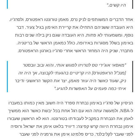
היו קשים."
אחד הדברים המשותפים לניק נרס, מאמן טורונטו ראפטורס, ולסרג'יו,
היא העובדה ששניהם התחילו את קריירת האימון בגיל צעיר. דבר
נוסף, ומשמעותי לא פחות, היא העובדה שגם ניק בילה שנים רבות
באימון בשלל מסגרות באירופה, כולל כמאמן הראשי של בריטניה.
מתברר, שניק היה המחזר הראשי אחרי סרג'יו בארגון הראפטורס,
"מאסאי אוג'ירי טס לטרויזו לפגוש אותי, והוא ובוב וובסטר
[מנכ"ל הראפטורס] היו קריטיים בהגעתי לקבוצה, אך היה זה
ניק, שעוד כאשר היה עוזר מאמן, יצר את הקשר הראשוני ודיבר
איתי כמה פעמים על האפשרות להגיע."
הניסיון של סרג'יו באימון נבחרת ספרד היה חשוב מאין כמותו במעברו
ל-NBA, ולמעשה עתה הוא עם רגל אחת בכל יבשת כאשר הוא ממשיך
לאמן את הנבחרת במקביל לעבודתו בטורונטו. הוא לא הראשון שעבורו
אימון נבחרת היווה קרש קפיצה: דיוויד בלאט אימן את ישראל ורוסיה
לפני שעבר לקליבלנד, כריס פלמינג אימן את גרמניה לפני שעבר