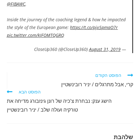
@FIBAWC
.
Inside the journey of the coaching legend & how he impacted
the style of the European game:
https://t.co/pjx5pmaO7r
pic.twitter.com/kJFOMTQGRQ
August 31, 2019
— CloseUp360 (@CloseUp360)
לקרוא
הפוסט הקודם
מאמרים
קרי, אבל מתרגלים / יניר רובינשטיין
נוספים
הפוסט הבא
הישג ענק: נבחרת צ'כיה של רונן גינזבורג מדיחה את
טורקיה ועולה שלב / יניר רובינשטיין
שלהבת