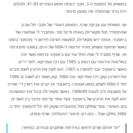
במשחק על המקום ה-3, מכבי ניצחה ממש בשיניים 81-83, ולכולם
היה ברור שהתגלה פה מאמן מיוחד.
אני משוחח עם צביקה שרף, המאמן האגדי של מכבי תל-אביב
שהתמודד מול סקאריולו באותו פיינל פור, ומתברר לי שפזארו של
ביאנקיני, אותה ירש סקאריולו, למעשה הציגה חידוש די מהפכני בזמנו
כאשר שיחקה משחק מהיר הדומה ל-NBA של היום, בשונה מהנורמה
אז. שרף מסביר לי שזה החל עוד עם ביאנקיני ברומא אשר זכה
באליפות אירופה עם רומא ב-1985 עם רכז אמריקאי, לארי רייט.
כאשר ביאנקיני עבר לפזארו ב-1987, הוא לקח את הרעיון לשם והביא
את דארווין קוק, רכז אמריקאי מה-NBA. קוק נשאר רק לשנה וב-1988
חזר ל-NBA לשחק בסאן אנטוניו. ביאנקיני אז הביא את דארן דיי שהיה
על משבצת 2/3 לעונת 1988/89. כאשר סקאריולו קיבל את המושכות,
הוא לקח את הרעיון של ביאנקיני צעד אחד קדימה וחיבר בין השניים
בקו האחורי, צעד שחלקו מזל מהעובדה שקוק לא יכל להמשיך יותר ב-
NBA, וחלקו שכל – כמו רוב סיפורי ההצלחה. שרף מפרט,
"עד אותם שנים חיפשו באירופה שחקנים גבוהים. בפזארו