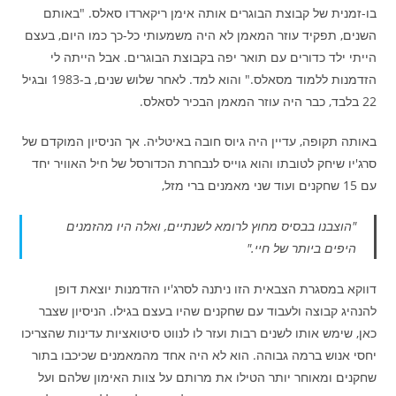
בו-זמנית של קבוצת הבוגרים אותה אימן ריקארדו סאלס. "באותם
השנים, תפקיד עוזר המאמן לא היה משמעותי כל-כך כמו היום, בעצם
הייתי ילד כדורים עם תואר יפה בקבוצת הבוגרים. אבל הייתה לי
הזדמנות ללמוד מסאלס." והוא למד. לאחר שלוש שנים, ב-1983 ובגיל
22 בלבד, כבר היה עוזר המאמן הבכיר לסאלס.
באותה תקופה, עדיין היה גיוס חובה באיטליה. אך הניסיון המוקדם של
סרג'יו שיחק לטובתו והוא גוייס לנבחרת הכדורסל של חיל האוויר יחד
עם 15 שחקנים ועוד שני מאמנים ברי מזל,
"הוצבנו בבסיס מחוץ לרומא לשנתיים, ואלה היו מהזמנים
היפים ביותר של חיי."
דווקא במסגרת הצבאית הזו ניתנה לסרג'יו הזדמנות יוצאת דופן
להנהיג קבוצה ולעבוד עם שחקנים שהיו בעצם בגילו. הניסיון שצבר
כאן, שימש אותו לשנים רבות ועזר לו לנווט סיטואציות עדינות שהצריכו
יחסי אנוש ברמה גבוהה. הוא לא היה אחד מהמאמנים שכיכבו בתור
שחקנים ומאוחר יותר הטילו את מרותם על צוות האימון שלהם ועל