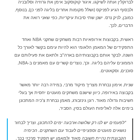
לברוקלין ועתה לשיקגו, איגור קוקוסקוב אימן את גרוזיה וסלובניה
ולבסוף הגיע לפניקס (ושלל מקומות אחרים בליגה לפני כן), בנוסף,
כמובן, לניק נרס. ישנן שתי סיבות עיקריות, כפי שאני רואה את
הדברים, לכך.
ראשית, בקבוצות אירופאיות רבות משחקים שחקני NBA ואחד
התפקידים של המאמן הלאומי הוא להיות עימם בקשר לאורך כל
השנה, לבקר אותם בקבוצותיהם בארה"ב ולתאם את פעילותם עם
הממונים עליהם בליגה. וכך, נוצרים קשרים עם מאמנים ב-NBA,
סוכנים, וסקאוטים.
שנית, אימון נבחרת מצריך מיקוד מרבי, במידה רבה יותר מאשר
בקבוצה באירופה, כיוון שישנם משחקים מועטים יחסית אך בעלי
חשיבות גדולה מאוד. רונן גינזבורג, מאמן נבחרת צ'כיה המתכונן
בימים אלה לאליפות העולם בסין, הסביר,
"לפעמים יש לנו רק שלושה-ארבעה ימים להתכונן, וצריך לבחור
נושאים מועטים וספציפיים לעבוד עם השחקנים. הכימיה
הקבוצתית נהיית חשובה מאוד ולמאמן יש תפקיד מרכזי בכך.