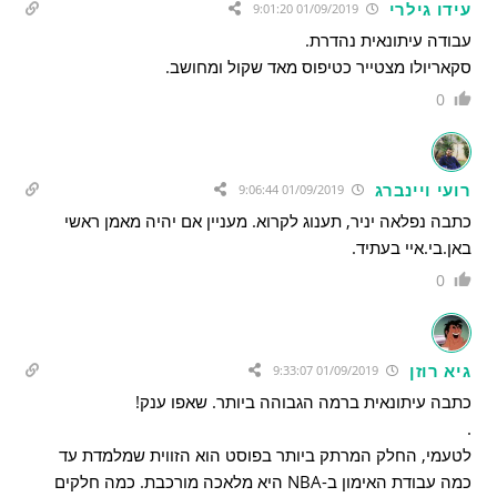
עידו גילרי
01/09/2019 9:01:20
עבודה עיתונאית נהדרת.
סקאריולו מצטייר כטיפוס מאד שקול ומחושב.
0
רועי ויינברג
01/09/2019 9:06:44
כתבה נפלאה יניר, תענוג לקרוא. מעניין אם יהיה מאמן ראשי
באן.בי.איי בעתיד.
0
גיא רוזן
01/09/2019 9:33:07
כתבה עיתונאית ברמה הגבוהה ביותר. שאפו ענק!
.
לטעמי, החלק המרתק ביותר בפוסט הוא הזווית שמלמדת עד
כמה עבודת האימון ב-NBA היא מלאכה מורכבת. כמה חלקים