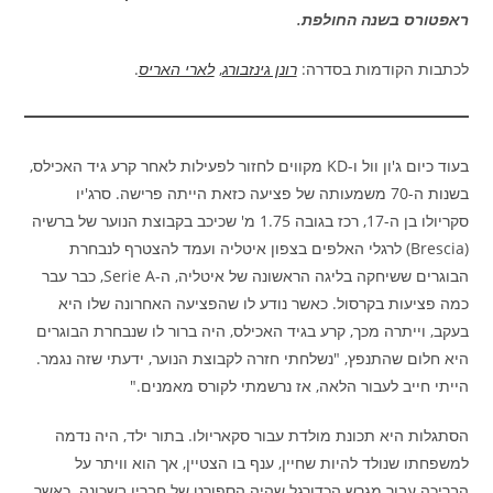
ראפטורס בשנה החולפת.
לכתבות הקודמות בסדרה:
רונן גינזבורג
,
לארי האריס
.
בעוד כיום ג'ון וול ו-KD מקווים לחזור לפעילות לאחר קרע גיד האכילס,
בשנות ה-70 משמעותה של פציעה כזאת הייתה פרישה. סרג'יו
סקריולו בן ה-17, רכז בגובה 1.75 מ' שכיכב בקבוצת הנוער של ברשיה
(Brescia) לרגלי האלפים בצפון איטליה ועמד להצטרף לנבחרת
הבוגרים ששיחקה בליגה הראשונה של איטליה, ה-Serie A, כבר עבר
כמה פציעות בקרסול. כאשר נודע לו שהפציעה האחרונה שלו היא
בעקב, וייתרה מכך, קרע בגיד האכילס, היה ברור לו שנבחרת הבוגרים
היא חלום שהתנפץ, "נשלחתי חזרה לקבוצת הנוער, ידעתי שזה נגמר.
הייתי חייב לעבור הלאה, אז נרשמתי לקורס מאמנים."
הסתגלות היא תכונת מולדת עבור סקאריולו. בתור ילד, היה נדמה
למשפחתו שנולד להיות שחיין, ענף בו הצטיין, אך הוא וויתר על
הבריכה עבור מגרש הכדורגל שהיה הספורט של חבריו בשכונה. כאשר