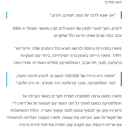
הוא מחייך,
"אני שונא לדבר על כסף, תנאים, חוזים."
לימים, הפך לגארי לסוכן של המובילים מבין מאמני ומנהלי ה-NBA
וכבר כמה שנים שאינו מייצג כלל שחקנים.
פזארו במהירות טיפסה להישג השיא בכל הזמנים שלה: פיינל פור
1991. פזארו הייתה באופן ברור הסינדרלה, ביחד עם הענקיות
ברצלונה, מכבי תל-אביב, ויגופלסטיקה ספליט האגדית. סרג'יו נזכר,
"פזארו היא עיירה של 100,000 תושבים. להגיע לרמה הזאת,
לצד יגופלסטיקה, מכבי וברצלונה היה מטורף. זה היה חלום."
פזארו כמעט גרמה לסנסציה חסרת תקדים כאשר הובילה על
יגופלסטיקה כמעט לאורך כל חצי הגמר עם תצוגות על של דארן דיי
ודארווין קוק, אך לבסוף נכנעה לטוני קוקוץ' וחבריו. יכולת ההסתגלות
של סקאריולו שוב הוכיחה את עצמה: פזארו הקטנה הצליחה להתמודד
עם אריות היבשת, עם תקציב קטן יחסית ונחיתות פיזית ברורה.