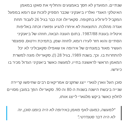
שנתיים, המועדון לא חסך באמצעים והחליף את סאקו במאמן
האיטלקי האגדי ואלריו ביאנקיני שכבר הספיק לזכות עם רומא במפעל
המקביל ליורוליג בתקופה. סקאריולו זכה כבר בגיל 26 לעבוד תחת
אגדה מהלכת. התוצאות לא איחרו להגיע ופזארו זכתה באליפות
איטליה בעונת 1987/88. בתום העונה הבאה, חוזהו של ביאנקיני
הסתיים והוא חזר לעירו רומא, לחוזה שמן, בתמיכת וירטוס, ספונסר
העשיר מאוד במונחים של אירופה אז שאפילו סקאבוליני לא יכל
להתחרות בו. וכך, בשנת 1989, בגיל 28 (!), סקאריולו מונה למשרת
המאמן הראשי לראשונה בחייו, למעשה כאשר ביאנקיני הגדול מכיר בו
כיורשו.
סוכן העל ווארן לגארי ייצג שחקנים אמריקאים רבים שחיפשו קריירה
שנייה ביבשת הישנה בשנות ה-80 וה-90. סקאריולו הפך במובן מסויים
לחלוץ כאשר ביקש מלגארי לייצג אותו,
"למעשה, כמעט לאף מאמן באירופה לא היה בזמנו סוכן, זה
לא היה דבר סטנדרטי,"