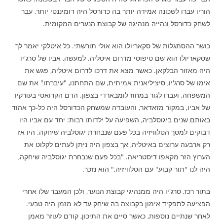
הוריו עברו לשכונה אמידה יותר בה כדורסל היה דומיננטי יותר, עבר
לשחק כדורסל ונהייה מנהיגה של קבוצת הנערים המקומית.
כושר ההסתגלות של סקאריולו הוא אולי תורשתי. כל איטלקי יאמר לך
שסקאריולו הוא שם טיפוסי מדרום איטליה. למעשה, אביו של סרג'יו
היה מאזור הבלקאן. כאשר מצא את דרכו לדרום איטליה, פגש את
אימו של סרג'יו, סיציליאנית אמיתית, שם התחתנו, "עיברתו" את שם
המשפחה, ועברו לגור במחוז לומבארדי בצפון. הדם הקרואטי בעורקיו
של אביו, במקור מזאדאר, והעובדה שמשחק הכדורסל היה כל-כך אהוד
באותם שנים ביגוסלביה, השפיעה על ילדותו רבות: יחד עם אביו היו
דבוקים למסך הטלוויזיה בכל פעם שנבחרת יגוסלביה שיחקה. היו אז
רק ארבעה ערוצים באיטליה, אך בצפון היה ניתן לעתים לקלוט את
הערוץ הזר מקאפו דיסטריאה. "בכל פעם שנבחרת יגוסלביה שיחקה,
היה לנו "תור קבוע" עם הטלוויזיה," הוא נזכר.
בתור רכז, סרג'יו היה ממנהיגי קבוצת הנוער, ולכן המעבר שלו אחרי
הפציעה לתפקיד אימון בקבוצה בה שיחק עד לא מזמן היה טבעי.
לאחר שנתיים נוספות, כאשר סיים את התיכון, קודם לעוזר מאמן