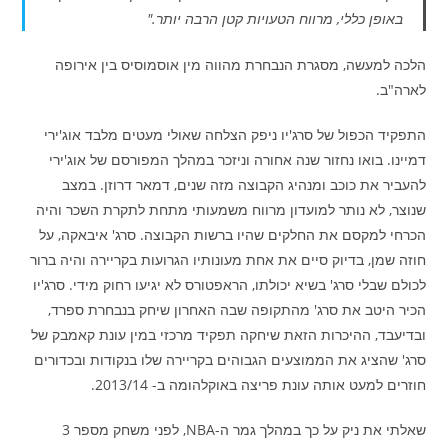
באופן כללי, מרווח הטעויות קטן הרבה יותר."
הלכה למעשה, מסגרת הנבחרת מהווה מין אוסמוסיס בין אירופה
לארה"ב.
התפקיד הכפול של סרג'יו ניפק הצלחה שאולי מעטים מלבד אוג'ירי
דמיינו. בואו נחזור שנה אחורה וניזכר במהלך המפורסם של אוג'ירי
להעביר את כוכב ומנהיג הקבוצה מזה שנים, דמאר דרוזן. במצב
שנוצר, לא נותר למועדון מרווח משמעותי מתחת לתקרת השכר והיה
הכרחי למקסם את החלקים שהיו ברשות הקבוצה. סרג' איבאקה, על
חוזה שמן, בדיוק סיים את אחת מעונותיו הגרועות בקריירה והיה ברור
לכולם שבלי סרג' בשיא יכולתו, הראפטורס לא יגיעו רחוק מידי. סרג'יו
הכיר היטב את סרג' מהתקופה שבה האחרון שיחק בנבחרת ספרד,
ובדיעבד, ההיכרות הזאת שיחקה תפקיד מרכזי במין עונת קאמבק של
סרג' שהציג את הממוצעים הגבוהים בקריירה שלו בנקודות ובכדורים
חוזרים למעט אותה עונת פריצה באוקלהומה ב- 2013/14.
שאלתי את ניק על כך במהלך גמר ה-NBA, לפני משחק מספר 3