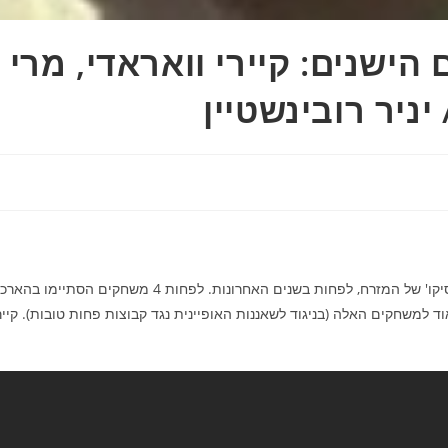
הישנים: קיירי וואראדי, מרי
ניר רובינשטיין
משחקים בין הסלטיקס לוויזרדס הם מעין 'קלאסיקו' של המזרח, לפחות בשנים האחרונות. לפחות 4 משחקים הסתיימו ב
 למשחקים האלה (בניגוד לשאננות האופיינית נגד קבוצות פחות טובות). קייר