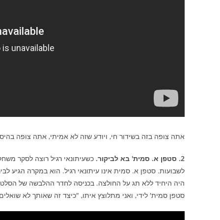
אתה צופה בזה בשידור חי, ויודע שזה לא אמיתי, אתה צופה בהיסט
2. סטפן א. סמית' בא לביקור.
כשעיתונאי רגיל רוצה לסקר משחק
לשבועות. סטפן א. סמית אינו עיתונאי רגיל. הוא במקרה הגיע לבי
היה היחיד ללא תג על החולצה. בכניסה לחדר ההלבשה של הסלטיק
סטפן סמית' לידי, ואני מתלוצץ איתו, "כיצד זה שאותך לא שואלים?" הוא עונה ישר, "know who I am