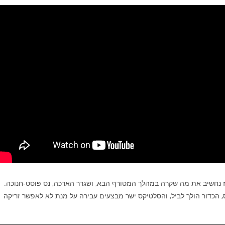
ז נחשיב את מה שקרה במהלך המטורף הבא, ושגרר הארכה, נס פוסט-חנוכה.
רוקס, הכדור הולך לביל, והסלטיקס ישר מבצעים עבירה על מנת לא לאפשר זריקה