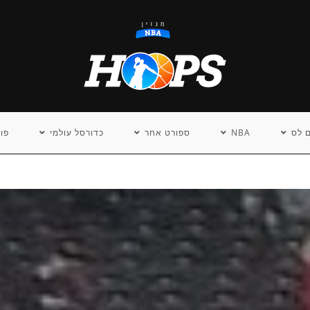
 לס
NBA
ספורט אחר
כדורסל עולמי
פו