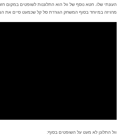
העונתי שלו. חטא נוסף של וול הוא התלוננות לשופטים במקום חזר
מרגיזה במיוחד בסוף המשחק הגוררת סל קל שכמעט סיים את ה
וול התלונן לא מעט על השופטים בסוף: