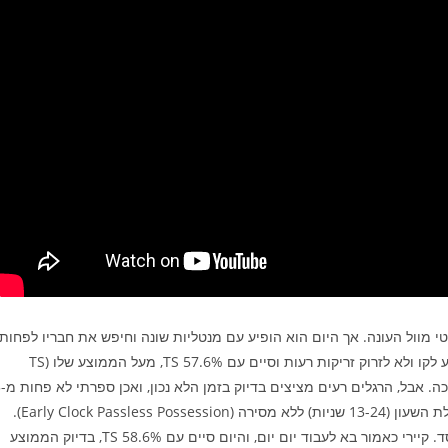
 מוול העונה. אך היום הוא הופיע עם מנטליות שונה וחיפש את חבריו לפחות
ברוב הזמן. הוא היה יחסית עקבי בהגנה ועשה כמיטב יכולתו להגיע לקו ולא לזרוק זריקות רעות וסיים עם 57.6% TS, מעל הממוצע שלו (TS
52.4%). הוא גם ג
פעמים שוול חטא בחטא ה-ECPP – עלה לזריקת חצי-מרחק בתחילת השעון (13-24 שניות) ללא מסירה (Early Clock Passless Possession).
הוסיפו לכך כמה החטאות עונשין שלו וזהו ההבדל בין ניצחון להפסד. קיירי כאמור בא לעבוד יום יום, והיום סיים עם 58.6% TS, בדיוק הממוצע