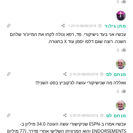
0
מתן גילור
08/09/2018 1:29:10
עכשיו אני בעד נישיקורי. פד, רפא ונולה לקחו את המייג'ור שלהם
השנה. רוצה שגם דלפו יסמן עוד X בחגורה.
0
מנחם לס
08/09/2018 3:10:29
וואללה מה שנישיקורי עושה לג'קוביץ בסט השני!!!
0
מנחם לס
08/09/2018 3:39:39
עכשיו אמרו ב-ESPN שניקישורי עשה העונה 34.0 מיליון ב-
ENDORSEMENTS והוא המרוויחן השלישי אחרי פדרר, (77 מיליון)