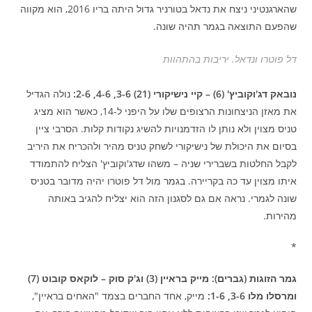
שהארגנטיני ניצח את נדאל בטורניר גדול היתה בריו 2016, הוא מקווה
שהפעם התוצאה בגמר תהיה שונה.
דל פוטרו ונדאל. יריבות בהתהוות
נובאק דג'וקוביץ' (6) – קיי נישיקורי (21) 3-6, 4-6, 2-6:
נולה הגדיל
את מאזן הניצחונות הרצופים שלו על היפני ל-14, כאשר הוא מציג
טניס מצוין ולא נותן לו הזדמנויות להשיג נקודות קלות. הסרבי ציין
בסיום את היכולת של נישיקורי לשחק טניס מהיר ולהכריח את היריב
לקבל החלטות בשברירי שניה – משהו שדג'וקוביץ' הצליח להתמודד
איתו מצוין עד כה בקריירה. בגמר מול דל פוטרו יהיה מדובר בטניס
שונה לגמרי. נראה אם גם לסגנון הזה הוא יצליח להגיב באותה
מהירות.
*
גמר הזוגות (גברים): מייק בראיין (3) וג'ק סוק – לוקאס קובוט (7)
ומרסלו מלו 3-6, 1-6:
מייק, אחד החברים בצמד "האחים בראיין",