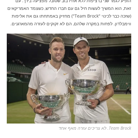
הופיע לגמר שני ברציפות ללא אחיו בוב שסובל מפציעה בירך. עם
זאת, הוא המשיך לעשות חיל גם עם חברו החדש, כשצמד האמריקאים
(שזכה כבר לכינוי "Team Brock") מחזיק באמתחתו גם את אליפות
ווימבלדון. לפחות במקרה שלהם, הם לא זקוקים לעזרה מהמארגנים.
Team Brock. לא צריכים עזרה מאף אחד