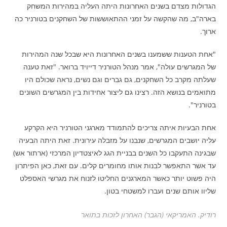
הגדולות מצדם בשנים האחרונות היתה העליה במהירות המשחק
בארה"ב, מה שהקשה על זמני ההתאוששות של השחקנים בטורניר כה
ארוך.
"אחת הטענות ששמענו בשנים האחרונות היא שבכל שנה המהירות
של המגרשים עולה", אמר מנהל הטורניר דייויד ברואר. "זאת טענה
שעלתה מקרב כל השחקנים, גם גברים וגם נשים, נראה שכולם היו
מתואמים בנושא הזה. רצינו גם ליצור אחידות בין המגרשים השונים
בטורניר".
אחת הבעיות איתה צריכים להתמודד מארגני הטורניר היא הקרקע
עליה יושבים המגרשים, שנבנו על מזבלה עירונית. זאת היתה הבעיה
שבגינה התעקבו כל השנים בבניית הגג לאיצטדיון המרכזי (ארתור אש)
עד אשר התאפשר לבנות אותו מחומרים קלים. עם זאת, כאן הפיתרון
היה פשוט יותר כאשר המארגנים החליטו לזנוח את מגרשי האספלט
שליוו אותם שנים ועברו למשטחי בטון.
רודיק. האמריקאי (הגבר) האחרון לזכות בתואר