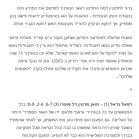
ברור לחלוטין למה החליטו ראשי הטורניר לפרסם את המידע הזה
בנקודת הזמן הנוכחית – הטענות על הגג באיצטדיון ידועות ודשנו בהן
מספיק, אך דווקא הניסיון להוריד מעוצמת האש דווקא הגביר אותה.
טענות שהעלה לאחרונה הפרשן ושחקן העבר ג'ים קורייר מעלות סימני
שאלה מדוע נעשו העבודות. בשידור אתמול הוא ציין כי העבודות נעשו
על מנת "להקל על הטניסאים האמריקאים", שלא זכו בטורניר 15 שנה
(האחרון שעשה זאת היה אנדי רודיק ב-2003). אם זה נכון? נראה
שכרגע המארגנים איבדו את הקרדיט שלהם אפילו בקרב "האנשים
שלהם"…
*
רפאל נדאל (1) – חואן מרטין דל פוטרו (3) 6-7, 2-6, 0-0:
בכל
המפגשים עד כה בטורנירי גראנד סלאם ידו של השור הספרדי היתה
על העליונה. גם הפעם הוא פתח טוב את המשחק, אך לאחר שהפסיד
בשובר שוויון היה נראה שמשהו בו כבה (ככל הנראה סבל מפציעה
בברך) ולמערכה השלישית הוא כבר לא הופיע. הפעם הקודמת