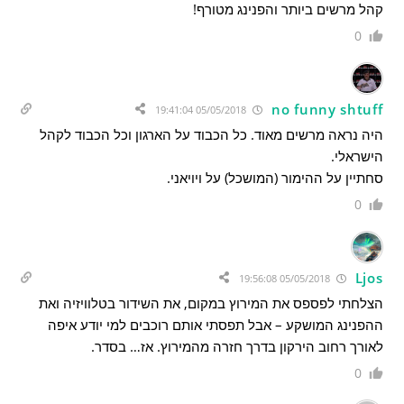
קהל מרשים ביותר והפנינג מטורף!
0
no funny shtuff
05/05/2018 19:41:04
היה נראה מרשים מאוד. כל הכבוד על הארגון וכל הכבוד לקהל
הישראלי.
סחתיין על ההימור (המושכל) על ויויאני.
0
Ljos
05/05/2018 19:56:08
הצלחתי לפספס את המירוץ במקום, את השידור בטלוויזיה ואת
ההפנינג המושקע – אבל תפסתי אותם רוכבים למי יודע איפה
לאורך רחוב הירקון בדרך חזרה מהמירוץ. אז… בסדר.
0