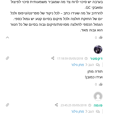
בערבה יש סיכוי לרוח צד מה שמגביר משמעותית סיכוי לפיצול
ומאבקי GC.
להרחיב על מה שעידו כתב – לכל ניקוד של ספרינט/טיפוס ולכל
יום של החזקת חולצה ולכל מיקום בסיום קטע יש גמול כספי.
הגמול הכספי לחולצה מסוימת/מיקום גבוה בסיום של כל הטור
הוא גבוה מאד.
0
דקסטר
05/05/2018 17:18:59
הגב ל
מתן גילור
תודה מתן
ועידו כמובן!
0
פומה
05/05/2018 23:45:25
הגב ל
מתן גילור