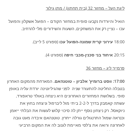
ליגת העל – מחזור 32 (בית תחתון) / מתן גילור
הואיל והיורדות נקבעו סופית במחזור הקודם – הפועל אשקלון והפועל
עכו – נציין רק את המשחקים, השעות והשידורים מלי להרחיב.
18:00
עירוני קרית שמונה-הפועל עכו
(ספורט 5 לייב).
20:15
איחוד בני סכנין-מכבי חיפה
(ספורט 4).
פרמייר ליג – מחזור 36
17:00: ווסט ברומיץ' אלביון – טוטנהאם.
המארחת מהמקום האחרון
בטבלה החליטה להתעורר שניה לפני שהגיליוטינה יורדת עליה באופן
סופי. בשלושת המחזורים האחרונים היא ניצחה באולד טראפורד,
עשתה קאמבק בדרך ל-2-2 ביתי מול ליברפול וניצחה בחוץ את
ניוקאסל. רק ניצחון נוסף ייתן לה סיכוי קלוש לעשות את הבלתי ייאמן
וכנראה שמול התרנגולים גורלה ייחרץ. טוטנהאם איבדה מעט גובה
לאחרונה ורואה את צ'לסי מאיימת לגנוב לה את המקום הרביעי