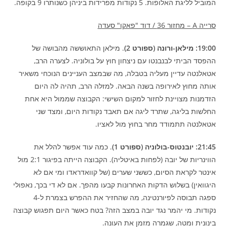
המוביל לליגת האלופות. 5 נקודות מפרידות ביניהן כשנותרו 9 בקופה.
סרייה A – מחזור 36 / דוד "פאקו" סעדה
19:00: מילאן-ורונה (ספורט 2)
. מילאן התאוששה מהבושה של
ההפסד הביתי לבנבנטו עם ניצחון חוץ על בולוניה. לצערה הרב,
אטאלנטה עדיין מעליה בטבלה, מה שבמצב העניינים הנוכחי משאיר
אותה מחוץ לאירופה בשנה הבאה. למזלה הרב, תהיה לה היום
הזדמנות מצויינת לחזור למקום השישי: הקבוצה שממול היא אחת
החלשות בליגה, שתרד ליגה אם תאבד נקודות היום, ומצד שני
אטאלנטה תתמודד מחר בחוץ מול לאציו.
21:45: יובנטוס-בולוניה (ספורט 1)
. כמה עוד אפשר להלל את
הווינריות של יובה (לפחות באיטליה). הקבוצה הייתה בפיגור 2:1 מול
אינטר לקראת הסיום, כששני שערים (של קוואדראדו ומי אם לא
היגוואין) בשלוש הדקות האחרונות קבעו מהפך. אם לא די בכך, נאפולי
ספגה תבוסה לפיורנטינה, מה שהחזיר את ההפרש בצמרת ל-4
נקודות. מי יהמר נגד יובה במצב הזה? בטח כאשר היום תפגוש קבוצה
בינונית ומטה, שגמרה מזמן את העונה.