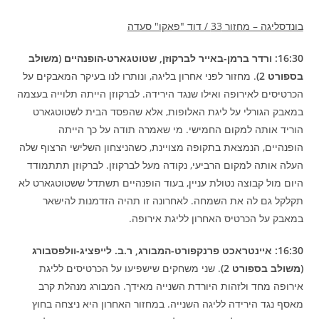
בונדסליגה – מחזור 33 / דוד "פאקו" סעדה
16:30: ורדר ברמן-באייר לברקוזן, שטוטגארט-הופנהיים (משולב
בספורט 2)
. מחזור לפני אחרון בליגה, ונותרו לנו בעיקר המאבקים על
הכרטיסים לאירופה ואילו שנגד הירידה. לברקוזן הייתה תלוייה בעצמה
במאבק הגורלי על ליגת האלופות, אלא שהפסד הבית לשטוטגארט
הוריד אותה למקום החמישי. מי שאמרה תודה על כך הייתה
הופנהיים, הנמצאת בתקופה מצויינת, כשהניצחון השלישי הרצוף שלה
העלה אותה למקום הרביעי, נקודה מעל לברקוזן. לברקוזן תתתמודד
היום מול קבוצה נטולת עניין, בעוד הופנהיים תשתדל ששטוטגארט לא
תקלקל גם לה את השמחה. לאחרונה זו תהיה הזדמנות להישאר
במאבק על הכרטיס האחרון לליגת אירופה.
16:30: איינטראכט פרנקפורט-המבורג, ר.ב. לייפציג-וולפסבורג
(משולב בספורט 2)
. שני משחקים שישפיעו על הכרטיסים לליגת
אירופה מחד ולזהות היורדת השנייה מאידך. המבורג מנהלת קרב
מאסף נגד הירידה לליגה השנייה. במחזור האחרון היא ניצחה בחוץ