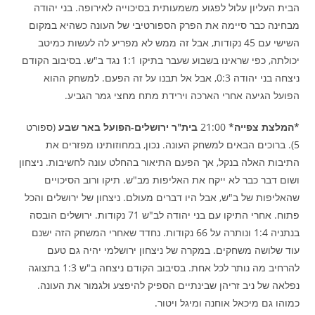
הבית העליון עלול לפגוע משמעותית בסיכוייה לאירופה. בני יהודה
מבחינה כבר סיימה את הפרק הספורטיבי של העונה כשהיא במקום
השישי עם 45 נקודות, אבל זה ממש לא מפריע לה לעשות כמיטב
יכולתה, כפי שראינו בשבוע שעבר בתיקו 1:1 נגד ב"ש. בסיבוב הקודם
ניצחה בני יהודה 0:3, אבל אל תבנו על זה הפעם. למשחק ההוא
הפועל הגיעה אחרי הארכה וירידת מתח מחצי גמר הגביע.
*המלצת צפייה*
21:00
בית"ר ירושלים-הפועל באר שבע
(ספורט
5). ברוכים הבאים למשחק העונה. נכון, במחוזותינו מפזרים את
התיבות האלה בנקל, אך הפעם התיאור בהחלט עונה לחשיבות. ניצחון
ושום דבר כבר לא ייקח את האליפות מב"ש. תיקו ורוב הסיכויים
שהאליפות של ב"ש, אבל היו דברים מעולם. ניצחון של ירושלים והכל
פתוח. אחרי התיקו עם בני יהודה לב"ש 71 נקודות. ירושלים הובסה
בנתניה 1:4 ונותרה על 66 נקודות. נחדד שאחרי המשחק הזה ישנם
עוד שלושה משחקים. במקרה של ניצחון ירושלמי יהיה גם טעם
להרחיב מה נותר לכל אחת. בסיבוב הקודם ניצחה ב"ש 1:3 בתצוגה
נפלאה של ניב זריהן שבינתיים הספיק להיפצע ולגמור את העונה.
כמוהו גם מיכאל אוחנה ומיגל ויטור.