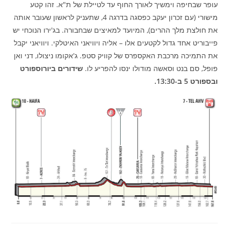
עופר שבחיפה וימשיך לאורך החוף עד לטיילת של ת"א. זהו קטע
מישורי (עם זכרון יעקב כפסגה בדרגה 4, שתעניק לראשון שעובר אותה
את חולצת מלך ההרים), המיועד למאיצים שבחבורה. בג'ירו הנוכחי יש
פייבוריט אחד גדול לקטעים אלו – אליה ויוויאני האיטלקי. ויוויאני יקבל
את התמיכה מרכבת האקספרס של קוויק סטפ. ג'אקומו ניצולו, דני ואן
פופל, סם בנט וסאשה מודולו ינסו להפריע לו.
שידורים ביורוספורט
ובספורט 5 ב-13:30.