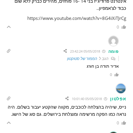
אינטרנט פרודיג'יז בני 14 -16 פוחזים, מהירים כברק ללא שום
כבוד לצ'אמפיון..
https://www.youtube.com/watch?v=8G4iXiTJrCg
0
פומה
05/05/2018 23:42:24
הגב ל
הממזר של סטוקטון
אדיר תודה בן חורג
0
אפלטון
05/05/2018 10:01:40
נייס, שיהיה בהצלחה לכוכבים, מקווה שהקטע יעבור בשלום. היה
נראה כמו הפקה מרשימה ומוצלחת בירושלים. גם סוג של הישג.
0