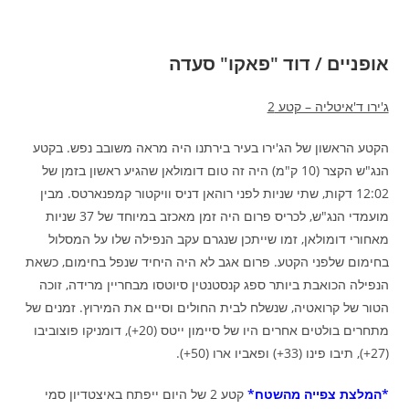
אופניים / דוד "פאקו" סעדה
ג'ירו ד'איטליה – קטע 2
הקטע הראשון של הג'ירו בעיר בירתנו היה מראה משובב נפש. בקטע
הנג"ש הקצר (10 ק"מ) היה זה טום דומולאן שהגיע ראשון בזמן של
12:02 דקות, שתי שניות לפני רוהאן דניס וויקטור קמפנארטס. מבין
מועמדי הנג"ש, לכריס פרום היה זמן מאכזב במיוחד של 37 שניות
מאחורי דומולאן, זמו שייתכן שנגרם עקב הנפילה שלו על המסלול
בחימום שלפני הקטע. פרום אגב לא היה היחיד שנפל בחימום, כשאת
הנפילה הכואבת ביותר ספג קנסטנטין סיוטסו מבחריין מרידה, זוכה
הטור של קרואטיה, שנשלח לבית החולים וסיים את המירוץ. זמנים של
מתחרים בולטים אחרים היו של סיימון ייטס (20+), דומניקו פוצוביבו
(27+), תיבו פינו (33+) ופאביו ארו (50+).
*המלצת צפייה מהשטח*
קטע 2 של היום ייפתח באיצטדיון סמי