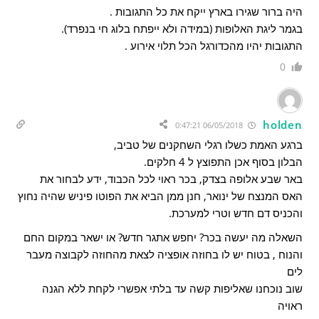
היה ברור שגירו בארץ ייקח את כל התגובות .
בגמר ליגת האלופות (במידה ולא ייפתח בלוג חי בנפרד).
התגובות יהיו מהכדורגל הכל תלוי אירוע .
0
holden
06/05/2018 0:47:21
ברגע האמת כשלו רגלי השחקנים של טביב,
הבלון בסוף אכן התפוצץ ל 4 חלקים.
באר שבע אלופה בצדק, בכר ראוי לכל הכבוד, ידע לבחור את
האס המנצח של ינואר, חנן ממן הביא את הפוטו פיניש שהיה נחוץ
והכניס דם חדש וטרי למערכת.
השאלה מה יעשה בכר? יחפש אתגר חדש? או ישאר במקום החם
והנוח , בטוח יש לו בחוזה אופציה לצאת מהחוזה לקבוצה מעבר
לים
שוב נוכחנו שאליפות קשה עד בלתי אפשרי לקחת ללא הגנה
ראויה