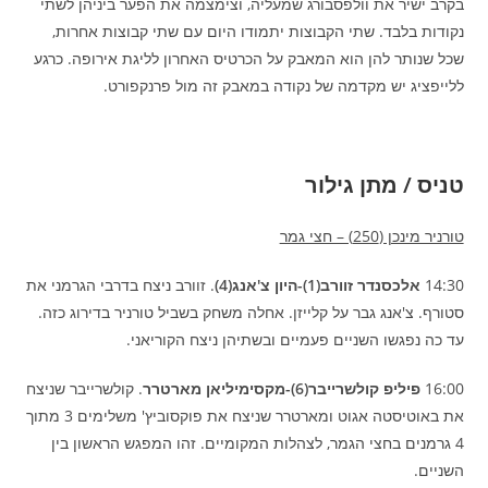
בקרב ישיר את וולפסבורג שמעליה, וצימצמה את הפער ביניהן לשתי
נקודות בלבד. שתי הקבוצות יתמודו היום עם שתי קבוצות אחרות,
שכל שנותר להן הוא המאבק על הכרטיס האחרון לליגת אירופה. כרגע
ללייפציג יש מקדמה של נקודה במאבק זה מול פרנקפורט.
טניס / מתן גילור
טורניר מינכן (250) – חצי גמר
14:30
אלכסנדר זוורב(1)-היון צ'אנג(4)
. זוורב ניצח בדרבי הגרמני את
סטורף. צ'אנג גבר על קלייזן. אחלה משחק בשביל טורניר בדירוג כזה.
עד כה נפגשו השניים פעמיים ובשתיהן ניצח הקוריאני.
16:00
פיליפ קולשרייבר(6)-מקסימיליאן מארטרר
. קולשרייבר שניצח
את באוטיסטה אגוט ומארטרר שניצח את פוקסוביץ' משלימים 3 מתוך
4 גרמנים בחצי הגמר, לצהלות המקומיים. זהו המפגש הראשון בין
השניים.