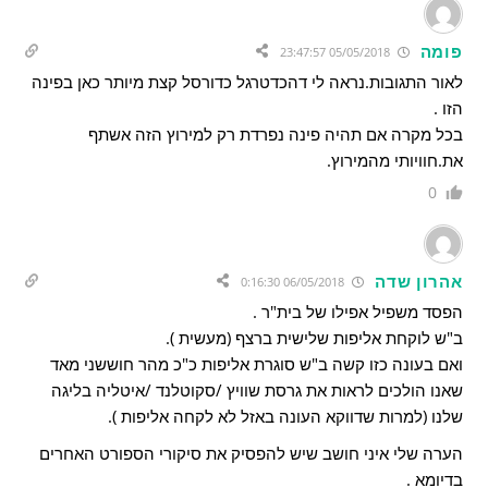
פומה
05/05/2018 23:47:57
לאור התגובות.נראה לי דהכדטרגל כדורסל קצת מיותר כאן בפינה
הזו .
בכל מקרה אם תהיה פינה נפרדת רק למירוץ הזה אשתף
את.חוויותי מהמירוץ.
0
אהרון שדה
06/05/2018 0:16:30
הפסד משפיל אפילו של בית"ר .
ב"ש לוקחת אליפות שלישית ברצף (מעשית ).
ואם בעונה כזו קשה ב"ש סוגרת אליפות כ"כ מהר חוששני מאד
שאנו הולכים לראות את גרסת שוויץ /סקוטלנד /איטליה בליגה
שלנו (למרות שדווקא העונה באזל לא לקחה אליפות ).
הערה שלי איני חושב שיש להפסיק את סיקורי הספורט האחרים
בדיומא .