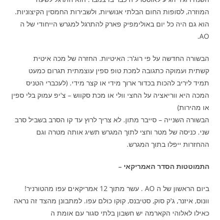
המוזרה, לסופות החום הבלתי אנושיות, ולשבירות החמסין הקיצוניות.
הוא גם היה כל יום באולימפיק פארק להתרגל למגרש הייחודי של ה
AO.
הבשורה החדשה על פי רוג'ר: האיטיות. החזרה של מכה איטית
קשתית ועמוקה כתגובה למכת טופ ספין עוצמתית תגרום כמעט
תמיד ליריב להכות בכדור ארוך מידי או קצר מידי. (לעכברי הטניס
המכה היא ווריאציה על החצי וולי או מכת סקווש – צ'יפ עמוק בלי ספין
או מהירות)
הבשורה השנייה – סייבר מתון. לא צריך לרוץ עד קו הסרב בשביל סרב
שני. כניסה של מטר וחצי לתוך המגרש תשיג אותה מטרה וגם
ההחזרות ייפלו בתוך המגרש.
התמוטטות הסדר האמריקאי –
ביום הראשון של ה AO . עשר מתוך 12 אמריקאים עפו מהטורניר!
וונוס, איזנר, ג'ק סוק, סטיבנס, קוקו כולם עפו. למתבונן מהצד זה נראה
כאילו לאלוהי הקארמה יש חשבון בלתי סגור עם אומת ה