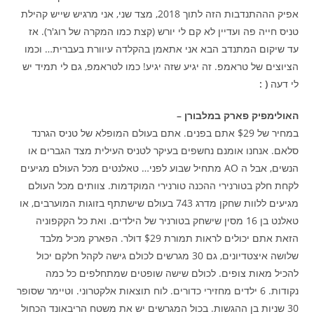
אפיק הההתנדבות הזה לתוך 2018, מצד שני, אני מרגיש שייש קהילת
טניס חייה פה ועדיין לא קם לי יורש (קצת כמו המקרה של רוג'ר). אז
עד שיקום המתנדב הבא אני אתאמן בהקלדה עיוורת בעברית… וכמו
הציוצים של טראמפ. זה יגיע שזה יגיע! כמו לטראמפ, גם לי תמיד יש
לי דעה
( :
האולימפיק פארק במלבורן –
במחיר של $29 אתם בפנים. אתם בעולם המופלא של טניס הגרנד
סלאם. אנחנו אומנם נחשפים בעיקר לטניס העילית מצד הגברים או
הנשים, אבל ה AO מתחיל שבוע לפני… טאלנטים מכל העולם מגיעים
לקחת חלק בטורנירי ההכנה טורנירי המוקדמות. צוותים מכל העולם
מגיעים ללוות שחקן מדרג 743 בעולם שישתתף בזוגות המוערבים, או
טאלנט בן 16 מסין שישחק בטורניר של הילדים. ואת כל הקקפוניה
הזאת אתם יכולים לראות תמורת $29 דולר. הפארק מכיל מלבד
שלושה איצטדיונים, גם 30 מגרשים לכולם גישה לקהל חלקם יכול
להכיל מאות צופים. לכולם שישה שופטים שמתחלפים כל כמה
נקודות. 6 ילדים מחזירי כדורים. לוח תוצאות אלקטרוני. וטיימר שסופר
30 שניות בן ההגשות. בכול המגרשים יש את משטח הריבאונד הכחול