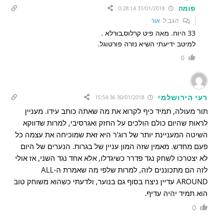
פומה
31/01/2018 0:28:14
הגב ל
אור
33 היוח. מאה פיט קרלוס,בורלא .
למיטב ידיעתי השיא נזרה פורטוגל.
0
רעי הירושלמי
30/01/2018 15:54:36
תור מעולה, תמיד כיף לקרוא את מה שאתה כותב עידו. מעניין
לראות שהיום כולם הולכים על החזק ואגרסיבי, למרות שדווקא
השיטה המעניינת יותר של רוג'ר היא זאת שמוכיחה את עצמה כל
פעם מחדש. מאמין שזה המון עניין של בגרות. הנערים של היום
לא יצטרכו לשחק נגד פדרר כשיגדלו, אלא אחד נגד השני, אז אולי
לזה הם מתכוננים לזה, למרות שלפי מה שאמרת ה-ALL
AROUND עדיין ניצח בסוף גם בנוער, ולדעתי כשהוא משוחק טוב
הוא תמיד יהיה עדיף.
0