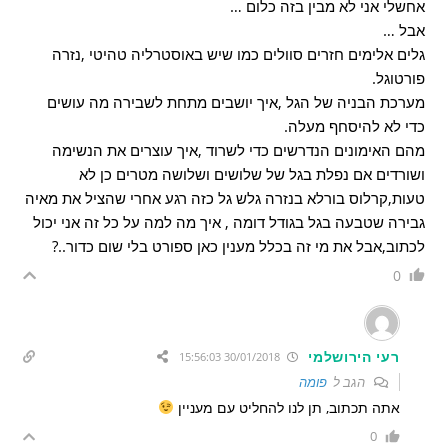
אחשלי אני לא מבין בזה כלום …
אבל …
גלים אלימים חזרים סוולים כמו שיש באוסטרליה טהיטי ,נזרה
פורטוגל.
מערכת הבניה של הגל ,איך יושבים מתחת לשבירה מה עושים
כדי לא להיסחף מעלה.
מהם האימונים הנדרשים כדי לשרוד ,איך עוצרים את הנשימה
ושורדים אם נפלת בגל של שלושים ושלושה מטרים כן לא
טעות,קרלוס בורלא בנזרה גלש גל כזה רגע אחרי שהציל את מאיה
גבירה שטבעה בגל בגודל דומה , איך מה למה על כל זה אני יכול
לכתוב,אבל את מי זה בכלל מענין כאן ספורט בלי שום כדור..?
0
רעי הירושלמי
30/01/2018 15:56:03
הגב ל
פומה
אתה תכתוב, תן לנו להחליט עם מעניין
0