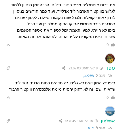
את דרום אוסטרליה מכיר היטב. ביליתי הרבה זמן בנסיון ללמוד
לגלוש בוויקטור הארבור ליד אדלייד. ועוד כמה חודשים בניסיון
לרדוף אחרי קואלות ולגדל שום בקנגורו איילנד, לקטוף ענבים
במרגרת ריבר ולחרוש את קו החוף ממלבורן ועד פרת'.
ביפו לא הייתי. למען האמת יכול לספור את מספר הפעמים
שהייתי ביפו המקורית על יד אחת, ולא אומר את זה בגאווה.
0
IDO
30/01/2018 23:09:03
הגב ל
אפלטון
ביפו יש המון דגים לא גלים. זה מדהים כמות הדגים הגדולים
שראיתי שם. זה לא רחוק יחסית מימת אלכסנדרה וויקטור הרבור
0
אפלטון
31/01/2018 0:31:45
הגב ל
IDO