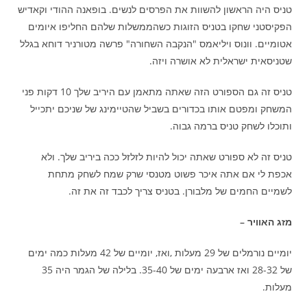
טניס היה הראשון להשוות את הפרסים לנשים. בופאנה ההודי וקאדיש
הפקיסטני שחקו בטניס הזוגות כשהממשלות שלהם החליפו איומים
אטומיים. וונוס ויליאמס "הנקבה השחורה" פרשה מטורניר דוחא בגלל
שטניסאית ישראלית לא אושרה ויזה.
טניס זה גם הספורט הזה שאתה מתאמן עם היריב שלך 10 דקות פני
המשחק ומפטם אותו בכדורים בשביל שהטיימינג של שניכם יתכייל
ותוכלו לשחק טניס ברמה גבוה.
טניס זה לא ספורט שאתה יכול להיות לזלזל ככה ביריב שלך. ולא
אכפת לי אם אתה איכר פשוט מטנסי שרק שמח לשחק מתחת
לשמיים החמים של מלבורן. בטניס צריך לכבד זה את זה.
מזג האוויר –
יומיים נורמלים של 29 מעלות ,ואז, יומיים של 42 מעלות כמה ימים
של 28-32 ואז ארבעה ימים של 35-40. בלילה של הגמר היה 35
מעלות.