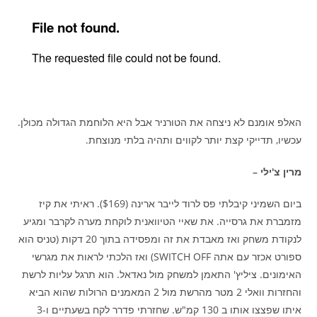
האלפ אומנם לא ניצחה את הטורניר אבל היא הלוחמת הגדולה מכולן.
עכשיו, תדייקי קצת יותר לקווים ותהיה בלתי מנוצחת.
מרין צ'ילי –
ביום השמיני קיבלתי פס לרוד לייבר ארינה ($169). ראיתי את קיז
מזמברת את גרסייה. את שאיי הטיוואנית לוקחת מערה לקרבר ומגיע
לנקודת משחק ואז מאבדת את זה ומפסידה בתוך 20 דקות (טניס הוא
ספורט אכזר עם אתה SWITCH OFF) ואז הלכתי לראות את מגרשי
האימונים. ציליץ' התאמן למשחק מול נאדאל. הוא תרגל עליות לרשת
והחזרות וואלי 2 מטר מהרשת מול 2 המאמנים הרולות שהוא הביא
איתו שפצצו אותו ב 130 קמ"ש. שחזרתי פדרר לקח בשעתיים ו-3