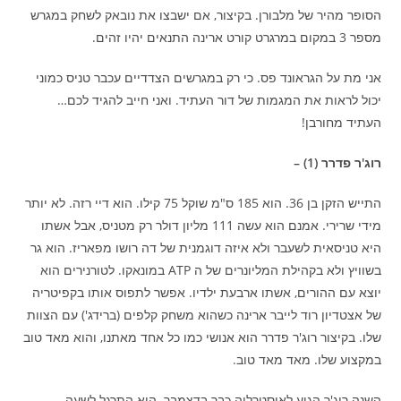
הסופר מהיר של מלבורן. בקיצור, אם ישבצו את נובאק לשחק במגרש
מספר 3 במקום במרגרט קורט ארינה התנאים יהיו זהים.
אני מת על הגראונד פס. כי רק במגרשים הצדדיים עכבר טניס כמוני
יכול לראות את המגמות של דור העתיד. ואני חייב להגיד לכם…
העתיד מחורבן!
רוג'ר פדרר (1) –
התייש הזקן בן 36. הוא 185 ס"מ שוקל 75 קילו. הוא דיי רזה. לא יותר
מידי שרירי. אמנם הוא עשה 111 מליון דולר רק מטניס, אבל אשתו
היא טניסאית לשעבר ולא איזה דוגמנית של דה רושו מפאריז. הוא גר
בשוויץ ולא בקהילת המליונרים של ה ATP במונאקו. לטורנירים הוא
יוצא עם ההורים, אשתו ארבעת ילדיו. אפשר לתפוס אותו בקפיטריה
של אצטדיון רוד לייבר ארינה כשהוא משחק קלפים (ברידג') עם הצוות
שלו. בקיצור רוג'ר פדרר הוא אנושי כמו כל אחד מאתנו, והוא מאד טוב
במקצוע שלו. מאד מאד טוב.
השנה רוג'ר הגיע לאוסטרליה כבר בדצמבר. הוא התרגל לשעה