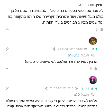
מצוין. תודה רבה.
לא זוכר ספורטאי בספורט כה פופולרי שמבחינת הישגים כל כך
בולט מעל השאר. ועוד שמרבית הקריירה שלו היתה בתקופה בה
עוד שניים מבין 5 הבולטים בעידן הפתוח.
0
IDO
30/01/2018 23:13:34
הגב ל
מתן גילור
אז בין : סארינה רוג'ר ופלפס, למי טיעונים כי טובים?
0
מתן גילור
31/01/2018 7:10:05
הגב ל
IDO
פלפס לא בדיון לדעתי. לזמן די קצר הוא היה האיש המהיר בעולם
למרחק כלשהו. כתבתי כבר לגבי סגנונות/משקלים/משוכות. קשה