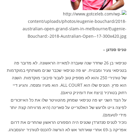
טניס סנדגן –
טניסאי בן 26 שחדר שנה שעברה למאייה הראשונה. לא מדובר פה
בטניסאי צעיר ומבטיח. יש פה טניסאי שכבר שנים משתתף במוקדמות
של טורנירי 250 והוא לא מספיק טוב לעבור סיבובי מוקדמות. השנה
הוא פרץ. הטניס שלו הוא ALL COURT. הוא מעיז ומנסה. והגיע דיי
רחוק בטורניר (ניצח את דומיניק טיאם).
על הצד השני יש פה טניסאי שמחק מהטוויטר שלו את כל האיזכורים
לפיצה גייט ולרעש של האלטרייט על סארינה (היא מרוויחה קצת יותר
מידי לטעמם).
נזכיר לטניס סנדגרדן שטניס היה הספורט הראשון שהחרים את דרום
אפריקה ב-69 אחרי שארתור אש לא הורשה להכנס לטורניר יוהנסבורג.