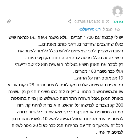
פומה
31/01/2018 0:27:03
הגב ל
רעי הירושלמי
יש לי קבוצה עם 1700 חברים …ולא משנה איפה…אז כנראה שיש
כאלו שחושבים שהדברים. דאני כותב מענינים….
העובדה שצריך לפני שמעיזים לגלוש בכלל ללמוד לעצור את
הנשימה זה בכלל מרטה עד כמה התחום מקצןעי היום .
רק לסבר את האוזן השיא בצלילה חופשית הוא למיטב ידיעתי
אולי כבר נשבר 180 מטרים .
19 אטמוספירות על החזה…
זמן עצירת הנשימה אלכס מקטלוניה למיטב זכרוני 23 דקות ארבע
שניות,משתמשים בהמון טריקים לזה כמו נשימת חמצן נקי ,ושינה
באוהל חמצן ,אבל השורה התחתונה כששלוש טון מייח בתוספת
300 קג נשברים למישהו על הראש. הוא צרית להיות קר. רוח
במידה מטורפת או מטןרף הכי קר שאפשר כדי לשרוד בנזרה
למיטב ידיעתי מהירות הסוול מגיעה למעל 10. לשניה והזרם סך
הכל זה שנמשך ביחד עם מהירות הגל כבר כפול 20 מטר לשניה
למיטב ידיעתי .