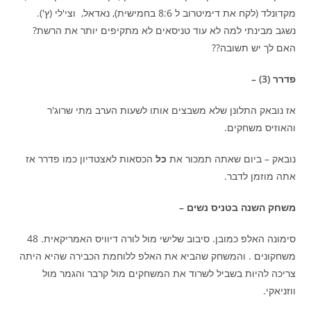
מקדונלד (לקח את דימיטרוב ל 8:6 בחמישית), נאדאל, וצי'לי (ץ').
נשגב מבינתי למה לא עוד טניסאים לא מתקיפים יותר את הרשת?
האם לך יש תשובה??
פדרר (3) –
אז נובאק התלונן שלא משבצים אותו לשעות הערב מתי שרוג'ר
והאוזיס משחקים.
נובאק – ביום שאתה תמכור את
כל
הכסאות לאצטדיון כמו פדרר אז
אתה מוזמן לדבר.
משחק השנה בטניס נשים –
סימונה האלפ כמובן. סיבוב שלישי מול לורה דיוויס האמריקאית. 48
משחקונים . והמשחק שהביא את האלפ ללוחמת הכבירה שהיא היתה
צריכה להיות בשביל לשרוד את המשחקים מול קרבר והגמר מול
ווזניאקי.