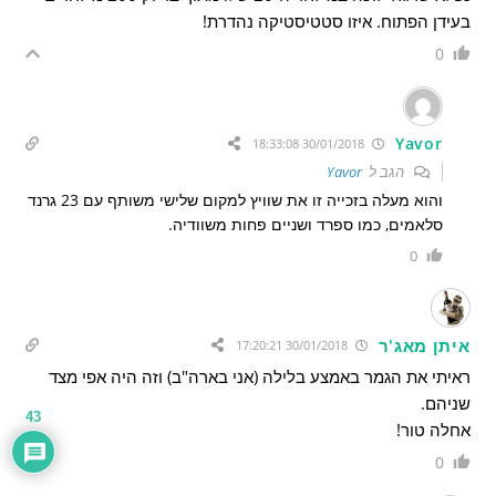
בעידן הפתוח. איזו סטטיסטיקה נהדרת!
0
Yavor
30/01/2018 18:33:08
הגב ל
Yavor
והוא מעלה בזכייה זו את שוויץ למקום שלישי משותף עם 23 גרנד
סלאמים, כמו ספרד ושניים פחות משוודיה.
0
איתן מאג'ר
30/01/2018 17:20:21
ראיתי את הגמר באמצע בלילה (אני בארה"ב) וזה היה אפי מצד
שניהם.
43
אחלה טור!
0