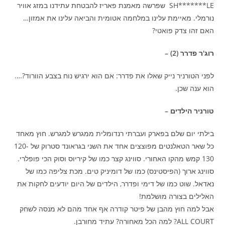
SH*******LE שפרשה מאמנת פאריז להבטחת עתידנו במזג אוויר
נורמלי. מאיימת עלינו במלחמה אטומית והביאה עלינו את אמזון…
האם זהו צדק פואטי?
רוג'ר פדרר (2) –
לפני הטורניר נייק שאלו את פדרר: אם הוא ירגיש נוח בצבע הוורוד?….
הוא ענה שכן.
טורניר הילדים –
בילתי יום שלם בפארק ועברתי רנדומלית ממגרש למגרש. חוץ מאחד
כל שאר הטאלנטים מפוצצים אחד את השני בגראונד סטרוק של 120-
130 קמש מהקו האחורי. סווינג קצר כמו של קיריוס וסוק הכי פופלרי.
סווינג ארוך (הפיסטינס) כמו של דומיניק טים. מכת צליפה כמו של
נאדאל. שוט כמו של דימי ופדרר, הילדים של היום יודעים לחקות את
האלילים בצורה מושלמת!
אבל למה חוץ מהבן של פיטר קודרה אף אחד מהם לא מנסה לשחק
ALL COURT? למה הכל מאחורה? עתיד מחורבן.