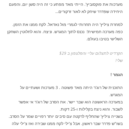
מערכות את פוקסוביץ'. הייתי מאד מפתע כי זה היה סשן יום, והפעם
היחידה שפדרר שיחק לא לאור זרקורים…
למחרת ציליץ' היה תחרותי לגמרי מול נאדאל. לקח ממנו את הזמן.
כפה מערכה חמישית! נכנס לתוך המגרש. וניצח. והוא לחלוטין השחקן
השלישי בטיבו בעולם.
הקרדיט לתצלום עליי והפלצפון ב $29
שלי!
הגמר !
התוכנית של רוג'ר היתה מאד פשוטה . 3 מערכות ושעתיים על
המגרש.
במערכה הראשונה הוא שבר יישר. את הסרב של רוג'ר אי אפשר
לשבור. והוא ניצח בקלילות ו-25 דקות.
בשנייה ציליץ' שהחליף לרקטה עם סיבים יותר רפויים שמר על הסרב.
בשו"ש פדרר שבר ראשון. אבל צ'ילי לקח ממנו שבירה ואז צ'ילי עלה