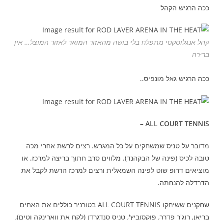
ככה הרגיש הקהל
קהל אנגלוסקסי מתפלח בלי בושה מהאזור המואר לאזור המוצל… אין
ברירה
ככה הרגיש גאל מונפיס..
ALL COURT TENNIS –
מדובר על טניס שמשחקים על כל המגרש. רצים לרשת אחרי מכה
טובה לכיס (פינה של הבקהנד). מלווים סרב חתוך בריצה למרכז. או
מוציאים דרופ שוט לפינה השמאלית ורצים למרכז הרשת לקבל את
הדרדלה להנחתה.
שחקנים ששיחקו ALL COURT TENNIS בטורניר כוללים את האחים
בריאן, רוג'ר פדרר, פוקסוביץ', טניס סנדגרדן (לקח את ווארינקה וטים),