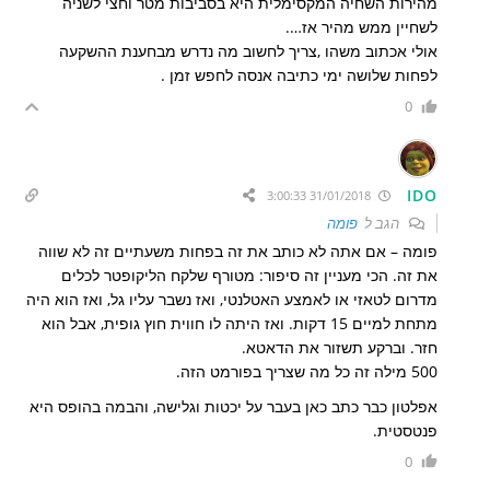
מהירות השחיה המקסימלית היא בסביבות מטר וחצי לשניה
לשחיין ממש מהיר אז….
אולי אכתוב משהו ,צריך לחשוב מה נדרש מבחענת ההשקעה
לפחות שלושה ימי כתיבה אנסה לחפש זמן .
0
IDO
31/01/2018 3:00:33
הגב ל
פומה
פומה – אם אתה לא כותב את זה בפחות משעתיים זה לא שווה
את זה. הכי מעניין זה סיפור: מטורף שלקח הליקופטר לכלים
מדרום לטאזי או לאמצע האטלנטי, ואז נשבר עליו גל, ואז הוא היה
מתחת למיים 15 דקות. ואז היתה לו חווית חוץ גופית, אבל הוא
חזר. וברקע תשזור את הדאטא.
500 מילה זה כל מה שצריך בפורמט הזה.
אפלטון כבר כתב כאן בעבר על יכטות וגלישה, והבמה בהופס היא
פנטסטית.
0