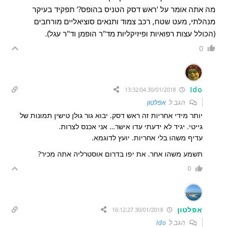
מה אתה אומר על 'ראש דסק הטניס בהופס?' תפקיד בעיקר
מנהלתי, מעט שטח, רכב צמוד ותנאים סוציאליים מורחבים
(הכולל עצות רפואיות ופיזיקליות מד"ר הופמן וד"ר עגל).
0
Ido
30/01/2018 13:32:04
הגב ל
אפלטון
יותר מידי אחריות זה ראש דסק. יבוא גור גולן טישין תמונות של
גייטי. יגיד לא ידעתי עדו אישר… אני אכנס לצרות.
עדיף משהו בלי אחריות. יועץ לדוגמא.
תשמע משהו אחר. את יפו בדרום אוסטרליה אתה מכיר?
0
אפלטון
30/01/2018 16:12:27
הגב ל
Ido