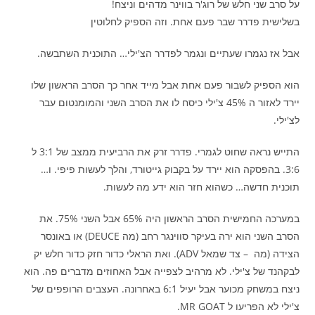
על סרב שני חלש של רוג'ר בווינר מדהים וניצח!
בשלישית פדרר שבר פעם אחת. וזה הספיק לחלוטין
אבל אז נגמרו שעתיים ונגמר לפדרר הצ'ילי… התוכנית השתבשה.
הוא הספיק לשבור פעם אחת אבל מייד אחר כך הסרב הראשון שלו
יירד לאזור ה 45% צ'ילי כיסח לו את הסרב השני והמומנטום עבר
לצ'ילי.
התייש נראה שחוט לגמרי. פדרר זרק את הרביעית ממצב של 3:1 ל
3:6. בהפסקה הוא יירד על בקבוק גייטורד, והלך לעשות פיפי. ו…
תוכנית חדשה… כשהוא חזר הוא ידע מה לעשות.
במערכה החמישית הסרב הראשון היה 65% אבל השני 75%. את
הסרב השני הוא ירה בעיקר סווינגר רחב (מה DEUCE) או באונסר
הצידה (מה – צד שמאל ADV). ואת הראלי כדור חזק כדור חלש יק
לבקהנד של צ'ילי. לא מרהיב לצפייה אבל האחוזים מדברים פה. הוא
ניצח במשחק מכוער אבל יעיל 6:1 באחרונה. העצבים הרופפים של
צ'ילי לא הפריעו ל MR GOAT.