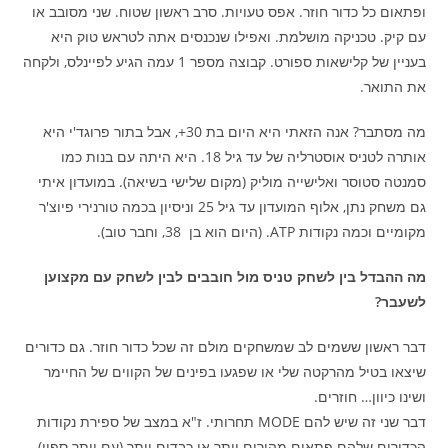
ופתאום כל כדור חוזר. אפס טעויות. סרב ראשון שטוח. שני מסובב או
עם קיק. טכניקה מושלמת. ואפילו שנכנסים אתה לטראש טוק היא
בעניין של קלישאות ספורט. קבוצה מספר 1 עמה הגיע לפיינלס, ולקחה
את התואר.
מה מסתבר? אנה הזאתי היא היום בת 30+, אבל בתור פרוגד'י היא
אותרה לטניס אוסטרליה של עד גיל 18. היא היתה עם בנות כמו
סמנטה סטוסר ואלישייה מוליק (מקום שלישי בשיאה). במועדון איתי
גם משחק נתן, אלוף המועדון עד גיל 25 וניסיון בכמה טורנירי פיוצ'ר
מקומיים וכמה נקודות ATP. (היום הוא בן 38, וחבר טוב).
מה ההבדל בין לשחק טניס מול חובבים לבין לשחק עם מקצוען
לשעבר?
דבר ראשון ששמים לב שמשחקים מולם זה שכל כדור חוזר. גם כדורים
שיצאו בטיל מהרקטה שלי או שפגעו בפינים של הקווים של החיימר
ושינו כיוון… חוזרים.
דבר שני זה שיש להם MODE תחרותי. ז"א במצב של ספירת נקודות
הכדורים שלהם פתאום מהירים יותר או כבדים יותר (עם יותר ספין),