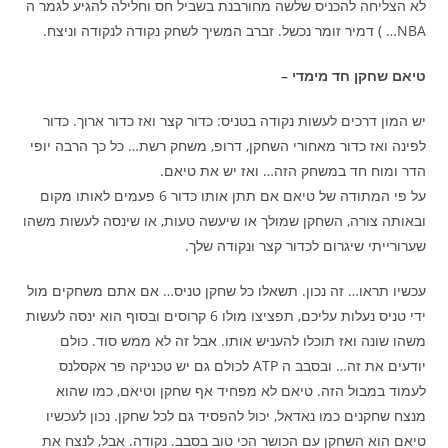
לא הצליחה להכניס שלשה מחורבנת בשביל חס וחלילה להגיע לגמר ה
NBA… ) דמיר זומר נכשל. זברב המשיך לשחק נקודה לנקודה וניצח.
טיאם שחקן חד מימדי –
יש המון דרכים לעשות נקודה בטניס: כדור קצר ואז כדור ארוך. כדור
לפינה ואז כדור מאחורי השחקן, דרופ, משחק רשת… כל כך הרבה יופי
הדר ומוח חד במשחק הזה… ואז יש את טיאם.
על פי המתודה של טיאם אם תתן אותו כדור 6 פעמים לאותו מקום
ובאותה צורה, השחקן שמולך או שיעשה טעות, או שינסה לעשות משהו
שערורייתי שיגרום לכדור קצר ונקודה שלך.
עכשיו תראו… זה נכון. תשאלו כל שחקן טניס… אם אתם משחקים מול
ידי טניס נעלות עליכם, תפציצו מולו 6 קרוסים ובסוף הוא ינסה לעשות
משהו שונה ואז תוכלו להעניש אותו. אבל זה לא ממש סוד. כולם
יודעים את זה… ובסבב ה ATP לכולם גם יש טכניקה פר אקסלנס
לעמוד במבול הזה. טיאם לא מפחיד אף שחקן וטיאם, כמו שהוא
מנצח שחקנים כמו נאדאל, יכול להפסיד גם לכל שחקן. נכון לעכשיו
טיאם הוא השחקן עם הכושר הכי טוב בסבב. נקודה. אבל, לנצח את