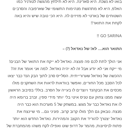
בואו לא נשכח. היא סארינה. היא לא תילחץ מהגשה לטורניר כמו
האלפ, היא לא מתרגשת מנהימות התשומי של שארפובה והסרבים
השטוחים של בארטי לא מזיזים לה. היא הכי טובה שיש והיא באה
לקחת את התואר!!
GO SARINA !!
התואר הוא…. לא! של נאדאל (?) –
אני הולך לתת לכם פה פצצה. נאדאל לא ייקח את התואר של הבנים!
מי ייקח אני לא יודע אבל זה לא יהיה נאדאל. למה אני אומר את זה?
ההכשה של נאדאל שערורייתית. הסלייס סרב לתוך הבק הנד כבר יצאו
לכל הסבב מכל החורים, ואפשר בוודאות לראות את השחקנים מולו
מכסים את הבקהנד ויוצרים לו בעייה על הסרב. בוללי בסיבוב הראשון
עשה ממנו צחוק עם טניס איטי בלי יותר מידי ספין. זברב ברומא היה
לו את נאדאל כבר על מגש. במשחק של 5 מערכות הוא כבר היה
מנצח. נובאק גם הלך מולו קרוב קרוב. פוניני גם… מי שיינצח את
נאדאל יצטרך להוריד את הקצב והמהירות. נאדאל החדש הוא יותר
פתוח לניסיונות, מהמר על דרופ שוט ואפילו לקח משהו מהמחברת של