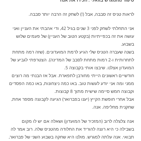
לראות טניס זה סבבה, אבל (!) לשחק זה הרבה יותר סבבה.
אני התחלתי לשחק לפני 3 שנים בגיל 42, ודי אהבתי את העניין ואני
עושה את זה בכפייתיות (בקטע הטוב של העניין) של פעמים שלוש
בשבוע.
בשנה שעברה הטניס שלי הגיע לרמת המועדונים. (שזה רמה מתחת
לתחרותית ו-2 רמות מתחת לסבב של המדינה). הצטרפתי לגביע של
המועדון אצלנו. שיבצו אותי בקבוצה 5.
חודשיים ראשונים הייתי מחורבן לתפארת. אבל אז הבנתי מה רוצים
ממני ומה אני יודע לעשות טוב. באו כמה ניצחונות, באו כמה הפסדים
וקבוצה חמש סיימה שישית מתוך 8 קבוצות.
אבל אחרי חופשת הקייץ (יענו בפברואר) הגיעה לקבוצה מספר אחת,
שחקנית מחליפה. אנה.
אנה צלצלה לרוב (המזכיר של המועדון) ושאלה אם יש לו מקום
בשבילה כי היא רוצה להוריד את החלודה מהטניס שלה. רוב אמר לה
תבואי. אנה עלתה למגרש. מולנו היא שחקה בשבוע השני של פברואר,