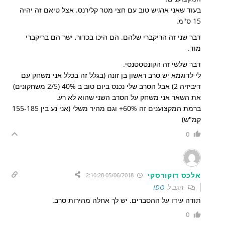
בעוד שאני ארגיש טוב עם חצי מטר קלירנס. אצל טיאם זה יהיה
15 ס"מ.
דבר שני זה הריקברי שלהם. הם היכו בכדור, ישר הם בריקברי
מוד.
דבר שלשי זה הקונטסטנסי.
לי לדוגמא יש סרב ראשון בן זונה (בגלל זה בכלל אני משחק עם
דיביזיה 2) אבל הסרב שלי נכנס ביום טוב ב 40% (2/5 משחקונים)
את השאר אני משחק על הסרב השני שהוא לא רע.
ברמת המקצוענים זה 60%+ וגם מהיר משלי (אני נע בין 155-185
קמ"ש)
0
אלכס דוקורסקי
05/06/2018 2:10:28
הגב ל
IDO
תודה עידו על ההסברים. יש לך אחלה מהירות סרב.
0