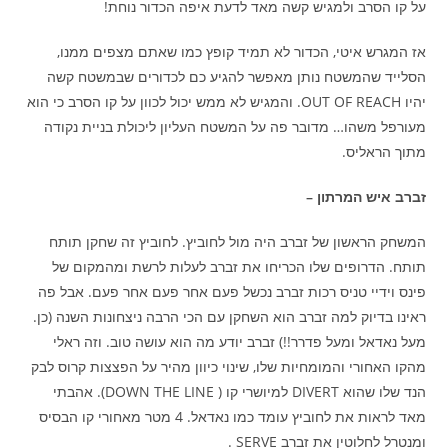
על קו הסרב ולמגיש קשה מאד לדעת איפה הכדור נוחת!
אז המגרש איטי, הכדור לא תמיד קופץ כמו שאתם מצפים ממנו,
הסלייד שהמשטח נותן מאפשר להגיע כם לכדורים שבמשטח קשה
יהיו OUT OF REACH. והמגיש לא ממש יכול לכוון על קו הסרב כי הוא
מעורפל משהו… מדובר פה על המשטח העליון ליכולת בניית נקודה
מתוך הראליס.
זברב איש המרתון –
המשחק הראשון של זברב היה מול לחוביץ. לחוביץ זה שחקן תותח
תותח. הדרופים שלו הכריחו את זברב לעלות לרשת ומהמקום של
פינס וידיי טניס רכות זברב נכשל פעם אחר פעם אחר פעם. אבל פה
ראינו בדיוק למה זברב הוא השחקן עם הכי הרבה ניצחונות השנה (כן.
מעל נאדאל ומעל פדרר!!) זברב יודע מה הוא עושה טוב. וזה ראלי
מהקו האחורי והמומחיות שלו, שינוי כיוון מהיר על הפצצות קרוס לבק
הנד שלו שהוא DIVERT למיושרי קו ( DOWN THE LINE). אהבתי
מאד לראות את לחוביץ עומד כמו נאדאל. 4 מטר מאחורי קו הבסיס
ומנטרל לחלוטין את זברב SERVE .