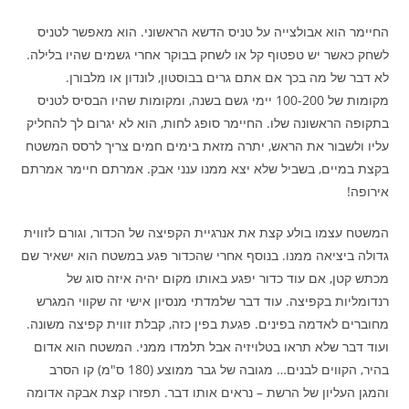
החיימר הוא אבולצייה על טניס הדשא הראשוני. הוא מאפשר לטניס
לשחק כאשר יש טפטוף קל או לשחק בבוקר אחרי גשמים שהיו בלילה.
לא דבר של מה בכך אם אתם גרים בבוסטון, לונדון או מלבורן.
מקומות של 100-200 יימי גשם בשנה, ומקומות שהיו הבסיס לטניס
בתקופה הראשונה שלו. החיימר סופג לחות, הוא לא יגרום לך להחליק
עליו ולשבור את הראש, יתרה מזאת בימים חמים צריך לרסס המשטח
בקצת במיים, בשביל שלא יצא ממנו ענני אבק. אמרתם חיימר אמרתם
אירופה!
המשטח עצמו בולע קצת את אנרגיית הקפיצה של הכדור, וגורם לזווית
גדולה ביציאה ממנו. בנוסף אחרי שהכדור פגע במשטח הוא ישאיר שם
מכתש קטן, אם עוד כדור יפגע באותו מקום יהיה איזה סוג של
רנדומליות בקפיצה. עוד דבר שלמדתי מנסיון אישי זה שקווי המגרש
מחוברים לאדמה בפינים. פגעת בפין כזה, קבלת זווית קפיצה משונה.
ועוד דבר שלא תראו בטלויזיה אבל תלמדו ממני. המשטח הוא אדום
בהיר, הקווים לבנים… מגובה של גבר ממוצע (180 ס"מ) קו הסרב
והמגן העליון של הרשת – נראים אותו דבר. תפזרו קצת אבקה אדומה