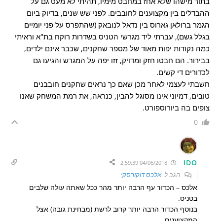
בתור מישהו שלא אחז במחבט מימיו, תהיתי לא מעט גם על
ההבדלים בין מקצוענים לחובבים. לפני שש שנים, בדיוק ביום
הגמר ברולאן גארוס בין נדאל לנובאק (שהתפרס על פני יומיים
בגלל גשם), עברתי ליד מגרשי הטניס בשדרות רוקח בת"א וראיתי
כמה נקודות יפות מאוד של מספר שחקנים, שכבר אינם ילדים,
בבירור. הם חבטו חזק ומדויק, זזו יפה על המגרש והגיעו גם
לכדורים די קשים.
חשבתי לעצמי לאחר מכן שאם כך נראים שחקנים חובבנים
טובים, דמיוני אינו מסוגל להבין, כנראה, את רמת המשחק שאנו
צופים בה ביורוספורט.
0
IDO
04/06/2018 2:59:39
הגב ל
אלכס דוקורסקי
אלכס – הכדור עף הרבה יותר מהר ככל שאתה עולה שלבים
בטניס.
בנוסף הכדור הרבה יותר קרוב לרשת (מבחינת גובה) אצל
המקצוענים.