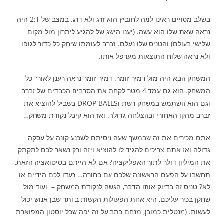
בשלב מסויים ראינו למה לחוביץ הוא זרג ולא דרג. במצב של 2:1 היה
נראה שאת שלו הוא עשה. (יענו הישג של להגיע ליתרון מול מקום
שלישי בעולם) והטניס שלו נעלם. זברב לעומתו שיחק כל כדור לגופו
ולא נראה שלוח התוצאות מערפל אותו.
המשחק הבא היה מול דמיר זומר. דמיר זומר נראה רענן לאורך כל
המשחק. הוא גם עמד 4 מטר לקחת את הסרבים הכבדים של זברב
וגם הוא השתמש במשחק רשת וDROP BALLS בשביל להוציא את
זברב מהקו האחורי ובהצלחה גדולה. ואז הוא קיבל נקודת משחק…
אתם מכירים את זה שבמשך שעה ניסיתם לשכנע קונה על עסקה
גדולה ואז אתם צריכים להגיד לו להוציא ויזה ורק נשאר לכם לתקתק
את המיליון דולר לתוך האפליקציה? אם לא הייתם בסיטואציה הזאת,
תחשבו על הפעם הראשונה שלכם עם בחורה… רעדו לכם הידיים או
לא? טניס זה בדיוק אותו הדבר, הגשה לנקודת המשחק – ועוד מול
שחקן בכיר עליכם, היא אחת הפעולות הקשות ביותר שבן אנוש יכול
לעשות. (מנטלית כמובן, מנחם כתב על זה יפה שכל יוסטון המפוארת