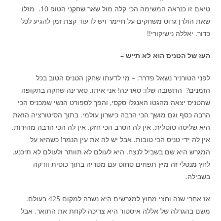
טיאם זו כנראה המשימה הכי קלה מול שאר שחקני הטופ 10. מזלו
שאת הולרן גרוס משחקים על חיימר ויש לו עוד קצת זמן להגיע לכל
כדור. יאללה נישיקורי!!
העז של הטניס הוא לא תייש –
לפני הטורניר נשאל פדרר: – מי לדעתו שחקן הטניס הטוב בכל
הזמנים? התשובה שלו: סארינה! אני איתו. סארינה שחקה בתקופה
שהטניס יצאה מהגטו האנגלו סקסי, והפך לספורט הנשי שמכניס הכי
הרבה כסף וגם מושך הכי הרבה כישרון עולמי. בתוך הסיטורציה הזאת
היא שליטה טוטלית. אין לה הסרב הכי חזק. אין לה הכי הרבה מהירות.
אין לה ידי טניס הכי טובות. אבל יש לה את עין הנמר! כשהיא על
המגרש היא שם בשביל לנצח. היא לעולם לא תוותר ולעולם לא תיכנע.
לחץ מנטלי זה מיץ תפוזים סחוט עם מטריה בתוך כוסית וודקה
בשבילה.
אז אחרי שנה וחצי מחוץ למגרשים היא נשרה למקום 425 בעולם.
משם בהגרלה של אללה איסטור היא צריכה לקחת את התואר. אבל