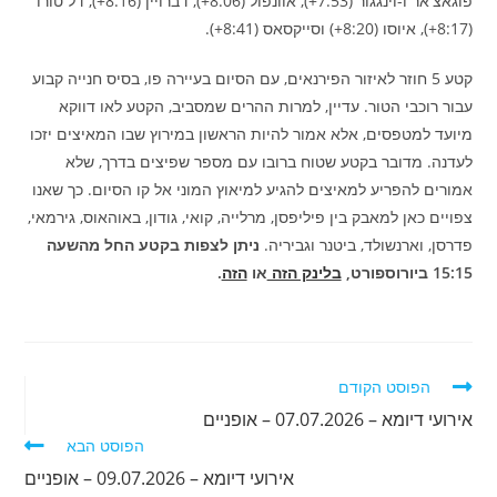
פוגאצ'אר ו-וינגגור (7:53+), אוונפול (8:06+), דברויין (8:16+), דל טורו
(8:17+), איוסו (8:20+) וסייקסאס (8:41+).
קטע 5 חוזר לאיזור הפירנאים, עם הסיום בעיירה פו, בסיס חנייה קבוע
עבור רוכבי הטור. עדיין, למרות ההרים שמסביב, הקטע לאו דווקא
מיועד למטפסים, אלא אמור להיות הראשון במירוץ שבו המאיצים יזכו
לעדנה. מדובר בקטע שטוח ברובו עם מספר שפיצים בדרך, שלא
אמורים להפריע למאיצים להגיע למיאוץ המוני אל קו הסיום. כך שאנו
צפויים כאן למאבק בין פיליפסן, מרלייה, קואי, גודון, באוהאוס, גירמאי,
פדרסן, וארנשולד, ביטנר וגביריה.
ניתן לצפות בקטע החל מהשעה
15:15 ביורוספורט,
בלינק הזה
או
הזה
.
לקרוא
הפוסט הקודם
מאמרים
אירועי דיומא – 07.07.2026 – אופניים
נוספים
הפוסט הבא
אירועי דיומא – 09.07.2026 – אופניים