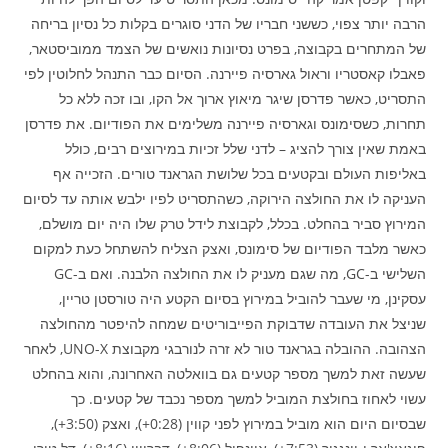
הרבה יותר צפוי, כששני חבריו של הדני סוגרים בקלות כל נסיון בריחה
של המתחרים בקבוצה, בפרט נסיונות נואשים של הצמד ממוביסטאר,
פאבלו קאסטריו וראול גארסיה פיירנה. הסיום כבר התנהל לחלוטין לפי
התסריט, כאשר פדרסן שיגר מיאוץ ארוך אל הקו, ובו זכה ללא כל
תחרות, כשסימונס וגארסיה פיירנה משלימים את הפודיום. את פדרסן
באמת שאין צורך להציג – לדני שלל זכיות במירוצים רבים, כולל
באליפות העולם ובקטעים בכל שלושת הגראנד טורים. הזכייה אף
העניקה לו את החולצה הירוקה, כשהתסריט לפיו ילבש אותה עד לסיום
המירוץ סביר בהחלט. בכלל, לקבוצת לידל טרק שלו היה יום מושלם,
כאשר מלבד הפודיום של סימונס, ואצק הצליח להשתחל כעת למקום
השלישי ב-GC, מה שגם מעניק לו את החולצה הלבנה. ואם ב-GC
עסקינן, מי שעבר להוביל במירוץ בסיום הקטע היה טורסטן טריין,
שניצל את העובדה שדבוקת הפייבוריטים שמחה להיפטר מהחולצה
הצהובה. ההובלה בגראנד טור לא זרה לנורבגי מקבוצת UNO-X, לאחר
שעשה זאת למשך מספר קטעים גם בוואלטה האחרונה, והוא בהחלט
עשוי לאחוז בחולצת המוביל למשך מספר נכבד של קטעים. כך
שבסיום היום הוא מוביל במירוץ לפני קווין (0:28+), ואצק (3:50+),