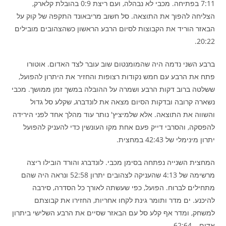
7:11 בפתיחה. מכבי לא נבהלה, ועם ריצת 0:9 בהובלת קלארק,
הצליחה להפוך את התוצאה. סל חשוב מריבאונד התקפה של קוק על
הבאזר הוריד את הקבוצות לסיום הרבע הראשון כשהצהובים מובילים
20:22.
ברבע השני נדמה היה שהמומנטום שוב עובר לצד האדום. אוטורו
פתח את הרבע עם חמש נקודות רצופות והחזיר את היתרון להפועל,
ששלטה ברוב דקות הרבע ושמרה על ההובלה במשך זמן ממושך. מכבי
נשארה קרובה ובדקות הסיום מצאה את לונדברג, שקלע סל גדול
והשווה את התוצאה. אלא שלמיציץ' נותר עוד מהלך אחד לפני הירידה
להפסקה, והסרבי דייק פעם אחת מקו העונשין כדי להעניק להפועל
יתרון מינימלי של 42:43 במחצית.
המחצית השנייה נפתחה בסימן מכבי. לונדברג והורד הובילו ריצה
מרשימה של 4:13 שהעניקה לצהובים יתרון 52:58 ונראה היה שהם
מתחילים לברוח. הפועל, כפי שעשתה לאורך כל הסדרה, סירבה
להיכנע. ים מדר ותומר גינת לקחו אחריות, החזירו את קבוצתם
למשחק, ומדר אף קלע סל עם הבאזר שסיים את הרבע השלישי ביתרון
אדום – 62:64.