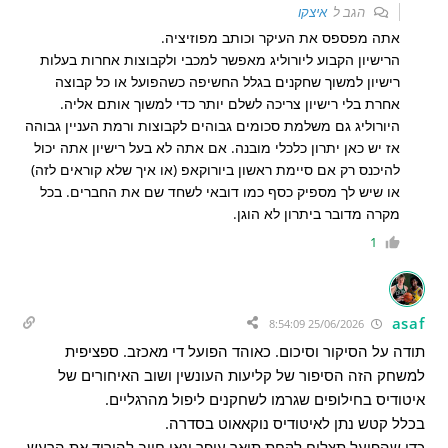
הגב ל
איצקו
אתה מפספס את העיקר וכותב מפוזיציה.
הרישיון הקבוע ליורוליג מאפשר למכבי ולקבוצות אחרות בעלות
רישיון למשוך שחקנים בגלל החשיפה כשהפועל או כל קבוצה
אחרת בלי רישיון צריכה לשלם יותר כדי למשוך אותם אליה.
היורוליג גם משלמת סכומים גבוהים לקבוצות ורמת העניין גבוהה
אז יש כאן יתרון כלכלי מובנה. אם אתה לא בעל רישיון אתה יכול
להיכנס רק אם סיימת ראשון ביורוקאפ (או איך שלא קוראים לזה)
או שיש לך מספיק כסף כמו דובאי לשחד שם את החברים. בכל
מקרה מדובר ביתרון לא הוגן.
1
asaf
25/06/2026 8:54:09
תודה על הסיקור וסיכום. כאוהד הפועל די מאכזב. ספציפית
למשחק הזה הסיפור של קליעות העונשין ושוב האיחורים של
איטודיס בחילופים שגרמו לשחקנים ליפול מהרגליים.
בכלל קטש נתן לאיטודיס נוקאאוט בסדרה.
כדי שהפועל תצליח לקחת תואר עופר ינאי חייב להוריד את הרעש