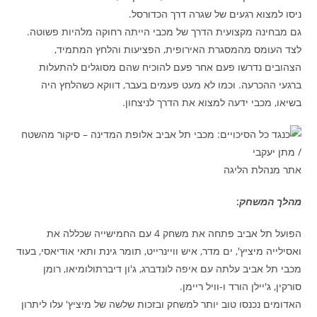
ניסו למצוא רגעים של שגרה דרך הכדורסל.
גם מבחינה מקצועית הדרך של מכבי הייתה רחוקה מלהיות פשוטה.
לצד העומס מהמסגרת האירופית, הפציעות והלחץ המתמיד,
הצהובים נדרשו פעם אחר פעם להוכיח שהם מסוגלים להתעלות
ברגעי ההכרעה. וכמו לא מעט פעמים בעבר, דווקא כשהלחץ היה
בשיאו, מכבי ידעה למצוא את הדרך לניצחון.
אתר מנהלת הליגה
מהלך המשחק
:
הפועל תל אביב פתחה את משחק 4 עם החמישייה שכללה את
ואסילייה מיציץ', ים מדר, איש וויינרייט, תומר גינת ותאי אודיאסי, בעוד
מכבי תל אביב עלתה עם איפה לונדברג, ג'ון דיברתולומיאו, רומן
סורקין, ג'יילן הורד ו-וויל ריימן.
האדומים נכנסו טוב יותר למשחק ובזכות שלשה של מיציץ' עלו ליתרון