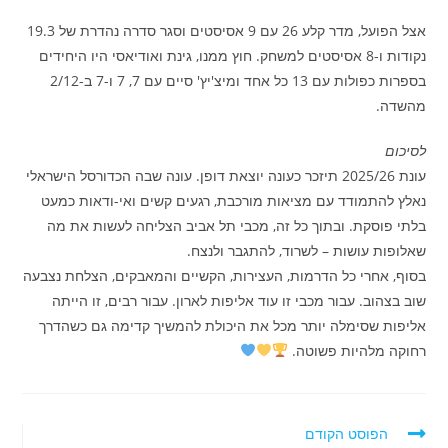
אצל הפועל, מדר קלע 26 עם 9 אסיסטים וסגר סדרה נהדרת של 19.3
נקודות ו-8 אסיסטים למשחק. חוץ ממנו, גינת ואודיאסי היו היחידים
בספרות כפולות עם 13 כל אחד ומיצ'יץ' סיים עם 7, 7 ו-7 ב-2/12
מהשדה.
לסיכום
עונת 2025/26 תיזכר כעונה יוצאת דופן. עונה שבה הכדורסל הישראלי
נאלץ להתמודד עם מציאות מורכבת, רגעים קשים ואי-ודאות כמעט
בלתי פוסקת. ובתוך כל זה, מכבי תל אביב הצליחה לעשות את מה
שאלופות עושות – לשרוד, להתגבר ולנצח.
בסוף, אחרי כל הדרמות, העצירות, הקשיים והמאבקים, הצלחת נצבעה
שוב בצהוב. עבור מכבי זו עוד אליפות לארון. עבור רבים, זו הייתה
אליפות שסימלה יותר מכל את היכולת להמשיך קדימה גם כשהדרך
רחוקה מלהיות פשוטה.
לקרוא
הפוסט הקודם