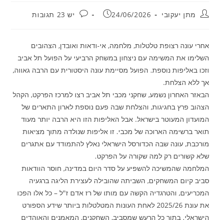
מחבר:
פורסם:
תגובות:
מתן יעקובי
24/06/2026
יש 23 תגובות
אחרי עונה רצופת טלטלות, מלחמה, אי-ודאות ואובדן, הצהובים
השלימו את המשימה עם ניצחון במשחק הרביעי על הפועל תל אביב
וזכו באליפות נוספת. הפועל מסיימת עונה היסטורית עם הרבה גאווה,
אך ללא הצלחת.
הבאזר האחרון נשמע, שחקני מכבי תל אביב רצו למרכז הפרקט, הקהל
הצהוב פרץ בחגיגות, והצלחת שבה פעם נוספת לארון התארים של
המועדון המעוטר בישראל. אבל האליפות הזו היא הרבה יותר מעוד
תואר ברשימה הארוכה של מכבי. זו אליפות שנולדה מתוך מציאות
מורכבת, עונה שבה הכדורסל הישראלי נאלץ להתמודד עם אתגרים
שלא קשורים רק למה שקורה על הפרקט.
המלחמה שהמשיכה להשפיע על סדר היום במדינה, חוסר הוודאות
סביב קיום המשחקים, השביתה שהובילה לעצירת הליגה ברגעיה
המכריעים, והטרגדיה הקשה עם מותו של רז אדם ז"ל – כל אלו הפכו
את עונת 2025/26 לאחת העונות המטלטלות ביותר שידע הספורט
הישראלי. בתוך כל הרעש שמסביב, השחקנים, המאמנים והאוהדים