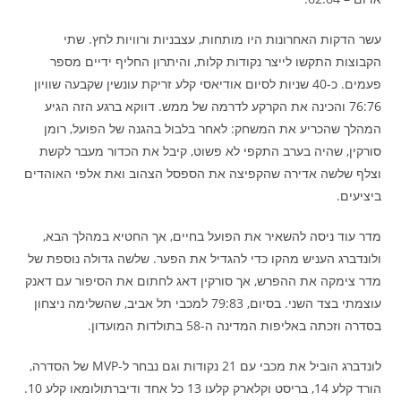
עשר הדקות האחרונות היו מותחות, עצבניות ורוויות לחץ. שתי
הקבוצות התקשו לייצר נקודות קלות, והיתרון החליף ידיים מספר
פעמים. כ-40 שניות לסיום אודיאסי קלע זריקת עונשין שקבעה שוויון
76:76 והכינה את הקרקע לדרמה של ממש. דווקא ברגע הזה הגיע
המהלך שהכריע את המשחק: לאחר בלבול בהגנה של הפועל, רומן
סורקין, שהיה בערב התקפי לא פשוט, קיבל את הכדור מעבר לקשת
וצלף שלשה אדירה שהקפיצה את הספסל הצהוב ואת אלפי האוהדים
ביציעים.
מדר עוד ניסה להשאיר את הפועל בחיים, אך החטיא במהלך הבא,
ולונדברג העניש מהקו כדי להגדיל את הפער. שלשה גדולה נוספת של
מדר צימקה את ההפרש, אך סורקין דאג לחתום את הסיפור עם דאנק
עוצמתי בצד השני. בסיום, 79:83 למכבי תל אביב, שהשלימה ניצחון
בסדרה וזכתה באליפות המדינה ה-58 בתולדות המועדון.
לונדברג הוביל את מכבי עם 21 נקודות וגם נבחר ל-MVP של הסדרה,
הורד קלע 14, בריסט וקלארק קלעו 13 כל אחד ודיברתולומאו קלע 10.