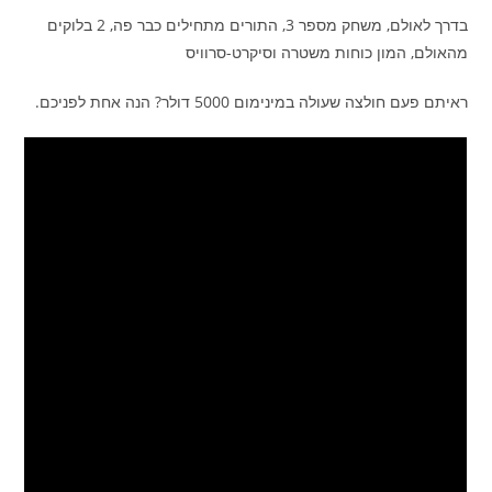
בדרך לאולם, משחק מספר 3, התורים מתחילים כבר פה, 2 בלוקים
מהאולם, המון כוחות משטרה וסיקרט-סרוויס
ראיתם פעם חולצה שעולה במינימום 5000 דולר? הנה אחת לפניכם.