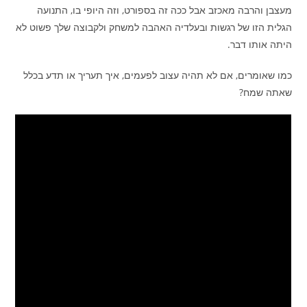
מעצבן והרבה מאכזב אבל ככה זה בספורט, וזה היופי בו, התנועה
הגלית הזו של רגשות ובעלדיה האהבה למשחק ולקבוצה שלך פשוט לא
היתה אותו דבר.
כמו שאומרים, אם לא תהיה עצוב לפעמים, איך תעריך או תדע בכלל
שאתה שמח?