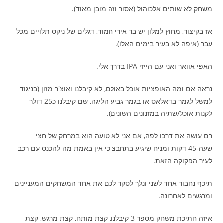
משחק לא שותים אלכוהול (אסור וזה מובן מאוד).
אז בקיצור, מחוץ למלון יש בר אירי חמוד, דגלים של ניקס תלויים מכל
עבר (איפה לא בעיר בימים האלו).
האפי אוואר ואני עם הייזי IPA בדרך אלי.
נראה אם ומה האופציות אוכל באולם, לא קיבלנו ואוצ'ר מזון (בניגוד
למשל לגמר בדאלאס או בגמר גביע הליגה, שם קיבלנו כ25 דולר
לקנות אוכל/שתיה במזנונים השונים).
רם עושה את דרכו לפה, אם אני לא טועה הוא במרחק של חצי
שעה-45 דקות ומניח שיגיע בתחבצ כי אין באמת מה להכנס עם רכב
לעיר הפקוקה הזאת.
תיכף נחבור אחד לשני ונלך לסקר לכם את אחד המשחקים המעניינים
ומרגשים לאחרונה.
איזה חתיכת משחק מספר 3 קיבלנו, קצת מותח, קצת מרגש, קצת