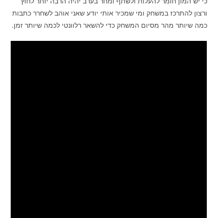
כי יש המון חומר להעלות ולשתף ומחר בערב יהיה הרבה יותר לחוץ
ורצון להתרכז במשחק ומי שמכיר אותי יודע שאני אוהב לשחרר כתבות
כמה שיותר מהר מסיום המשחק כדי להשאר רלוונטי לכמה שיותר זמן.