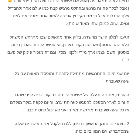
בחיים לא הייתי גר פה (אלא אם אישתי היתה רוצה ואז הייתי זורם
) אבל לבקר פה זה מרגש ובהחלט מרגיש קצת כמו עולם אחר (להבדיל
אלף הבדלות אבל ברמת הקיבוץ אנרגיה לאזור אחד מזכיר את לאס
וגאס, ושוב, כמובן שהן מאוד שונות).
הגענו למלון הישר מהשדה, בלוק אחד מהאולם שבו מתרחש המשחק
הלא הוא המסג (מאדיסון סקוור גארדן, אי אפשר לכתוב גארדן כי זה
בוסטון והשם עצמו ארך מידי ולכן!!! מסג! וגם זה מזכיר פינוק של פעם
ב…).
יום שני היום, ההתרגשות מתחילה להבנות ותופסת תאוצה עם כל
שעה שעוברת.
ההורים, אחותה ובעלה של אישתי היו פה בביקור, שניה לפני שהם
חוזרים לארץ הספקנו להפגש לארוחת ערב, והיום לקפה בוקר מוקדם
אז כל שעה שעוברת מורגשת מאוד ואני לא יכול לחכות כבר.
2 בצהריים, הזמן הראשון בו ניתן ללכת ולקבל את האישורים שלנו,
שמסתבר שווים המון ביום כזה.