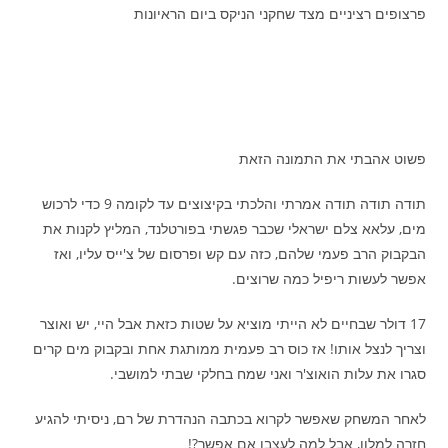
פרצופים רציניים מצד שחקני הניקס ביום הראיונות
פשוט אהבתי את התמונה הזאת
תודה תודה תודה אמרתי והלכתי בקיצוצים עד לקומה 9 כדי לרכוש
מים, עלאא צלם ישראלי שכבר פגשתי בפורטלנד, המליץ לקנות את
הבקבוק הרב פעמי שלהם, כזה עם קש ופרסום של צ'ייס עליו, ואז
אפשר לעשות ריפיל כמה שרוצים.
17 דולר שבחיים לא הייתי מוציא על שטות כזאת אבל היי, יש ואוצר
וצריך לנצל אותו! אז כוס רב פעמית ממותגת אחת ובקבוק מים קרים
סגרו את עלות הואוצ'ר ואני שמח בחלקי שבתי למושבי.
לאחר המשחק שאפשר לקרוא בכתבה הנהדרת של רם, ניסיתי להגיע
חזרה למלון, אבל למה לעצבן אם אפשר?!