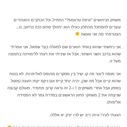
משחק הניחושים "איפה טראמפ?" התחיל, וכל הכתבים והאוהדים
עוצרים להסתכל מהחלון כאילו הוא יתהלך סתם ככה ברחוב, נו…
הצטרפתי מה אני אעשה
אני ניחשתי שהוא באחד הואנים שם למעלה בצד שמאל, אני אמרתי
שהוא ברכב השני השחור, אבל אז שיניתי את דעתי ללימוזינה בתמונה
מעל זו.
אני מנסה ליצור פה קו ישיר בין מסקרים מהופס לאליפויות. לא בטוח
שהוא קיים אבל מה שכן, יהיה יותר קייס אם ניקס יקחו העונה (מוטל
בספק אבל אחרי משחקים 1 ו-2 זה נראה קרוב מתמיד. מעולם קבוצה
שניצחה את 2 משחקי החוץ הראשונים בסדרת גמר לא הפסידה
אליפות).
הגעתי לעיר! איזה וייב יש לניו יורק יא אללה.