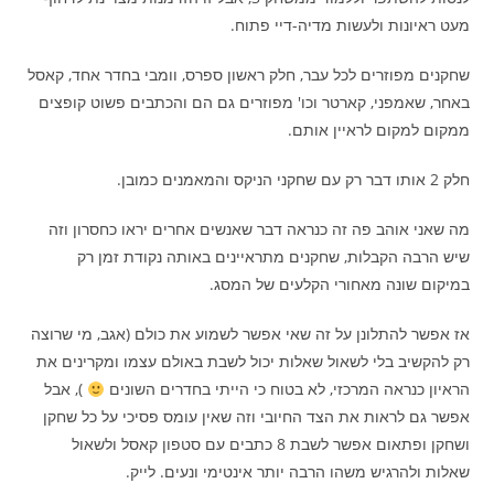
מעט ראיונות ולעשות מדיה-דיי פתוח.
שחקנים מפוזרים לכל עבר, חלק ראשון ספרס, וומבי בחדר אחד, קאסל
באחר, שאמפני, קארטר וכו' מפוזרים גם הם והכתבים פשוט קופצים
ממקום למקום לראיין אותם.
חלק 2 אותו דבר רק עם שחקני הניקס והמאמנים כמובן.
מה שאני אוהב פה זה כנראה דבר שאנשים אחרים יראו כחסרון וזה
שיש הרבה הקבלות, שחקנים מתראיינים באותה נקודת זמן רק
במיקום שונה מאחורי הקלעים של המסג.
אז אפשר להתלונן על זה שאי אפשר לשמוע את כולם (אגב, מי שרוצה
רק להקשיב בלי לשאול שאלות יכול לשבת באולם עצמו ומקרינים את
הראיון כנראה המרכזי, לא בטוח כי הייתי בחדרים השונים
), אבל
אפשר גם לראות את הצד החיובי וזה שאין עומס פסיכי על כל שחקן
ושחקן ופתאום אפשר לשבת 8 כתבים עם סטפון קאסל ולשאול
שאלות ולהרגיש משהו הרבה יותר אינטימי ונעים. לייק.