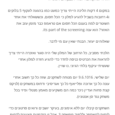
במקום 4 דקות הליכה הייתי צריך כמעט כמו בהגעה לעקוף 5 בלוקים
ו4 רחובות בשביל להגיע למלון כי הכל חסום, וכששאלתי את אחד
השוטרים למה בעצם הכל חסום אם טראמפ כבר מזמן עזב את
האזור? הוא ענה its part of the screening.
שאלוהים יעזור, הבנתי שאין עם מי לדבר.
הלכתי מסביב, כל הרחוב של המלון שלי היה סגור ואזכרה הייתי צריך
להראות את הכרטיס כניסה לחדר כדי להגיע חזרה למלון אחרי
שעשיתי עיקוף בלתי הגיוני, נו שויין.
יום שלישי, 9.6.1016 יום מנוחה לשחקנים, שזה כל כך חשוב אחרי
עונה כל כך ארוכה ופלייאוף כל כך אגריסיבי ודחוס במשחקים (לניקס
קצת פחות ועדיין ניכר כמה הם משקיעים מאמץ מנטלי ופיזי בכל
משחק נגד סן אנטוניו).
השחקנים קיבלו יום ללא אימונים, בעיקר יושבים ורואים סרטונים כדי
לנסות להשתפר וללמוד ממשחק 3, אבל זו הזדמנות מצויינת לדחוף