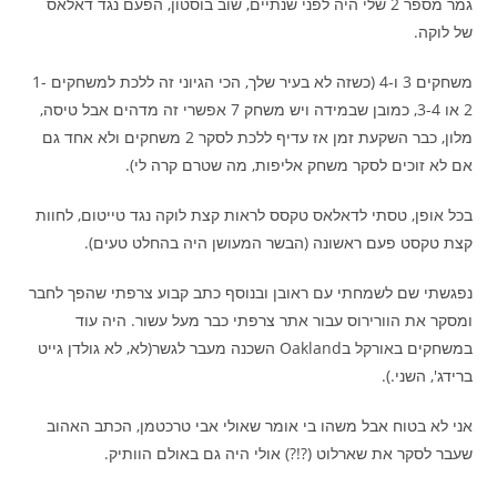
גמר מספר 2 שלי היה לפני שנתיים, שוב בוסטון, הפעם נגד דאלאס
של לוקה.
משחקים 3 ו-4 (כשזה לא בעיר שלך, הכי הגיוני זה ללכת למשחקים 1-
2 או 3-4, כמובן שבמידה ויש משחק 7 אפשרי זה מדהים אבל טיסה,
מלון, כבר השקעת זמן אז עדיף ללכת לסקר 2 משחקים ולא אחד גם
אם לא זוכים לסקר משחק אליפות, מה שטרם קרה לי).
בכל אופן, טסתי לדאלאס טקסס לראות קצת לוקה נגד טייטום, לחוות
קצת טקסט פעם ראשונה (הבשר המעושן היה בהחלט טעים).
נפגשתי שם לשמחתי עם ראובן ובנוסף כתב קבוע צרפתי שהפך לחבר
ומסקר את הוורירוס עבור אתר צרפתי כבר מעל עשור. היה עוד
במשחקים באורקל בOakland השכנה מעבר לגשר(לא, לא גולדן גייט
ברידג', השני.).
אני לא בטוח אבל משהו בי אומר שאולי אבי טרכטמן, הכתב האהוב
שעבר לסקר את שארלוט (?!?) אולי היה גם באולם הוותיק.