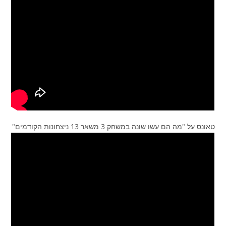
טאונס על "מה הם עשו שונה במשחק 3 משאר 13 ניצחונות הקודמים"