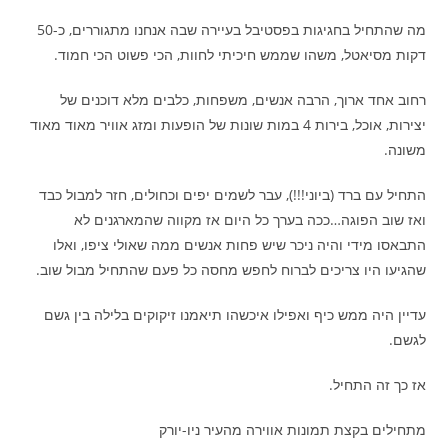
מה שהתחיל בחגיגות בפסטיבל בעיירה שבה אנחנו מתגוררים, כ-50
דקות מסיאטל, משהו שממש חיכיתי לחוות, הכי פשוט הכי חמוד.
רחוב אחד ארוך, הרבה אנשים, משפחות, כלבים מלא דוכנים של
יצירות, אוכל, בירות 4 במות שונות של הופעות ומזג אוויר מאוד מאוד
משונה.
התחיל עם ברד (ביוני!!!), עבר לשמים יפים וכחולים, חזר למבול כבד
ואז שוב הפוגה…ככה בערך כל היום אז מקווה שהמארגנים לא
התבאסו מידי והיה ניכר שיש פחות אנשים ממה שאולי ציפו, ואלו
שהגיעו היו צריכים לברוח לחפש מחסה כל פעם שהתחיל מבול שוב.
עדיין היה ממש כיף ואפילו איכשהו תיאמנו זיקוקים בלילה בין גשם
לגשם.
אז כך זה התחיל.
מתחילים בקצת תמונות אווירה מהעיר ניו-יורק