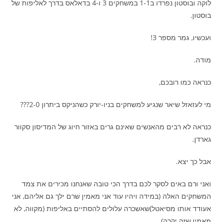
לוקה ובוסטון נפרדו ב1-1 במשחקים 3 ו-4 בדאלאס בדרך לאליפות של
בוסטון.
ועכשיו, גמר מספר 3!
מודה.
כנראה כמו רובכם,
מי לעזאזל שיאר שנגיע למשחקים בניו-יורק כשהניקס ביתרון 2-0???
כנראה לא רבים מהאנשים שאינם גרים באזור חיוג של המדיסון סקוור
גארדן.
אבל כך יצא.
ואני ורם באים לסקר לכם בדרך הכי טובה שאנחנו מכירים את צמד
המשחקים האלה (במידה ויהיו עוד אני מאמין שרם ילך גם אליהם, אני
אעודד אותו מסיאטל)שאשכרה עלולים להסתיים באליפות (מקווה, לא
מאמין שזה יקרה).