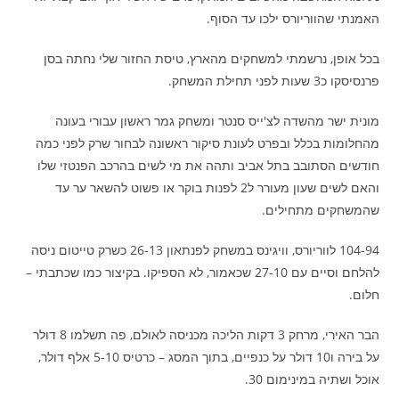
האמנתי שהווריורס ילכו עד הסוף.
בכל אופן, נרשמתי למשחקים מהארץ, טיסת החזור שלי נחתה בסן
פרנסיסקו כ3 שעות לפני תחילת המשחק.
מונית ישר מהשדה לצ'ייס סנטר ומשחק גמר ראשון עבורי בעונה
מהחלומות בכלל ובפרט לעונת סיקור ראשונה לבחור שרק לפני כמה
חודשים הסתובב בתל אביב ותהה את מי לשים בהרכב הפנטזי שלו
והאם לשים שעון מעורר ל2 לפנות בוקר או פשוט להשאר ער עד
שהמשחקים מתחילים.
104-94 לווריורס, וויגינס במשחק לפנתאון 26-13 כשרק טייטום ניסה
להלחם וסיים עם 27-10 שכאמור, לא הספיקו. בקיצור כמו שכתבתי –
חלום.
הבר האירי, מרחק 3 דקות הליכה מכניסה לאולם, פה תשלמו 8 דולר
על בירה ו10 דולר על כנפיים, בתוך המסג – כרטיס 5-10 אלף דולר,
אוכל ושתיה במינימום 30.