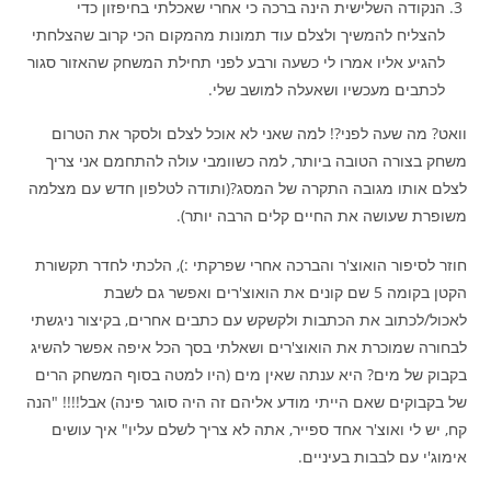
הנקודה השלישית הינה ברכה כי אחרי שאכלתי בחיפזון כדי
להצליח להמשיך ולצלם עוד תמונות מהמקום הכי קרוב שהצלחתי
להגיע אליו אמרו לי כשעה ורבע לפני תחילת המשחק שהאזור סגור
לכתבים מעכשיו ושאעלה למושב שלי.
וואט? מה שעה לפני?! למה שאני לא אוכל לצלם ולסקר את הטרום
משחק בצורה הטובה ביותר, למה כשוומבי עולה להתחמם אני צריך
לצלם אותו מגובה התקרה של המסג?(ותודה לטלפון חדש עם מצלמה
משופרת שעושה את החיים קלים הרבה יותר).
חוזר לסיפור הואוצ'ר והברכה אחרי שפרקתי :), הלכתי לחדר תקשורת
הקטן בקומה 5 שם קונים את הואוצ'רים ואפשר גם לשבת
לאכול/לכתוב את הכתבות ולקשקש עם כתבים אחרים, בקיצור ניגשתי
לבחורה שמוכרת את הואוצ'רים ושאלתי בסך הכל איפה אפשר להשיג
בקבוק של מים? היא ענתה שאין מים (היו למטה בסוף המשחק הרים
של בקבוקים שאם הייתי מודע אליהם זה היה סוגר פינה) אבל!!!! "הנה
קח, יש לי ואוצ'ר אחד ספייר, אתה לא צריך לשלם עליו" איך עושים
אימוג'י עם לבבות בעיניים.