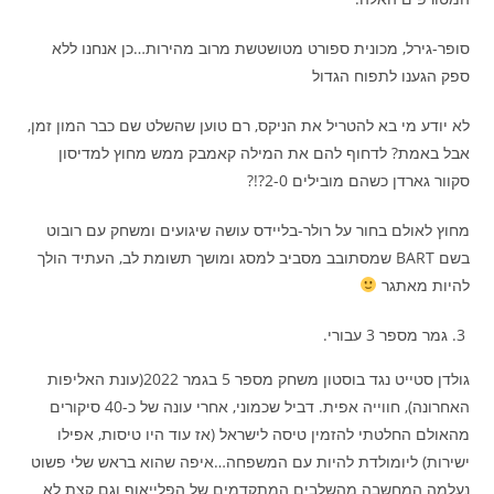
סופר-גירל, מכונית ספורט מטושטשת מרוב מהירות…כן אנחנו ללא
ספק הגענו לתפוח הגדול
לא יודע מי בא להטריל את הניקס, רם טוען שהשלט שם כבר המון זמן,
אבל באמת? לדחוף להם את המילה קאמבק ממש מחוץ למדיסון
סקוור גארדן כשהם מובילים 2-0?!?
מחוץ לאולם בחור על רולר-בליידס עושה שיגועים ומשחק עם רובוט
בשם BART שמסתובב מסביב למסג ומושך תשומת לב, העתיד הולך
להיות מאתגר
גמר מספר 3 עבורי.
גולדן סטייט נגד בוסטון משחק מספר 5 בגמר 2022(עונת האליפות
האחרונה), חווייה אפית. דביל שכמוני, אחרי עונה של כ-40 סיקורים
מהאולם החלטתי להזמין טיסה לישראל (אז עוד היו טיסות, אפילו
ישירות) ליומולדת להיות עם המשפחה…איפה שהוא בראש שלי פשוט
נעלמה המחשבה מהשלבים המתקדמים של הפלייאוף וגם קצת לא