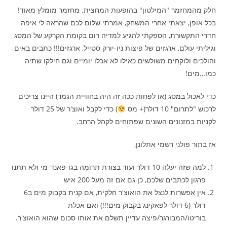
חלק מהמחזמר "המילטון" בהופעות המחצית. מחזמר מומלץ מאוד!
בכל אופן, יצאתי אחרי המשחק, אמרתי שלום לכם שהראה לי איפה
חדרי התקשורת, הספקתי להגיע למדיה רום בקומת הקרקע של המסג
וגיליתי עולם, ארגזים של פיצות ניו-יורק סטייל, ארגזים!!! כתבים באים
והולכים ולוקחים משולשים כאילו לא אכלו יומיים וגם חילקו שתיה
כמו…מים!
כדי לאכול במסג (או לפחות ככה זה היה בחוויית הגמר) היינו צריכים
לרכוש "לתרום" 10 דולר(+ מס
) כדי לקבל ואוצ'ר של 25 דולר
לקניות במזנונים השונים שפתוחים לקהל הרחב.
אז בתור פולני רשמי אתלונן,
למה שזה יעלה 10 דולר ועוד בצורת תרומה בגו-פאנד-מי ולא תתנו
פרגון לכתבים שלכם, כן גם אם זה מעל 200 איש
אין אפשרות לנצל את הואוצ'ר חלקית, אם קנית בקבוק מים ב6
דולר (6 דולר לפאקינג בקבוק מים!!!) ואם אכלת
בוריטו/המבורגר/פיצה עדיין תשלם את אותו סכום שהוא הואוצ'ר.