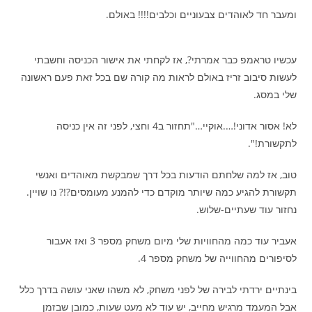
ומעבר חד לאוהדים צבעוניים וכלבים!!!! באולם.
עכשיו טראמפ כבר אמרתי?, אז לקחתי את אישור הכניסה וחשבתי
לעשות סיבוב זריז באולם לראות מה קורה שם בכל זאת פעם ראשונה
שלי במסג.
לא! אסור אדוני!….אוקיי…"תחזור ב4 וחצי, לפני זה אין כניסה
לתקשורת!".
טוב, אז למה שלחתם הודעות בכל דרך שמבקשת מאוהדים ואנשי
תקשורת להגיע כמה שיותר מוקדם כדי להמנע מעומסים?!? נו שויין.
נחזור עוד שעתיים-שלוש.
אעביר עוד כמה מהחוויות שלי מיום משחק מספר 3 ואז אעבור
לסיפורים מהחווייה של משחק מספר 4.
בינתיים ירדתי לבירה של לפני משחק, לא משהו שאני עושה בדרך כלל
אבל המעמד מרגיש מחייב, יש עוד לא מעט שעות, כמובן שבזמן