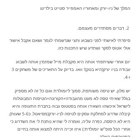
המלך של ניו-יורק ומאחוריו האמפייר סטייט בילדינג
דברים מסתדרים מעצמם.
סיפרתי לאישתי לפני כשבוע וחצי שנרשמתי לגמר ושאם אקבל אישור
אולי אטוס לסקר ושתדע שיש התכנות כזו.
יום אחרי ששיתפתי אותה היא מקבלת מייל שמזמין אותה לשבוע
עבודה בניו יורק(היא בטק)! וואו. בדיוק על התאריכים של משחקים 3
ו-4.
יש מלון, יש טיסה משותפת, סמוך ליומולדת ואם כל זה לא מספיק
בגלל שאיתי טסה לא מעט מהעבודה+הקורונה+הטיסות המבוטלות
לישראל איכשהו השאירו אותה בסטטוס גבוה בחברת התעופה והיא
קיבלה שדרוג למחלקת עסקים לטיסה לניו-יורק(מסיאטל, כ5-6 שעות),
היא לא היססה, כפרה עליה, ואמרה לי שהיא נותנת לי את השדרוג כי
אחרי הכל סופ"ש יומולדת:) איזו זכייה היתה למצוא אותה בחיים
המטורפים האלה.