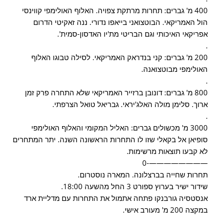
400 מ' גברים: תחרות מרתקת צפויה. האלוף האולימפי קווינסי
הול האמריקאי. הבוטצואני בייאפו נדורי. ננה זאקיטי הדרום
אפריקאי האיכותי וגם הבריטי מת'יו האדסון-סמית'.
.
200 מ' גברים: קני בנדראק האמריקאי. לסילה טבוגו האלוף
האולימפי מבוטצואנה.
.
800 מ' גברים: דונובן ברזייר האמריקאי שלא התחרה פרק זמן
ארוך. סלימן מולה האלג'יראי. גבריאל טואל הצרפתי.
.
3000 מ' מכשולים גברים: האליל המקומי והאלוף האולימפי
סופיאן אל בקאלי שזו לו התחרות הראשונה השנה. יתר המתחרים
לא קבעו תוצאות מרשימות.
————————-0
תחרות שחייה בברצלונה. המארה נוסטרום.
שידור ישיר בערוץ ספורט 3 החל מהשעה 18:00.
אנסטסיה גורבנקו פתחה אתמול את התחרות עם מדליית ארד
במקצה 200 מ' מעורב אישי.