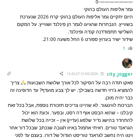
———————-0
גמר אליפות העולם בהוקי
היום יתקיים גמר אליפות העולם בהוקי קרח 2026 שנערכת
בשווייץ. הנבחרות שהגיעו לגמר הן פינלנד ושווייץ. על המקום
השלישי תתמודדנה קנדה ופינלנד.
שידור ישיר בערוץ ספורט 6 החל משעה 21:00.
1
city_jogger
31/05/2026 13:43:27
פאקו תודה רבה על הסיקור לכל אורך שלושת השבועות
צריך
להמציא ג'רזי חדשה בשבילך. יש לך צבע מועדף? עד הדופינה זה
כבר יהיה מוכן.
הברכות לווינגגור. לא שהיינו צריכים תזכורת נוספת, אבל בכל זאת
קיבלנו – שהוא הבסט אוף דה רסט, ובפער. וכעת הוא יכול
להתהדר בהישג נדיר שלפוג (עדיין) אין – זכייה בכל שלושת
הגראנד טורים. ראיתי אתמול באיזו תגובה שנכתב שבכל דור אחר
וינגו היה נחשב לגראנד טוריסט הגדול של דורו. בעצם עד לפני