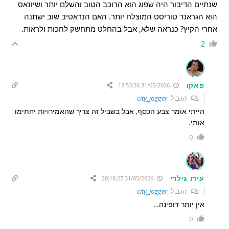
שנתיים הדיבור היה שפוג הוא הרוכב הטוב והשלם יותר ושיונאס
הוא הגראנד טוריסט המוצלח יותר. האם הנראטיב שוב ישתנה
אחרי הקיץ? כנראה שלא, אבל בהחלט מתחשק לחכות ולראות.
2
פאקו
31/05/2026 13:53:26
הגב ל
city_jogger
הייתי אומר צבע הכסף, אבל בשביל זה צריך שהאמירויות יחתימו
אותי.
0
עידו גילרי
31/05/2026 20:18:27
הגב ל
city_jogger
אין יותר דופינה…
0