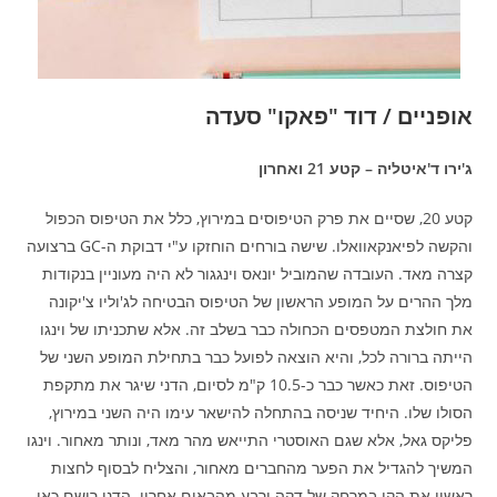
אופניים / דוד "פאקו" סעדה
ג'ירו ד'איטליה – קטע 21 ואחרון
קטע 20, שסיים את פרק הטיפוסים במירוץ, כלל את הטיפוס הכפול
והקשה לפיאנקאוואלו. שישה בורחים הוחזקו ע"י דבוקת ה-GC ברצועה
קצרה מאד. העובדה שהמוביל יונאס וינגגור לא היה מעוניין בנקודות
מלך ההרים על המופע הראשון של הטיפוס הבטיחה לג'וליו צ'יקונה
את חולצת המטפסים הכחולה כבר בשלב זה. אלא שתכניתו של וינגו
הייתה ברורה לכל, והיא הוצאה לפועל כבר בתחילת המופע השני של
הטיפוס. זאת כאשר כבר כ-10.5 ק"מ לסיום, הדני שיגר את מתקפת
הסולו שלו. היחיד שניסה בהתחלה להישאר עימו היה השני במירוץ,
פליקס גאל, אלא שגם האוסטרי התייאש מהר מאד, ונותר מאחור. וינגו
המשיך להגדיל את הפער מהחברים מאחור, והצליח לבסוף לחצות
ראשון את הקו במרחק של דקה ורבע מהבאים אחריו. הדני רושם כאן