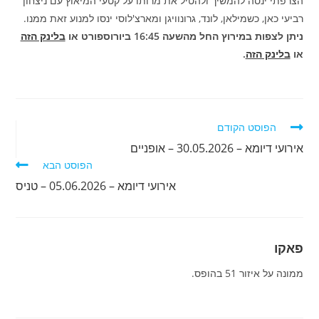
הצרפתי ינסה להמשיך ולהטיל את מרותו על קטעי המיאוץ עם ניצחון
רביעי כאן, כשמילאן, לונד, גרונוויגן ומארצ'לוסי ינסו למנוע זאת ממנו.
ניתן לצפות במירוץ החל מהשעה 16:45 ביורוספורט או
בלינק הזה
או
בלינק הזה
.
לקרוא
הפוסט הקודם
מאמרים
אירועי דיומא – 30.05.2026 – אופניים
נוספים
הפוסט הבא
אירועי דיומא – 05.06.2026 – טניס
פאקו
ממונה על איזור 51 בהופס.