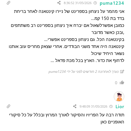
puma1234
31/05/2026 8:36:52
אני מהמר על ניצחון בספרינט של ניירו קינטאנה לאחר בריחת
בדד בת 150 קמ…
כמובן אפשרלשאול אם יברח איך ניצחון בספרינט רב משתתפים
,ובכן כאשר מדובר
בקינטאנה הכל. גם ניצחון בספרינט אפשרי…
קינטאנה היה אחד משני הבודדים. אחרי שצאק מחריס עזב אותנו
נשאר היחיד שיכול
לדחוף את כדור. הארץ בכל מכת פדאל …
נערך לאחרונה 2 חודשים לפני על ידי puma1234
0
Lior
31/05/2026 9:48:09
תודה רבה על הפריויו והסיקור לאורך המרוץ ובכלל על כל סיקורי
האופניים כאן