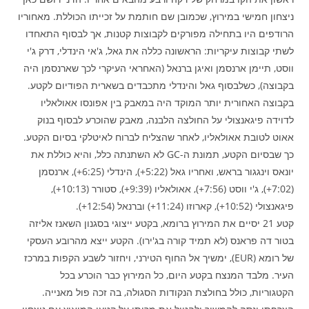
ניצחון חמישי במירוץ, שכמובן שם חותמת על זכייתו הכוללת. מאחוריו
הרודפים היו בתחילה מפורקים לקבוצות קטנות, אך לבסוף התאחדו
לשתי קבוצות עיקריות: הראשונה כללה את גאל, ג'אי הינדלי, דרק ג'י
ווסט, תיימן ארנסמן ואיגן ברנאל (האחראי העיקרי לכך שארנסמן היה
בקבוצה), כשלבסוף גאל והינדלי מתכבדים בשארית הפודיום לקטע.
בקבוצה האחורית יותר המוקד היה במאבק בין אפונסו אאולאליו
לדוידה פיגאנצולי על החולצה הלבנה, מאבק שהוכרע לבסוף בנוק
אאוט לטובת אאולאליו, לאחר שהצליח לברוח לאיטלקי בסיום הקטע.
כך שבסיום הקטע, תמונת ה-GC לא השתנתה כלל, והיא כוללת את
יונאס וינגגור בראש, ואחריו גאל (5:22+), הינדלי (6:25+), ארנסמן
(7:02+), ג'י ווסט (7:56+), אאולאליו (9:39+), סטורר (10:13+),
פיגאנצולי (10:52+), קארוזו (11:24+) וברנאל (12:54+).
קטע 21 יסיים את המירוץ ברומא, בקטע ייצוגי בסגנון השאנז אליזה
בטור דה פראנס (לא תמיד קורה בג'ירו). הקטע ייצא מהרובע העסקי
של רומא (EUR), ימשיך אל החוף הטירני, ויחזור לשבע הקפות במרכז
העיר. מלבד המנצח בקטע היום, כל המירוץ כבר הוכרע בכל
הקטגוריות, כולל בחולצת הנקודות הסגולה, בה זכה פול מאנייה.