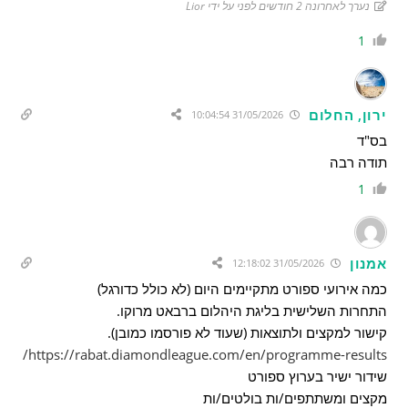
נערך לאחרונה 2 חודשים לפני על ידי Lior
1
ירון, החלום
31/05/2026 10:04:54
בס"ד
תודה רבה
1
אמנון
31/05/2026 12:18:02
כמה אירועי ספורט מתקיימים היום (לא כולל כדורגל)
התחרות השלישית בליגת היהלום ברבאט מרוקו.
קישור למקצים ולתוצאות (שעוד לא פורסמו כמובן).
https://rabat.diamondleague.com/en/programme-results/
שידור ישיר בערוץ ספורט
מקצים ומשתתפים/ות בולטים/ות