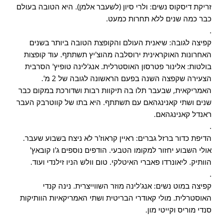
זריקת דיסקוס נשים: ולרי סיון (לשעבר אלמן). היא הטובה בעולם
כבר כמה שנים ללא תחרות כמעט.
.
קפיצה לגובה: שיאנית העולם והקופצת הטובה ביותר בשנים
האחרונות האוקראינית ירוסלבה מהוצ'יץ תשתתף. עוד קופצות
בולטות: אלינור פטרסון האוסטרלית. אנג'לינה טופיץ' הסרבית
הצעירה שקפצה השנה בפעם הראשונה לגובה של 2 מ'.
האמריקאית, שבעבר תלו בה תיקוות רבות ושדורכת במקום כבר
שנים ושתי קאנינגהאם עם תשתתף. היא בתו של קווטרבק העבר
ראנדל קאנינגהאם.
.
הדיפת כדור ברזל גברים: ראיין קראוז'ר לא ניצח בשבוע שעבר.
אולי השבוע יחזור למקומו הטבעי. הודפים נוספים ג'ו קובאץ'
הוותיק. ליאונרדו פאברי האיטלקי. טום וולש הניו זילנדי ועוד.
.
קפיצה במוט נשים: אנג'לינה מוזר השווייצרית. נינה קנדי
האוסטרלית. מולי קאודרי הבריטית ושתי האמריקאיות הוותיקות
סנדי מוריס וקייטי מון.
.