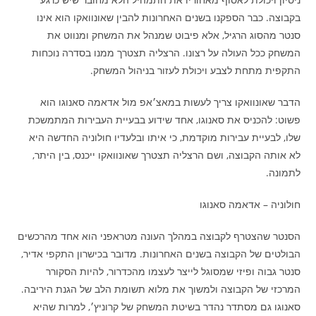
בקבוצה. כבר הספקנו בשנים האחרונות להבין שאונוואקו הוא אינו
סנטר מהסוג הרגיל, אלא פיבוט שמנהל את המשחק ומנווט את
המשחק ככל העולה על רצונו. הרצליה תצטרך ממנו בסדרה נוכחות
התקפית מתחת לצבע ויכולת לעזור בניהול המשחק.
הדבר שאונוואקו צריך לעשות במאצ׳אפ מול אדאמה סאנוגו הוא
פשוט: להכניס את סאנוגו, אחד שידוע בבעיית העבירות המתמשכת
שלו, לבעיית עבירות מוקדמת, כי איתו ובלעדיו חולוניה החדשה היא
לא אותה הקבוצה, ושם הרצליה תצטרך שאונוואקו ייכנס, בין היתר,
לתמונה.
חולוניה – אדאמה סאנוגו
הסנטר שהצטרף לקבוצה במהלך העונה מטראפני הוא אחד מהרכשים
הבולטים של הקבוצה בשנים האחרונות. מדובר בכישרון התקפי אדיר,
סנטר גבוה ופיזי שמסוגל לייצר לעצמו מהכדרור, להיות הסקורר
המרכזי של הקבוצה ולמשוך את מלוא תשומת הלב של הגנת היריבה.
סאנוגו גם מסתדר נהדר בשיטת המשחק של קרוניץ׳, למרות שהיא