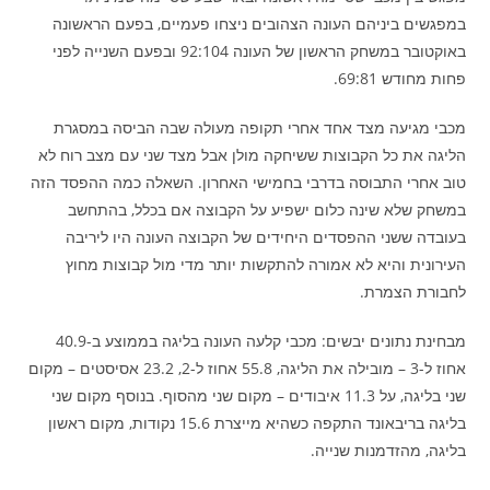
במפגשים ביניהם העונה הצהובים ניצחו פעמיים, בפעם הראשונה
באוקטובר במשחק הראשון של העונה 92:104 ובפעם השנייה לפני
פחות מחודש 69:81.
מכבי מגיעה מצד אחד אחרי תקופה מעולה שבה הביסה במסגרת
הליגה את כל הקבוצות ששיחקה מולן אבל מצד שני עם מצב רוח לא
טוב אחרי התבוסה בדרבי בחמישי האחרון. השאלה כמה ההפסד הזה
במשחק שלא שינה כלום ישפיע על הקבוצה אם בכלל, בהתחשב
בעובדה ששני ההפסדים היחידים של הקבוצה העונה היו ליריבה
העירונית והיא לא אמורה להתקשות יותר מדי מול קבוצות מחוץ
לחבורת הצמרת.
מבחינת נתונים יבשים: מכבי קלעה העונה בליגה בממוצע ב-40.9
אחוז ל-3 – מובילה את הליגה, 55.8 אחוז ל-2, 23.2 אסיסטים – מקום
שני בליגה, על 11.3 איבודים – מקום שני מהסוף. בנוסף מקום שני
בליגה בריבאונד התקפה כשהיא מייצרת 15.6 נקודות, מקום ראשון
בליגה, מהזדמנות שנייה.