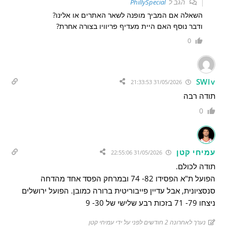
הגב ל
PhillySpecial
השאלה אם המביך מופנה לשאר האתרים או אלינו?
ודבר נוסף האם היית מעדיף פריוויו בצורה אחרת?
0
SWIv
31/05/2026 21:33:53
תודה רבה
0
עמיחי קטן
31/05/2026 22:55:06
תודה לכולם.
הפועל ת"א הפסידו 82- 74 ובמרחק הפסד אחד מהדחה
סנסציונית, אבל עדיין פייבוריטית ברורה כמובן. הפועל ירושלים
ניצחו 79- 71 בזכות רבע שלישי של 30- 9
נערך לאחרונה 2 חודשים לפני על ידי עמיחי קטן