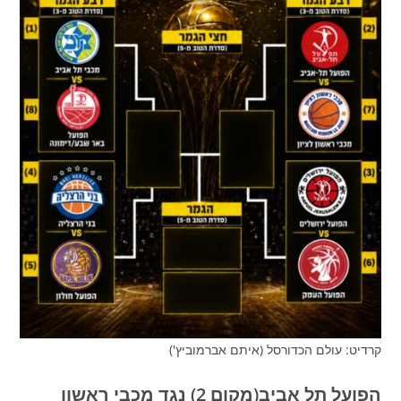
קרדיט: עולם הכדורסל (איתם אברמוביץ')
הפועל תל אביב(מקום 2) נגד מכבי ראשון