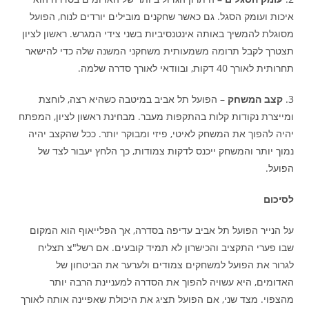
איכות ועומק הסגל. גם כאשר שחקנים מובילים יורדים לנוח, הפועל
מסוגלת להמשיך באותה אינטנסיביות בשני צידי המגרש. ראשון לציון
תצטרך לקבל תרומה משמעותית משחקני המשנה שלה כדי להישאר
תחרותית לאורך 40 דקות, ובוודאי לאורך סדרה שלמה.
3.
קצב המשחק
– הפועל תל אביב במיטבה כשהיא רצה, לוחצת
ומייצרת נקודות קלות בהתקפות מעבר. מבחינת ראשון לציון, המפתח
יהיה להפוך את המשחק לאיטי, פיזי ומבוקר יותר. ככל שהקצב יהיה
נמוך יותר והמשחק ייכנס לדקות צמודות, כך הלחץ יעבור לצד של
הפועל.
לסיכום
על הנייר הפועל תל אביב עדיפה בסדרה, אך הפלייאוף הוא המקום
שבו פערי התקציב והכישרון לא תמיד קובעים. אם רשל"צ תצליח
לגרור את הפועל למשחקים צמודים ולערער את הביטחון של
האדומים, היא עשויה להפוך את הסדרה למעניינת הרבה יותר
מהצפוי. מצד שני, אם הפועל תציג את היכולת שאפיינה אותה לאורך