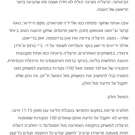
הביטחוני, הרצליה מציגה יכולת לא חדה ושונה מזו שהציגה בחצי
הראשון של העונה.
עזבו אותה שחקני מפתח כמו אלייז׳ה סטיוארט, מקס היידיגר, נואה
קרטר וצ׳ינאנו אונוואקו (חכו), ודשון פרנסיס, שחקן ההגנה הטוב ביותר
שלה – נפצע. הרצליה צירפה את אוון ברוינסמה, זאק ברייאנט,
אדלר-דייוויס ודיישון בוקר והצליחה לשמור על די. ג׳יי ברנס וג׳ורדן
ורנאדו. במשחקים האחרונים, הרצליה נראתה כמו אחת מקבוצות
ההגנה החלשות בליגה, בעיקר ברמת האינטנסיביות והיכולת הבסיסית,
החבורה של אורלנד ספגה מעל 100! נקודות בממוצע למשחק מאז
הפגרה (בלי להחשיב את המשחק מול הפועל ת״א), וזה נתון שלא
יתקבל על הדעת מול חולון.
הפועל חולון
חולוניה סיימה במקום החמישי בטבלת הליגה עם מאזן 11:15 חיובי,
ומדוע לא יתקבל על הדעת אתם שואלים 100 הנקודות שסופגת
הרצליה למשחק בתקופה האחרונה מול הסגולים? כי חולוניה דוגלת
תחת מאמנה פראדרג קרוניץ׳ לחשוב קודם כל התקפה וקודם כל קצב