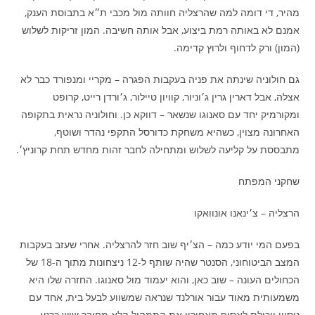
מהיר, די דומה למה שהרצליה חוותה מול מכבי ת״א בתבוסת הענק,
אמנם לא באותה רמת ביצוע, אבל אותה חשיבה. המון זריקות לשלוש
(המון) ורק לדחוף ולרוץ קדימה.
גם חולוניה שינתה את פניה בעקבות הפגרה – מקריי ומנפורד כבר לא
אצלה, אבל דארין גרין ג׳וניור, קוויון טיילור, ג׳ורדן רייט, קרופט
ומקורמיק יחד עם סאנוגו שנשאר – דווקא כן. וחולוניה נראית בתקופה
האחרונה מצוין, כשהיא משחקת כדורסל התקפי נהדר ושוטף,
מתבססת על קליעה לשלוש ומתחילה לחבר זהות מחדש תחת קרוניץ׳.
שחקני המפתח
הרצליה – צ׳ינאנו אונוואקו
בפעם המי יודע כמה – הצ׳יף שוב חזר להרצליה. אחרי שעזב בעקבות
המצב הביטוחוני, הסנטר שהיה שותף ל-12 ניצחונות מתוך ה-18 של
הכחולים העונה – שוב כאן, והוא יעמוד מול סאנוגו. החזרה שלו היא
משמעותית מאוד עבור אורלנד שנראה שמשווע לבעל בית, אחד עם
ניסיון ויכולת לאסוף מאחוריו את התמהיל הלא מחובר שיש כרגע