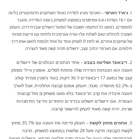
1.
ג'ארד הארפר
– הארפר מגיע לסדרה כאחד השחקנים הדומיננטיים בליגה
עם 18.1 נקודות ו-6.8 אסיסטים בממוצע למשחק בעונה הסדירה. מעבר
למספרים, כמעט כל התקפה חשובה של הפועל ירושלים עוברת דרכו. העמק
תצטרך להחליט האם לשלוח עליו עזרה אגרסיבית ולחיות עם זריקות פנויות
של שחקנים אחרים, או לתת לו לשחק אחד על אחד ולנסות להאט אותו דרך
חילופים. אם הארפר יכתיב קצב, ירושלים תהיה קשה מאוד לעצירה.
2.
ריבאונד ושליטה בצבע
– אחד הנתונים הבולטים של ירושלים
העונה הוא הנוכחות הפיזית שלה מתחת לסלים. אוסטין וויילי מספק
קצב של כמעט 17 ריבאונדים ל-36 דקות, בעוד ג'סטין סמית' קולע
ב-62.2% מהשדה. מנגד, העמק אמנם קבוצה אתלטית, אבל לאורך
העונה איבדה את קרב הריבאונד בלא מעט משחקים מול קבוצות
הצמרת. אם ירושלים תשלוט בכדורים החוזרים ותייצר הזדמנויות
שניות, יהיה קשה מאוד לעמק להישאר קרובה.
3.
אחוזים מחוץ לקשת
– העמק סיימה את העונה עם 35.7% מחוץ
לקשת כקבוצה וזרקה מעל 28 שלשות בממוצע למשחק. הרבה
מההתקפה שלה בנויה על יצירת יתרון וקליעה מבחוץ. ירושלים מגיעה