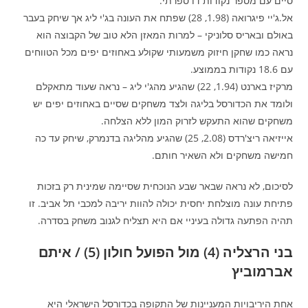
סיים עם מספר נקודות דו ספרתי.
אל.ג'יי פיגרואה (1.98, 28) שפתח את העונה בג'י ליג אך שיחק בעבר
באולם ובאריס סלוניקי – למרות המאזן הלא טוב של הקבוצה הוא
נראה כמו שחקן חיזוק משמעותי שקולע באחוזים יפים מכל הטווחים
עם 18.6 נקודות בממוצע.
מרקיז בארנט (1.94, 22) שהגיע מהג'י ליג – נראה שעוד מתאקלם
ולומד את הכדורסל בליגה ולצד משחקים שסיים באחוזים יפים יש
משחקים שהוא התעקש לזרוק המון ללא הצלחה.
אייזיאה ריצ'רדס (2.08, 25) שהגיע מהליגה בדנמרק, שיחק עד כה
חמישה משחקים ולא השאיר חותם.
לסיכום, לא נראה שבאר שבע הנוכחית שסיימה שמינית רק בזכות
פתיחת עונה מוצלחת יחסית יכולה להוות יריבה למכבי תל אביב. זו
תהיה הפתעה גדולה בעיניי אם היא תצליח לגנוב משחק בסדרה.
בני הרצליה (4) מול הפועל חולון (5) / איתם
אברמוביץ
אחת היריבויות המעניינות של התקופה בכדורסל הישראלי היא