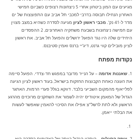
מגיעים עם המון ביטחון אחרי 5 ניצחונות רצופים כשביום חמישי
האחרון הנחילו תבוסה בדרבי למכבי תל אביב עם התפוצצות של ים
מדר ל-41 נק'.
מכבי ראשון לציון
מגיעה לסדרה כשהיא במצב מצוין
עם חמישה ניצחונות בשבעת משחקיה האחרונים, 2 ההפסדים
היחידים שלה היו נגד הפועל ירושלים והפועל תל אביב. את ראשון
לציון מובילים קווי גרנט, דיג'יי ברנס ואמין סטיבנס.
נקודות מפתח
1.
שאננות אדומה
– על הנייר מדובר במפגש חד-צדדי. הפועל סיימה
את העונה כאחת הקבוצות החזקות בישראל, בעוד ראשון לציון הגיעה
לפלייאוף מהמקום השביעי בלבד. דווקא בגלל פערי הרמות, האתגר
הגדול של המאמן איטודיס יהיה לשמור את השחקנים מרוכזים מהרגע
הראשון ולא לתת לרשל"צ אפילו את הסיכוי להאמין שאפשר לעשות
את הבלתי ייאמן.
2.
עומק הסגלים –
היתרון הגדול ביותר של האדומים בסדרה הוא