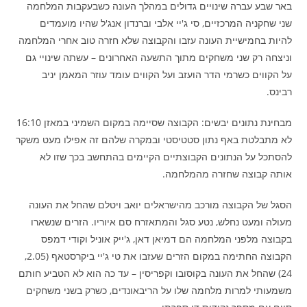
באר שבע עברה שינויים גדולים במהלך העונה כשבעקבות המלחמה
שני שחקניה המרכזיים, סי ג'יי אלבי וברנדון אנג'ל שהיו מועמדים
להיות בחמישיית העונה עזבו והקבוצה שלא חזרה טוב אחרי המלחמה
וניצחה רק שני משחקים מתוך התשעה האחרונים – עשתה שינויי גם
על הקווים כשרמי הדר הועזב ועל הקווים עומד עוזר המאמן יניב
רבינס.
מבחינת נתונים יבשים: הקבוצה שסיימה במקום השמיני במאזן 16:10
לא מתבלטת באף נתון סטטיסטי ובמקרה שלהם זה אפילו מעט משקר
להסתכל על הנתונים הקבוצתיים הקיימים בהתחשב בכך שזו לא
אותה קבוצה שחזרה מהמלחמה.
הסגל של הקבוצה מורכב מהישראלים יואב ויטלם שהחל את העונה
מעולה ומעט נחלש, נטע סגל והמתאזרח סם איוריו. הזרים שנשארו
בקבוצה מלפני המלחמה הם דמיאן דאן, ג'ייק אוניל וקודי דמפס
הקבוצה החתימה במקום הזרים שעזבו את טי ג'יי ביקרסטאף (2.05,
24) שהחל את העונה בקוסובו וקפריסין – עד כה הוא לא הטביע חותם
משמעותי למרות מלחמה שלו על הריבאונדים, כשרק בשני משחקים