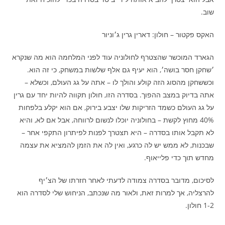
שוב.
האקס פקטור – חולון: דארין גרין ג׳וניור
הגארד המוכשר שהצטרף לחולוניה עוד לפני המלחמה הוא מה שנקרא
׳שחקן חסר בושה׳, הוא יעיף גם אלף שלשות במשחק, כי זה הוא.
וכששחקן מהסוג הזה קולע והולך לו – אתה על גג העולם, וכשלא –
אתה בדיוק במצב ההפוך. בסדרה הזו, חולון תקווה להיות יחד עם גרין
על גג העולם כשמד הזריקות שלו יצבע בירוק, אם הוא יקלע בלפחות
40% מחוץ לקשת – בחולוניה יוכלו לנשום לרווחה, אבל אם לא, והיא
לא תקבל אותו בסדרה – היא תצטרך לפנות לפיתרון התקפי אחר –
שבכנות, לא ממש יש לה כרגע, ואין לה את הזמן להמציא את עצמה
מחדש תוך כדי פלייאוף.
לסיכום, מדובר בסדרה צמודה לדעתי לאחר חזרתו של הצ׳יף
להרצליה, אך למרות זאת, ולאור מה שנכתב, הניחוש שלי לסדרה הוא
1-2 חולון.