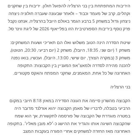
היריבות המתפתחת בין בני הרצליה להפועל חולון. יריבות בין שחקנים
וקהלים, קרב של מעמד וכבוד – ולאחר שבעונה שעברה חולוניה ניצחה
ניצחון גדול במשחק 5 ברבע הגמר באולם היובל בהרצליה, אנחנו נקבל
פרק נוסף ביריבות הספורטיבית הזו בפלייאוף 2026 של ליגת ווינר סל.
שיטת הסדרה הינה הטוב משלוש ואלו הם תאריכי ושעות המשחקים:
משחק 1 (יום שני, 18:35, היובל), משחק 2 (יום רביעי, 20:30, הטוטו),
משחק 3 (במקרה הצורך, יום שישי, 13:00, היובל). ועכשיו, בואו נפנה
להכנה מהירה לסדרה ולמאצ׳אפ המעניין בין הקבוצות: התקופה
האחרונה של כל אחת, המאמנים, שחקני המפתח והאקס פקטורים.
בני הרצליה
הקבוצה מהשרון סיימה את העונה הסדירה במאזן 8:18 חיובי במקום
הרביעי בטבלה, לדבריו של מאמן הקבוצה יהוא אורלנד מדובר היה
במטרה מוגדרת של הקבוצה של פורסמה לתקשורת, אך הוא שמח
שהקבוצה השיגה אותו והגדיר את ההישג כ-׳לא מובן מאליו׳. בתקופה
האחרונה מאז החזרה למשחקים אחרי הפגרה בעקבות המצב