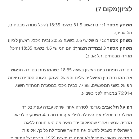
לציון(מקום 7)
משחק מספר 1:
יום ראשון 31.5 בשעה 18:35 (היכל מנורה מבטחים,
תל אביב).
משחק מספר 2:
יום שלישי 2.6 בשעה 20:55 (בית מכבי, ראשון לציון)
משחק מספר 3 (במידת הצורך):
יום חמישי 4.6 בשעה 18:35 (היכל
מנורה מבטחים, תל אביב)
הסדרה תפתח ביום ראשון בשעה 18:35 כשהמנצחת בסדרה תפגוש
את המנצחת בין הפועל ירושלים והפועל העמק. בעונה הסדירה ניצחה
הפועל בשני המפגשים, 77:88 בבית מכבי במסגרת המחזור השני,
ו-76:91 במנורה לפני כשבוע.
הפועל תל אביב
מגיעה לסדרה אחרי שהיא עברה עונת בכורה
מוצלחת ביורוליג עם העפלה לפלייאוף והדחה ב-4 משחקים לריאל
מדריד, עכשיו אחרי שהפוקוס ירד מאירופה היא חוזרת לליגה
הישראלית בשביל להשיב את התואר שחסר לה כל כך, אליפות
המדינה, תואר שהפועל לא זכתה בו משנת 1969. חניכיו של איטודיס