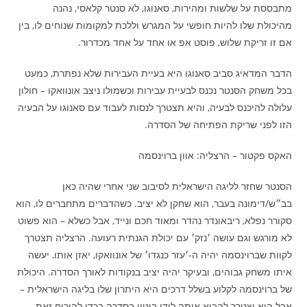
מתבססת על שלשות ומהירות, סאנוגו, לא סנטר קלאסי, נהנה
מהיכולת שלו להיות חופשי על המגרש וללכת למקומות שנוחים לו, בין
אם זו זריקת שלוש, פוסט אפ או אחד על אחד מכדרור.
הדבר המדאיג סביב סאנוגו היא בעיית העבירות שלא נפתרת, כמעט
בכל משחק הסנטר נכנס לבעיית עבירות וכשמולו ניצב אונוואקו – חולון
עלולה להיכנס לבעיה, והיא תצטרך לנסות לעבוד עם סאנוגו על הבעיה
הזו לפני שריקת הפתיחה של הסדרה.
האקס פקטור – הרצליה: אוון ברוינסמה
הסנטר שחזר לליגה הישראלית לסיבוב שני אחרי שהיה כאן
בב״ש/דימונה בעבר, הוא שחקן לא יציב. כשהדברים מתחברים לו, הוא
סקורר נפלא, ריבאונדר נהדר ומאוד חכם ונייד, אבל כשלא – הוא פשוט
לא מורגש וגם עושה ׳נזק׳ עם יכולת הגנתית רעועה. הרצליה תצטרך
לקוות שברוינסמה יהיה ה-׳עזר כנגדו׳ של אונוואקו, יאזן אותו, יעשה
איתו משחק גבוהים, ובעיקר יהיה יציב בנקודות לאורך הסדרה. היכולת
של ברוינסמה לקלוע בשלל דרכים היא היתרון שלו בליגה הישראלית –
אבל הוא יצטרך להביא אותה לידי ביטוי בסדרה בכדי להוכיח זאת