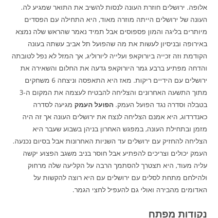
אלופה. ירושלים חוזרת העונה לנסות להשיב את התואר שמגיע לה.
העונה של ירושלים הייתה מוזרה מאוד, היא התחילה עם הפסדים
מיותרים בליגה והמון פספוסים אבל תמיד נאמר שהראש שלה נמצא
באירופה ובניסיון לעשות את מה שהפועל תל אביב עשתה בעונה
הקודמת וזה זכייה ביורוקאפ ועלייה ליורוליג, אך המזל לא נפל לטובתה
והדחה מפתיע ברבע גמר היורוקאפ גדעה את החלום והשאירה את
ירושלים עם הידיים ריקות. מאז היא התאפסה וניצחה 6 משחקים
מתוך התשעה האחרונים והצליחה להבטיח לעצמה את המקום ה-3
בטבלה וסדרה נגד הפועל העמק.
הפועל העמק
מגיעה לסדרה
כאנדרדוג, היא אמנם הצליחה לנצח את ירושלים העונה אך זה היה
מזמן ובתחילת העונה, במפגש האחרון בניהן בשבוע שעבר היא
הצליחה להחזיק עם ירושלים עד השניות האחרונות אבל בסיום נכנעה.
העמק יכולים וצריכים להפתיע אבל חוסר בניב משגב הפצוע יקשה
עליה מעוד, היא תצטרך להסתמך הרבה על הקליעה שלה מרחוק
ולהילחם מתחת לסלים עם ירושלים עם היא רוצה להקשות על
האדומים מהבירה ואולי גם להעפיל לחצי הגמר.
נקודות מפתח