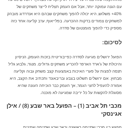
עם הגנה עמוקה יותר, אבל אם העמק תצליח לייצר משחקים של
40%+ משלוש, היא יכולה להפוך משחקים שבהם היא אנדרדוג מובהק
למשחקים צמודים בדקות ההכרעה. בפלייאוף, ערב קליעה אחד כזה
מספיק כדי להפוך מומנטום של סדרה.
לסיכום:
הפועל ירושלים מגיעה לסדרה כפייבוריטית בזכות העומק, הניסיון
והיכולת של ג'ארד הארפר להכריע משחקים גדולים. מנגד, גלבוע גליל
תנסה לפצות על פערי האיכות באמצעות קצב משחק גבוה וקליעה
מבחוץ. אם ירושלים תשלוט בצבע ובריבאונד ותכתיב את הקצב, היא
אמורה להעפיל לחצי הגמר, אך העמק כבר הוכיחה העונה שהיא
מסוגלת להקשות על כל יריבה שמגיעה לא מוכנה.
מכבי תל אביב (1) – הפועל באר שבע (8) / אילן
אגינסקי
מפגש בין מכבי שסיימה ראשונה ובאר שבע שסיימה שמינית.